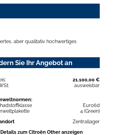
rtes, aber qualitativ hochwertiges
ern Sie Ihr Angebot an
eis:
21.100,00 €
WSt:
ausweisbar
mweltnormen:
hadstoffklasse
Euro6d
weltplakette
4 (Green)
andort
Zentrallager
Details zum Citroën Other anzeigen