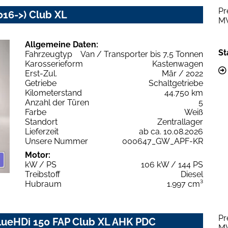
Pr
016->) Club XL
M
Allgemeine Daten:
St
Fahrzeugtyp
Van / Transporter bis 7,5 Tonnen
Karosserieform
Kastenwagen
Erst-Zul.
Mär / 2022
Getriebe
Schaltgetriebe
Kilometerstand
44.750 km
Anzahl der Türen
5
Farbe
Weiß
Standort
Zentrallager
Lieferzeit
ab ca. 10.08.2026
Unsere Nummer
000647_GW_APF-KR
Motor:
kW / PS
106 kW / 144 PS
Treibstoff
Diesel
Hubraum
1.997 cm³
Pr
BlueHDi 150 FAP Club XL AHK PDC
M