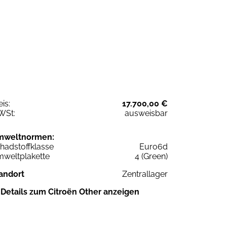
eis:
17.700,00 €
WSt:
ausweisbar
mweltnormen:
hadstoffklasse
Euro6d
weltplakette
4 (Green)
andort
Zentrallager
Details zum Citroën Other anzeigen