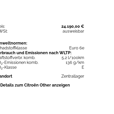
eis:
24.190,00 €
WSt:
ausweisbar
mweltnormen:
hadstoffklasse
Euro 6e
rbrauch und Emissionen nach WLTP:
aftstoffverbr. komb.
5,2 l/100km
O
-Emissionen komb.
136 g/km
2
O
-Klasse
E
2
andort
Zentrallager
Details zum Citroën Other anzeigen