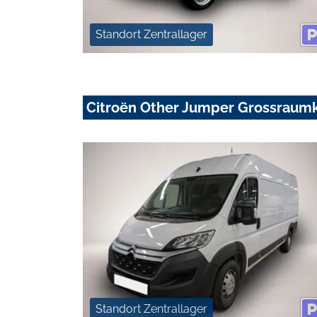
Standort Zentrallager
Citroën Other Jumper Grossraum
Standort Zentrallager