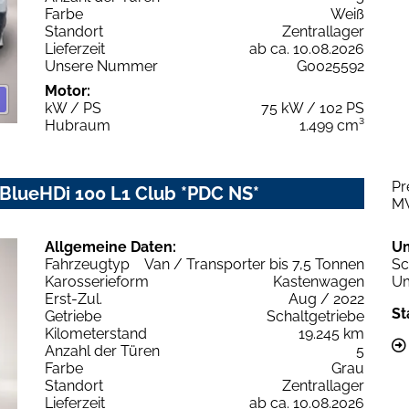
Farbe
Weiß
Standort
Zentrallager
Lieferzeit
ab ca. 10.08.2026
Unsere Nummer
G0025592
Motor:
kW / PS
75 kW / 102 PS
Hubraum
1.499 cm³
Pr
 BlueHDi 100 L1 Club *PDC NS*
M
Allgemeine Daten:
U
Fahrzeugtyp
Van / Transporter bis 7,5 Tonnen
Sc
Karosserieform
Kastenwagen
Um
Erst-Zul.
Aug / 2022
St
Getriebe
Schaltgetriebe
Kilometerstand
19.245 km
Anzahl der Türen
5
Farbe
Grau
Standort
Zentrallager
Lieferzeit
ab ca. 10.08.2026