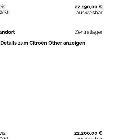
eis:
22.190,00 €
WSt:
ausweisbar
andort
Zentrallager
Details zum Citroën Other anzeigen
eis:
22.200,00 €
WSt:
ausweisbar