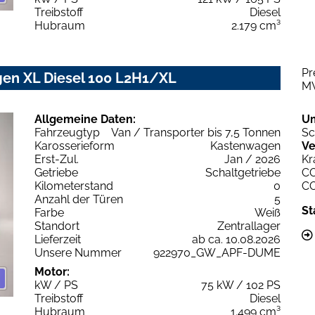
Treibstoff
Diesel
Hubraum
2.179 cm³
Pr
gen XL Diesel 100 L2H1/XL
M
Allgemeine Daten:
U
Fahrzeugtyp
Van / Transporter bis 7,5 Tonnen
Sc
Karosserieform
Kastenwagen
Ve
Erst-Zul.
Jan / 2026
Kr
Getriebe
Schaltgetriebe
C
Kilometerstand
0
C
Anzahl der Türen
5
St
Farbe
Weiß
Standort
Zentrallager
Lieferzeit
ab ca. 10.08.2026
Unsere Nummer
922970_GW_APF-DUME
Motor:
kW / PS
75 kW / 102 PS
Treibstoff
Diesel
Hubraum
1.499 cm³