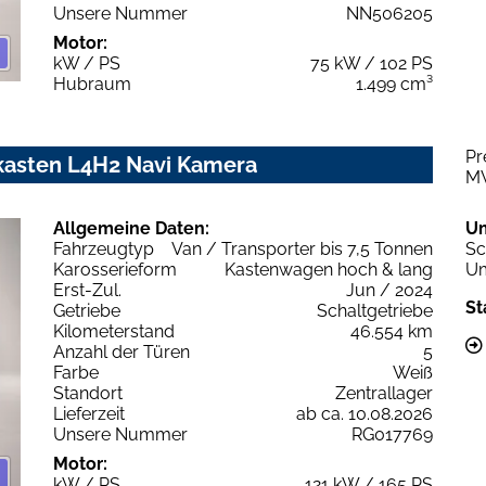
Unsere Nummer
NN506205
Motor:
kW / PS
75 kW / 102 PS
Hubraum
1.499 cm³
Pr
kasten L4H2 Navi Kamera
M
Allgemeine Daten:
U
Fahrzeugtyp
Van / Transporter bis 7,5 Tonnen
Sc
Karosserieform
Kastenwagen hoch & lang
Um
Erst-Zul.
Jun / 2024
St
Getriebe
Schaltgetriebe
Kilometerstand
46.554 km
Anzahl der Türen
5
Farbe
Weiß
Standort
Zentrallager
Lieferzeit
ab ca. 10.08.2026
Unsere Nummer
RG017769
Motor:
kW / PS
121 kW / 165 PS