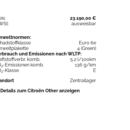
eis:
23.190,00 €
WSt:
ausweisbar
mweltnormen:
hadstoffklasse
Euro 6e
weltplakette
4 (Green)
rbrauch und Emissionen nach WLTP:
aftstoffverbr. komb.
5,2 l/100km
O
-Emissionen komb.
136 g/km
2
O
-Klasse
E
2
andort
Zentrallager
Details zum Citroën Other anzeigen