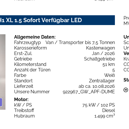
Pr
1 XL 1.5 Sofort Verfügbar LED
M
Allgemeine Daten:
U
Fahrzeugtyp
Van / Transporter bis 7,5 Tonnen
Sc
Karosserieform
Kastenwagen
Um
Erst-Zul.
Jan / 2026
Ve
Getriebe
Schaltgetriebe
Kr
Kilometerstand
51 km
C
Anzahl der Türen
5
C
Farbe
Weiß
St
Standort
Zentrallager
Lieferzeit
ab ca. 10.08.2026
Unsere Nummer
922967_GW_APF-DUME
Motor:
kW / PS
75 kW / 102 PS
Treibstoff
Diesel
Hubraum
1.499 cm³