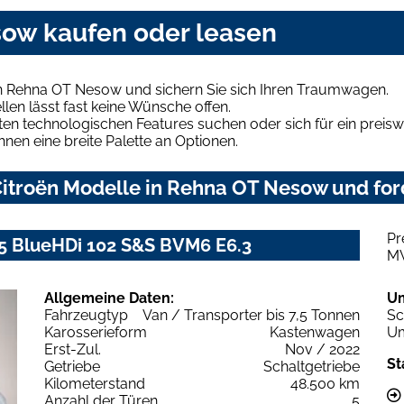
sow kaufen oder leasen
in Rehna OT Nesow und sichern Sie sich Ihren Traumwagen.
len lässt fast keine Wünsche offen.
en technologischen Features suchen oder sich für ein preiswe
hnen eine breite Palette an Optionen.
itroën Modelle in Rehna OT Nesow und ford
Pr
.5 BlueHDi 102 S&S BVM6 E6.3
M
Allgemeine Daten:
U
Fahrzeugtyp
Van / Transporter bis 7,5 Tonnen
Sc
Karosserieform
Kastenwagen
Um
Erst-Zul.
Nov / 2022
St
Getriebe
Schaltgetriebe
Kilometerstand
48.500 km
Anzahl der Türen
5