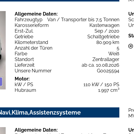
Allgemeine Daten:
U
Fahrzeugtyp
Van / Transporter bis 7,5 Tonnen
Sc
Karosserieform
Kastenwagen
Um
Erst-Zul.
Sep / 2020
St
Getriebe
Schaltgetriebe
Kilometerstand
80.909 km
Anzahl der Türen
5
Farbe
Weiß
Standort
Zentrallager
Lieferzeit
ab ca. 10.08.2026
Unsere Nummer
G0025594
Motor:
kW / PS
110 kW / 150 PS
Hubraum
1.997 cm³
Pr
Navi,Klima,Assistenzsysteme
M
Allgemeine Daten:
U