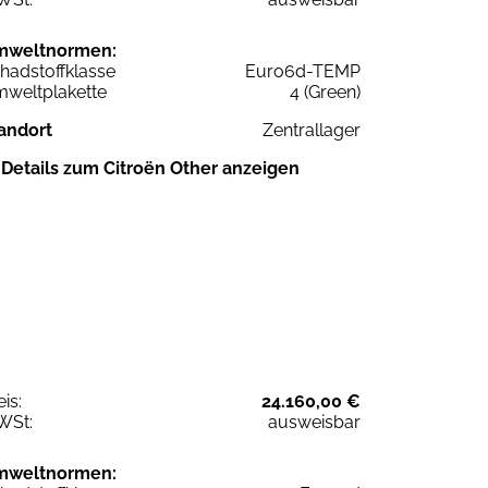
mweltnormen:
hadstoffklasse
Euro6d-TEMP
weltplakette
4 (Green)
andort
Zentrallager
Details zum Citroën Other anzeigen
eis:
24.160,00 €
WSt:
ausweisbar
mweltnormen: