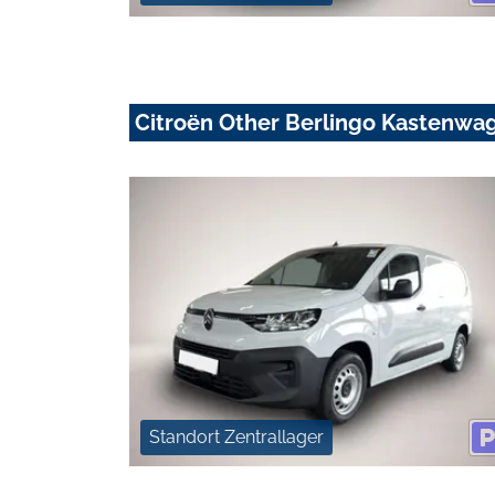
Citroën Other Berlingo Kastenwa
Standort Zentrallager