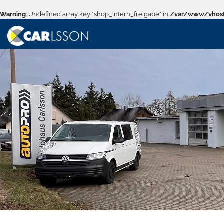
Warning
: Undefined array key "shop_intern_freigabe" in
/var/www/vhost