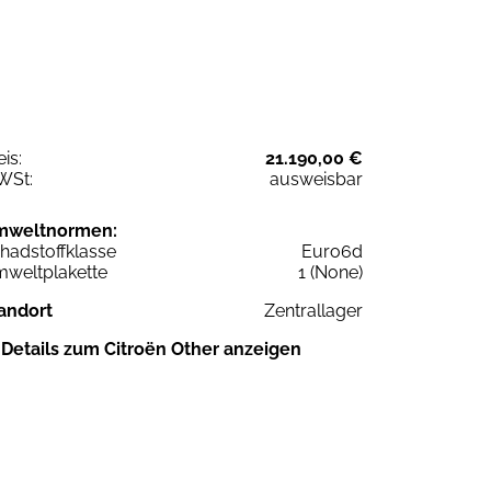
eis:
21.190,00 €
WSt:
ausweisbar
mweltnormen:
hadstoffklasse
Euro6d
weltplakette
1 (None)
andort
Zentrallager
Details zum Citroën Other anzeigen