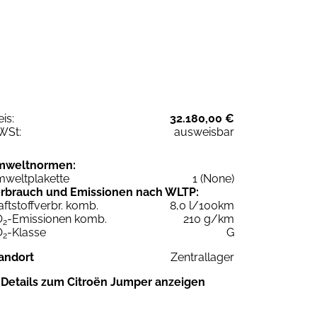
eis:
32.180,00 €
WSt:
ausweisbar
mweltnormen:
weltplakette
1 (None)
rbrauch und Emissionen nach WLTP:
aftstoffverbr. komb.
8,0 l/100km
O
-Emissionen komb.
210 g/km
2
O
-Klasse
G
2
andort
Zentrallager
Details zum Citroën Jumper anzeigen