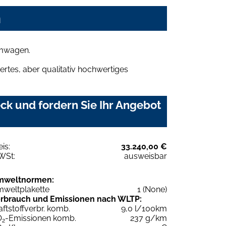
n
umwagen.
rtes, aber qualitativ hochwertiges
k und fordern Sie Ihr Angebot
eis:
33.240,00 €
WSt:
ausweisbar
mweltnormen:
weltplakette
1 (None)
rbrauch und Emissionen nach WLTP:
aftstoffverbr. komb.
9,0 l/100km
O
-Emissionen komb.
237 g/km
2