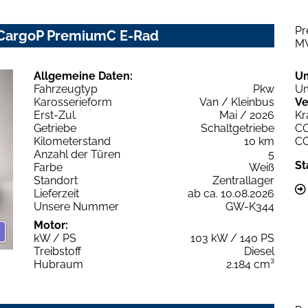
Pr
 CargoP PremiumC E-Rad
M
Allgemeine Daten:
U
Fahrzeugtyp
Pkw
Um
Karosserieform
Van / Kleinbus
Ve
Erst-Zul.
Mai / 2026
Kr
Getriebe
Schaltgetriebe
C
Kilometerstand
10 km
C
Anzahl der Türen
5
St
Farbe
Weiß
Standort
Zentrallager
Lieferzeit
ab ca. 10.08.2026
Unsere Nummer
GW-K344
Motor:
kW / PS
103 kW / 140 PS
Treibstoff
Diesel
Hubraum
2.184 cm³