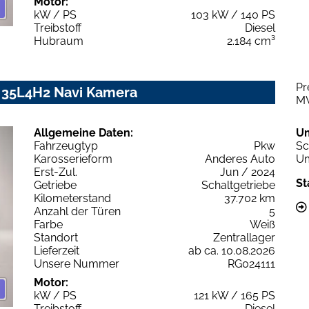
Motor:
kW / PS
103 kW / 140 PS
Treibstoff
Diesel
Hubraum
2.184 cm³
Pr
 35L4H2 Navi Kamera
M
Allgemeine Daten:
U
Fahrzeugtyp
Pkw
Sc
Karosserieform
Anderes Auto
Um
Erst-Zul.
Jun / 2024
St
Getriebe
Schaltgetriebe
Kilometerstand
37.702 km
Anzahl der Türen
5
Farbe
Weiß
Standort
Zentrallager
Lieferzeit
ab ca. 10.08.2026
Unsere Nummer
RG024111
Motor:
kW / PS
121 kW / 165 PS
Treibstoff
Diesel