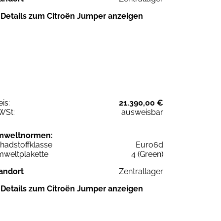
Details zum Citroën Jumper anzeigen
eis:
21.390,00 €
WSt:
ausweisbar
mweltnormen:
hadstoffklasse
Euro6d
weltplakette
4 (Green)
andort
Zentrallager
Details zum Citroën Jumper anzeigen