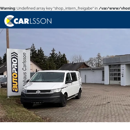
Warning
: Undefined array key "shop_intern_freigabe" in
/var/www/vhost