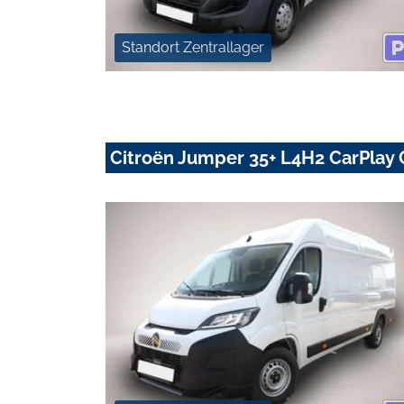
Standort Zentrallager
Citroën Jumper 35+ L4H2 CarPlay