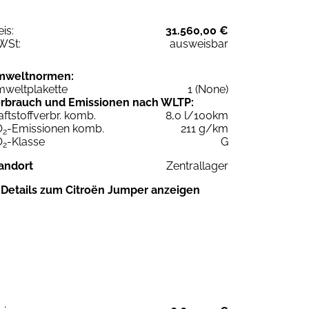
eis:
31.560,00 €
WSt:
ausweisbar
mweltnormen:
weltplakette
1 (None)
rbrauch und Emissionen nach WLTP:
aftstoffverbr. komb.
8,0 l/100km
O
-Emissionen komb.
211 g/km
2
O
-Klasse
G
2
andort
Zentrallager
Details zum Citroën Jumper anzeigen