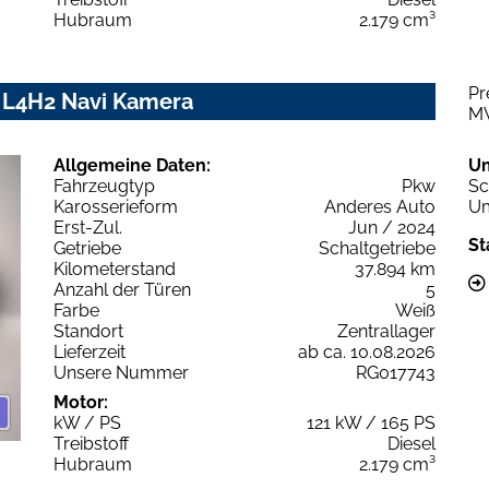
Hubraum
2.179 cm³
Pr
 L4H2 Navi Kamera
M
Allgemeine Daten:
U
Fahrzeugtyp
Pkw
Sc
Karosserieform
Anderes Auto
Um
Erst-Zul.
Jun / 2024
St
Getriebe
Schaltgetriebe
Kilometerstand
37.894 km
Anzahl der Türen
5
Farbe
Weiß
Standort
Zentrallager
Lieferzeit
ab ca. 10.08.2026
Unsere Nummer
RG017743
Motor:
kW / PS
121 kW / 165 PS
Treibstoff
Diesel
Hubraum
2.179 cm³