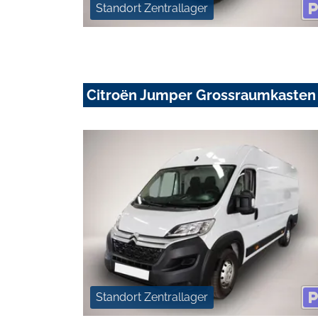
Standort Zentrallager
Citroën Jumper Grossraumkasten
Standort Zentrallager