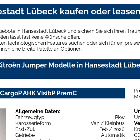
estadt Lübeck kaufen oder lease
gebote in Hansestadt Lübeck und sichern Sie sich Ihren Tra
len lässt fast keine Wünsche offen.
en technologischen Features suchen oder sich für ein preiswe
hnen eine breite Palette an Optionen.
itroën Jumper Modelle in Hansestadt Lübec
Pr
 CargoP AHK VisibP PremC
M
Allgemeine Daten:
U
Fahrzeugtyp
Pkw
Um
Karosserieform
Van / Kleinbus
Ve
Erst-Zul.
Feb / 2026
Kr
Getriebe
Automatik
C