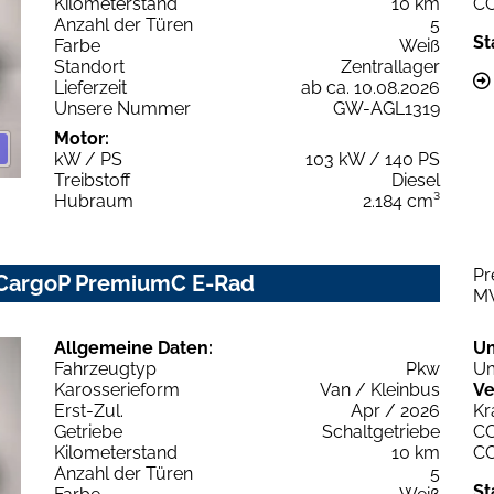
Kilometerstand
10 km
C
Anzahl der Türen
5
St
Farbe
Weiß
Standort
Zentrallager
Lieferzeit
ab ca. 10.08.2026
Unsere Nummer
GW-AGL1319
Motor:
kW / PS
103 kW / 140 PS
Treibstoff
Diesel
Hubraum
2.184 cm³
Pr
 CargoP PremiumC E-Rad
M
Allgemeine Daten:
U
Fahrzeugtyp
Pkw
Um
Karosserieform
Van / Kleinbus
Ve
Erst-Zul.
Apr / 2026
Kr
Getriebe
Schaltgetriebe
C
Kilometerstand
10 km
C
Anzahl der Türen
5
St