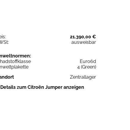
eis:
21.390,00 €
WSt:
ausweisbar
mweltnormen:
hadstoffklasse
Euro6d
weltplakette
4 (Green)
andort
Zentrallager
Details zum Citroën Jumper anzeigen