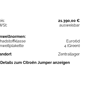
eis:
21.390,00 €
WSt:
ausweisbar
mweltnormen:
hadstoffklasse
Euro6d
weltplakette
4 (Green)
andort
Zentrallager
Details zum Citroën Jumper anzeigen