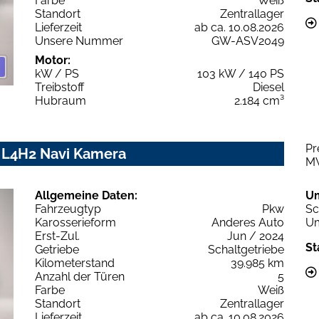
Farbe
Weiß
Standort
Zentrallager
Lieferzeit
ab ca. 10.08.2026
Unsere Nummer
GW-ASV2049
Motor:
kW / PS
103 kW / 140 PS
Treibstoff
Diesel
Hubraum
2.184 cm³
Pr
 L4H2 Navi Kamera
M
Allgemeine Daten:
U
Fahrzeugtyp
Pkw
Sc
Karosserieform
Anderes Auto
Um
Erst-Zul.
Jun / 2024
St
Getriebe
Schaltgetriebe
Kilometerstand
39.985 km
Anzahl der Türen
5
Farbe
Weiß
Standort
Zentrallager
Lieferzeit
ab ca. 10.08.2026