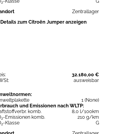
O
-Klasse
G
2
andort
Zentrallager
Details zum Citroën Jumper anzeigen
eis:
32.180,00 €
WSt:
ausweisbar
mweltnormen:
weltplakette
1 (None)
rbrauch und Emissionen nach WLTP:
aftstoffverbr. komb.
8,0 l/100km
O
-Emissionen komb.
210 g/km
2
O
-Klasse
G
2
andort
Zentrallager