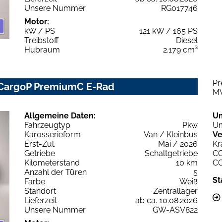
Unsere Nummer
RG017746
Motor:
kW / PS
121 kW / 165 PS
Treibstoff
Diesel
Hubraum
2.179 cm³
Pr
 CargoP PremiumC E-Rad
M
Allgemeine Daten:
U
Fahrzeugtyp
Pkw
Um
Karosserieform
Van / Kleinbus
Ve
Erst-Zul.
Mai / 2026
Kr
Getriebe
Schaltgetriebe
C
Kilometerstand
10 km
C
Anzahl der Türen
5
St
Farbe
Weiß
Standort
Zentrallager
Lieferzeit
ab ca. 10.08.2026
Unsere Nummer
GW-ASV822