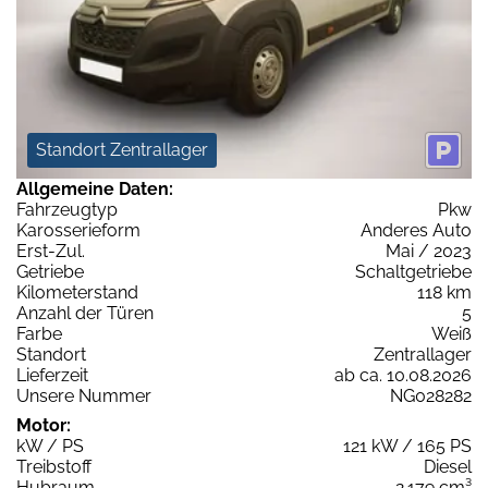
Standort Zentrallager
Allgemeine Daten:
Fahrzeugtyp
Pkw
Karosserieform
Anderes Auto
Erst-Zul.
Mai / 2023
Getriebe
Schaltgetriebe
Kilometerstand
118 km
Anzahl der Türen
5
Farbe
Weiß
Standort
Zentrallager
Lieferzeit
ab ca. 10.08.2026
Unsere Nummer
NG028282
Motor:
kW / PS
121 kW / 165 PS
Treibstoff
Diesel
Hubraum
2.179 cm³