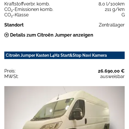
Kraftstoffverbr. komb.
8,0 l/100km
CO
-Emissionen komb.
211 g/km
2
CO
-Klasse
G
2
Standort
Zentrallager
Details zum Citroën Jumper anzeigen
Citroën Jumper Kasten L4H2 Start&Stop Navi Kamera
Preis:
26.690,00 €
MWSt:
ausweisbar