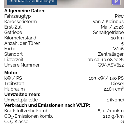
Standort Zentrallager
Allgemeine Daten:
Fahrzeugtyp
Pkw
Karosserieform
Van / Kleinbus
Erst-Zul.
Mai / 2026
Getriebe
Schaltgetriebe
Kilometerstand
10 km
Anzahl der Türen
5
Farbe
Weiß
Standort
Zentrallager
Lieferzeit
ab ca. 10.08.2026
Unsere Nummer
GW-ASV822
Motor:
kW / PS
103 kW / 140 PS
Treibstoff
Diesel
Hubraum
2.184 cm³
Umweltnormen:
Umweltplakette
1 (None)
Verbrauch und Emissionen nach WLTP:
Kraftstoffverbr. komb.
8,0 l/100km
CO
-Emissionen komb.
210 g/km
2
CO
-Klasse
G
2