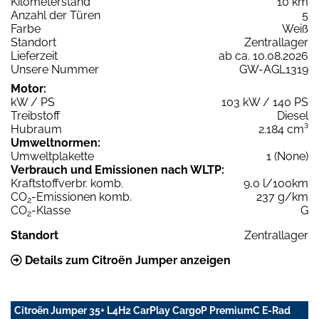
Kilometerstand
10 km
Anzahl der Türen
5
Farbe
Weiß
Standort
Zentrallager
Lieferzeit
ab ca. 10.08.2026
Unsere Nummer
GW-AGL1319
Motor:
kW / PS
103 kW / 140 PS
Treibstoff
Diesel
Hubraum
2.184 cm³
Umweltnormen:
Umweltplakette
1 (None)
Verbrauch und Emissionen nach WLTP:
Kraftstoffverbr. komb.
9,0 l/100km
CO
-Emissionen komb.
237 g/km
2
CO
-Klasse
G
2
Standort
Zentrallager
Details zum Citroën Jumper anzeigen
Citroën Jumper 35+ L4H2 CarPlay CargoP PremiumC E-Rad