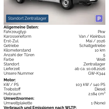
Standort Zentrallager
Allgemeine Daten:
Fahrzeugtyp
Pkw
Karosserieform
Van / Kleinbus
Erst-Zul.
Mai / 2026
Getriebe
Schaltgetriebe
Kilometerstand
10 km
Anzahl der Türen
5
Farbe
Weiß
Standort
Zentrallager
Lieferzeit
ab ca. 10.08.2026
Unsere Nummer
GW-K344
Motor:
kW / PS
103 kW / 140 PS
Treibstoff
Diesel
Hubraum
2.184 cm³
Umweltnormen:
Umweltplakette
1 (None)
Verbrauch und Emissionen nach WLTP: