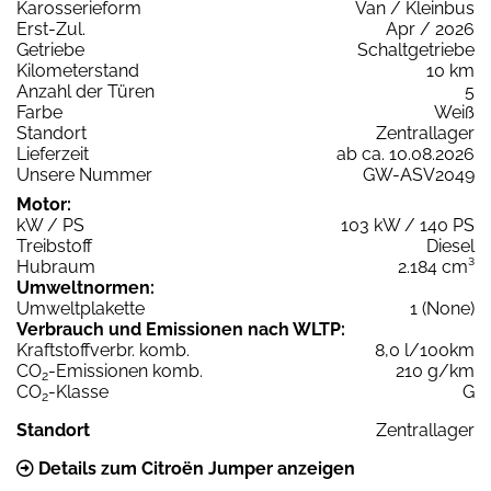
Karosserieform
Van / Kleinbus
Erst-Zul.
Apr / 2026
Getriebe
Schaltgetriebe
Kilometerstand
10 km
Anzahl der Türen
5
Farbe
Weiß
Standort
Zentrallager
Lieferzeit
ab ca. 10.08.2026
Unsere Nummer
GW-ASV2049
Motor:
kW / PS
103 kW / 140 PS
Treibstoff
Diesel
Hubraum
2.184 cm³
Umweltnormen:
Umweltplakette
1 (None)
Verbrauch und Emissionen nach WLTP:
Kraftstoffverbr. komb.
8,0 l/100km
CO
-Emissionen komb.
210 g/km
2
CO
-Klasse
G
2
Standort
Zentrallager
Details zum Citroën Jumper anzeigen