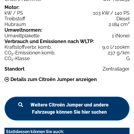
Motor:
kW / PS
103 kW / 140 PS
Treibstoff
Diesel
Hubraum
2.184 cm³
Umweltnormen:
Umweltplakette
1 (None)
Verbrauch und Emissionen nach WLTP:
Kraftstoffverbr. komb.
9,0 l/100km
CO
-Emissionen komb.
237 g/km
2
CO
-Klasse
G
2
Standort
Zentrallager
Details zum Citroën Jumper anzeigen
Weitere Citroën Jumper und andere
Fahrzeuge können Sie hier suchen
Stattdessen können Sie auch: