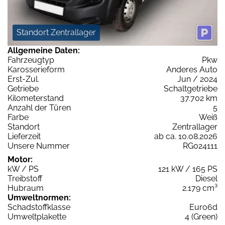
Standort Zentrallager
Allgemeine Daten:
Fahrzeugtyp
Pkw
Karosserieform
Anderes Auto
Erst-Zul.
Jun / 2024
Getriebe
Schaltgetriebe
Kilometerstand
37.702 km
Anzahl der Türen
5
Farbe
Weiß
Standort
Zentrallager
Lieferzeit
ab ca. 10.08.2026
Unsere Nummer
RG024111
Motor:
kW / PS
121 kW / 165 PS
Treibstoff
Diesel
Hubraum
2.179 cm³
Umweltnormen:
Schadstoffklasse
Euro6d
Umweltplakette
4 (Green)