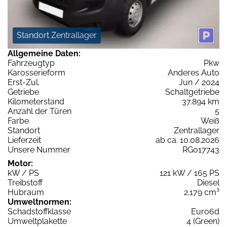
Standort Zentrallager
Allgemeine Daten:
Fahrzeugtyp
Pkw
Karosserieform
Anderes Auto
Erst-Zul.
Jun / 2024
Getriebe
Schaltgetriebe
Kilometerstand
37.894 km
Anzahl der Türen
5
Farbe
Weiß
Standort
Zentrallager
Lieferzeit
ab ca. 10.08.2026
Unsere Nummer
RG017743
Motor:
kW / PS
121 kW / 165 PS
Treibstoff
Diesel
Hubraum
2.179 cm³
Umweltnormen:
Schadstoffklasse
Euro6d
Umweltplakette
4 (Green)