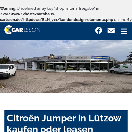
Warning
: Undefined array key "shop_intern_freigabe" in
/var/www/vhosts/autohaus-
carlsson.de/httpdocs/ELN_711/kundendesign-elemente.php
on line
67
Citroën Jumper in Lützow
kaufen oder leasen