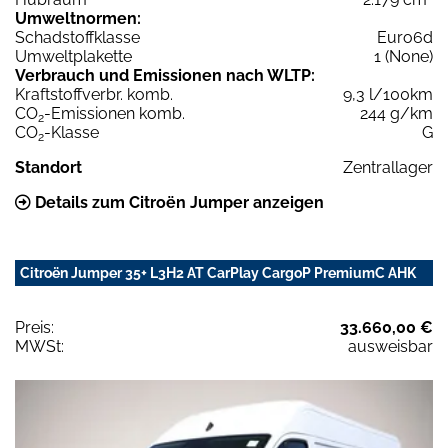
Umweltnormen:
Schadstoffklasse
Euro6d
Umweltplakette
1 (None)
Verbrauch und Emissionen nach WLTP:
Kraftstoffverbr. komb.
9,3 l/100km
CO
-Emissionen komb.
244 g/km
2
CO
-Klasse
G
2
Standort
Zentrallager
Details zum Citroën Jumper anzeigen
Citroën Jumper 35+ L3H2 AT CarPlay CargoP PremiumC AHK
Preis:
33.660,00 €
MWSt:
ausweisbar