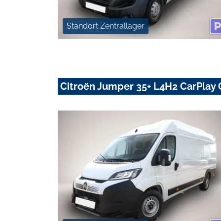
Standort Zentrallager
Citroën Jumper 35+ L4H2 CarPlay