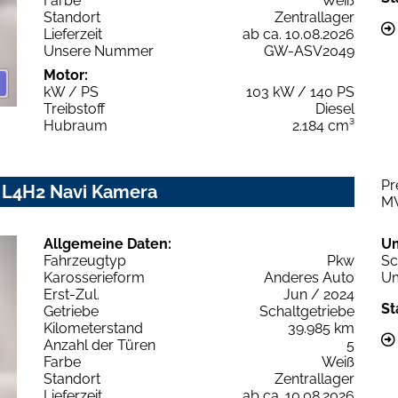
Farbe
Weiß
Standort
Zentrallager
Lieferzeit
ab ca. 10.08.2026
Unsere Nummer
GW-ASV2049
Motor:
kW / PS
103 kW / 140 PS
Treibstoff
Diesel
Hubraum
2.184 cm³
Pr
 L4H2 Navi Kamera
M
Allgemeine Daten:
U
Fahrzeugtyp
Pkw
Sc
Karosserieform
Anderes Auto
Um
Erst-Zul.
Jun / 2024
St
Getriebe
Schaltgetriebe
Kilometerstand
39.985 km
Anzahl der Türen
5
Farbe
Weiß
Standort
Zentrallager
Lieferzeit
ab ca. 10.08.2026