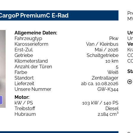
Pr
 CargoP PremiumC E-Rad
M
Allgemeine Daten:
U
Fahrzeugtyp
Pkw
Um
Karosserieform
Van / Kleinbus
Ve
Erst-Zul.
Mai / 2026
Kr
Getriebe
Schaltgetriebe
C
Kilometerstand
10 km
C
Anzahl der Türen
5
St
Farbe
Weiß
Standort
Zentrallager
Lieferzeit
ab ca. 10.08.2026
Unsere Nummer
GW-K344
Motor:
kW / PS
103 kW / 140 PS
Treibstoff
Diesel
Hubraum
2.184 cm³