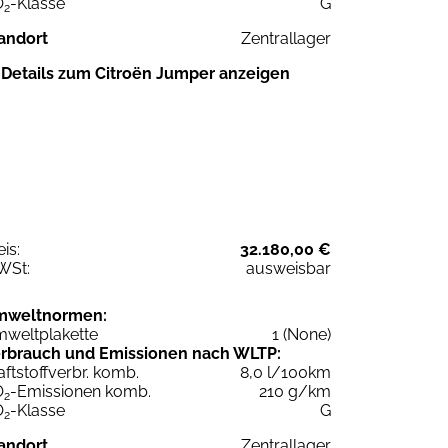
O
-Klasse
G
2
andort
Zentrallager
Details zum Citroën Jumper anzeigen
eis:
32.180,00 €
WSt:
ausweisbar
mweltnormen:
weltplakette
1 (None)
rbrauch und Emissionen nach WLTP:
aftstoffverbr. komb.
8,0 l/100km
O
-Emissionen komb.
210 g/km
2
O
-Klasse
G
2
andort
Zentrallager