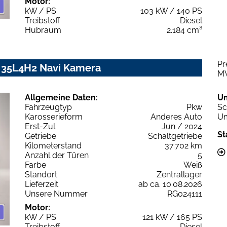
Motor:
kW / PS
103 kW / 140 PS
Treibstoff
Diesel
Hubraum
2.184 cm³
Pr
 35L4H2 Navi Kamera
M
Allgemeine Daten:
U
Fahrzeugtyp
Pkw
Sc
Karosserieform
Anderes Auto
Um
Erst-Zul.
Jun / 2024
St
Getriebe
Schaltgetriebe
Kilometerstand
37.702 km
Anzahl der Türen
5
Farbe
Weiß
Standort
Zentrallager
Lieferzeit
ab ca. 10.08.2026
Unsere Nummer
RG024111
Motor:
kW / PS
121 kW / 165 PS
Treibstoff
Diesel