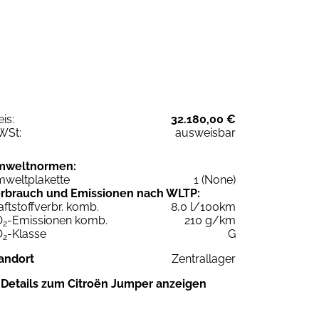
eis:
32.180,00 €
WSt:
ausweisbar
mweltnormen:
weltplakette
1 (None)
rbrauch und Emissionen nach WLTP:
aftstoffverbr. komb.
8,0 l/100km
O
-Emissionen komb.
210 g/km
2
O
-Klasse
G
2
andort
Zentrallager
Details zum Citroën Jumper anzeigen