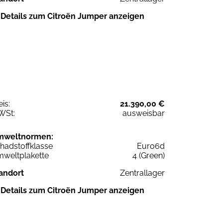
Details zum Citroën Jumper anzeigen
eis:
21.390,00 €
WSt:
ausweisbar
mweltnormen:
hadstoffklasse
Euro6d
weltplakette
4 (Green)
andort
Zentrallager
Details zum Citroën Jumper anzeigen