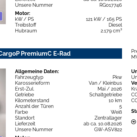
Unsere Nummer
RG017746
Motor:
kW / PS
121 kW / 165 PS
Treibstoff
Diesel
Hubraum
2.179 cm³
Pr
 CargoP PremiumC E-Rad
M
Allgemeine Daten:
U
Fahrzeugtyp
Pkw
Um
Karosserieform
Van / Kleinbus
Ve
Erst-Zul.
Mai / 2026
Kr
Getriebe
Schaltgetriebe
C
Kilometerstand
10 km
C
Anzahl der Türen
5
St
Farbe
Weiß
Standort
Zentrallager
Lieferzeit
ab ca. 10.08.2026
Unsere Nummer
GW-ASV822