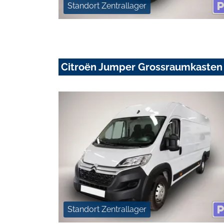
Standort Zentrallager
Citroën Jumper Grossraumkasten
Standort Zentrallager