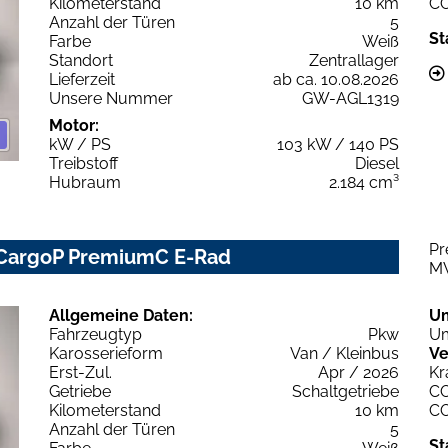
Kilometerstand
10 km
C
Anzahl der Türen
5
St
Farbe
Weiß
Standort
Zentrallager
Lieferzeit
ab ca. 10.08.2026
Unsere Nummer
GW-AGL1319
Motor:
kW / PS
103 kW / 140 PS
Treibstoff
Diesel
Hubraum
2.184 cm³
Pr
 CargoP PremiumC E-Rad
M
Allgemeine Daten:
U
Fahrzeugtyp
Pkw
Um
Karosserieform
Van / Kleinbus
Ve
Erst-Zul.
Apr / 2026
Kr
Getriebe
Schaltgetriebe
C
Kilometerstand
10 km
C
Anzahl der Türen
5
St