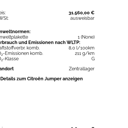
eis:
31.560,00 €
WSt:
ausweisbar
mweltnormen:
weltplakette
1 (None)
rbrauch und Emissionen nach WLTP:
aftstoffverbr. komb.
8,0 l/100km
O
-Emissionen komb.
211 g/km
2
O
-Klasse
G
2
andort
Zentrallager
Details zum Citroën Jumper anzeigen