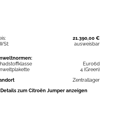
eis:
21.390,00 €
WSt:
ausweisbar
mweltnormen:
hadstoffklasse
Euro6d
weltplakette
4 (Green)
andort
Zentrallager
Details zum Citroën Jumper anzeigen