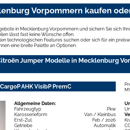
klenburg Vorpommern kaufen oder
ngebote in Mecklenburg Vorpommern und sichern Sie sich Ih
len lässt fast keine Wünsche offen.
en technologischen Features suchen oder sich für ein preiswe
hnen eine breite Palette an Optionen.
itroën Jumper Modelle in Mecklenburg Vo
Pr
 CargoP AHK VisibP PremC
M
Allgemeine Daten:
U
Fahrzeugtyp
Pkw
Um
Karosserieform
Van / Kleinbus
Ve
Erst-Zul.
Feb / 2026
Kr
Getriebe
Automatik
C