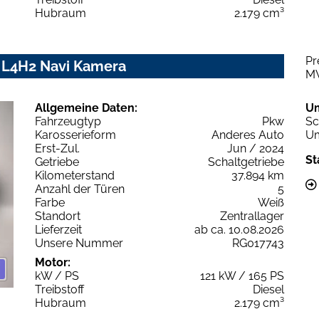
Hubraum
2.179 cm³
Pr
 L4H2 Navi Kamera
M
Allgemeine Daten:
U
Fahrzeugtyp
Pkw
Sc
Karosserieform
Anderes Auto
Um
Erst-Zul.
Jun / 2024
St
Getriebe
Schaltgetriebe
Kilometerstand
37.894 km
Anzahl der Türen
5
Farbe
Weiß
Standort
Zentrallager
Lieferzeit
ab ca. 10.08.2026
Unsere Nummer
RG017743
Motor:
kW / PS
121 kW / 165 PS
Treibstoff
Diesel
Hubraum
2.179 cm³