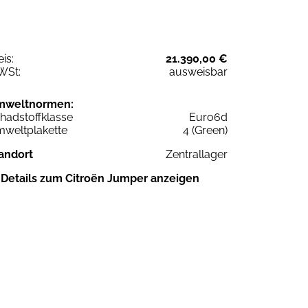
eis:
21.390,00 €
WSt:
ausweisbar
mweltnormen:
hadstoffklasse
Euro6d
weltplakette
4 (Green)
andort
Zentrallager
Details zum Citroën Jumper anzeigen