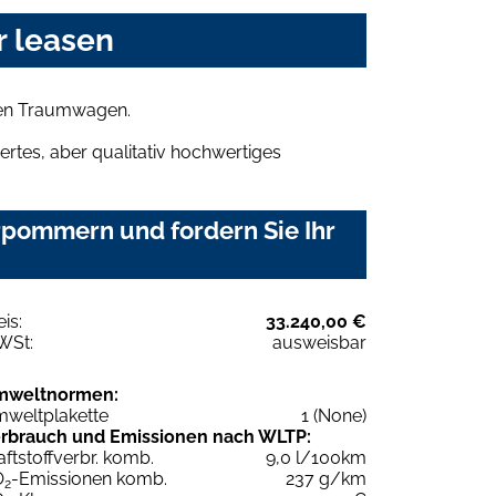
 leasen
ren Traumwagen.
rtes, aber qualitativ hochwertiges
rpommern und fordern Sie Ihr
eis:
33.240,00 €
WSt:
ausweisbar
mweltnormen:
weltplakette
1 (None)
rbrauch und Emissionen nach WLTP:
aftstoffverbr. komb.
9,0 l/100km
O
-Emissionen komb.
237 g/km
2