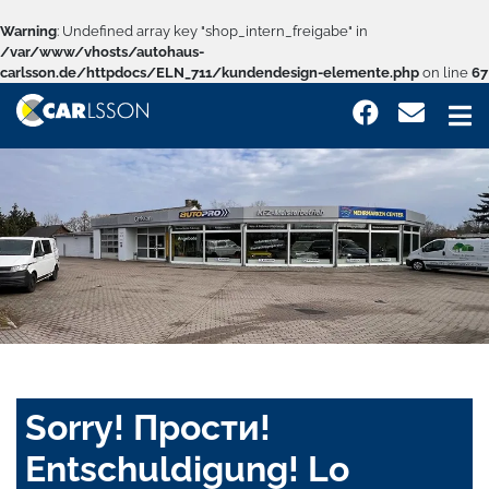
Warning
: Undefined array key "shop_intern_freigabe" in
/var/www/vhosts/autohaus-
carlsson.de/httpdocs/ELN_711/kundendesign-elemente.php
on line
67
Sorry! Прости!
Entschuldigung! Lo