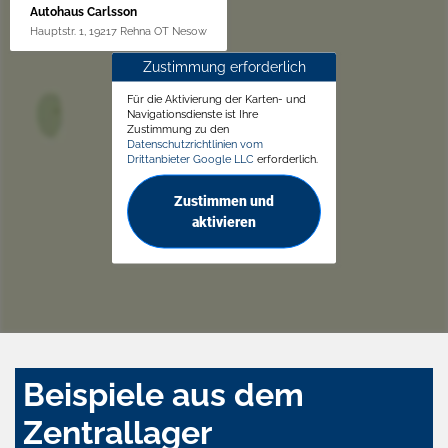
Autohaus Carlsson
Hauptstr. 1, 19217 Rehna OT Nesow
Zustimmung erforderlich
Für die Aktivierung der Karten- und
Navigationsdienste ist Ihre
Zustimmung zu den
Datenschutzrichtlinien vom
Drittanbieter Google LLC
erforderlich.
Zustimmen und
aktivieren
Beispiele aus dem
Zentrallager