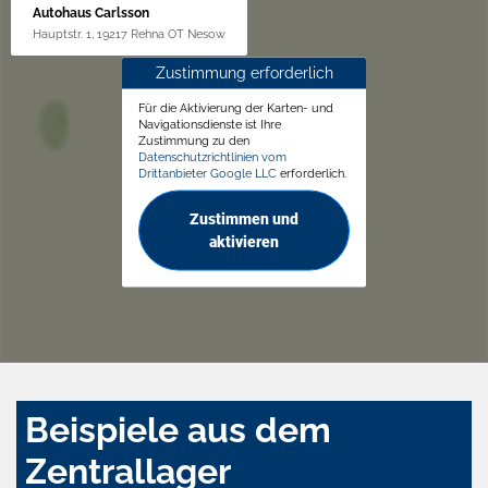
Autohaus Carlsson
Hauptstr. 1, 19217 Rehna OT Nesow
Zustimmung erforderlich
Für die Aktivierung der Karten- und
Navigationsdienste ist Ihre
Zustimmung zu den
Datenschutzrichtlinien vom
Drittanbieter Google LLC
erforderlich.
Zustimmen und
aktivieren
Beispiele aus dem
Zentrallager