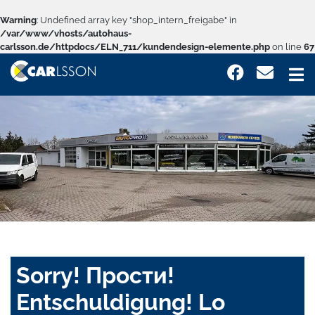
Warning
: Undefined array key "shop_intern_freigabe" in
/var/www/vhosts/autohaus-
carlsson.de/httpdocs/ELN_711/kundendesign-elemente.php
on line
67
Sorry! Прости!
Entschuldigung! Lo