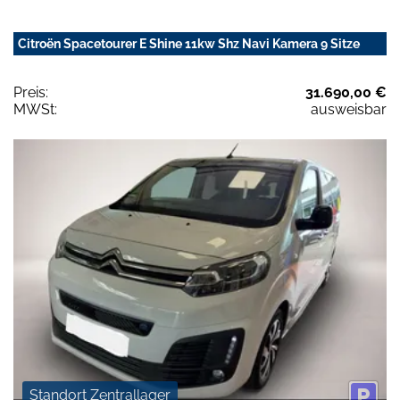
Citroën Spacetourer E Shine 11kw Shz Navi Kamera 9 Sitze
Preis:
31.690,00 €
MWSt:
ausweisbar
Standort Zentrallager