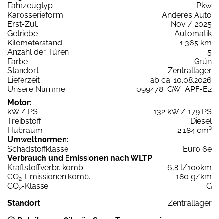
Fahrzeugtyp
Pkw
Karosserieform
Anderes Auto
Erst-Zul.
Nov / 2025
Getriebe
Automatik
Kilometerstand
1.365 km
Anzahl der Türen
5
Farbe
Grün
Standort
Zentrallager
Lieferzeit
ab ca. 10.08.2026
Unsere Nummer
099478_GW_APF-E2
Motor:
kW / PS
132 kW / 179 PS
Treibstoff
Diesel
Hubraum
2.184 cm³
Umweltnormen:
Schadstoffklasse
Euro 6e
Verbrauch und Emissionen nach WLTP:
Kraftstoffverbr. komb.
6,8 l/100km
CO
-Emissionen komb.
180 g/km
2
CO
-Klasse
G
2
Standort
Zentrallager