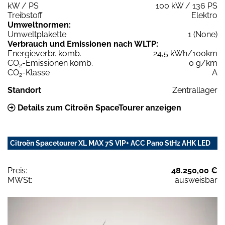
kW / PS
100 kW / 136 PS
Treibstoff
Elektro
Umweltnormen:
Umweltplakette
1 (None)
Verbrauch und Emissionen nach WLTP:
Energieverbr. komb.
24,5 kWh/100km
CO
-Emissionen komb.
0 g/km
2
CO
-Klasse
A
2
Standort
Zentrallager
Details zum Citroën SpaceTourer anzeigen
Citroën Spacetourer XL MAX 7S VIP+ ACC Pano StHz AHK LED
Preis:
48.250,00 €
MWSt:
ausweisbar