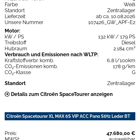
Farbe
Weiß
Standort
Zentrallager
Lieferzeit
ab ca. 10.08.2026
Unsere Nummer
107426_GW_APF-E2
Motor:
kW / PS
132 kW / 179 PS
Treibstoff
Diesel
Hubraum
2.184 cm³
Verbrauch und Emissionen nach WLTP:
Kraftstoffverbr. komb.
6,8 l/100km
CO
-Emissionen komb.
178 g/km
2
CO
-Klasse
G
2
Standort
Zentrallager
Details zum Citroën SpaceTourer anzeigen
Citroën Spacetourer XL MAX 6S VIP ACC Pano StHz Leder BT
Preis:
47.680,00 €
MWSt:
ausweisbar