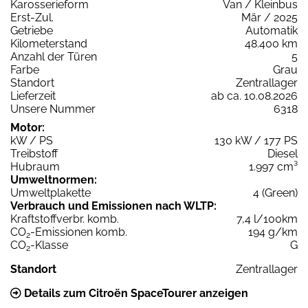
Karosserieform
Van / Kleinbus
Erst-Zul.
Mär / 2025
Getriebe
Automatik
Kilometerstand
48.400 km
Anzahl der Türen
5
Farbe
Grau
Standort
Zentrallager
Lieferzeit
ab ca. 10.08.2026
Unsere Nummer
6318
Motor:
kW / PS
130 kW / 177 PS
Treibstoff
Diesel
Hubraum
1.997 cm³
Umweltnormen:
Umweltplakette
4 (Green)
Verbrauch und Emissionen nach WLTP:
Kraftstoffverbr. komb.
7,4 l/100km
CO
-Emissionen komb.
194 g/km
2
CO
-Klasse
G
2
Standort
Zentrallager
Details zum Citroën SpaceTourer anzeigen