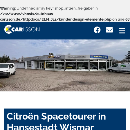
Warning
: Undefined array key "shop_intern_freigabe" in
/var/www/vhosts/autohaus-
carlsson.de/httpdocs/ELN_711/kundendesign-elemente.php
on line
67
Citroën Spacetourer in
Hansestadt Wismar