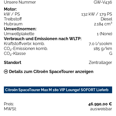
Unsere Nummer
GW-V436
Motor:
kW / PS
132 kW / 179 PS
Treibstoff
Diesel
Hubraum
2.184 cm³
Umweltnormen:
Umweltplakette
1 (None)
Verbrauch und Emissionen nach WLTP:
Kraftstoffverbr. komb.
7,0 l/100km
CO
-Emissionen komb.
185 g/km
2
CO
-Klasse
G
2
Standort
Zentrallager
Details zum Citroën SpaceTourer anzeigen
Citroën SpaceTourer Max M 180 VIP Lounge! SOFORT Lieferb
Preis:
46.990,00 €
MWSt:
ausweisbar