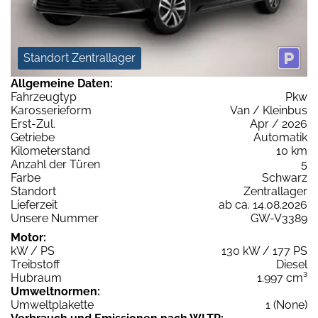
Standort Zentrallager
Allgemeine Daten:
Fahrzeugtyp
Pkw
Karosserieform
Van / Kleinbus
Erst-Zul.
Apr / 2026
Getriebe
Automatik
Kilometerstand
10 km
Anzahl der Türen
5
Farbe
Schwarz
Standort
Zentrallager
Lieferzeit
ab ca. 14.08.2026
Unsere Nummer
GW-V3389
Motor:
kW / PS
130 kW / 177 PS
Treibstoff
Diesel
Hubraum
1.997 cm³
Umweltnormen:
Umweltplakette
1 (None)