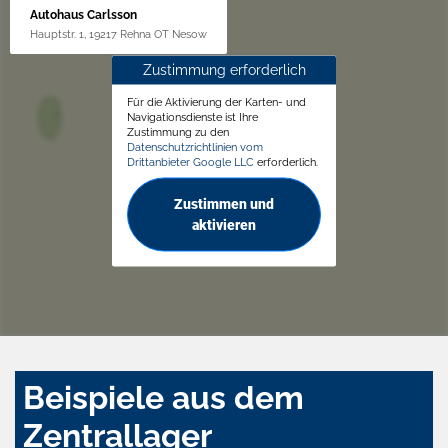
Autohaus Carlsson
Hauptstr. 1, 19217 Rehna OT Nesow
Zustimmung erforderlich
Für die Aktivierung der Karten- und
Navigationsdienste ist Ihre
Zustimmung zu den
Datenschutzrichtlinien vom
Drittanbieter Google LLC
erforderlich.
Zustimmen und
aktivieren
Beispiele aus dem
Zentrallager