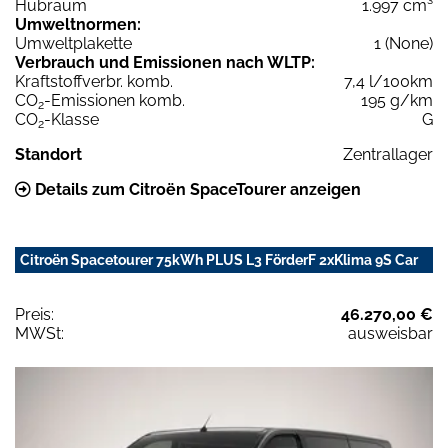
Hubraum
1.997 cm³
Umweltnormen:
Umweltplakette
1 (None)
Verbrauch und Emissionen nach WLTP:
Kraftstoffverbr. komb.
7,4 l/100km
CO
-Emissionen komb.
195 g/km
2
CO
-Klasse
G
2
Standort
Zentrallager
Details zum Citroën SpaceTourer anzeigen
Citroën Spacetourer 75kWh PLUS L3 FörderF 2xKlima 9S Car
Preis:
46.270,00 €
MWSt:
ausweisbar