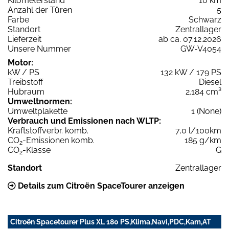
Kilometerstand
10 km
Anzahl der Türen
5
Farbe
Schwarz
Standort
Zentrallager
Lieferzeit
ab ca. 07.12.2026
Unsere Nummer
GW-V4054
Motor:
kW / PS
132 kW / 179 PS
Treibstoff
Diesel
Hubraum
2.184 cm³
Umweltnormen:
Umweltplakette
1 (None)
Verbrauch und Emissionen nach WLTP:
Kraftstoffverbr. komb.
7,0 l/100km
CO
-Emissionen komb.
185 g/km
2
CO
-Klasse
G
2
Standort
Zentrallager
Details zum Citroën SpaceTourer anzeigen
Citroën Spacetourer Plus XL 180 PS,Klima,Navi,PDC,Kam,AT