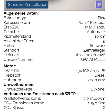
Standort Zentrallager
Allgemeine Daten:
Fahrzeugtyp
Pkw
Karosserieform
Van / Kleinbus
Erst-Zul.
Mär / 2026
Getriebe
Automatik
Kilometerstand
10 km
Anzahl der Türen
5
Farbe
Schwarz
Standort
Zentrallager
Lieferzeit
ab ca. 10.08.2026
Unsere Nummer
GW-AHA2222
Motor:
kW / PS
130 kW / 177 PS
Treibstoff
Diesel
Hubraum
2.200 cm³
Umweltnormen:
Umweltplakette
1 (None)
Verbrauch und Emissionen nach WLTP:
Kraftstoffverbr. komb.
7,0 l/100km
CO
-Emissionen komb.
185 g/km
2
CO
-Klasse
G
2