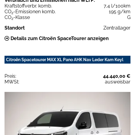
Verbrauch und Emissionen nach WLTP:
Kraftstoffverbr. komb.
7,4 l/100km
CO
-Emissionen komb.
195 g/km
2
CO
-Klasse
G
2
Standort
Zentrallager
Details zum Citroën SpaceTourer anzeigen
Citroën Spacetourer MAX XL Pano AHK Nav Leder Kam Keyl
Preis:
44.440,00 €
MWSt:
ausweisbar