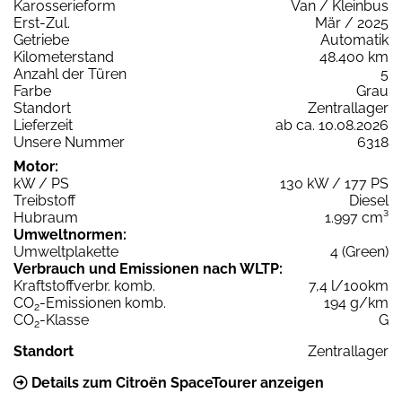
Karosserieform
Van / Kleinbus
Erst-Zul.
Mär / 2025
Getriebe
Automatik
Kilometerstand
48.400 km
Anzahl der Türen
5
Farbe
Grau
Standort
Zentrallager
Lieferzeit
ab ca. 10.08.2026
Unsere Nummer
6318
Motor:
kW / PS
130 kW / 177 PS
Treibstoff
Diesel
Hubraum
1.997 cm³
Umweltnormen:
Umweltplakette
4 (Green)
Verbrauch und Emissionen nach WLTP:
Kraftstoffverbr. komb.
7,4 l/100km
CO
-Emissionen komb.
194 g/km
2
CO
-Klasse
G
2
Standort
Zentrallager
Details zum Citroën SpaceTourer anzeigen