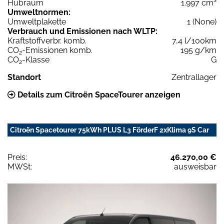
Hubraum
1.997 cm³
Umweltnormen:
Umweltplakette
1 (None)
Verbrauch und Emissionen nach WLTP:
Kraftstoffverbr. komb.
7,4 l/100km
CO
-Emissionen komb.
195 g/km
2
CO
-Klasse
G
2
Standort
Zentrallager
Details zum Citroën SpaceTourer anzeigen
Citroën Spacetourer 75kWh PLUS L3 FörderF 2xKlima 9S Car
Preis:
46.270,00 €
MWSt:
ausweisbar