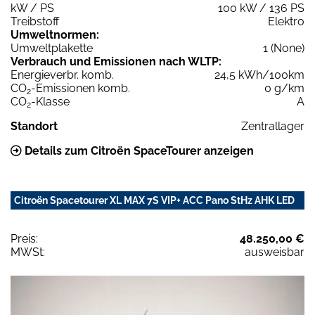
kW / PS
100 kW / 136 PS
Treibstoff
Elektro
Umweltnormen:
Umweltplakette
1 (None)
Verbrauch und Emissionen nach WLTP:
Energieverbr. komb.
24,5 kWh/100km
CO
-Emissionen komb.
0 g/km
2
CO
-Klasse
A
2
Standort
Zentrallager
Details zum Citroën SpaceTourer anzeigen
Citroën Spacetourer XL MAX 7S VIP+ ACC Pano StHz AHK LED
Preis:
48.250,00 €
MWSt:
ausweisbar