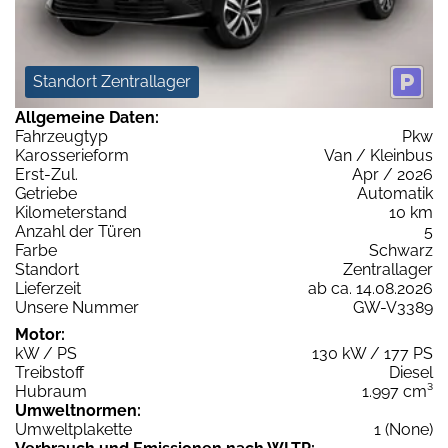
Standort Zentrallager
Allgemeine Daten:
Fahrzeugtyp
Pkw
Karosserieform
Van / Kleinbus
Erst-Zul.
Apr / 2026
Getriebe
Automatik
Kilometerstand
10 km
Anzahl der Türen
5
Farbe
Schwarz
Standort
Zentrallager
Lieferzeit
ab ca. 14.08.2026
Unsere Nummer
GW-V3389
Motor:
kW / PS
130 kW / 177 PS
Treibstoff
Diesel
Hubraum
1.997 cm³
Umweltnormen:
Umweltplakette
1 (None)