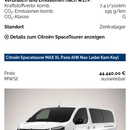
Verbrauch und Emissionen nach WLTP:
Kraftstoffverbr. komb.
7,4 l/100km
CO
-Emissionen komb.
195 g/km
2
CO
-Klasse
G
2
Standort
Zentrallager
Details zum Citroën SpaceTourer anzeigen
Citroën Spacetourer MAX XL Pano AHK Nav Leder Kam Keyl
Preis:
44.440,00 €
MWSt:
ausweisbar