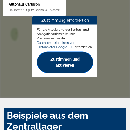
Autohaus Carlsson
Hauptstr. 1, 19217 Rehna OT Nesow
Zustimmung erforderlich
Für die Aktivierung der Karten- und
Navigationsdienste ist Ihre
Zustimmung zu den
Datenschutzrichtlinien vom
Drittanbieter Google LLC
erforderlich.
Zustimmen und
aktivieren
Beispiele aus dem
Zentrallager