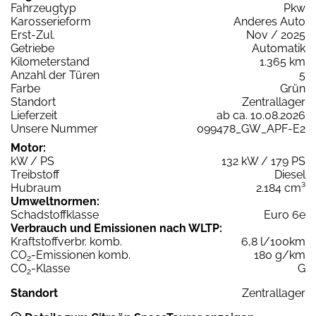
Fahrzeugtyp
Pkw
Karosserieform
Anderes Auto
Erst-Zul.
Nov / 2025
Getriebe
Automatik
Kilometerstand
1.365 km
Anzahl der Türen
5
Farbe
Grün
Standort
Zentrallager
Lieferzeit
ab ca. 10.08.2026
Unsere Nummer
099478_GW_APF-E2
Motor:
kW / PS
132 kW / 179 PS
Treibstoff
Diesel
Hubraum
2.184 cm³
Umweltnormen:
Schadstoffklasse
Euro 6e
Verbrauch und Emissionen nach WLTP:
Kraftstoffverbr. komb.
6,8 l/100km
CO
-Emissionen komb.
180 g/km
2
CO
-Klasse
G
2
Standort
Zentrallager