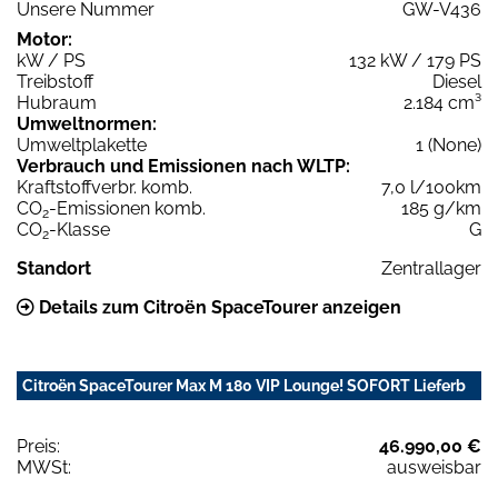
Unsere Nummer
GW-V436
Motor:
kW / PS
132 kW / 179 PS
Treibstoff
Diesel
Hubraum
2.184 cm³
Umweltnormen:
Umweltplakette
1 (None)
Verbrauch und Emissionen nach WLTP:
Kraftstoffverbr. komb.
7,0 l/100km
CO
-Emissionen komb.
185 g/km
2
CO
-Klasse
G
2
Standort
Zentrallager
Details zum Citroën SpaceTourer anzeigen
Citroën SpaceTourer Max M 180 VIP Lounge! SOFORT Lieferb
Preis:
46.990,00 €
MWSt:
ausweisbar