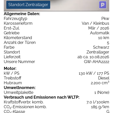
Standort Zentrallager
Allgemeine Daten:
Fahrzeugtyp
Pkw
Karosserieform
Van / Kleinbus
Erst-Zul.
Mär / 2026
Getriebe
Automatik
Kilometerstand
10 km
Anzahl der Türen
5
Farbe
Schwarz
Standort
Zentrallager
Lieferzeit
ab ca. 10.08.2026
Unsere Nummer
GW-AHA2222
Motor:
kW / PS
130 kW / 177 PS
Treibstoff
Diesel
Hubraum
2.200 cm³
Umweltnormen:
Umweltplakette
1 (None)
Verbrauch und Emissionen nach WLTP:
Kraftstoffverbr. komb.
7,0 l/100km
CO
-Emissionen komb.
185 g/km
2
CO
-Klasse
G
2