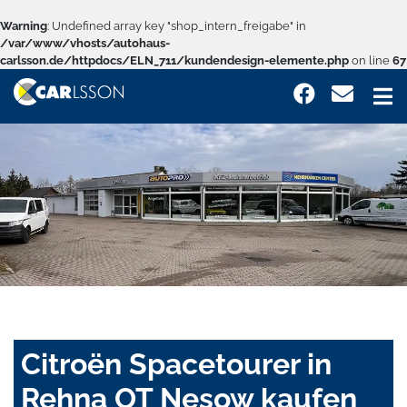
Warning
: Undefined array key "shop_intern_freigabe" in
/var/www/vhosts/autohaus-
carlsson.de/httpdocs/ELN_711/kundendesign-elemente.php
on line
67
Citroën Spacetourer in
Rehna OT Nesow kaufen