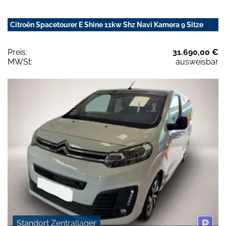
Citroën Spacetourer E Shine 11kw Shz Navi Kamera 9 Sitze
Preis:
31.690,00 €
MWSt:
ausweisbar
Standort Zentrallager