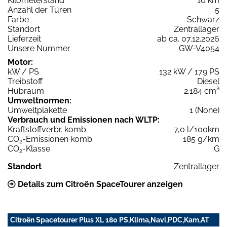
Kilometerstand
10 km
Anzahl der Türen
5
Farbe
Schwarz
Standort
Zentrallager
Lieferzeit
ab ca. 07.12.2026
Unsere Nummer
GW-V4054
Motor:
kW / PS
132 kW / 179 PS
Treibstoff
Diesel
Hubraum
2.184 cm³
Umweltnormen:
Umweltplakette
1 (None)
Verbrauch und Emissionen nach WLTP:
Kraftstoffverbr. komb.
7,0 l/100km
CO
-Emissionen komb.
185 g/km
2
CO
-Klasse
G
2
Standort
Zentrallager
Details zum Citroën SpaceTourer anzeigen
Citroën Spacetourer Plus XL 180 PS,Klima,Navi,PDC,Kam,AT