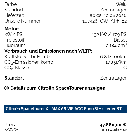
Farbe
Weiß
Standort
Zentrallager
Lieferzeit
ab ca. 10.08.2026
Unsere Nummer
107426_GW_APF-E2
Motor:
kW / PS
132 kW / 179 PS
Treibstoff
Diesel
Hubraum
2.184 cm³
Verbrauch und Emissionen nach WLTP:
Kraftstoffverbr. komb.
6,8 l/100km
CO
-Emissionen komb.
178 g/km
2
CO
-Klasse
G
2
Standort
Zentrallager
Details zum Citroën SpaceTourer anzeigen
Citroën Spacetourer XL MAX 6S VIP ACC Pano StHz Leder BT
Preis:
47.680,00 €
MWSt:
ausweisbar