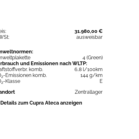
eis:
31.980,00 €
WSt:
ausweisbar
mweltnormen:
weltplakette
4 (Green)
rbrauch und Emissionen nach WLTP:
aftstoffverbr. komb.
6,8 l/100km
O
-Emissionen komb.
144 g/km
2
O
-Klasse
E
2
andort
Zentrallager
Details zum Cupra Ateca anzeigen