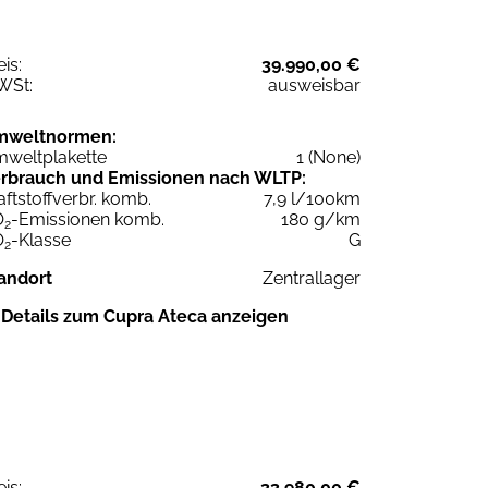
eis:
39.990,00 €
WSt:
ausweisbar
mweltnormen:
weltplakette
1 (None)
rbrauch und Emissionen nach WLTP:
aftstoffverbr. komb.
7,9 l/100km
O
-Emissionen komb.
180 g/km
2
O
-Klasse
G
2
andort
Zentrallager
Details zum Cupra Ateca anzeigen
eis:
33.980,00 €