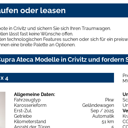
kaufen oder leasen
te in Crivitz und sichern Sie sich Ihren Traumwagen.
len lässt fast keine Wünsche offen.
en technologischen Features suchen oder sich für ein preiswe
hnen eine breite Palette an Optionen.
pra Ateca Modelle in Crivitz und fordern S
Pr
x 4
M
Allgemeine Daten:
U
Fahrzeugtyp
Pkw
Sc
Karosserieform
Geländewagen
Um
Erst-Zul.
Sep / 2025
Ve
Getriebe
Automatik
Kr
Kilometerstand
51 km
C
Anzahl der Türen
5
C