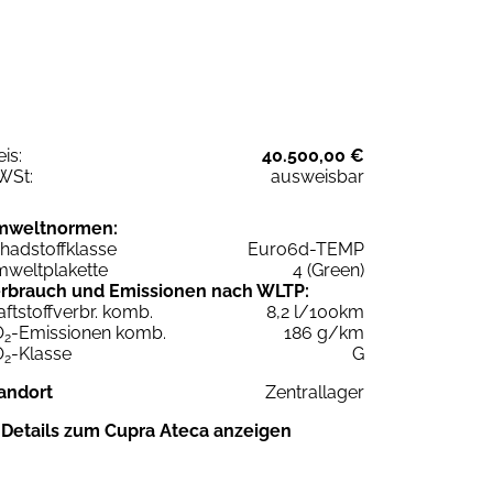
eis:
40.500,00 €
WSt:
ausweisbar
mweltnormen:
hadstoffklasse
Euro6d-TEMP
weltplakette
4 (Green)
rbrauch und Emissionen nach WLTP:
aftstoffverbr. komb.
8,2 l/100km
O
-Emissionen komb.
186 g/km
2
O
-Klasse
G
2
andort
Zentrallager
Details zum Cupra Ateca anzeigen