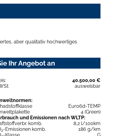
rtes, aber qualitativ hochwertiges
ie Ihr Angebot an
eis:
40.500,00 €
WSt:
ausweisbar
mweltnormen:
hadstoffklasse
Euro6d-TEMP
weltplakette
4 (Green)
rbrauch und Emissionen nach WLTP:
aftstoffverbr. komb.
8,2 l/100km
O
-Emissionen komb.
186 g/km
2
O
-Klasse
G