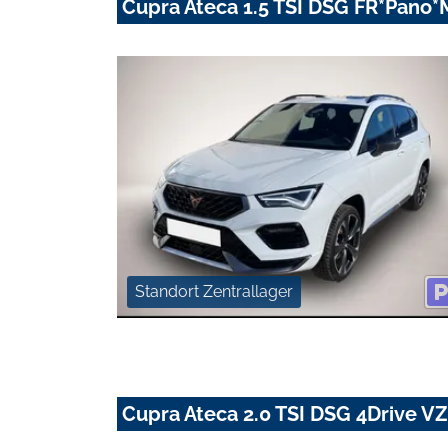
Cupra Ateca 1.5 TSI DSG FR*Pano
Standort Zentrallager
Cupra Ateca 2.0 TSI DSG 4Drive V