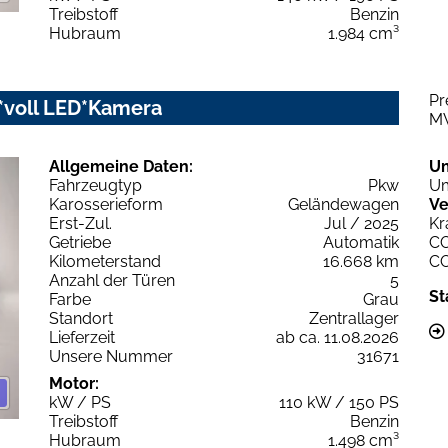
Treibstoff
Benzin
Hubraum
1.984 cm³
Pr
y*voll LED*Kamera
M
Allgemeine Daten:
U
Fahrzeugtyp
Pkw
Um
Karosserieform
Geländewagen
Ve
Erst-Zul.
Jul / 2025
Kr
Getriebe
Automatik
C
Kilometerstand
16.668 km
C
Anzahl der Türen
5
St
Farbe
Grau
Standort
Zentrallager
Lieferzeit
ab ca. 11.08.2026
Unsere Nummer
31671
Motor:
kW / PS
110 kW / 150 PS
Treibstoff
Benzin
Hubraum
1.498 cm³