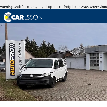
Warning
: Undefined array key "shop_intern_freigabe" in
/var/www/vhost