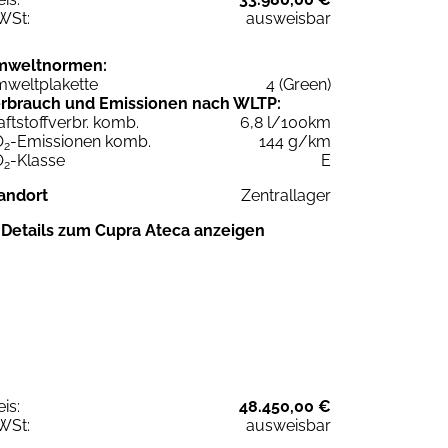
WSt:
ausweisbar
mweltnormen:
weltplakette
4 (Green)
rbrauch und Emissionen nach WLTP:
aftstoffverbr. komb.
6,8 l/100km
O
-Emissionen komb.
144 g/km
2
O
-Klasse
E
2
andort
Zentrallager
Details zum Cupra Ateca anzeigen
eis:
48.450,00 €
WSt:
ausweisbar