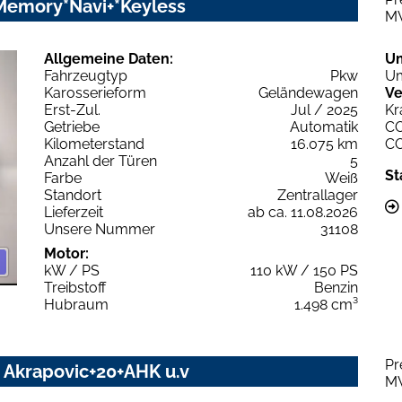
*Memory*Navi+*Keyless
M
Allgemeine Daten:
U
Fahrzeugtyp
Pkw
Um
Karosserieform
Geländewagen
Ve
Erst-Zul.
Jul / 2025
Kr
Getriebe
Automatik
C
Kilometerstand
16.075 km
C
Anzahl der Türen
5
St
Farbe
Weiß
Standort
Zentrallager
Lieferzeit
ab ca. 11.08.2026
Unsere Nummer
31108
Motor:
kW / PS
110 kW / 150 PS
Treibstoff
Benzin
Hubraum
1.498 cm³
Pr
Z Akrapovic+20+AHK u.v
M