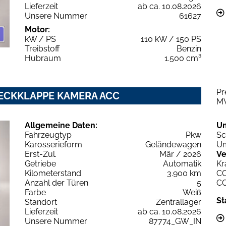
Lieferzeit
ab ca. 10.08.2026
Unsere Nummer
61627
Motor:
kW / PS
110 kW / 150 PS
Treibstoff
Benzin
Hubraum
1.500 cm³
Pr
.HECKKLAPPE KAMERA ACC
M
Allgemeine Daten:
U
Fahrzeugtyp
Pkw
Sc
Karosserieform
Geländewagen
Um
Erst-Zul.
Mär / 2026
Ve
Getriebe
Automatik
Kr
Kilometerstand
3.900 km
C
Anzahl der Türen
5
C
Farbe
Weiß
St
Standort
Zentrallager
Lieferzeit
ab ca. 10.08.2026
Unsere Nummer
87774_GW_IN