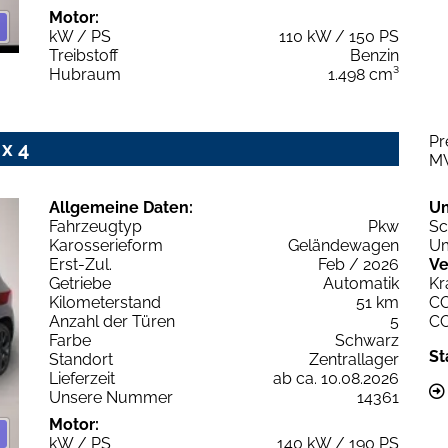
Motor:
kW / PS
110 kW / 150 PS
Treibstoff
Benzin
Hubraum
1.498 cm³
Pr
x 4
M
Allgemeine Daten:
U
Fahrzeugtyp
Pkw
Sc
Karosserieform
Geländewagen
Um
Erst-Zul.
Feb / 2026
Ve
Getriebe
Automatik
Kr
Kilometerstand
51 km
C
Anzahl der Türen
5
C
Farbe
Schwarz
St
Standort
Zentrallager
Lieferzeit
ab ca. 10.08.2026
Unsere Nummer
14361
Motor:
kW / PS
140 kW / 190 PS