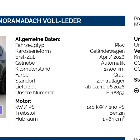
Pr
 PANORAMADACH VOLL-LEDER
M
Allgemeine Daten:
U
Fahrzeugtyp
Pkw
Um
Karosserieform
Geländewagen
Ve
Erst-Zul.
Apr / 2026
Kr
Getriebe
Automatik
C
Kilometerstand
1.500 km
C
Farbe
Grau
St
Standort
Zentrallager
Lieferzeit
ab ca. 10.08.2026
Unsere Nummer
F-18853
Motor:
kW / PS
140 kW / 190 PS
Treibstoff
Benzin
Hubraum
1.984 cm³
Pr