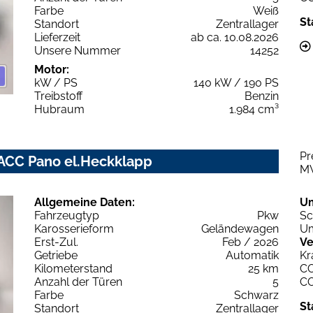
Farbe
Weiß
St
Standort
Zentrallager
Lieferzeit
ab ca. 10.08.2026
Unsere Nummer
14252
Motor:
kW / PS
140 kW / 190 PS
Treibstoff
Benzin
Hubraum
1.984 cm³
Pr
 ACC Pano el.Heckklapp
M
Allgemeine Daten:
U
Fahrzeugtyp
Pkw
Sc
Karosserieform
Geländewagen
Um
Erst-Zul.
Feb / 2026
Ve
Getriebe
Automatik
Kr
Kilometerstand
25 km
C
Anzahl der Türen
5
C
Farbe
Schwarz
St
Standort
Zentrallager