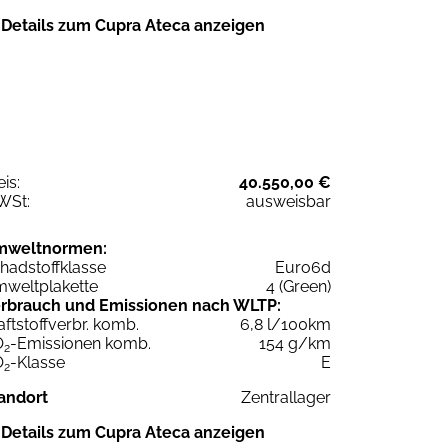
Details zum Cupra Ateca anzeigen
eis:
40.550,00 €
WSt:
ausweisbar
mweltnormen:
hadstoffklasse
Euro6d
weltplakette
4 (Green)
rbrauch und Emissionen nach WLTP:
aftstoffverbr. komb.
6,8 l/100km
O
-Emissionen komb.
154 g/km
2
O
-Klasse
E
2
andort
Zentrallager
Details zum Cupra Ateca anzeigen