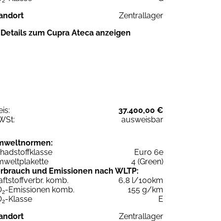
2
andort
Zentrallager
Details zum Cupra Ateca anzeigen
eis:
37.400,00 €
WSt:
ausweisbar
mweltnormen:
hadstoffklasse
Euro 6e
weltplakette
4 (Green)
rbrauch und Emissionen nach WLTP:
aftstoffverbr. komb.
6,8 l/100km
O
-Emissionen komb.
155 g/km
2
O
-Klasse
E
2
andort
Zentrallager