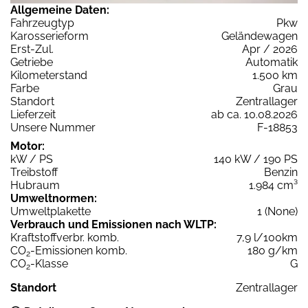
Allgemeine Daten:
Fahrzeugtyp
Pkw
Karosserieform
Geländewagen
Erst-Zul.
Apr / 2026
Getriebe
Automatik
Kilometerstand
1.500 km
Farbe
Grau
Standort
Zentrallager
Lieferzeit
ab ca. 10.08.2026
Unsere Nummer
F-18853
Motor:
kW / PS
140 kW / 190 PS
Treibstoff
Benzin
Hubraum
1.984 cm³
Umweltnormen:
Umweltplakette
1 (None)
Verbrauch und Emissionen nach WLTP:
Kraftstoffverbr. komb.
7,9 l/100km
CO
-Emissionen komb.
180 g/km
2
CO
-Klasse
G
2
Standort
Zentrallager