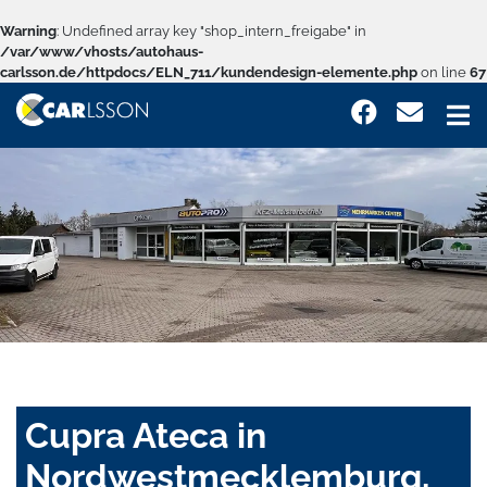
Warning
: Undefined array key "shop_intern_freigabe" in
/var/www/vhosts/autohaus-
carlsson.de/httpdocs/ELN_711/kundendesign-elemente.php
on line
67
Cupra Ateca in
Nordwestmecklemburg,