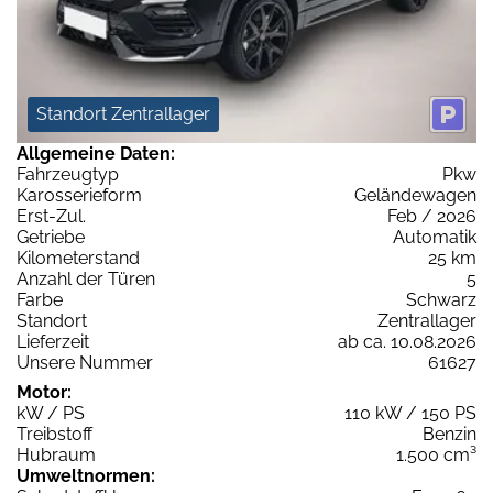
Standort Zentrallager
Allgemeine Daten:
Fahrzeugtyp
Pkw
Karosserieform
Geländewagen
Erst-Zul.
Feb / 2026
Getriebe
Automatik
Kilometerstand
25 km
Anzahl der Türen
5
Farbe
Schwarz
Standort
Zentrallager
Lieferzeit
ab ca. 10.08.2026
Unsere Nummer
61627
Motor:
kW / PS
110 kW / 150 PS
Treibstoff
Benzin
Hubraum
1.500 cm³
Umweltnormen: