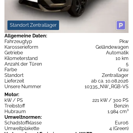
Standort Zentrallager
Allgemeine Daten:
Fahrzeugtyp
Pkw
Karosserieform
Geländewagen
Getriebe
Automatik
Kilometerstand
10 km
Anzahl der Türen
5
Farbe
Grau
Standort
Zentrallager
Lieferzeit
ab ca. 10.08.2026
Unsere Nummer
10335_NW_RGB-VS
Motor:
kW / PS
221 kW / 300 PS
Treibstoff
Benzin
Hubraum
1.984 cm³
Umweltnormen:
Schadstoffklasse
Euro6
Umweltplakette
4 (Green)