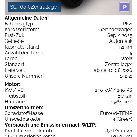
Standort Zentrallager
Allgemeine Daten:
Fahrzeugtyp
Pkw
Karosserieform
Geländewagen
Erst-Zul.
Sep / 2025
Getriebe
Automatik
Kilometerstand
51 km
Anzahl der Türen
5
Farbe
Weiß
Standort
Zentrallager
Lieferzeit
ab ca. 10.08.2026
Unsere Nummer
14252
Motor:
kW / PS
140 kW / 190 PS
Treibstoff
Benzin
Hubraum
1.984 cm³
Umweltnormen:
Schadstoffklasse
Euro6d-TEMP
Umweltplakette
4 (Green)
Verbrauch und Emissionen nach WLTP:
Kraftstoffverbr. komb.
8,2 l/100km
CO
-Emissionen komb.
186 g/km