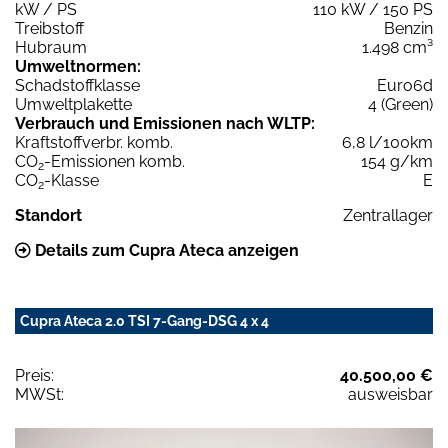
kW / PS
110 kW / 150 PS
Treibstoff
Benzin
Hubraum
1.498 cm³
Umweltnormen:
Schadstoffklasse
Euro6d
Umweltplakette
4 (Green)
Verbrauch und Emissionen nach WLTP:
Kraftstoffverbr. komb.
6,8 l/100km
CO
-Emissionen komb.
154 g/km
2
CO
-Klasse
E
2
Standort
Zentrallager
Details zum Cupra Ateca anzeigen
Cupra Ateca 2.0 TSI 7-Gang-DSG 4 x 4
Preis:
40.500,00 €
MWSt:
ausweisbar