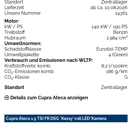
Standort
Zentrallager
Lieferzeit
ab ca. 10.08.2026
Unsere Nummer
14361
Motor:
kW / PS
140 kW / 190 PS
Treibstoff
Benzin
Hubraum
1.984 cm³
Umweltnormen:
Schadstoffklasse
Euro6d-TEMP
Umweltplakette
4 (Green)
Verbrauch und Emissionen nach WLTP:
Kraftstoffverbr. komb.
8,2 l/100km
CO
-Emissionen komb.
186 g/km
2
CO
-Klasse
G
2
Standort
Zentrallager
Details zum Cupra Ateca anzeigen
Cupra Ateca 1.5 TSI FR DSG *Kessy*voll LED*Kamera