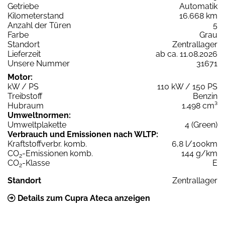
Getriebe
Automatik
Kilometerstand
16.668 km
Anzahl der Türen
5
Farbe
Grau
Standort
Zentrallager
Lieferzeit
ab ca. 11.08.2026
Unsere Nummer
31671
Motor:
kW / PS
110 kW / 150 PS
Treibstoff
Benzin
Hubraum
1.498 cm³
Umweltnormen:
Umweltplakette
4 (Green)
Verbrauch und Emissionen nach WLTP:
Kraftstoffverbr. komb.
6,8 l/100km
CO
-Emissionen komb.
144 g/km
2
CO
-Klasse
E
2
Standort
Zentrallager
Details zum Cupra Ateca anzeigen