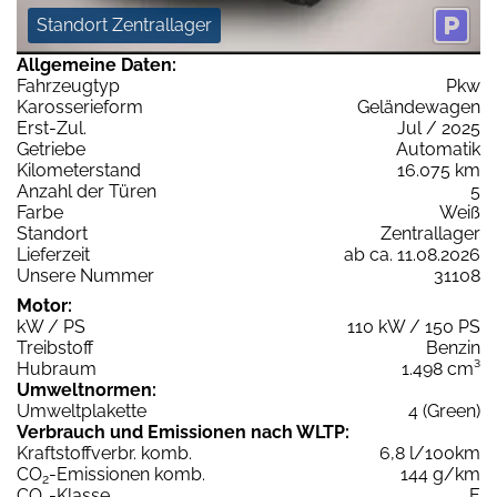
Standort Zentrallager
Allgemeine Daten:
Fahrzeugtyp
Pkw
Karosserieform
Geländewagen
Erst-Zul.
Jul / 2025
Getriebe
Automatik
Kilometerstand
16.075 km
Anzahl der Türen
5
Farbe
Weiß
Standort
Zentrallager
Lieferzeit
ab ca. 11.08.2026
Unsere Nummer
31108
Motor:
kW / PS
110 kW / 150 PS
Treibstoff
Benzin
Hubraum
1.498 cm³
Umweltnormen:
Umweltplakette
4 (Green)
Verbrauch und Emissionen nach WLTP:
Kraftstoffverbr. komb.
6,8 l/100km
CO
-Emissionen komb.
144 g/km
2
CO
-Klasse
E