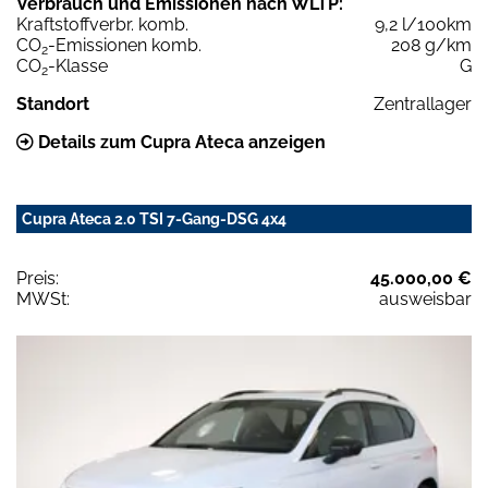
Verbrauch und Emissionen nach WLTP:
Kraftstoffverbr. komb.
9,2 l/100km
CO
-Emissionen komb.
208 g/km
2
CO
-Klasse
G
2
Standort
Zentrallager
Details zum Cupra Ateca anzeigen
Cupra Ateca 2.0 TSI 7-Gang-DSG 4x4
Preis:
45.000,00 €
MWSt:
ausweisbar