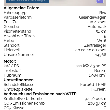
Allgemeine Daten:
Fahrzeugtyp
Pkw
Karosserieform
Geländewagen
Erst-Zul.
Jun / 2026
Getriebe
Automatik
Kilometerstand
51 km
Anzahl der Türen
5
Farbe
Weiß
Standort
Zentrallager
Lieferzeit
ab ca. 10.08.2026
Unsere Nummer
14366
Motor:
kW / PS
221 kW / 300 PS
Treibstoff
Benzin
Hubraum
1.984 cm³
Umweltnormen:
Schadstoffklasse
Euro6d-TEMP
Umweltplakette
4 (Green)
Verbrauch und Emissionen nach WLTP:
Kraftstoffverbr. komb.
9,1 l/100km
CO
-Emissionen komb.
206 g/km
2
CO
-Klasse
G
2