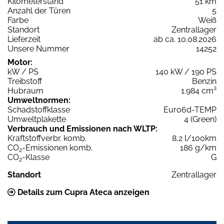
Kilometerstand
51 km
Anzahl der Türen
5
Farbe
Weiß
Standort
Zentrallager
Lieferzeit
ab ca. 10.08.2026
Unsere Nummer
14252
Motor:
kW / PS
140 kW / 190 PS
Treibstoff
Benzin
Hubraum
1.984 cm³
Umweltnormen:
Schadstoffklasse
Euro6d-TEMP
Umweltplakette
4 (Green)
Verbrauch und Emissionen nach WLTP:
Kraftstoffverbr. komb.
8,2 l/100km
CO
-Emissionen komb.
186 g/km
2
CO
-Klasse
G
2
Standort
Zentrallager
Details zum Cupra Ateca anzeigen