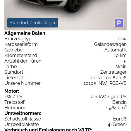
Standort Zentrallager
Allgemeine Daten:
Fahrzeugtyp
Pkw
Karosserieform
Geländewagen
Getriebe
Automatik
Kilometerstand
10 km
Anzahl der Türen
5
Farbe
Weiß
Standort
Zentrallager
Lieferzeit
ab ca. 10.08.2026
Unsere Nummer
10105_NW_RGB-VS
Motor:
kW / PS
221 kW / 300 PS
Treibstoff
Benzin
Hubraum
1.984 cm³
Umweltnormen:
Schadstoffklasse
Euro6
Umweltplakette
4 (Green)
Verbrauch und Emissionen nach WLTP: