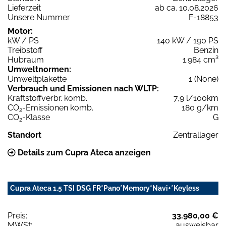
Lieferzeit
ab ca. 10.08.2026
Unsere Nummer
F-18853
Motor:
kW / PS
140 kW / 190 PS
Treibstoff
Benzin
Hubraum
1.984 cm³
Umweltnormen:
Umweltplakette
1 (None)
Verbrauch und Emissionen nach WLTP:
Kraftstoffverbr. komb.
7,9 l/100km
CO
-Emissionen komb.
180 g/km
2
CO
-Klasse
G
2
Standort
Zentrallager
Details zum Cupra Ateca anzeigen
Cupra Ateca 1.5 TSI DSG FR*Pano*Memory*Navi+*Keyless
Preis:
33.980,00 €
MWSt:
ausweisbar