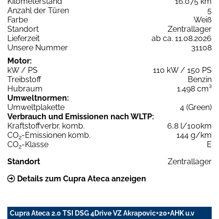
Kilometerstand
16.075 km
Anzahl der Türen
5
Farbe
Weiß
Standort
Zentrallager
Lieferzeit
ab ca. 11.08.2026
Unsere Nummer
31108
Motor:
kW / PS
110 kW / 150 PS
Treibstoff
Benzin
Hubraum
1.498 cm³
Umweltnormen:
Umweltplakette
4 (Green)
Verbrauch und Emissionen nach WLTP:
Kraftstoffverbr. komb.
6,8 l/100km
CO
-Emissionen komb.
144 g/km
2
CO
-Klasse
E
2
Standort
Zentrallager
Details zum Cupra Ateca anzeigen
Cupra Ateca 2.0 TSI DSG 4Drive VZ Akrapovic+20+AHK u.v