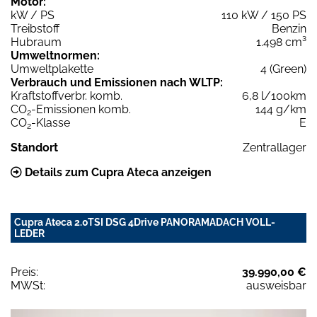
Motor:
kW / PS
110 kW / 150 PS
Treibstoff
Benzin
Hubraum
1.498 cm³
Umweltnormen:
Umweltplakette
4 (Green)
Verbrauch und Emissionen nach WLTP:
Kraftstoffverbr. komb.
6,8 l/100km
CO
-Emissionen komb.
144 g/km
2
CO
-Klasse
E
2
Standort
Zentrallager
Details zum Cupra Ateca anzeigen
Cupra Ateca 2.0TSI DSG 4Drive PANORAMADACH VOLL-
LEDER
Preis:
39.990,00 €
MWSt:
ausweisbar