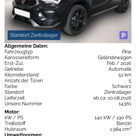
Standort Zentrallager
Allgemeine Daten:
Fahrzeugtyp
Pkw
Karosserieform
Geländewagen
Erst-Zul.
Feb / 2026
Getriebe
Automatik
Kilometerstand
51 km
Anzahl der Türen
5
Farbe
Schwarz
Standort
Zentrallager
Lieferzeit
ab ca. 10.08.2026
Unsere Nummer
14361
Motor:
kW / PS
140 kW / 190 PS
Treibstoff
Benzin
Hubraum
1.984 cm³
Umweltnormen: