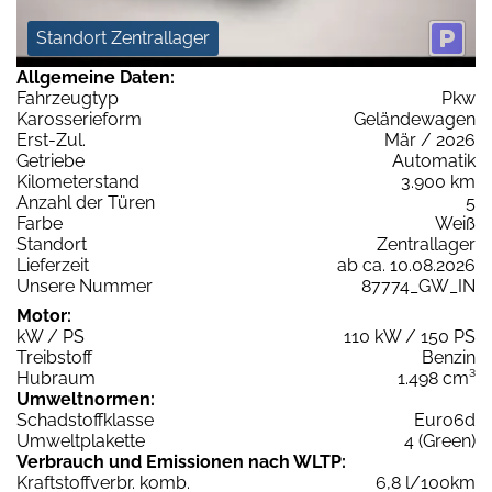
Standort Zentrallager
Allgemeine Daten:
Fahrzeugtyp
Pkw
Karosserieform
Geländewagen
Erst-Zul.
Mär / 2026
Getriebe
Automatik
Kilometerstand
3.900 km
Anzahl der Türen
5
Farbe
Weiß
Standort
Zentrallager
Lieferzeit
ab ca. 10.08.2026
Unsere Nummer
87774_GW_IN
Motor:
kW / PS
110 kW / 150 PS
Treibstoff
Benzin
Hubraum
1.498 cm³
Umweltnormen:
Schadstoffklasse
Euro6d
Umweltplakette
4 (Green)
Verbrauch und Emissionen nach WLTP:
Kraftstoffverbr. komb.
6,8 l/100km