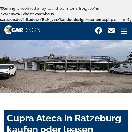
Warning
: Undefined array key "shop_intern_freigabe" in
/var/www/vhosts/autohaus-
carlsson.de/httpdocs/ELN_711/kundendesign-elemente.php
on line
67
Cupra Ateca in Ratzeburg
kaufen oder leasen