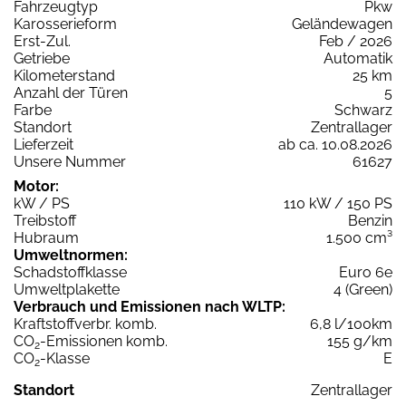
Fahrzeugtyp
Pkw
Karosserieform
Geländewagen
Erst-Zul.
Feb / 2026
Getriebe
Automatik
Kilometerstand
25 km
Anzahl der Türen
5
Farbe
Schwarz
Standort
Zentrallager
Lieferzeit
ab ca. 10.08.2026
Unsere Nummer
61627
Motor:
kW / PS
110 kW / 150 PS
Treibstoff
Benzin
Hubraum
1.500 cm³
Umweltnormen:
Schadstoffklasse
Euro 6e
Umweltplakette
4 (Green)
Verbrauch und Emissionen nach WLTP:
Kraftstoffverbr. komb.
6,8 l/100km
CO
-Emissionen komb.
155 g/km
2
CO
-Klasse
E
2
Standort
Zentrallager