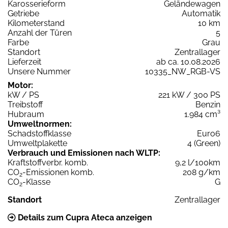
Karosserieform
Geländewagen
Getriebe
Automatik
Kilometerstand
10 km
Anzahl der Türen
5
Farbe
Grau
Standort
Zentrallager
Lieferzeit
ab ca. 10.08.2026
Unsere Nummer
10335_NW_RGB-VS
Motor:
kW / PS
221 kW / 300 PS
Treibstoff
Benzin
Hubraum
1.984 cm³
Umweltnormen:
Schadstoffklasse
Euro6
Umweltplakette
4 (Green)
Verbrauch und Emissionen nach WLTP:
Kraftstoffverbr. komb.
9,2 l/100km
CO
-Emissionen komb.
208 g/km
2
CO
-Klasse
G
2
Standort
Zentrallager
Details zum Cupra Ateca anzeigen