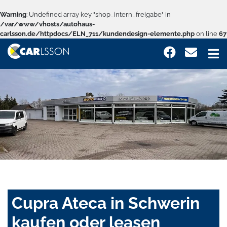
Warning
: Undefined array key "shop_intern_freigabe" in
/var/www/vhosts/autohaus-
carlsson.de/httpdocs/ELN_711/kundendesign-elemente.php
on line
67
Cupra Ateca in Schwerin
kaufen oder leasen