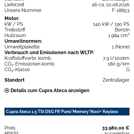
Lieferzeit
ab ca. 10.08.2026
Unsere Nummer
F-18853
Motor:
kW / PS
140 kW / 190 PS
Treibstoff
Benzin
Hubraum
1.984 cm³
Umweltnormen:
Umweltplakette
1 (None)
Verbrauch und Emissionen nach WLTP:
Kraftstoffverbr. komb.
7,9 l/100km
CO
-Emissionen komb.
180 g/km
2
CO
-Klasse
G
2
Standort
Zentrallager
Details zum Cupra Ateca anzeigen
Cupra Ateca 1.5 TSI DSG FR*Pano*Memory*Navi+*Keyless
Preis:
33.980,00 €
MWSt:
ausweisbar