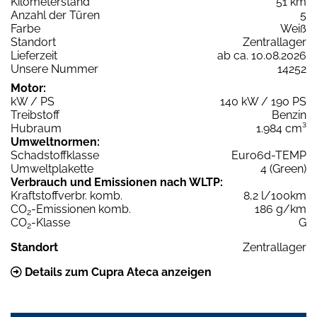
Kilometerstand
51 km
Anzahl der Türen
5
Farbe
Weiß
Standort
Zentrallager
Lieferzeit
ab ca. 10.08.2026
Unsere Nummer
14252
Motor:
kW / PS
140 kW / 190 PS
Treibstoff
Benzin
Hubraum
1.984 cm³
Umweltnormen:
Schadstoffklasse
Euro6d-TEMP
Umweltplakette
4 (Green)
Verbrauch und Emissionen nach WLTP:
Kraftstoffverbr. komb.
8,2 l/100km
CO
-Emissionen komb.
186 g/km
2
CO
-Klasse
G
2
Standort
Zentrallager
Details zum Cupra Ateca anzeigen