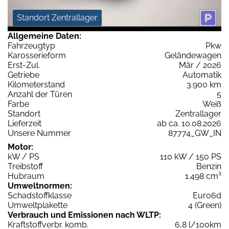
Standort Zentrallager
Allgemeine Daten:
Fahrzeugtyp
Pkw
Karosserieform
Geländewagen
Erst-Zul.
Mär / 2026
Getriebe
Automatik
Kilometerstand
3.900 km
Anzahl der Türen
5
Farbe
Weiß
Standort
Zentrallager
Lieferzeit
ab ca. 10.08.2026
Unsere Nummer
87774_GW_IN
Motor:
kW / PS
110 kW / 150 PS
Treibstoff
Benzin
Hubraum
1.498 cm³
Umweltnormen:
Schadstoffklasse
Euro6d
Umweltplakette
4 (Green)
Verbrauch und Emissionen nach WLTP:
Kraftstoffverbr. komb.
6,8 l/100km