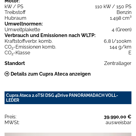
Motor:
kW / PS
110 kW / 150 PS
Treibstoff
Benzin
Hubraum
1.498 cm³
Umweltnormen:
Umweltplakette
4 (Green)
Verbrauch und Emissionen nach WLTP:
Kraftstoffverbr. komb.
6,8 l/100km
CO
-Emissionen komb.
144 g/km
2
CO
-Klasse
E
2
Standort
Zentrallager
Details zum Cupra Ateca anzeigen
Cupra Ateca 2.0TSI DSG 4Drive PANORAMADACH VOLL-
LEDER
Preis:
39.990,00 €
MWSt:
ausweisbar