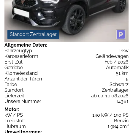
Standort Zentrallager
Allgemeine Daten:
Fahrzeugtyp
Pkw
Karosserieform
Geländewagen
Erst-Zul.
Feb / 2026
Getriebe
Automatik
Kilometerstand
51 km
Anzahl der Türen
5
Farbe
Schwarz
Standort
Zentrallager
Lieferzeit
ab ca. 10.08.2026
Unsere Nummer
14361
Motor:
kW / PS
140 kW / 190 PS
Treibstoff
Benzin
Hubraum
1.984 cm³
Umweltnormen: