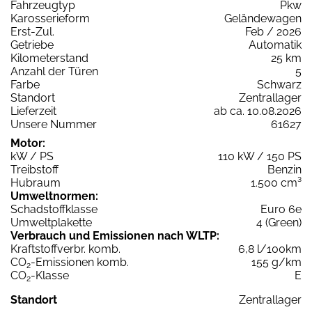
Fahrzeugtyp
Pkw
Karosserieform
Geländewagen
Erst-Zul.
Feb / 2026
Getriebe
Automatik
Kilometerstand
25 km
Anzahl der Türen
5
Farbe
Schwarz
Standort
Zentrallager
Lieferzeit
ab ca. 10.08.2026
Unsere Nummer
61627
Motor:
kW / PS
110 kW / 150 PS
Treibstoff
Benzin
Hubraum
1.500 cm³
Umweltnormen:
Schadstoffklasse
Euro 6e
Umweltplakette
4 (Green)
Verbrauch und Emissionen nach WLTP:
Kraftstoffverbr. komb.
6,8 l/100km
CO
-Emissionen komb.
155 g/km
2
CO
-Klasse
E
2
Standort
Zentrallager