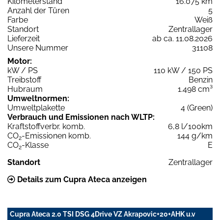
Kilometerstand
16.075 km
Anzahl der Türen
5
Farbe
Weiß
Standort
Zentrallager
Lieferzeit
ab ca. 11.08.2026
Unsere Nummer
31108
Motor:
kW / PS
110 kW / 150 PS
Treibstoff
Benzin
Hubraum
1.498 cm³
Umweltnormen:
Umweltplakette
4 (Green)
Verbrauch und Emissionen nach WLTP:
Kraftstoffverbr. komb.
6,8 l/100km
CO
-Emissionen komb.
144 g/km
2
CO
-Klasse
E
2
Standort
Zentrallager
Details zum Cupra Ateca anzeigen
Cupra Ateca 2.0 TSI DSG 4Drive VZ Akrapovic+20+AHK u.v