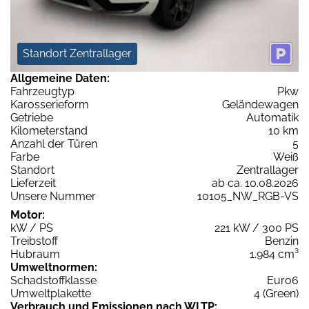
Standort Zentrallager
Allgemeine Daten:
Fahrzeugtyp
Pkw
Karosserieform
Geländewagen
Getriebe
Automatik
Kilometerstand
10 km
Anzahl der Türen
5
Farbe
Weiß
Standort
Zentrallager
Lieferzeit
ab ca. 10.08.2026
Unsere Nummer
10105_NW_RGB-VS
Motor:
kW / PS
221 kW / 300 PS
Treibstoff
Benzin
Hubraum
1.984 cm³
Umweltnormen:
Schadstoffklasse
Euro6
Umweltplakette
4 (Green)
Verbrauch und Emissionen nach WLTP: