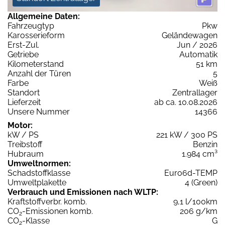
Allgemeine Daten:
Fahrzeugtyp
Pkw
Karosserieform
Geländewagen
Erst-Zul.
Jun / 2026
Getriebe
Automatik
Kilometerstand
51 km
Anzahl der Türen
5
Farbe
Weiß
Standort
Zentrallager
Lieferzeit
ab ca. 10.08.2026
Unsere Nummer
14366
Motor:
kW / PS
221 kW / 300 PS
Treibstoff
Benzin
Hubraum
1.984 cm³
Umweltnormen:
Schadstoffklasse
Euro6d-TEMP
Umweltplakette
4 (Green)
Verbrauch und Emissionen nach WLTP:
Kraftstoffverbr. komb.
9,1 l/100km
CO
-Emissionen komb.
206 g/km
2
CO
-Klasse
G
2