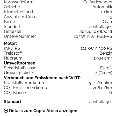
Karosserieform
Geländewagen
Getriebe
Automatik
Kilometerstand
10 km
Anzahl der Türen
5
Farbe
Grau
Standort
Zentrallager
Lieferzeit
ab ca. 10.08.2026
Unsere Nummer
10335_NW_RGB-VS
Motor:
kW / PS
221 kW / 300 PS
Treibstoff
Benzin
Hubraum
1.984 cm³
Umweltnormen:
Schadstoffklasse
Euro6
Umweltplakette
4 (Green)
Verbrauch und Emissionen nach WLTP:
Kraftstoffverbr. komb.
9,2 l/100km
CO
-Emissionen komb.
208 g/km
2
CO
-Klasse
G
2
Standort
Zentrallager
Details zum Cupra Ateca anzeigen