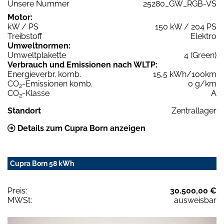
Unsere Nummer
25280_GW_RGB-VS
Motor:
kW / PS
150 kW / 204 PS
Treibstoff
Elektro
Umweltnormen:
Umweltplakette
4 (Green)
Verbrauch und Emissionen nach WLTP:
Energieverbr. komb.
15,5 kWh/100km
CO
-Emissionen komb.
0 g/km
2
CO
-Klasse
A
2
Standort
Zentrallager
Details zum Cupra Born anzeigen
Cupra Born 58 kWh
Preis:
30.500,00 €
MWSt:
ausweisbar