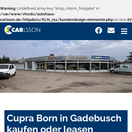
Warning
: Undefined array key "shop_intern_freigabe" in
/var/www/vhosts/autohaus-
carlsson.de/httpdocs/ELN_711/kundendesign-elemente.php
on line
67
Cupra Born in Gadebusch
kaufen oder leasen