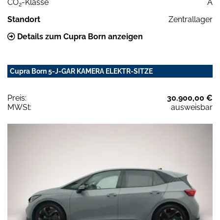
CO
-Klasse
A
2
Standort
Zentrallager
Details zum Cupra Born anzeigen
Cupra Born 5-J-GAR KAMERA ELEKTR-SITZE
Preis:
30.900,00 €
MWSt:
ausweisbar