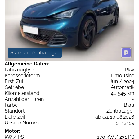
Standort Zentrallager
Allgemeine Daten:
Fahrzeugtyp
Pkw
Karosserieform
Limousine
Erst-Zul.
Jun / 2024
Getriebe
Automatik
Kilometerstand
46.545 km
Anzahl der Türen
5
Farbe
Blau
Standort
Zentrallager
Lieferzeit
ab ca. 10.08.2026
Unsere Nummer
5013159
Motor:
kW / PS
170 kW / 231 PS