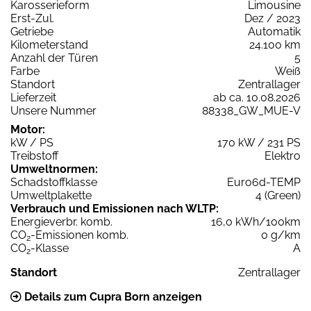
Karosserieform
Limousine
Erst-Zul.
Dez / 2023
Getriebe
Automatik
Kilometerstand
24.100 km
Anzahl der Türen
5
Farbe
Weiß
Standort
Zentrallager
Lieferzeit
ab ca. 10.08.2026
Unsere Nummer
88338_GW_MUE-V
Motor:
kW / PS
170 kW / 231 PS
Treibstoff
Elektro
Umweltnormen:
Schadstoffklasse
Euro6d-TEMP
Umweltplakette
4 (Green)
Verbrauch und Emissionen nach WLTP:
Energieverbr. komb.
16,0 kWh/100km
CO
-Emissionen komb.
0 g/km
2
CO
-Klasse
A
2
Standort
Zentrallager
Details zum Cupra Born anzeigen