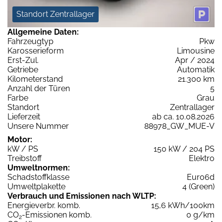
Standort Zentrallager
Allgemeine Daten:
Fahrzeugtyp
Pkw
Karosserieform
Limousine
Erst-Zul.
Apr / 2024
Getriebe
Automatik
Kilometerstand
21.300 km
Anzahl der Türen
5
Farbe
Grau
Standort
Zentrallager
Lieferzeit
ab ca. 10.08.2026
Unsere Nummer
88978_GW_MUE-V
Motor:
kW / PS
150 kW / 204 PS
Treibstoff
Elektro
Umweltnormen:
Schadstoffklasse
Euro6d
Umweltplakette
4 (Green)
Verbrauch und Emissionen nach WLTP:
Energieverbr. komb.
15,6 kWh/100km
CO
-Emissionen komb.
0 g/km
2