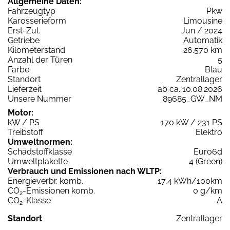
Allgemeine Daten:
Fahrzeugtyp
Pkw
Karosserieform
Limousine
Erst-Zul.
Jun / 2024
Getriebe
Automatik
Kilometerstand
26.570 km
Anzahl der Türen
5
Farbe
Blau
Standort
Zentrallager
Lieferzeit
ab ca. 10.08.2026
Unsere Nummer
89685_GW_NM
Motor:
kW / PS
170 kW / 231 PS
Treibstoff
Elektro
Umweltnormen:
Schadstoffklasse
Euro6d
Umweltplakette
4 (Green)
Verbrauch und Emissionen nach WLTP:
Energieverbr. komb.
17,4 kWh/100km
CO
-Emissionen komb.
0 g/km
2
CO
-Klasse
A
2
Standort
Zentrallager