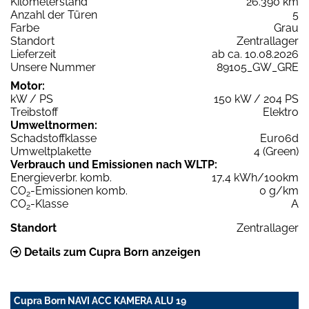
Kilometerstand
26.390 km
Anzahl der Türen
5
Farbe
Grau
Standort
Zentrallager
Lieferzeit
ab ca. 10.08.2026
Unsere Nummer
89105_GW_GRE
Motor:
kW / PS
150 kW / 204 PS
Treibstoff
Elektro
Umweltnormen:
Schadstoffklasse
Euro6d
Umweltplakette
4 (Green)
Verbrauch und Emissionen nach WLTP:
Energieverbr. komb.
17,4 kWh/100km
CO
-Emissionen komb.
0 g/km
2
CO
-Klasse
A
2
Standort
Zentrallager
Details zum Cupra Born anzeigen
Cupra Born NAVI ACC KAMERA ALU 19