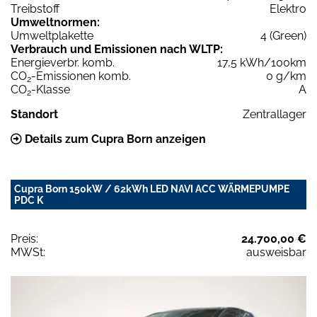
Treibstoff
Elektro
Umweltnormen:
Umweltplakette
4 (Green)
Verbrauch und Emissionen nach WLTP:
Energieverbr. komb.
17,5 kWh/100km
CO
-Emissionen komb.
0 g/km
2
CO
-Klasse
A
2
Standort
Zentrallager
Details zum Cupra Born anzeigen
Cupra Born 150kW / 62kWh LED NAVI ACC WÄRMEPUMPE
PDC K
Preis:
24.700,00 €
MWSt:
ausweisbar