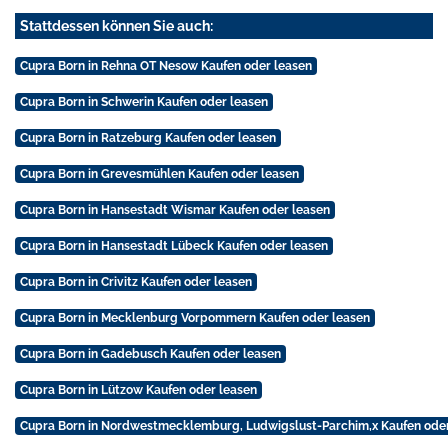
Stattdessen können Sie auch:
Cupra Born in Rehna OT Nesow Kaufen oder leasen
Cupra Born in Schwerin Kaufen oder leasen
Cupra Born in Ratzeburg Kaufen oder leasen
Cupra Born in Grevesmühlen Kaufen oder leasen
Cupra Born in Hansestadt Wismar Kaufen oder leasen
Cupra Born in Hansestadt Lübeck Kaufen oder leasen
Cupra Born in Crivitz Kaufen oder leasen
Cupra Born in Mecklenburg Vorpommern Kaufen oder leasen
Cupra Born in Gadebusch Kaufen oder leasen
Cupra Born in Lützow Kaufen oder leasen
Cupra Born in Nordwestmecklemburg, Ludwigslust-Parchim,x Kaufen oder