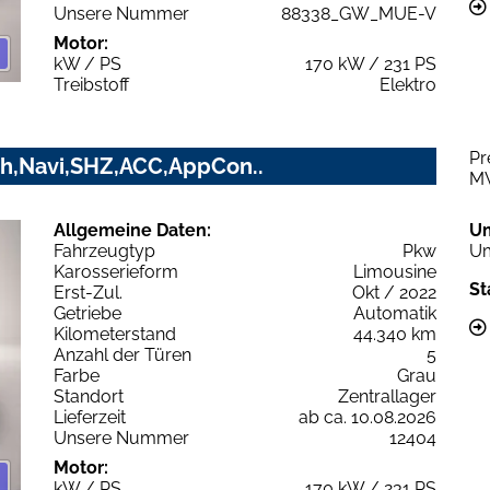
Unsere Nummer
88338_GW_MUE-V
Motor:
kW / PS
170 kW / 231 PS
Treibstoff
Elektro
Pr
h,Navi,SHZ,ACC,AppCon..
M
Allgemeine Daten:
U
Fahrzeugtyp
Pkw
Um
Karosserieform
Limousine
St
Erst-Zul.
Okt / 2022
Getriebe
Automatik
Kilometerstand
44.340 km
Anzahl der Türen
5
Farbe
Grau
Standort
Zentrallager
Lieferzeit
ab ca. 10.08.2026
Unsere Nummer
12404
Motor:
kW / PS
170 kW / 231 PS