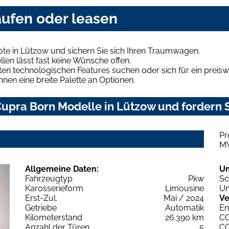
aufen oder leasen
te in Lützow und sichern Sie sich Ihren Traumwagen.
len lässt fast keine Wünsche offen.
en technologischen Features suchen oder sich für ein preiswe
hnen eine breite Palette an Optionen.
upra Born Modelle in Lützow und fordern S
Pr
M
Allgemeine Daten:
U
Fahrzeugtyp
Pkw
Sc
Karosserieform
Limousine
Um
Erst-Zul.
Mai / 2024
Ve
Getriebe
Automatik
En
Kilometerstand
26.390 km
C
Anzahl der Türen
5
C