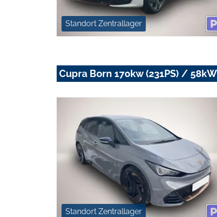
Standort Zentrallager
Cupra Born 170kw (231PS) / 58kW
Standort Zentrallager