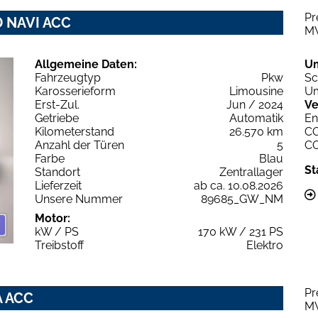
Pr
D NAVI ACC
M
Allgemeine Daten:
U
Fahrzeugtyp
Pkw
Sc
Karosserieform
Limousine
Um
Erst-Zul.
Jun / 2024
Ve
Getriebe
Automatik
En
Kilometerstand
26.570 km
C
Anzahl der Türen
5
C
Farbe
Blau
St
Standort
Zentrallager
Lieferzeit
ab ca. 10.08.2026
Unsere Nummer
89685_GW_NM
Motor:
kW / PS
170 kW / 231 PS
Treibstoff
Elektro
Pr
A ACC
M