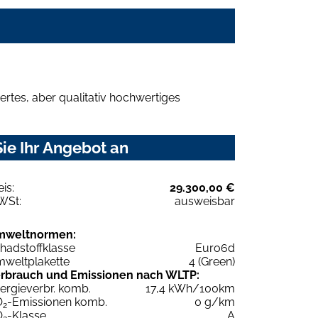
rtes, aber qualitativ hochwertiges
ie Ihr Angebot an
eis:
29.300,00 €
WSt:
ausweisbar
mweltnormen:
hadstoffklasse
Euro6d
weltplakette
4 (Green)
rbrauch und Emissionen nach WLTP:
ergieverbr. komb.
17,4 kWh/100km
O
-Emissionen komb.
0 g/km
2
O
-Klasse
A