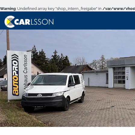
Warning
: Undefined array key "shop_intern_freigabe" in
/var/www/vhost