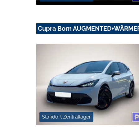
Cupra Born AUGMENTED+WÄRME
Standort Zentrallager