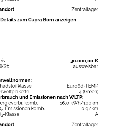
2
andort
Zentrallager
Details zum Cupra Born anzeigen
eis:
30.000,00 €
WSt:
ausweisbar
mweltnormen:
hadstoffklasse
Euro6d-TEMP
weltplakette
4 (Green)
rbrauch und Emissionen nach WLTP:
ergieverbr. komb.
16,0 kWh/100km
O
-Emissionen komb.
0 g/km
2
O
-Klasse
A
2
andort
Zentrallager