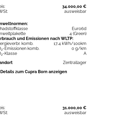
eis:
34.000,00 €
WSt:
ausweisbar
mweltnormen:
hadstoffklasse
Euro6d
weltplakette
4 (Green)
rbrauch und Emissionen nach WLTP:
ergieverbr. komb.
17,4 kWh/100km
O
-Emissionen komb.
0 g/km
2
O
-Klasse
A
2
andort
Zentrallager
Details zum Cupra Born anzeigen
eis:
31.000,00 €
WSt:
ausweisbar