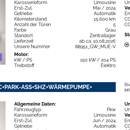
Karosserieform
Limousine
Um
Erst-Zul.
Mai / 2024
Ve
Getriebe
Automatik
En
Kilometerstand
15.600 km
C
Anzahl der Türen
5
C
Farbe
Grau
St
Standort
Zentrallager
Lieferzeit
ab ca. 10.08.2026
Unsere Nummer
88951_GW_MUE-V
Motor:
kW / PS
150 kW / 204 PS
Treibstoff
Elektro
Pr
CC+PARK-ASS+SHZ+WÄRMEPUMPE+
M
Allgemeine Daten:
U
Fahrzeugtyp
Pkw
Um
Karosserieform
Limousine
Ve
Erst-Zul.
Jun / 2024
En
Getriebe
Automatik
C