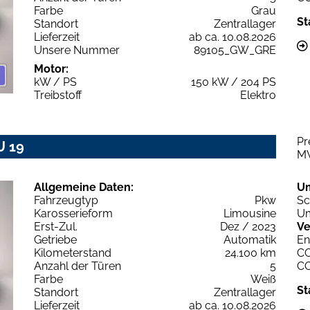
Farbe
Grau
St
Standort
Zentrallager
Lieferzeit
ab ca. 10.08.2026
Unsere Nummer
89105_GW_GRE
Motor:
kW / PS
150 kW / 204 PS
Treibstoff
Elektro
Pr
U 19
M
Allgemeine Daten:
U
Fahrzeugtyp
Pkw
Sc
Karosserieform
Limousine
Um
Erst-Zul.
Dez / 2023
Ve
Getriebe
Automatik
En
Kilometerstand
24.100 km
C
Anzahl der Türen
5
C
Farbe
Weiß
St
Standort
Zentrallager
Lieferzeit
ab ca. 10.08.2026