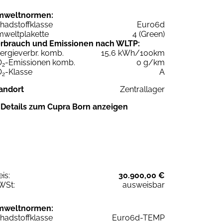
mweltnormen:
hadstoffklasse
Euro6d
weltplakette
4 (Green)
rbrauch und Emissionen nach WLTP:
ergieverbr. komb.
15,6 kWh/100km
O
-Emissionen komb.
0 g/km
2
O
-Klasse
A
2
andort
Zentrallager
Details zum Cupra Born anzeigen
eis:
30.900,00 €
WSt:
ausweisbar
mweltnormen:
hadstoffklasse
Euro6d-TEMP