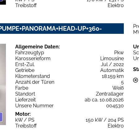
Treibstoff
Elektro
Pr
PUMPE+PANORAMA+HEAD-UP+360-
M
Allgemeine Daten:
U
Fahrzeugtyp
Pkw
Sc
Karosserieform
Limousine
Um
Erst-Zul.
Jul / 2022
St
Getriebe
Automatik
Kilometerstand
18.159 km
Anzahl der Türen
5
Farbe
Weiß
Standort
Zentrallager
Lieferzeit
ab ca. 10.08.2026
Unsere Nummer
004530
Motor:
kW / PS
150 kW / 204 PS
Treibstoff
Elektro