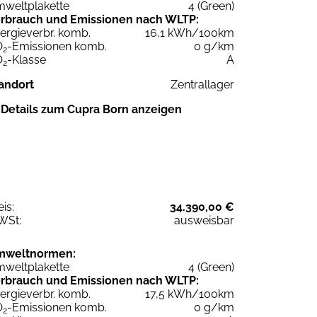
weltplakette
4 (Green)
rbrauch und Emissionen nach WLTP:
ergieverbr. komb.
16,1 kWh/100km
O
-Emissionen komb.
0 g/km
2
O
-Klasse
A
2
andort
Zentrallager
Details zum Cupra Born anzeigen
eis:
34.390,00 €
WSt:
ausweisbar
mweltnormen:
weltplakette
4 (Green)
rbrauch und Emissionen nach WLTP:
ergieverbr. komb.
17,5 kWh/100km
O
-Emissionen komb.
0 g/km
2