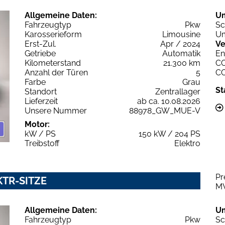
Allgemeine Daten:
U
Fahrzeugtyp
Pkw
Sc
Karosserieform
Limousine
Um
Erst-Zul.
Apr / 2024
Ve
Getriebe
Automatik
En
Kilometerstand
21.300 km
C
Anzahl der Türen
5
C
Farbe
Grau
St
Standort
Zentrallager
Lieferzeit
ab ca. 10.08.2026
Unsere Nummer
88978_GW_MUE-V
Motor:
kW / PS
150 kW / 204 PS
Treibstoff
Elektro
Pr
KTR-SITZE
M
Allgemeine Daten:
U
Fahrzeugtyp
Pkw
Sc