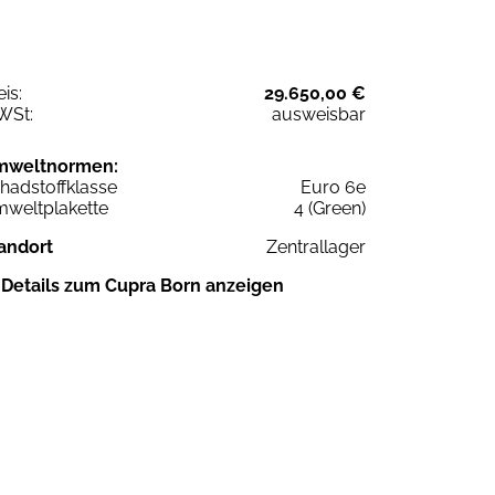
eis:
29.650,00 €
WSt:
ausweisbar
mweltnormen:
hadstoffklasse
Euro 6e
weltplakette
4 (Green)
andort
Zentrallager
Details zum Cupra Born anzeigen