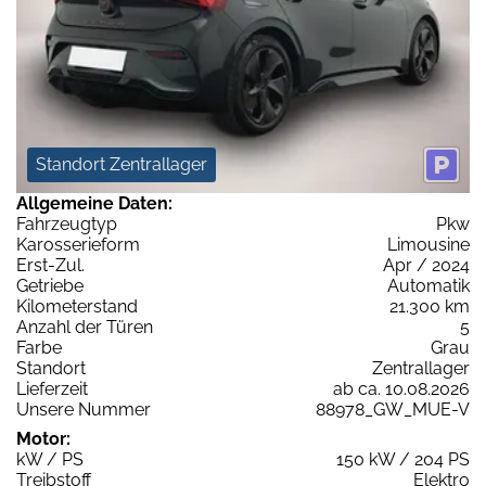
Standort Zentrallager
Allgemeine Daten:
Fahrzeugtyp
Pkw
Karosserieform
Limousine
Erst-Zul.
Apr / 2024
Getriebe
Automatik
Kilometerstand
21.300 km
Anzahl der Türen
5
Farbe
Grau
Standort
Zentrallager
Lieferzeit
ab ca. 10.08.2026
Unsere Nummer
88978_GW_MUE-V
Motor:
kW / PS
150 kW / 204 PS
Treibstoff
Elektro