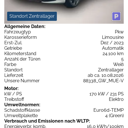
Standort Zentrallager
Allgemeine Daten:
Fahrzeugtyp
Pkw
Karosserieform
Limousine
Erst-Zul.
Dez / 2023
Getriebe
Automatik
Kilometerstand
24.100 km
Anzahl der Türen
5
Farbe
Weiß
Standort
Zentrallager
Lieferzeit
ab ca. 10.08.2026
Unsere Nummer
88338_GW_MUE-V
Motor:
kW / PS
170 kW / 231 PS
Treibstoff
Elektro
Umweltnormen:
Schadstoffklasse
Euro6d-TEMP
Umweltplakette
4 (Green)
Verbrauch und Emissionen nach WLTP:
Energieverbr. komb.
16,0 kWh/100km