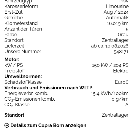
Fahrzeugtyp
Pkw
Karosserieform
Limousine
Erst-Zul.
Aug / 2024
Getriebe
Automatik
Kilometerstand
16.019 km
Anzahl der Türen
5
Farbe
Grau
Standort
Zentrallager
Lieferzeit
ab ca. 10.08.2026
Unsere Nummer
548171
Motor:
kW / PS
150 kW / 204 PS
Treibstoff
Elektro
Umweltnormen:
Schadstoffklasse
Euro6
Verbrauch und Emissionen nach WLTP:
Energieverbr. komb.
15,4 kWh/100km
CO
-Emissionen komb.
0 g/km
2
CO
-Klasse
A
2
Standort
Zentrallager
Details zum Cupra Born anzeigen