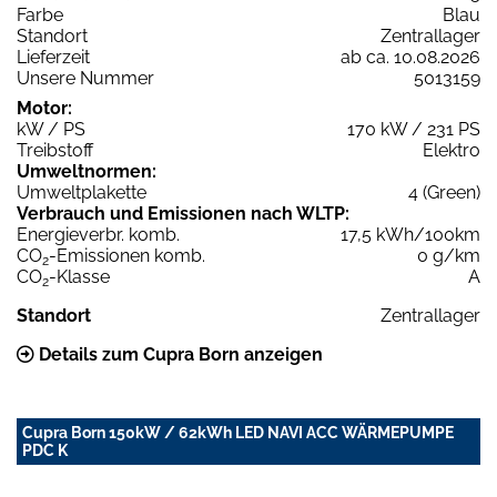
Farbe
Blau
Standort
Zentrallager
Lieferzeit
ab ca. 10.08.2026
Unsere Nummer
5013159
Motor:
kW / PS
170 kW / 231 PS
Treibstoff
Elektro
Umweltnormen:
Umweltplakette
4 (Green)
Verbrauch und Emissionen nach WLTP:
Energieverbr. komb.
17,5 kWh/100km
CO
-Emissionen komb.
0 g/km
2
CO
-Klasse
A
2
Standort
Zentrallager
Details zum Cupra Born anzeigen
Cupra Born 150kW / 62kWh LED NAVI ACC WÄRMEPUMPE
PDC K