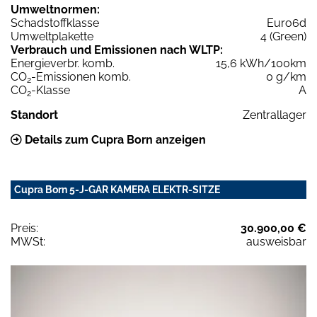
Umweltnormen:
Schadstoffklasse
Euro6d
Umweltplakette
4 (Green)
Verbrauch und Emissionen nach WLTP:
Energieverbr. komb.
15,6 kWh/100km
CO
-Emissionen komb.
0 g/km
2
CO
-Klasse
A
2
Standort
Zentrallager
Details zum Cupra Born anzeigen
Cupra Born 5-J-GAR KAMERA ELEKTR-SITZE
Preis:
30.900,00 €
MWSt:
ausweisbar