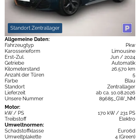
Standort Zentrallager
Allgemeine Daten:
Fahrzeugtyp
Pkw
Karosserieform
Limousine
Erst-Zul.
Jun / 2024
Getriebe
Automatik
Kilometerstand
26.570 km
Anzahl der Türen
5
Farbe
Blau
Standort
Zentrallager
Lieferzeit
ab ca. 10.08.2026
Unsere Nummer
89685_GW_NM
Motor:
kW / PS
170 kW / 231 PS
Treibstoff
Elektro
Umweltnormen:
Schadstoffklasse
Euro6d
Umweltplakette
4 (Green)