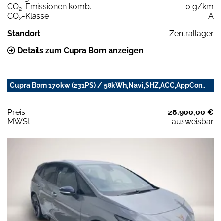
CO
-Emissionen komb.
0 g/km
2
CO
-Klasse
A
2
Standort
Zentrallager
Details zum Cupra Born anzeigen
Cupra Born 170kw (231PS) / 58kWh,Navi,SHZ,ACC,AppCon..
Preis:
28.900,00 €
MWSt:
ausweisbar