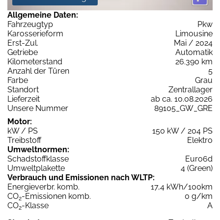
Allgemeine Daten:
Fahrzeugtyp
Pkw
Karosserieform
Limousine
Erst-Zul.
Mai / 2024
Getriebe
Automatik
Kilometerstand
26.390 km
Anzahl der Türen
5
Farbe
Grau
Standort
Zentrallager
Lieferzeit
ab ca. 10.08.2026
Unsere Nummer
89105_GW_GRE
Motor:
kW / PS
150 kW / 204 PS
Treibstoff
Elektro
Umweltnormen:
Schadstoffklasse
Euro6d
Umweltplakette
4 (Green)
Verbrauch und Emissionen nach WLTP:
Energieverbr. komb.
17,4 kWh/100km
CO
-Emissionen komb.
0 g/km
2
CO
-Klasse
A
2