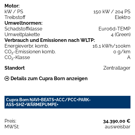
Motor:
kW / PS
150 kW / 204 PS
Treibstoff
Elektro
Umweltnormen:
Schadstoffklasse
Euro6d-TEMP
Umweltplakette
4 (Green)
Verbrauch und Emissionen nach WLTP:
Energieverbr. komb.
16,1 kWh/100km
CO
-Emissionen komb.
0 g/km
2
CO
-Klasse
A
2
Standort
Zentrallager
Details zum Cupra Born anzeigen
Cupra Born NAVI+BEATS+ACC/PCC+PARK-
ASS+SHZ+WÄRMEPUMPE+
Preis:
34.390,00 €
MWSt:
ausweisbar