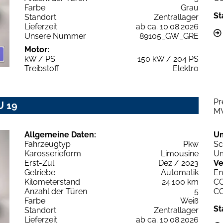
Farbe
Grau
St
Standort
Zentrallager
Lieferzeit
ab ca. 10.08.2026
Unsere Nummer
89105_GW_GRE
Motor:
kW / PS
150 kW / 204 PS
Treibstoff
Elektro
Pr
U 19
M
Allgemeine Daten:
U
Fahrzeugtyp
Pkw
Sc
Karosserieform
Limousine
Um
Erst-Zul.
Dez / 2023
Ve
Getriebe
Automatik
En
Kilometerstand
24.100 km
C
Anzahl der Türen
5
C
Farbe
Weiß
St
Standort
Zentrallager
Lieferzeit
ab ca. 10.08.2026