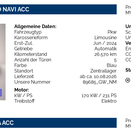
Pr
D NAVI ACC
M
Allgemeine Daten:
U
Fahrzeugtyp
Pkw
Sc
Karosserieform
Limousine
Um
Erst-Zul.
Jun / 2024
Ve
Getriebe
Automatik
En
Kilometerstand
26.570 km
C
Anzahl der Türen
5
C
Farbe
Blau
St
Standort
Zentrallager
Lieferzeit
ab ca. 10.08.2026
Unsere Nummer
89685_GW_NM
Motor:
kW / PS
170 kW / 231 PS
Treibstoff
Elektro
Pr
A ACC
M