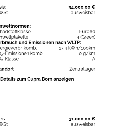
eis:
34.000,00 €
WSt:
ausweisbar
mweltnormen:
hadstoffklasse
Euro6d
weltplakette
4 (Green)
rbrauch und Emissionen nach WLTP:
ergieverbr. komb.
17,4 kWh/100km
O
-Emissionen komb.
0 g/km
2
O
-Klasse
A
2
andort
Zentrallager
Details zum Cupra Born anzeigen
eis:
31.000,00 €
WSt:
ausweisbar