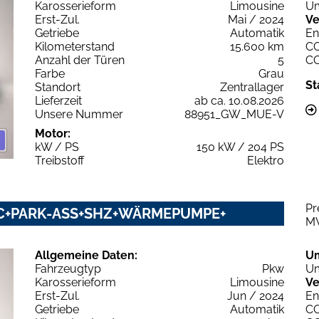
Karosserieform
Limousine
Um
Erst-Zul.
Mai / 2024
Ve
Getriebe
Automatik
En
Kilometerstand
15.600 km
C
Anzahl der Türen
5
C
Farbe
Grau
St
Standort
Zentrallager
Lieferzeit
ab ca. 10.08.2026
Unsere Nummer
88951_GW_MUE-V
Motor:
kW / PS
150 kW / 204 PS
Treibstoff
Elektro
Pr
CC+PARK-ASS+SHZ+WÄRMEPUMPE+
M
Allgemeine Daten:
U
Fahrzeugtyp
Pkw
Um
Karosserieform
Limousine
Ve
Erst-Zul.
Jun / 2024
En
Getriebe
Automatik
C