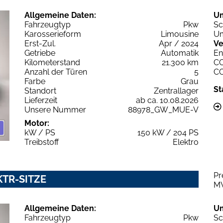
Allgemeine Daten:
U
Fahrzeugtyp
Pkw
Sc
Karosserieform
Limousine
Um
Erst-Zul.
Apr / 2024
Ve
Getriebe
Automatik
En
Kilometerstand
21.300 km
C
Anzahl der Türen
5
C
Farbe
Grau
St
Standort
Zentrallager
Lieferzeit
ab ca. 10.08.2026
Unsere Nummer
88978_GW_MUE-V
Motor:
kW / PS
150 kW / 204 PS
Treibstoff
Elektro
Pr
KTR-SITZE
M
Allgemeine Daten:
U
Fahrzeugtyp
Pkw
Sc