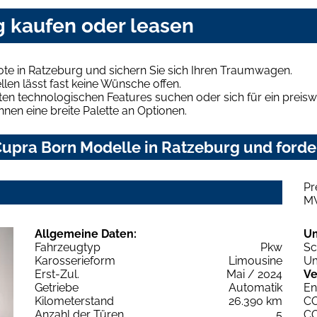
g kaufen oder leasen
te in Ratzeburg und sichern Sie sich Ihren Traumwagen.
len lässt fast keine Wünsche offen.
en technologischen Features suchen oder sich für ein preiswe
hnen eine breite Palette an Optionen.
upra Born Modelle in Ratzeburg und forder
Pr
M
Allgemeine Daten:
U
Fahrzeugtyp
Pkw
Sc
Karosserieform
Limousine
Um
Erst-Zul.
Mai / 2024
Ve
Getriebe
Automatik
En
Kilometerstand
26.390 km
C
Anzahl der Türen
5
C