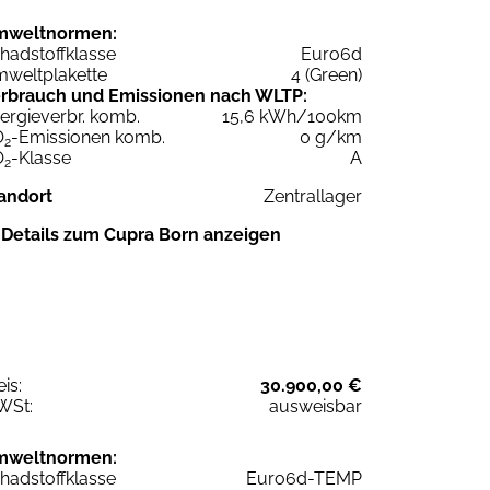
mweltnormen:
hadstoffklasse
Euro6d
weltplakette
4 (Green)
rbrauch und Emissionen nach WLTP:
ergieverbr. komb.
15,6 kWh/100km
O
-Emissionen komb.
0 g/km
2
O
-Klasse
A
2
andort
Zentrallager
Details zum Cupra Born anzeigen
eis:
30.900,00 €
WSt:
ausweisbar
mweltnormen:
hadstoffklasse
Euro6d-TEMP