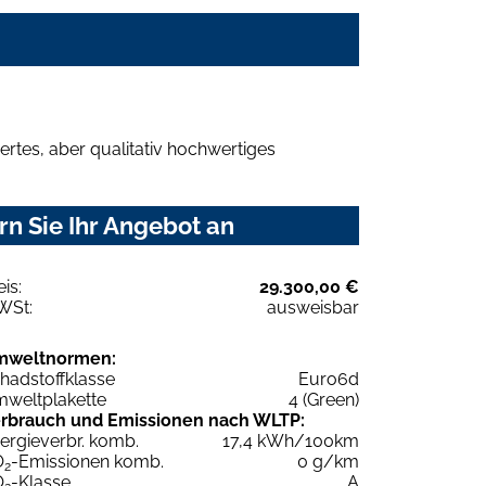
rtes, aber qualitativ hochwertiges
n Sie Ihr Angebot an
eis:
29.300,00 €
WSt:
ausweisbar
mweltnormen:
hadstoffklasse
Euro6d
weltplakette
4 (Green)
rbrauch und Emissionen nach WLTP:
ergieverbr. komb.
17,4 kWh/100km
O
-Emissionen komb.
0 g/km
2
O
-Klasse
A