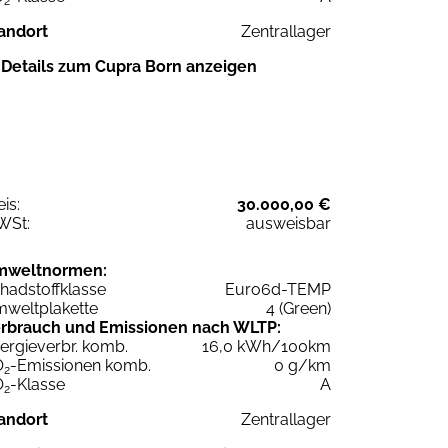
2
andort
Zentrallager
Details zum Cupra Born anzeigen
eis:
30.000,00 €
WSt:
ausweisbar
mweltnormen:
hadstoffklasse
Euro6d-TEMP
weltplakette
4 (Green)
rbrauch und Emissionen nach WLTP:
ergieverbr. komb.
16,0 kWh/100km
O
-Emissionen komb.
0 g/km
2
O
-Klasse
A
2
andort
Zentrallager