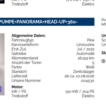
Treibstoff
Elektro
Pr
PUMPE+PANORAMA+HEAD-UP+360-
M
Allgemeine Daten:
U
Fahrzeugtyp
Pkw
Sc
Karosserieform
Limousine
Um
Erst-Zul.
Jul / 2022
St
Getriebe
Automatik
Kilometerstand
18.159 km
Anzahl der Türen
5
Farbe
Weiß
Standort
Zentrallager
Lieferzeit
ab ca. 10.08.2026
Unsere Nummer
004530
Motor:
kW / PS
150 kW / 204 PS
Treibstoff
Elektro