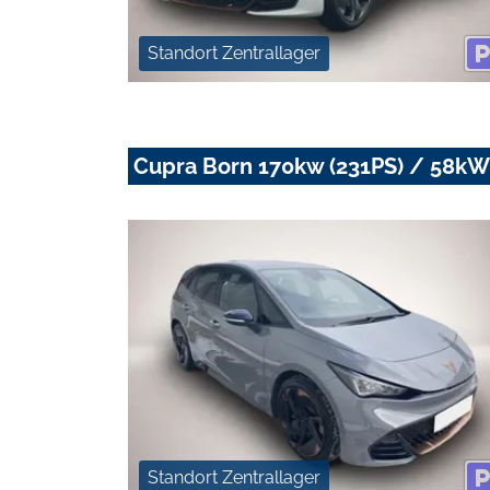
Standort Zentrallager
Cupra Born 170kw (231PS) / 58kW
Standort Zentrallager