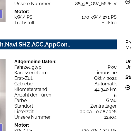
Unsere Nummer
88338_GW_MUE-V
Motor:
kW / PS
170 kW / 231 PS
Treibstoff
Elektro
Pr
h,Navi,SHZ,ACC,AppCon..
M
Allgemeine Daten:
U
Fahrzeugtyp
Pkw
Um
Karosserieform
Limousine
St
Erst-Zul.
Okt / 2022
Getriebe
Automatik
Kilometerstand
44.340 km
Anzahl der Türen
5
Farbe
Grau
Standort
Zentrallager
Lieferzeit
ab ca. 10.08.2026
Unsere Nummer
12404
Motor:
kW / PS
170 kW / 231 PS