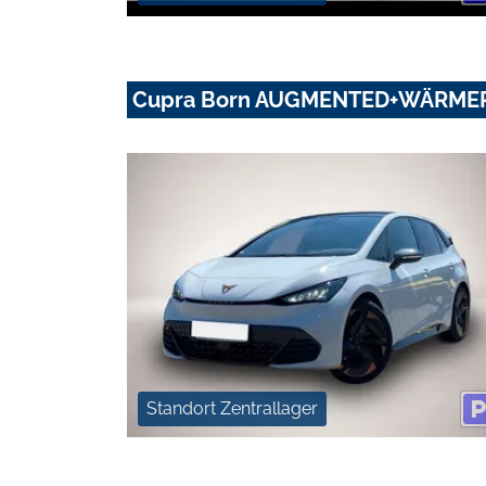
Cupra Born AUGMENTED+WÄRME
Standort Zentrallager