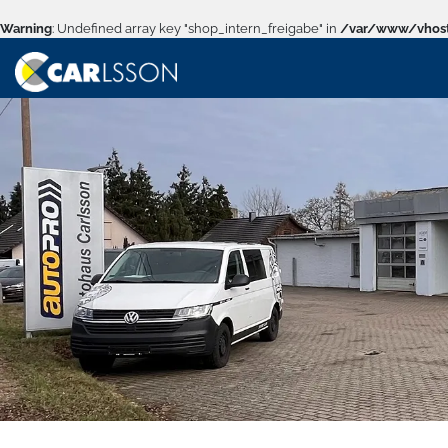
Warning
: Undefined array key "shop_intern_freigabe" in
/var/www/vhost