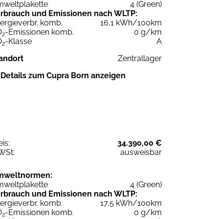
weltplakette
4 (Green)
rbrauch und Emissionen nach WLTP:
ergieverbr. komb.
16,1 kWh/100km
O
-Emissionen komb.
0 g/km
2
O
-Klasse
A
2
andort
Zentrallager
Details zum Cupra Born anzeigen
eis:
34.390,00 €
WSt:
ausweisbar
mweltnormen:
weltplakette
4 (Green)
rbrauch und Emissionen nach WLTP:
ergieverbr. komb.
17,5 kWh/100km
O
-Emissionen komb.
0 g/km
2