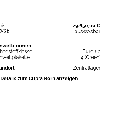
eis:
29.650,00 €
WSt:
ausweisbar
mweltnormen:
hadstoffklasse
Euro 6e
weltplakette
4 (Green)
andort
Zentrallager
Details zum Cupra Born anzeigen