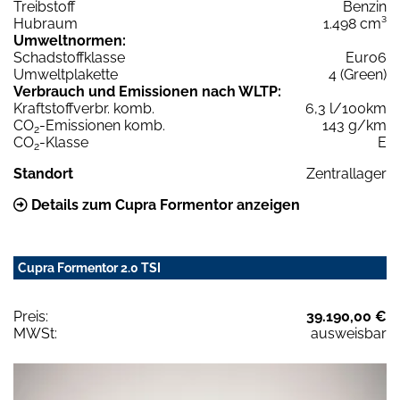
Treibstoff
Benzin
Hubraum
1.498 cm³
Umweltnormen:
Schadstoffklasse
Euro6
Umweltplakette
4 (Green)
Verbrauch und Emissionen nach WLTP:
Kraftstoffverbr. komb.
6,3 l/100km
CO
-Emissionen komb.
143 g/km
2
CO
-Klasse
E
2
Standort
Zentrallager
Details zum Cupra Formentor anzeigen
Cupra Formentor 2.0 TSI
Preis:
39.190,00 €
MWSt:
ausweisbar