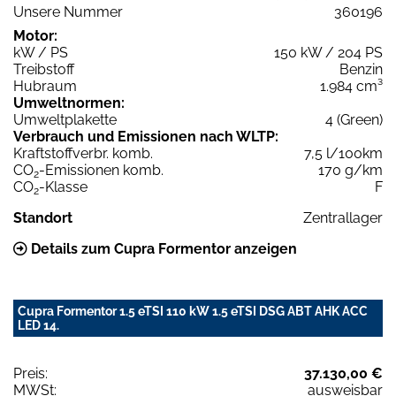
Unsere Nummer
360196
Motor:
kW / PS
150 kW / 204 PS
Treibstoff
Benzin
Hubraum
1.984 cm³
Umweltnormen:
Umweltplakette
4 (Green)
Verbrauch und Emissionen nach WLTP:
Kraftstoffverbr. komb.
7,5 l/100km
CO
-Emissionen komb.
170 g/km
2
CO
-Klasse
F
2
Standort
Zentrallager
Details zum Cupra Formentor anzeigen
Cupra Formentor 1.5 eTSI 110 kW 1.5 eTSI DSG ABT AHK ACC
LED 14.
Preis:
37.130,00 €
MWSt:
ausweisbar