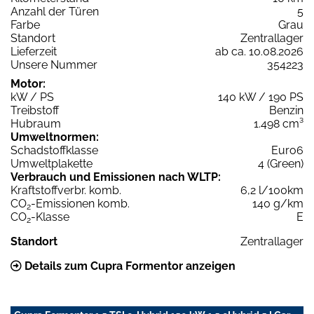
Anzahl der Türen
5
Farbe
Grau
Standort
Zentrallager
Lieferzeit
ab ca. 10.08.2026
Unsere Nummer
354223
Motor:
kW / PS
140 kW / 190 PS
Treibstoff
Benzin
Hubraum
1.498 cm³
Umweltnormen:
Schadstoffklasse
Euro6
Umweltplakette
4 (Green)
Verbrauch und Emissionen nach WLTP:
Kraftstoffverbr. komb.
6,2 l/100km
CO
-Emissionen komb.
140 g/km
2
CO
-Klasse
E
2
Standort
Zentrallager
Details zum Cupra Formentor anzeigen