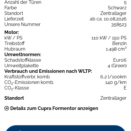
Anzahl der Türen
5
Farbe
Schwarz
Standort
Zentrallager
Lieferzeit
ab ca. 10.08.2026
Unsere Nummer
358523
Motor:
kW / PS
110 kW / 150 PS
Treibstoff
Benzin
Hubraum
1.498 cm³
Umweltnormen:
Schadstoffklasse
Euro6
Umweltplakette
4 (Green)
Verbrauch und Emissionen nach WLTP:
Kraftstoffverbr. komb.
6,2 l/100km
CO
-Emissionen komb.
140 g/km
2
CO
-Klasse
E
2
Standort
Zentrallager
Details zum Cupra Formentor anzeigen