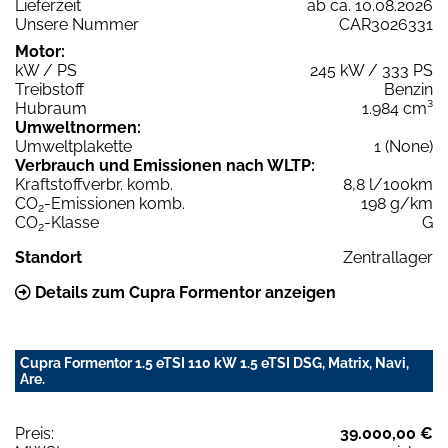
Lieferzeit
ab ca. 10.08.2026
Unsere Nummer
CAR3026331
Motor:
kW / PS
245 kW / 333 PS
Treibstoff
Benzin
Hubraum
1.984 cm³
Umweltnormen:
Umweltplakette
1 (None)
Verbrauch und Emissionen nach WLTP:
Kraftstoffverbr. komb.
8,8 l/100km
CO
-Emissionen komb.
198 g/km
2
CO
-Klasse
G
2
Standort
Zentrallager
Details zum Cupra Formentor anzeigen
Cupra Formentor 1.5 eTSI 110 kW 1.5 eTSI DSG, Matrix, Navi,
Are.
Preis:
39.000,00 €