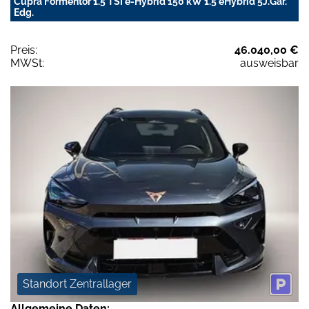
Cupra Formentor 1.5 TSI e-Hybrid 150 kW 1.5 eHybrid 5J.Gar.
Edg.
Preis:
46.040,00 €
MWSt:
ausweisbar
Standort Zentrallager
Allgemeine Daten: