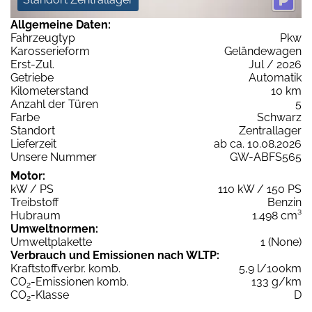
Allgemeine Daten:
Fahrzeugtyp
Pkw
Karosserieform
Geländewagen
Erst-Zul.
Jul / 2026
Getriebe
Automatik
Kilometerstand
10 km
Anzahl der Türen
5
Farbe
Schwarz
Standort
Zentrallager
Lieferzeit
ab ca. 10.08.2026
Unsere Nummer
GW-ABFS565
Motor:
kW / PS
110 kW / 150 PS
Treibstoff
Benzin
Hubraum
1.498 cm³
Umweltnormen:
Umweltplakette
1 (None)
Verbrauch und Emissionen nach WLTP:
Kraftstoffverbr. komb.
5,9 l/100km
CO
-Emissionen komb.
133 g/km
2
CO
-Klasse
D
2