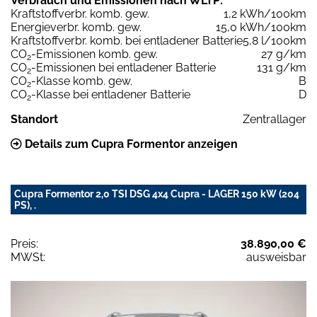
Verbrauch und Emissionen nach WLTP:
Kraftstoffverbr. komb. gew.
1,2 kWh/100km
Energieverbr. komb. gew.
15,0 kWh/100km
Kraftstoffverbr. komb. bei entladener Batterie
5,8 l/100km
CO
-Emissionen komb. gew.
27 g/km
2
CO
-Emissionen bei entladener Batterie
131 g/km
2
CO
-Klasse komb. gew.
B
2
CO
-Klasse bei entladener Batterie
D
2
Standort
Zentrallager
Details zum Cupra Formentor anzeigen
Cupra Formentor 2,0 TSI DSG 4x4 Cupra - LAGER 150 kW (204
PS), .
Preis:
38.890,00 €
MWSt:
ausweisbar