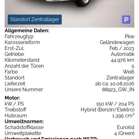
Standort Zentrallager
Allgemeine Daten:
Fahrzeugtyp
Pkw
Karosserieform
Geländewagen
Erst-Zul.
Feb / 2023
Getriebe
Automatik
Kilometerstand
44.976 km
Anzahl der Türen
5
Farbe
Weiß
Standort
Zentrallager
Lieferzeit
ab ca. 10.08.2026
Unsere Nummer
88923_GW_IN
Motor:
kW / PS
150 kW / 204 PS
Treibstoff
Hybrid (Benzin/Elektro)
Hubraum
1.395 cm³
Umweltnormen:
Schadstoffklasse
Euro6d
Umweltplakette
4 (Green)