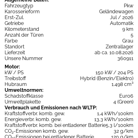
Fahrzeugtyp
Pkw
Karosserieform
Geländewagen
Erst-Zul.
Jul / 2026
Getriebe
Automatik
Kilometerstand
9 km
Anzahl der Türen
5
Farbe
Grau
Standort
Zentrallager
Lieferzeit
ab ca. 10.08.2026
Unsere Nummer
360911
Motor:
kW / PS
150 kW / 204 PS
Treibstoff
Hybrid (Benzin/Elektro)
Hubraum
1.498 cm³
Umweltnormen:
Schadstoffklasse
Euro6
Umweltplakette
4 (Green)
Verbrauch und Emissionen nach WLTP:
Kraftstoffverbr. komb. gew.
1,4 kWh/100km
Energieverbr. komb. gew.
13,3 kWh/100km
Kraftstoffverbr. komb. bei entladener Batterie
5,3 l/100km
CO
-Emissionen komb. gew.
32 g/km
2
CO
-Emissionen bei entladener Batterie
120 g/km