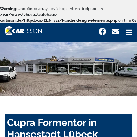
Warning
: Undefined array key "shop_intern_freigabe" in
/var/www/vhosts/autohaus-
carlsson.de/httpdocs/ELN_711/kundendesign-elemente.php
on line
67
Cupra Formentor in
Hansestadt Lübeck