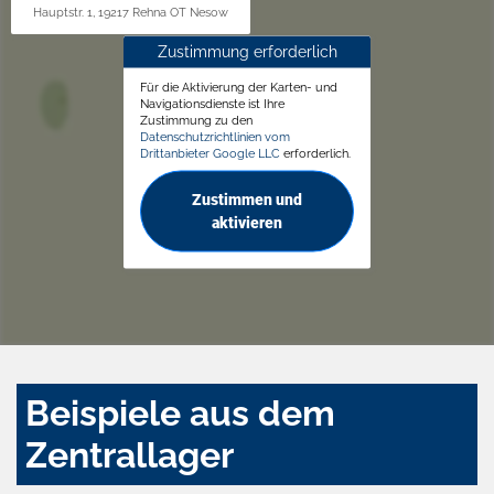
Hauptstr. 1, 19217 Rehna OT Nesow
Zustimmung erforderlich
Für die Aktivierung der Karten- und
Navigationsdienste ist Ihre
Zustimmung zu den
Datenschutzrichtlinien vom
Drittanbieter Google LLC
erforderlich.
Zustimmen und
aktivieren
Beispiele aus dem
Zentrallager