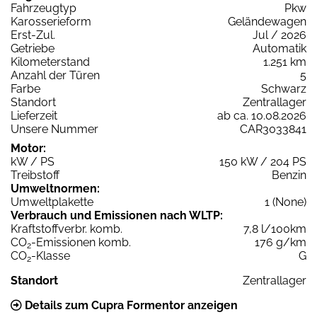
Fahrzeugtyp
Pkw
Karosserieform
Geländewagen
Erst-Zul.
Jul / 2026
Getriebe
Automatik
Kilometerstand
1.251 km
Anzahl der Türen
5
Farbe
Schwarz
Standort
Zentrallager
Lieferzeit
ab ca. 10.08.2026
Unsere Nummer
CAR3033841
Motor:
kW / PS
150 kW / 204 PS
Treibstoff
Benzin
Umweltnormen:
Umweltplakette
1 (None)
Verbrauch und Emissionen nach WLTP:
Kraftstoffverbr. komb.
7,8 l/100km
CO
-Emissionen komb.
176 g/km
2
CO
-Klasse
G
2
Standort
Zentrallager
Details zum Cupra Formentor anzeigen