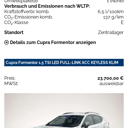
Umweltplakette
1 (None)
Verbrauch und Emissionen nach WLTP:
Kraftstoffverbr. komb.
6,5 l/100km
CO
-Emissionen komb.
137 g/km
2
CO
-Klasse
E
2
Standort
Zentrallager
Details zum Cupra Formentor anzeigen
Cupra Formentor 1.5 TSI LED FULL-LINK ACC KEYLESS KLIM
Preis:
23.700,00 €
MWSt:
ausweisbar