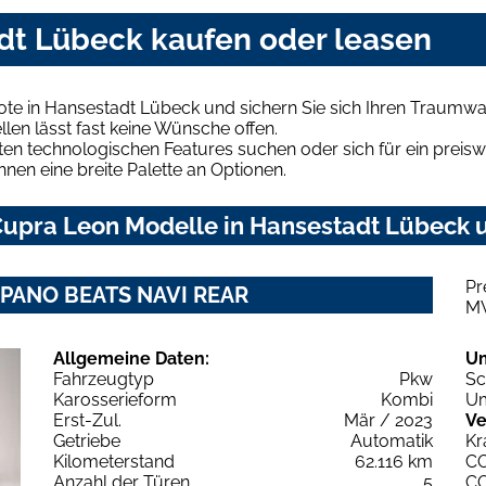
dt Lübeck kaufen oder leasen
te in Hansestadt Lübeck und sichern Sie sich Ihren Traumw
len lässt fast keine Wünsche offen.
en technologischen Features suchen oder sich für ein preiswe
hnen eine breite Palette an Optionen.
upra Leon Modelle in Hansestadt Lübeck u
Pr
Z PANO BEATS NAVI REAR
M
Allgemeine Daten:
U
Fahrzeugtyp
Pkw
Sc
Karosserieform
Kombi
Um
Erst-Zul.
Mär / 2023
Ve
Getriebe
Automatik
Kr
Kilometerstand
62.116 km
C
Anzahl der Türen
5
C