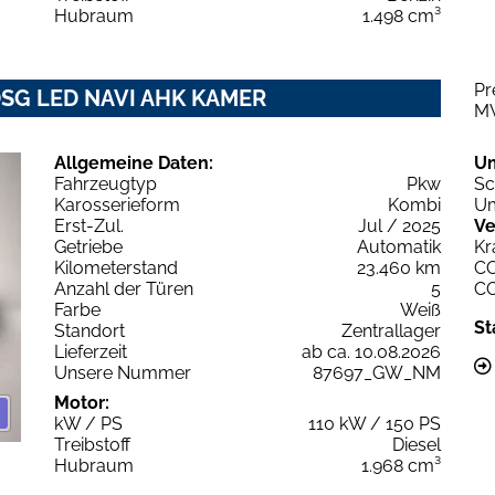
Hubraum
1.498 cm³
Pr
 DSG LED NAVI AHK KAMER
M
Allgemeine Daten:
U
Fahrzeugtyp
Pkw
Sc
Karosserieform
Kombi
Um
Erst-Zul.
Jul / 2025
Ve
Getriebe
Automatik
Kr
Kilometerstand
23.460 km
C
Anzahl der Türen
5
C
Farbe
Weiß
St
Standort
Zentrallager
Lieferzeit
ab ca. 10.08.2026
Unsere Nummer
87697_GW_NM
Motor:
kW / PS
110 kW / 150 PS
Treibstoff
Diesel
Hubraum
1.968 cm³