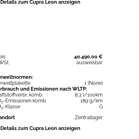
Details zum Cupra Leon anzeigen
eis:
40.490,00 €
WSt:
ausweisbar
mweltnormen:
weltplakette
1 (None)
rbrauch und Emissionen nach WLTP:
aftstoffverbr. komb.
8,3 l/100km
O
-Emissionen komb.
189 g/km
2
O
-Klasse
G
2
andort
Zentrallager
Details zum Cupra Leon anzeigen