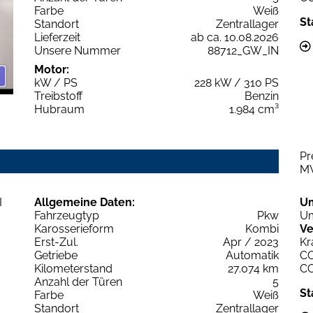
Farbe
Weiß
St
Standort
Zentrallager
Lieferzeit
ab ca. 10.08.2026
Unsere Nummer
88712_GW_IN
Motor:
kW / PS
228 kW / 310 PS
Treibstoff
Benzin
Hubraum
1.984 cm³
Pr
M
Allgemeine Daten:
U
Fahrzeugtyp
Pkw
Um
Karosserieform
Kombi
Ve
Erst-Zul.
Apr / 2023
Kr
Getriebe
Automatik
C
Kilometerstand
27.074 km
C
Anzahl der Türen
5
St
Farbe
Weiß
Standort
Zentrallager