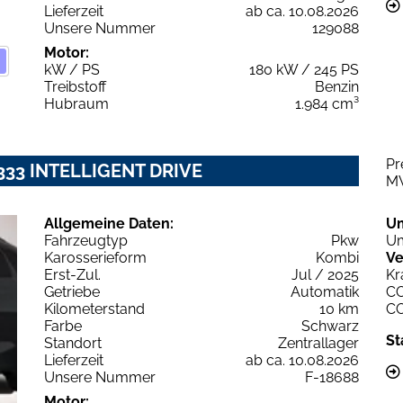
Lieferzeit
ab ca. 10.08.2026
Unsere Nummer
129088
Motor:
kW / PS
180 kW / 245 PS
Treibstoff
Benzin
Hubraum
1.984 cm³
Pr
 333 INTELLIGENT DRIVE
M
Allgemeine Daten:
U
Fahrzeugtyp
Pkw
Um
Karosserieform
Kombi
Ve
Erst-Zul.
Jul / 2025
Kr
Getriebe
Automatik
C
Kilometerstand
10 km
C
Farbe
Schwarz
St
Standort
Zentrallager
Lieferzeit
ab ca. 10.08.2026
Unsere Nummer
F-18688
Motor: