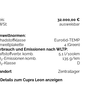
eis:
32.000,00 €
WSt:
ausweisbar
mweltnormen:
hadstoffklasse
Euro6d-TEMP
weltplakette
4 (Green)
rbrauch und Emissionen nach WLTP:
aftstoffverbr. komb.
5,1 l/100km
O
-Emissionen komb.
135 g/km
2
O
-Klasse
D
2
andort
Zentrallager
Details zum Cupra Leon anzeigen