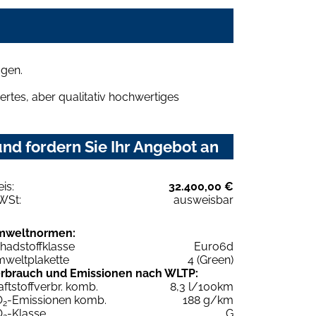
agen.
rtes, aber qualitativ hochwertiges
nd fordern Sie Ihr Angebot an
eis:
32.400,00 €
WSt:
ausweisbar
mweltnormen:
hadstoffklasse
Euro6d
weltplakette
4 (Green)
rbrauch und Emissionen nach WLTP:
aftstoffverbr. komb.
8,3 l/100km
O
-Emissionen komb.
188 g/km
2
O
-Klasse
G