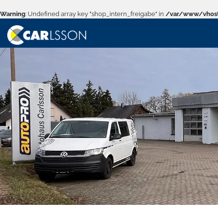
Warning
: Undefined array key "shop_intern_freigabe" in
/var/www/vhost