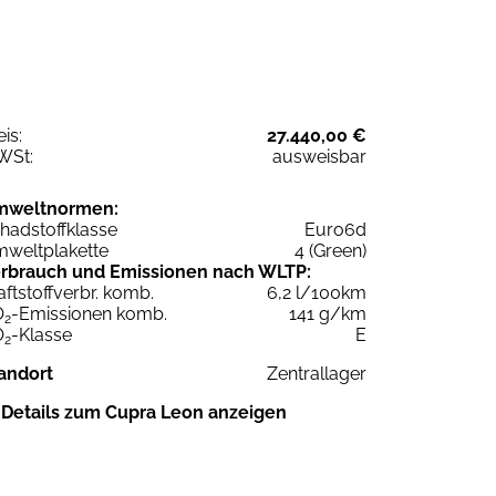
eis:
27.440,00 €
WSt:
ausweisbar
mweltnormen:
hadstoffklasse
Euro6d
weltplakette
4 (Green)
rbrauch und Emissionen nach WLTP:
aftstoffverbr. komb.
6,2 l/100km
O
-Emissionen komb.
141 g/km
2
O
-Klasse
E
2
andort
Zentrallager
Details zum Cupra Leon anzeigen