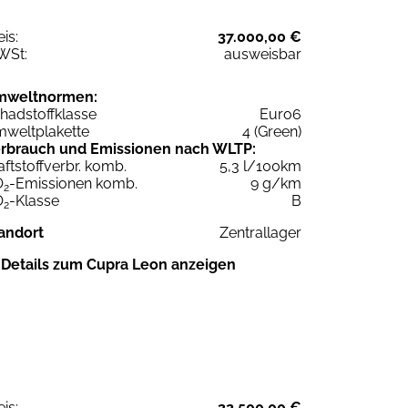
eis:
37.000,00 €
WSt:
ausweisbar
mweltnormen:
hadstoffklasse
Euro6
weltplakette
4 (Green)
rbrauch und Emissionen nach WLTP:
aftstoffverbr. komb.
5,3 l/100km
O
-Emissionen komb.
9 g/km
2
O
-Klasse
B
2
andort
Zentrallager
Details zum Cupra Leon anzeigen
eis:
32.500,00 €