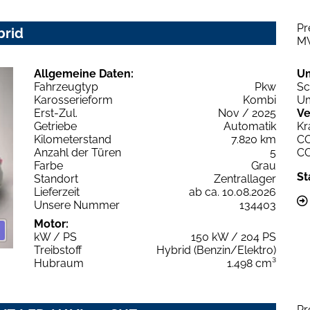
Pr
brid
M
Allgemeine Daten:
U
Fahrzeugtyp
Pkw
Sc
Karosserieform
Kombi
Um
Erst-Zul.
Nov / 2025
Ve
Getriebe
Automatik
Kr
Kilometerstand
7.820 km
C
Anzahl der Türen
5
C
Farbe
Grau
St
Standort
Zentrallager
Lieferzeit
ab ca. 10.08.2026
Unsere Nummer
134403
Motor:
kW / PS
150 kW / 204 PS
Treibstoff
Hybrid (Benzin/Elektro)
Hubraum
1.498 cm³
Pr