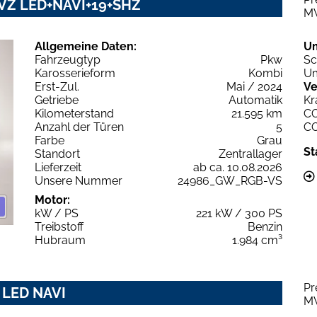
e VZ LED+NAVI+19+SHZ
M
Allgemeine Daten:
U
Fahrzeugtyp
Pkw
Sc
Karosserieform
Kombi
Um
Erst-Zul.
Mai / 2024
Ve
Getriebe
Automatik
Kr
Kilometerstand
21.595 km
C
Anzahl der Türen
5
C
Farbe
Grau
St
Standort
Zentrallager
Lieferzeit
ab ca. 10.08.2026
Unsere Nummer
24986_GW_RGB-VS
Motor:
kW / PS
221 kW / 300 PS
Treibstoff
Benzin
Hubraum
1.984 cm³
Pr
9 LED NAVI
M