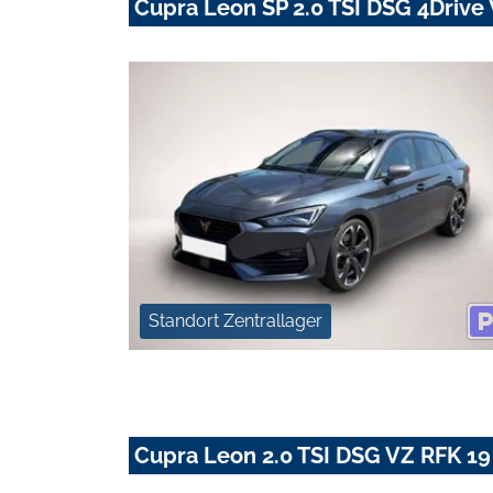
Cupra Leon SP 2.0 TSI DSG 4Driv
Standort Zentrallager
Cupra Leon 2.0 TSI DSG VZ RFK 1