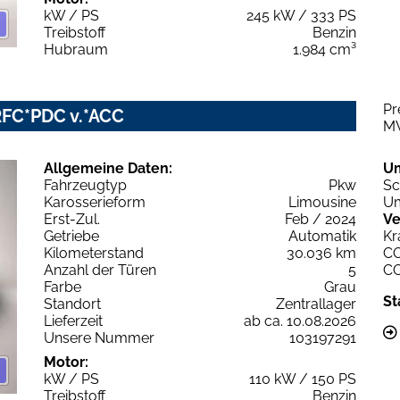
kW / PS
245 kW / 333 PS
Treibstoff
Benzin
Hubraum
1.984 cm³
Pr
RFC*PDC v.*ACC
M
Allgemeine Daten:
U
Fahrzeugtyp
Pkw
Sc
Karosserieform
Limousine
Um
Erst-Zul.
Feb / 2024
Ve
Getriebe
Automatik
Kr
Kilometerstand
30.036 km
C
Anzahl der Türen
5
C
Farbe
Grau
St
Standort
Zentrallager
Lieferzeit
ab ca. 10.08.2026
Unsere Nummer
103197291
Motor:
kW / PS
110 kW / 150 PS
Treibstoff
Benzin