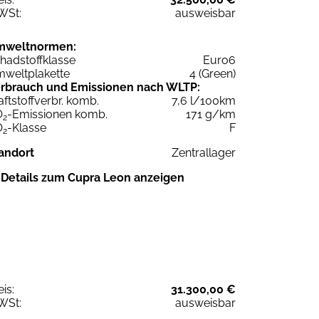
WSt:
ausweisbar
mweltnormen:
hadstoffklasse
Euro6
weltplakette
4 (Green)
rbrauch und Emissionen nach WLTP:
aftstoffverbr. komb.
7,6 l/100km
O
-Emissionen komb.
171 g/km
2
O
-Klasse
F
2
andort
Zentrallager
Details zum Cupra Leon anzeigen
eis:
31.300,00 €
WSt:
ausweisbar