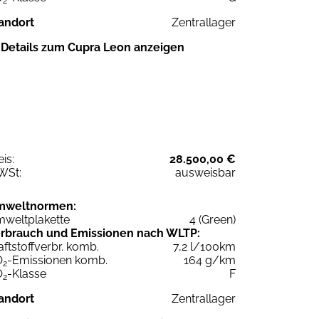
2
andort
Zentrallager
Details zum Cupra Leon anzeigen
eis:
28.500,00 €
WSt:
ausweisbar
mweltnormen:
weltplakette
4 (Green)
rbrauch und Emissionen nach WLTP:
aftstoffverbr. komb.
7,2 l/100km
O
-Emissionen komb.
164 g/km
2
O
-Klasse
F
2
andort
Zentrallager