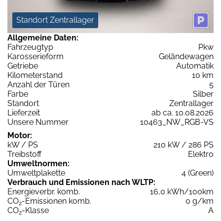
Standort Zentrallager
Allgemeine Daten:
Fahrzeugtyp
Pkw
Karosserieform
Geländewagen
Getriebe
Automatik
Kilometerstand
10 km
Anzahl der Türen
5
Farbe
Silber
Standort
Zentrallager
Lieferzeit
ab ca. 10.08.2026
Unsere Nummer
10463_NW_RGB-VS
Motor:
kW / PS
210 kW / 286 PS
Treibstoff
Elektro
Umweltnormen:
Umweltplakette
4 (Green)
Verbrauch und Emissionen nach WLTP:
Energieverbr. komb.
16,0 kWh/100km
CO
-Emissionen komb.
0 g/km
2
CO
-Klasse
A
2