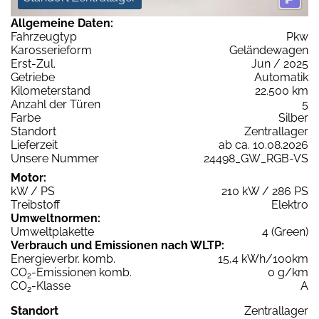
Allgemeine Daten:
Fahrzeugtyp
Pkw
Karosserieform
Geländewagen
Erst-Zul.
Jun / 2025
Getriebe
Automatik
Kilometerstand
22.500 km
Anzahl der Türen
5
Farbe
Silber
Standort
Zentrallager
Lieferzeit
ab ca. 10.08.2026
Unsere Nummer
24498_GW_RGB-VS
Motor:
kW / PS
210 kW / 286 PS
Treibstoff
Elektro
Umweltnormen:
Umweltplakette
4 (Green)
Verbrauch und Emissionen nach WLTP:
Energieverbr. komb.
15,4 kWh/100km
CO
-Emissionen komb.
0 g/km
2
CO
-Klasse
A
2
Standort
Zentrallager