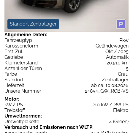
Standort Zentrallager
Allgemeine Daten:
Fahrzeugtyp
Pkw
Karosserieform
Geländewagen
Erst-Zul.
Okt / 2025
Getriebe
Automatik
Kilometerstand
20.510 km
Anzahl der Türen
5
Farbe
Grau
Standort
Zentrallager
Lieferzeit
ab ca. 10.08.2026
Unsere Nummer
24854_GW_RGB-VS
Motor:
kW / PS
210 kW / 286 PS
Treibstoff
Elektro
Umweltnormen:
Umweltplakette
4 (Green)
Verbrauch und Emissionen nach WLTP:
Energieverbr. komb.
15,1 kWh/100km