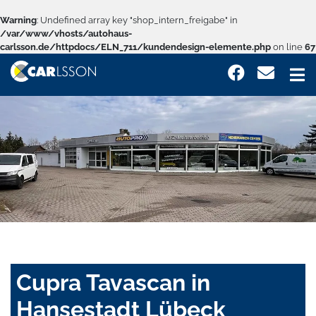
Warning
: Undefined array key "shop_intern_freigabe" in
/var/www/vhosts/autohaus-
carlsson.de/httpdocs/ELN_711/kundendesign-elemente.php
on line
67
Cupra Tavascan in
Hansestadt Lübeck