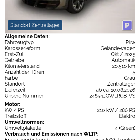
Standort Zentrallager
Allgemeine Daten:
Fahrzeugtyp
Pkw
Karosserieform
Geländewagen
Erst-Zul.
Okt / 2025
Getriebe
Automatik
Kilometerstand
20.510 km
Anzahl der Türen
5
Farbe
Grau
Standort
Zentrallager
Lieferzeit
ab ca. 10.08.2026
Unsere Nummer
24854_GW_RGB-VS
Motor:
kW / PS
210 kW / 286 PS
Treibstoff
Elektro
Umweltnormen:
Umweltplakette
4 (Green)
Verbrauch und Emissionen nach WLTP:
Energieverbr. komb.
15,1 kWh/100km