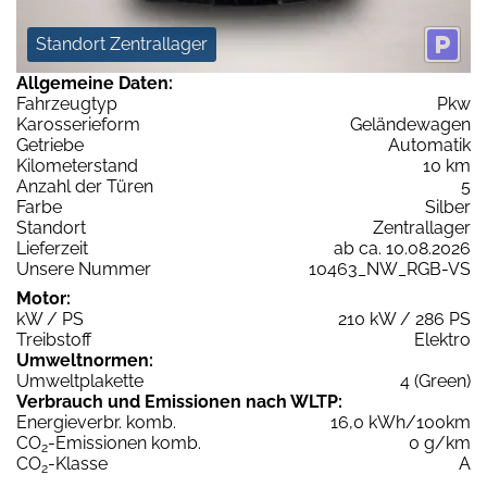
Standort Zentrallager
Allgemeine Daten:
Fahrzeugtyp
Pkw
Karosserieform
Geländewagen
Getriebe
Automatik
Kilometerstand
10 km
Anzahl der Türen
5
Farbe
Silber
Standort
Zentrallager
Lieferzeit
ab ca. 10.08.2026
Unsere Nummer
10463_NW_RGB-VS
Motor:
kW / PS
210 kW / 286 PS
Treibstoff
Elektro
Umweltnormen:
Umweltplakette
4 (Green)
Verbrauch und Emissionen nach WLTP:
Energieverbr. komb.
16,0 kWh/100km
CO
-Emissionen komb.
0 g/km
2
CO
-Klasse
A
2