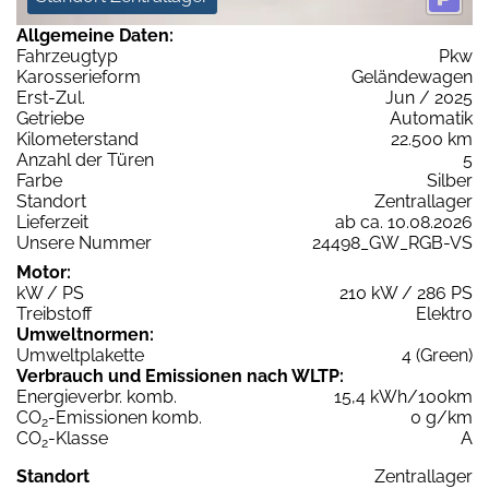
Allgemeine Daten:
Fahrzeugtyp
Pkw
Karosserieform
Geländewagen
Erst-Zul.
Jun / 2025
Getriebe
Automatik
Kilometerstand
22.500 km
Anzahl der Türen
5
Farbe
Silber
Standort
Zentrallager
Lieferzeit
ab ca. 10.08.2026
Unsere Nummer
24498_GW_RGB-VS
Motor:
kW / PS
210 kW / 286 PS
Treibstoff
Elektro
Umweltnormen:
Umweltplakette
4 (Green)
Verbrauch und Emissionen nach WLTP:
Energieverbr. komb.
15,4 kWh/100km
CO
-Emissionen komb.
0 g/km
2
CO
-Klasse
A
2
Standort
Zentrallager