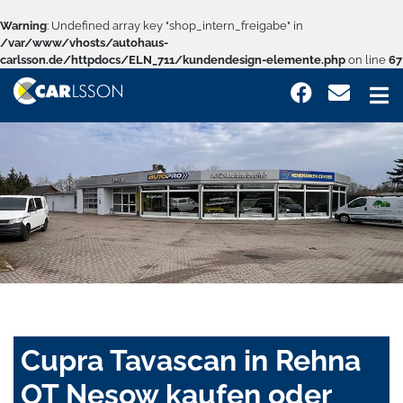
Warning
: Undefined array key "shop_intern_freigabe" in
/var/www/vhosts/autohaus-
carlsson.de/httpdocs/ELN_711/kundendesign-elemente.php
on line
67
Cupra Tavascan in Rehna
OT Nesow kaufen oder