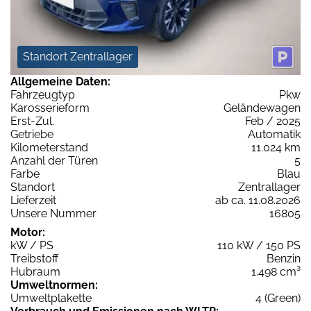
Standort Zentrallager
Allgemeine Daten:
Fahrzeugtyp
Pkw
Karosserieform
Geländewagen
Erst-Zul.
Feb / 2025
Getriebe
Automatik
Kilometerstand
11.024 km
Anzahl der Türen
5
Farbe
Blau
Standort
Zentrallager
Lieferzeit
ab ca. 11.08.2026
Unsere Nummer
16805
Motor:
kW / PS
110 kW / 150 PS
Treibstoff
Benzin
Hubraum
1.498 cm³
Umweltnormen:
Umweltplakette
4 (Green)