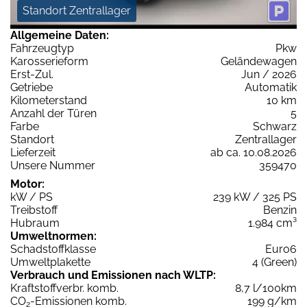
Standort Zentrallager
Allgemeine Daten:
Fahrzeugtyp
Pkw
Karosserieform
Geländewagen
Erst-Zul.
Jun / 2026
Getriebe
Automatik
Kilometerstand
10 km
Anzahl der Türen
5
Farbe
Schwarz
Standort
Zentrallager
Lieferzeit
ab ca. 10.08.2026
Unsere Nummer
359470
Motor:
kW / PS
239 kW / 325 PS
Treibstoff
Benzin
Hubraum
1.984 cm³
Umweltnormen:
Schadstoffklasse
Euro6
Umweltplakette
4 (Green)
Verbrauch und Emissionen nach WLTP:
Kraftstoffverbr. komb.
8,7 l/100km
CO
-Emissionen komb.
199 g/km
2