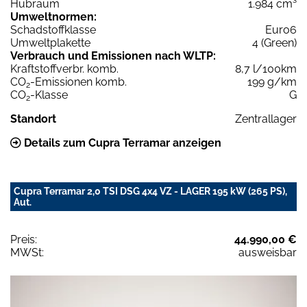
Hubraum
1.984 cm³
Umweltnormen:
Schadstoffklasse
Euro6
Umweltplakette
4 (Green)
Verbrauch und Emissionen nach WLTP:
Kraftstoffverbr. komb.
8,7 l/100km
CO
-Emissionen komb.
199 g/km
2
CO
-Klasse
G
2
Standort
Zentrallager
Details zum Cupra Terramar anzeigen
Cupra Terramar 2,0 TSI DSG 4x4 VZ - LAGER 195 kW (265 PS),
Aut.
Preis:
44.990,00 €
MWSt:
ausweisbar