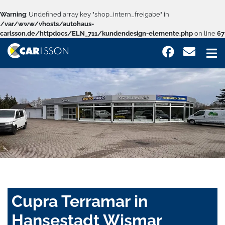
Warning
: Undefined array key "shop_intern_freigabe" in
/var/www/vhosts/autohaus-
carlsson.de/httpdocs/ELN_711/kundendesign-elemente.php
on line
67
Cupra Terramar in
Hansestadt Wismar