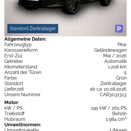
Standort Zentrallager
Allgemeine Daten:
Fahrzeugtyp
Pkw
Karosserieform
Geländewagen
Erst-Zul.
Mai / 2026
Getriebe
Automatik
Kilometerstand
1.208 km
Anzahl der Türen
5
Farbe
Grün
Standort
Zentrallager
Lieferzeit
ab ca. 10.08.2026
Unsere Nummer
CAR3031313
Motor:
kW / PS
195 kW / 265 PS
Treibstoff
Benzin
Hubraum
1.984 cm³
Umweltnormen:
Umweltplakette
1 (None)