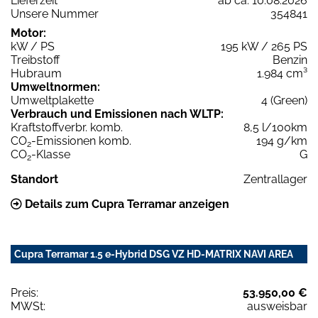
Lieferzeit
ab ca. 10.08.2026
Unsere Nummer
354841
Motor:
kW / PS
195 kW / 265 PS
Treibstoff
Benzin
Hubraum
1.984 cm³
Umweltnormen:
Umweltplakette
4 (Green)
Verbrauch und Emissionen nach WLTP:
Kraftstoffverbr. komb.
8,5 l/100km
CO
-Emissionen komb.
194 g/km
2
CO
-Klasse
G
2
Standort
Zentrallager
Details zum Cupra Terramar anzeigen
Cupra Terramar 1.5 e-Hybrid DSG VZ HD-MATRIX NAVI AREA
Preis:
53.950,00 €
MWSt:
ausweisbar