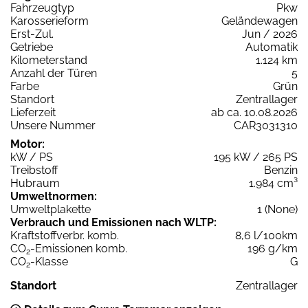
Fahrzeugtyp
Pkw
Karosserieform
Geländewagen
Erst-Zul.
Jun / 2026
Getriebe
Automatik
Kilometerstand
1.124 km
Anzahl der Türen
5
Farbe
Grün
Standort
Zentrallager
Lieferzeit
ab ca. 10.08.2026
Unsere Nummer
CAR3031310
Motor:
kW / PS
195 kW / 265 PS
Treibstoff
Benzin
Hubraum
1.984 cm³
Umweltnormen:
Umweltplakette
1 (None)
Verbrauch und Emissionen nach WLTP:
Kraftstoffverbr. komb.
8,6 l/100km
CO
-Emissionen komb.
196 g/km
2
CO
-Klasse
G
2
Standort
Zentrallager