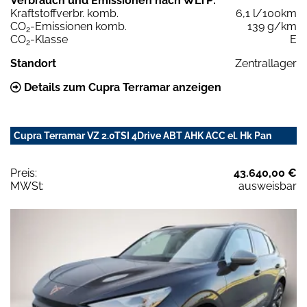
Verbrauch und Emissionen nach WLTP:
Kraftstoffverbr. komb.
6,1 l/100km
CO
-Emissionen komb.
139 g/km
2
CO
-Klasse
E
2
Standort
Zentrallager
Details zum Cupra Terramar anzeigen
Cupra Terramar VZ 2.0TSI 4Drive ABT AHK ACC el. Hk Pan
Preis:
43.640,00 €
MWSt:
ausweisbar