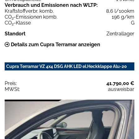
Verbrauch und Emissionen nach WLTP:
Kraftstoffverbr. komb.
8,6 l/100km
CO
-Emissionen komb.
196 g/km
2
CO
-Klasse
G
2
Standort
Zentrallager
Details zum Cupra Terramar anzeigen
Cupra Terramar VZ 4x4 DSG AHK LED el.Heckklappe Alu-20
Preis:
41.790,00 €
MWSt:
ausweisbar