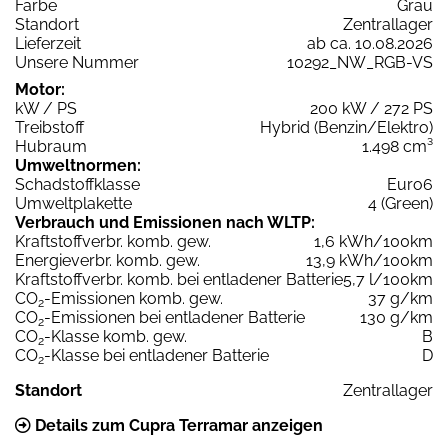
Farbe
Grau
Standort
Zentrallager
Lieferzeit
ab ca. 10.08.2026
Unsere Nummer
10292_NW_RGB-VS
Motor:
kW / PS
200 kW / 272 PS
Treibstoff
Hybrid (Benzin/Elektro)
Hubraum
1.498 cm³
Umweltnormen:
Schadstoffklasse
Euro6
Umweltplakette
4 (Green)
Verbrauch und Emissionen nach WLTP:
Kraftstoffverbr. komb. gew.
1,6 kWh/100km
Energieverbr. komb. gew.
13,9 kWh/100km
Kraftstoffverbr. komb. bei entladener Batterie
5,7 l/100km
CO
-Emissionen komb. gew.
37 g/km
2
CO
-Emissionen bei entladener Batterie
130 g/km
2
CO
-Klasse komb. gew.
B
2
CO
-Klasse bei entladener Batterie
D
2
Standort
Zentrallager
Details zum Cupra Terramar anzeigen