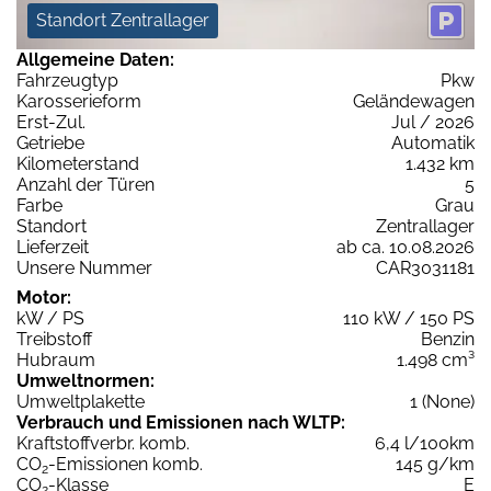
Standort Zentrallager
Allgemeine Daten:
Fahrzeugtyp
Pkw
Karosserieform
Geländewagen
Erst-Zul.
Jul / 2026
Getriebe
Automatik
Kilometerstand
1.432 km
Anzahl der Türen
5
Farbe
Grau
Standort
Zentrallager
Lieferzeit
ab ca. 10.08.2026
Unsere Nummer
CAR3031181
Motor:
kW / PS
110 kW / 150 PS
Treibstoff
Benzin
Hubraum
1.498 cm³
Umweltnormen:
Umweltplakette
1 (None)
Verbrauch und Emissionen nach WLTP:
Kraftstoffverbr. komb.
6,4 l/100km
CO
-Emissionen komb.
145 g/km
2
CO
-Klasse
E
2