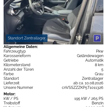
Standort Zentrallager
Allgemeine Daten:
Fahrzeugtyp
Pkw
Karosserieform
Geländewagen
Getriebe
Automatik
Kilometerstand
8 km
Anzahl der Türen
5
Farbe
Grau
Standort
Zentrallager
Lieferzeit
ab ca. 10.08.2026
Unsere Nummer
cnVSSZZZKP5T1011326
Motor:
kW / PS
195 kW / 265 PS
Treibstoff
Benzin