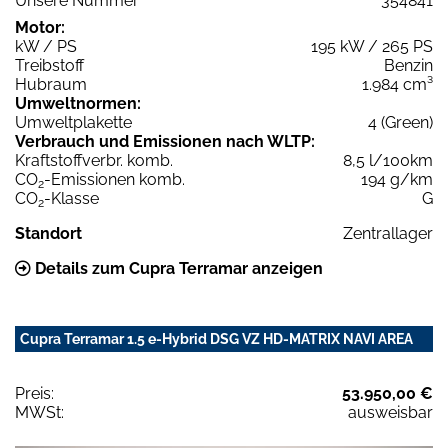
Unsere Nummer
354841
Motor:
kW / PS
195 kW / 265 PS
Treibstoff
Benzin
Hubraum
1.984 cm³
Umweltnormen:
Umweltplakette
4 (Green)
Verbrauch und Emissionen nach WLTP:
Kraftstoffverbr. komb.
8,5 l/100km
CO
-Emissionen komb.
194 g/km
2
CO
-Klasse
G
2
Standort
Zentrallager
Details zum Cupra Terramar anzeigen
Cupra Terramar 1.5 e-Hybrid DSG VZ HD-MATRIX NAVI AREA
Preis:
53.950,00 €
MWSt:
ausweisbar