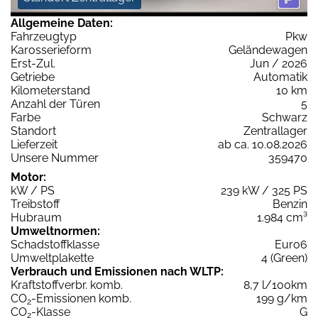
Allgemeine Daten:
Fahrzeugtyp
Pkw
Karosserieform
Geländewagen
Erst-Zul.
Jun / 2026
Getriebe
Automatik
Kilometerstand
10 km
Anzahl der Türen
5
Farbe
Schwarz
Standort
Zentrallager
Lieferzeit
ab ca. 10.08.2026
Unsere Nummer
359470
Motor:
kW / PS
239 kW / 325 PS
Treibstoff
Benzin
Hubraum
1.984 cm³
Umweltnormen:
Schadstoffklasse
Euro6
Umweltplakette
4 (Green)
Verbrauch und Emissionen nach WLTP:
Kraftstoffverbr. komb.
8,7 l/100km
CO
-Emissionen komb.
199 g/km
2
CO
-Klasse
G
2