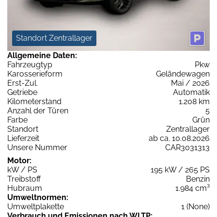
Standort Zentrallager
Allgemeine Daten:
Fahrzeugtyp
Pkw
Karosserieform
Geländewagen
Erst-Zul.
Mai / 2026
Getriebe
Automatik
Kilometerstand
1.208 km
Anzahl der Türen
5
Farbe
Grün
Standort
Zentrallager
Lieferzeit
ab ca. 10.08.2026
Unsere Nummer
CAR3031313
Motor:
kW / PS
195 kW / 265 PS
Treibstoff
Benzin
Hubraum
1.984 cm³
Umweltnormen:
Umweltplakette
1 (None)
Verbrauch und Emissionen nach WLTP: