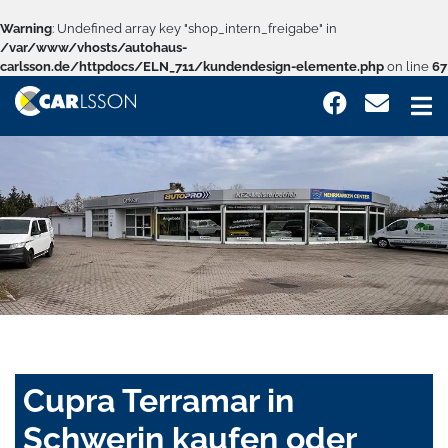
Warning
: Undefined array key "shop_intern_freigabe" in
/var/www/vhosts/autohaus-
carlsson.de/httpdocs/ELN_711/kundendesign-elemente.php
on line
67
Cupra Terramar in
Schwerin kaufen oder