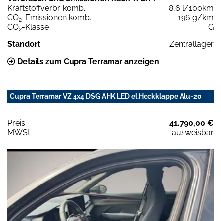
Kraftstoffverbr. komb.
8,6 l/100km
CO
-Emissionen komb.
196 g/km
2
CO
-Klasse
G
2
Standort
Zentrallager
Details zum Cupra Terramar anzeigen
Cupra Terramar VZ 4x4 DSG AHK LED el.Heckklappe Alu-20
Preis:
41.790,00 €
MWSt:
ausweisbar