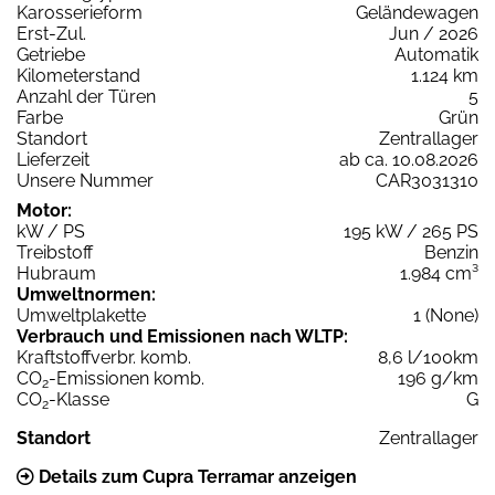
Karosserieform
Geländewagen
Erst-Zul.
Jun / 2026
Getriebe
Automatik
Kilometerstand
1.124 km
Anzahl der Türen
5
Farbe
Grün
Standort
Zentrallager
Lieferzeit
ab ca. 10.08.2026
Unsere Nummer
CAR3031310
Motor:
kW / PS
195 kW / 265 PS
Treibstoff
Benzin
Hubraum
1.984 cm³
Umweltnormen:
Umweltplakette
1 (None)
Verbrauch und Emissionen nach WLTP:
Kraftstoffverbr. komb.
8,6 l/100km
CO
-Emissionen komb.
196 g/km
2
CO
-Klasse
G
2
Standort
Zentrallager
Details zum Cupra Terramar anzeigen