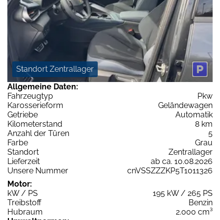
Standort Zentrallager
Allgemeine Daten:
Fahrzeugtyp
Pkw
Karosserieform
Geländewagen
Getriebe
Automatik
Kilometerstand
8 km
Anzahl der Türen
5
Farbe
Grau
Standort
Zentrallager
Lieferzeit
ab ca. 10.08.2026
Unsere Nummer
cnVSSZZZKP5T1011326
Motor:
kW / PS
195 kW / 265 PS
Treibstoff
Benzin
Hubraum
2.000 cm³