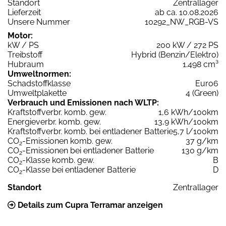
Standort
Zentrallager
Lieferzeit
ab ca. 10.08.2026
Unsere Nummer
10292_NW_RGB-VS
Motor:
kW / PS
200 kW / 272 PS
Treibstoff
Hybrid (Benzin/Elektro)
Hubraum
1.498 cm³
Umweltnormen:
Schadstoffklasse
Euro6
Umweltplakette
4 (Green)
Verbrauch und Emissionen nach WLTP:
Kraftstoffverbr. komb. gew.
1,6 kWh/100km
Energieverbr. komb. gew.
13,9 kWh/100km
Kraftstoffverbr. komb. bei entladener Batterie
5,7 l/100km
CO
-Emissionen komb. gew.
37 g/km
2
CO
-Emissionen bei entladener Batterie
130 g/km
2
CO
-Klasse komb. gew.
B
2
CO
-Klasse bei entladener Batterie
D
2
Standort
Zentrallager
Details zum Cupra Terramar anzeigen