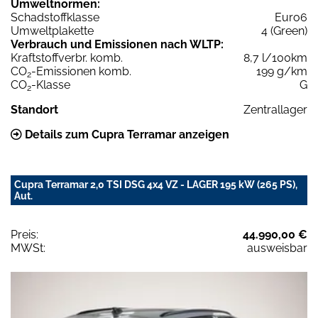
Umweltnormen:
Schadstoffklasse
Euro6
Umweltplakette
4 (Green)
Verbrauch und Emissionen nach WLTP:
Kraftstoffverbr. komb.
8,7 l/100km
CO
-Emissionen komb.
199 g/km
2
CO
-Klasse
G
2
Standort
Zentrallager
Details zum Cupra Terramar anzeigen
Cupra Terramar 2,0 TSI DSG 4x4 VZ - LAGER 195 kW (265 PS),
Aut.
Preis:
44.990,00 €
MWSt:
ausweisbar