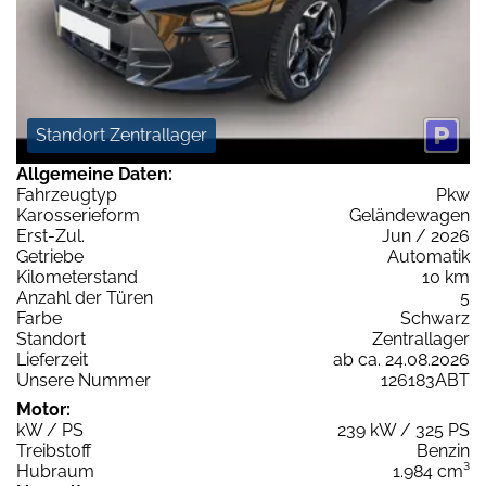
Standort Zentrallager
Allgemeine Daten:
Fahrzeugtyp
Pkw
Karosserieform
Geländewagen
Erst-Zul.
Jun / 2026
Getriebe
Automatik
Kilometerstand
10 km
Anzahl der Türen
5
Farbe
Schwarz
Standort
Zentrallager
Lieferzeit
ab ca. 24.08.2026
Unsere Nummer
126183ABT
Motor:
kW / PS
239 kW / 325 PS
Treibstoff
Benzin
Hubraum
1.984 cm³