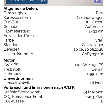
Allgemeine Daten:
Fahrzeugtyp
Pkw
Karosserieform
Geländewagen
Erst-Zul.
Jul / 2026
Getriebe
Automatik
Kilometerstand
1.432 km
Anzahl der Türen
5
Farbe
Grau
Standort
Zentrallager
Lieferzeit
ab ca. 10.08.2026
Unsere Nummer
CAR3031181
Motor:
kW / PS
110 kW / 150 PS
Treibstoff
Benzin
Hubraum
1.498 cm³
Umweltnormen:
Umweltplakette
1 (None)
Verbrauch und Emissionen nach WLTP:
Kraftstoffverbr. komb.
6,4 l/100km
CO
-Emissionen komb.
145 g/km
2
CO
-Klasse
E
2