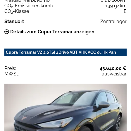
Kraftstoffverbr. komb.
6,1 l/100km
CO
-Emissionen komb.
139 g/km
2
CO
-Klasse
E
2
Standort
Zentrallager
Details zum Cupra Terramar anzeigen
Cupra Terramar VZ 2.0TSI 4Drive ABT AHK ACC el. Hk Pan
Preis:
43.640,00 €
MWSt:
ausweisbar