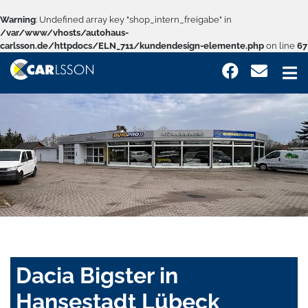
Warning
: Undefined array key "shop_intern_freigabe" in
/var/www/vhosts/autohaus-
carlsson.de/httpdocs/ELN_711/kundendesign-elemente.php
on line
67
Dacia Bigster in
Hansestadt Lübeck