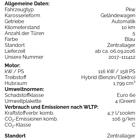
Allgemeine Daten:
Fahrzeugtyp
Pkw
Karosserieform
Geländewagen
Getriebe
Automatik
Kilometerstand
10 km
Anzahl der Türen
5
Farbe
Blau
Standort
Zentrallager
Lieferzeit
ab ca. 06.09.2026
Unsere Nummer
2017-111412
Motor:
kW / PS
116 kW / 158 PS
Treibstoff
Hybrid (Benzin/Elektro)
Hubraum
1.799 cm³
Umweltnormen:
Schadstoffklasse
Euro 6e
Umweltplakette
4 (Green)
Verbrauch und Emissionen nach WLTP:
Kraftstoffverbr. komb.
4,7 l/100km
CO
-Emissionen komb.
106 g/km
2
CO
-Klasse
C
2
Standort
Zentrallager