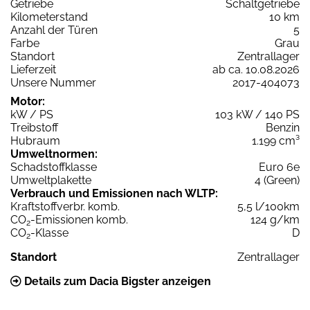
Getriebe
Schaltgetriebe
Kilometerstand
10 km
Anzahl der Türen
5
Farbe
Grau
Standort
Zentrallager
Lieferzeit
ab ca. 10.08.2026
Unsere Nummer
2017-404073
Motor:
kW / PS
103 kW / 140 PS
Treibstoff
Benzin
Hubraum
1.199 cm³
Umweltnormen:
Schadstoffklasse
Euro 6e
Umweltplakette
4 (Green)
Verbrauch und Emissionen nach WLTP:
Kraftstoffverbr. komb.
5,5 l/100km
CO
-Emissionen komb.
124 g/km
2
CO
-Klasse
D
2
Standort
Zentrallager
Details zum Dacia Bigster anzeigen