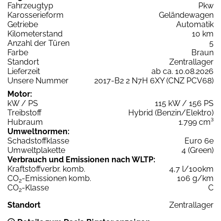
Fahrzeugtyp
Pkw
Karosserieform
Geländewagen
Getriebe
Automatik
Kilometerstand
10 km
Anzahl der Türen
5
Farbe
Braun
Standort
Zentrallager
Lieferzeit
ab ca. 10.08.2026
Unsere Nummer
2017-B2 2 N7H 6XY (CNZ PCV68)
Motor:
kW / PS
115 kW / 156 PS
Treibstoff
Hybrid (Benzin/Elektro)
Hubraum
1.799 cm³
Umweltnormen:
Schadstoffklasse
Euro 6e
Umweltplakette
4 (Green)
Verbrauch und Emissionen nach WLTP:
Kraftstoffverbr. komb.
4,7 l/100km
CO
-Emissionen komb.
106 g/km
2
CO
-Klasse
C
2
Standort
Zentrallager