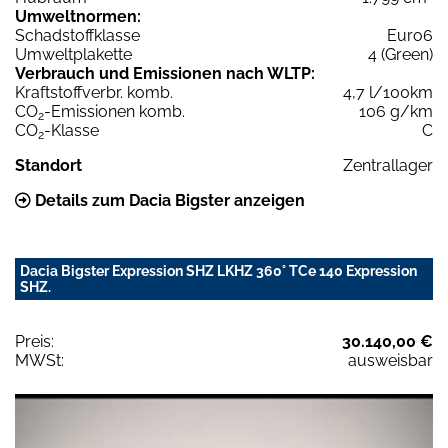
Umweltnormen:
Schadstoffklasse
Euro6
Umweltplakette
4 (Green)
Verbrauch und Emissionen nach WLTP:
Kraftstoffverbr. komb.
4,7 l/100km
CO
-Emissionen komb.
106 g/km
2
CO
-Klasse
C
2
Standort
Zentrallager
Details zum Dacia Bigster anzeigen
Dacia Bigster Expression SHZ LKHZ 360° TCe 140 Expression
SHZ.
Preis:
30.140,00 €
MWSt:
ausweisbar