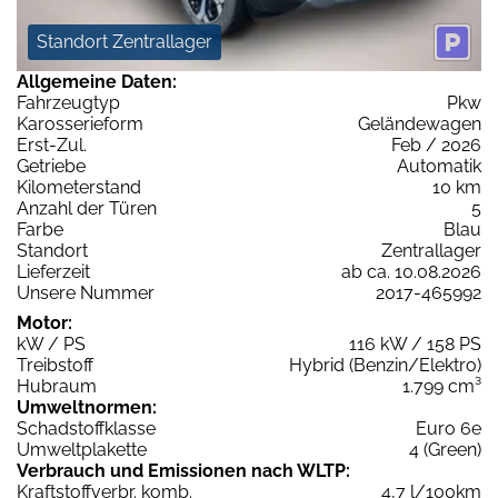
Standort Zentrallager
Allgemeine Daten:
Fahrzeugtyp
Pkw
Karosserieform
Geländewagen
Erst-Zul.
Feb / 2026
Getriebe
Automatik
Kilometerstand
10 km
Anzahl der Türen
5
Farbe
Blau
Standort
Zentrallager
Lieferzeit
ab ca. 10.08.2026
Unsere Nummer
2017-465992
Motor:
kW / PS
116 kW / 158 PS
Treibstoff
Hybrid (Benzin/Elektro)
Hubraum
1.799 cm³
Umweltnormen:
Schadstoffklasse
Euro 6e
Umweltplakette
4 (Green)
Verbrauch und Emissionen nach WLTP:
Kraftstoffverbr. komb.
4,7 l/100km