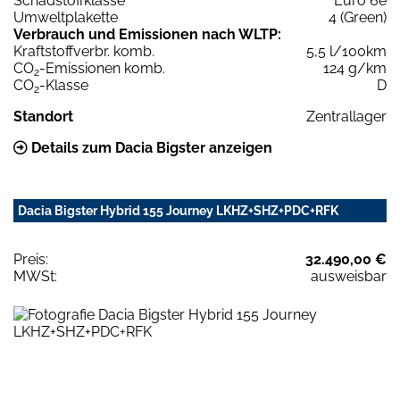
Schadstoffklasse
Euro 6e
Umweltplakette
4 (Green)
Verbrauch und Emissionen nach WLTP:
Kraftstoffverbr. komb.
5,5 l/100km
CO
-Emissionen komb.
124 g/km
2
CO
-Klasse
D
2
Standort
Zentrallager
Details zum Dacia Bigster anzeigen
Dacia Bigster Hybrid 155 Journey LKHZ+SHZ+PDC+RFK
Preis:
32.490,00 €
MWSt:
ausweisbar