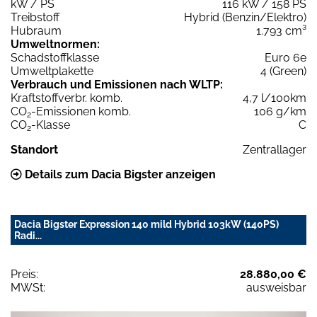
kW / PS
116 kW / 158 PS
Treibstoff
Hybrid (Benzin/Elektro)
Hubraum
1.793 cm³
Umweltnormen:
Schadstoffklasse
Euro 6e
Umweltplakette
4 (Green)
Verbrauch und Emissionen nach WLTP:
Kraftstoffverbr. komb.
4,7 l/100km
CO
-Emissionen komb.
106 g/km
2
CO
-Klasse
C
2
Standort
Zentrallager
Details zum Dacia Bigster anzeigen
Dacia Bigster Expression 140 mild Hybrid 103kW (140PS)
Radi...
Preis:
28.880,00 €
MWSt:
ausweisbar