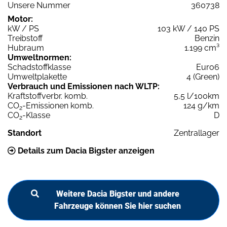
Unsere Nummer
360738
Motor:
kW / PS
103 kW / 140 PS
Treibstoff
Benzin
Hubraum
1.199 cm³
Umweltnormen:
Schadstoffklasse
Euro6
Umweltplakette
4 (Green)
Verbrauch und Emissionen nach WLTP:
Kraftstoffverbr. komb.
5,5 l/100km
CO
-Emissionen komb.
124 g/km
2
CO
-Klasse
D
2
Standort
Zentrallager
Details zum Dacia Bigster anzeigen
Weitere Dacia Bigster und andere
Fahrzeuge können Sie hier suchen