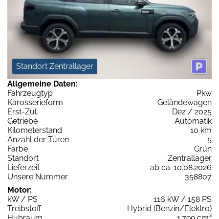
Standort Zentrallager
Allgemeine Daten:
Fahrzeugtyp
Pkw
Karosserieform
Geländewagen
Erst-Zul.
Dez / 2025
Getriebe
Automatik
Kilometerstand
10 km
Anzahl der Türen
5
Farbe
Grün
Standort
Zentrallager
Lieferzeit
ab ca. 10.08.2026
Unsere Nummer
358807
Motor:
kW / PS
116 kW / 158 PS
Treibstoff
Hybrid (Benzin/Elektro)
Hubraum
1.799 cm³