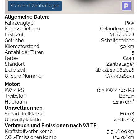
Standort Zentrallager
Allgemeine Daten:
Fahrzeugtyp
Pkw
Karosserieform
Geländewagen
Erst-Zul.
Mai / 2026
Getriebe
Schaltgetriebe
Kilometerstand
50 km
Anzahl der Türen
5
Farbe
Grau
Standort
Zentrallager
Lieferzeit
ab ca. 10.08.2026
Unsere Nummer
CAR3028134
Motor:
kW / PS
103 kW / 140 PS
Treibstoff
Benzin
Hubraum
1.199 cm³
Umweltnormen:
Schadstoffklasse
Euro6
Umweltplakette
4 (Green)
Verbrauch und Emissionen nach WLTP:
Kraftstoffverbr. komb.
5,5 l/100km
CO
-Emissionen komb.
124 g/km
2