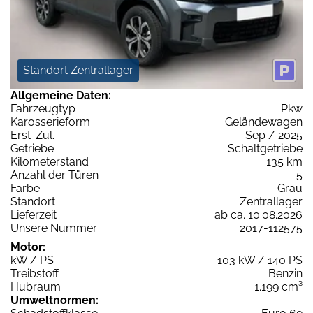
Standort Zentrallager
Allgemeine Daten:
Fahrzeugtyp
Pkw
Karosserieform
Geländewagen
Erst-Zul.
Sep / 2025
Getriebe
Schaltgetriebe
Kilometerstand
135 km
Anzahl der Türen
5
Farbe
Grau
Standort
Zentrallager
Lieferzeit
ab ca. 10.08.2026
Unsere Nummer
2017-112575
Motor:
kW / PS
103 kW / 140 PS
Treibstoff
Benzin
Hubraum
1.199 cm³
Umweltnormen: