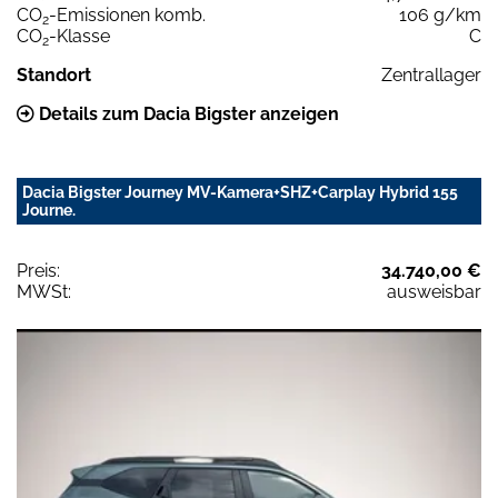
CO
-Emissionen komb.
106 g/km
2
CO
-Klasse
C
2
Standort
Zentrallager
Details zum Dacia Bigster anzeigen
Dacia Bigster Journey MV-Kamera+SHZ+Carplay Hybrid 155
Journe.
Preis:
34.740,00 €
MWSt:
ausweisbar