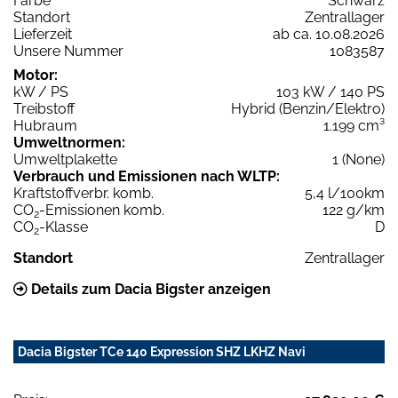
Farbe
Schwarz
Standort
Zentrallager
Lieferzeit
ab ca. 10.08.2026
Unsere Nummer
1083587
Motor:
kW / PS
103 kW / 140 PS
Treibstoff
Hybrid (Benzin/Elektro)
Hubraum
1.199 cm³
Umweltnormen:
Umweltplakette
1 (None)
Verbrauch und Emissionen nach WLTP:
Kraftstoffverbr. komb.
5,4 l/100km
CO
-Emissionen komb.
122 g/km
2
CO
-Klasse
D
2
Standort
Zentrallager
Details zum Dacia Bigster anzeigen
Dacia Bigster TCe 140 Expression SHZ LKHZ Navi