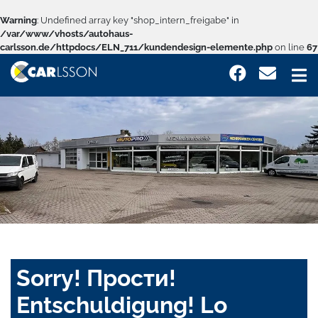
Warning
: Undefined array key "shop_intern_freigabe" in
/var/www/vhosts/autohaus-
carlsson.de/httpdocs/ELN_711/kundendesign-elemente.php
on line
67
Sorry! Прости!
Entschuldigung! Lo