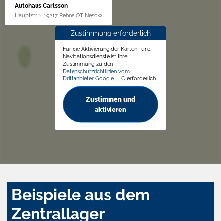
Autohaus Carlsson
Hauptstr. 1, 19217 Rehna OT Nesow
Zustimmung erforderlich
Für die Aktivierung der Karten- und
Navigationsdienste ist Ihre
Zustimmung zu den
Datenschutzrichtlinien vom
Drittanbieter Google LLC
erforderlich.
Zustimmen und
aktivieren
Beispiele aus dem
Zentrallager