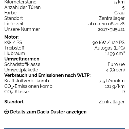
Kilometerstand
5 km
Anzahl der Türen
5
Farbe
Grau
Standort
Zentrallager
Lieferzeit
ab ca. 10.08.2026
Unsere Nummer
2017-985621
Motor:
kW / PS
90 kW / 122 PS
Treibstoff
Autogas (LPG)
Hubraum
1.199 cm³
Umweltnormen:
Schadstoffklasse
Euro 6e
Umweltplakette
4 (Green)
Verbrauch und Emissionen nach WLTP:
Kraftstoffverbr. komb.
7,5 l/100km
CO
-Emissionen komb.
121 g/km
2
CO
-Klasse
D
2
Standort
Zentrallager
Details zum Dacia Duster anzeigen