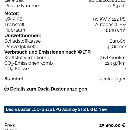
Lieferzeit
ab ca. 10.08.2026
Unsere Nummer
106371P
Motor:
kW / PS
90 kW / 122 PS
Treibstoff
Autogas (LPG)
Hubraum
1.199 cm³
Umweltnormen:
Schadstoffklasse
Euro6d
Umweltplakette
4 (Green)
Verbrauch und Emissionen nach WLTP:
Kraftstoffverbr. komb.
7,6 l/100km
CO
-Emissionen komb.
123 g/km
2
CO
-Klasse
D
2
Standort
Zentrallager
Details zum Dacia Duster anzeigen
Dacia Duster ECO-G 120 LPG Journey SHZ LKHZ Navi
Preis:
25.490,00 €