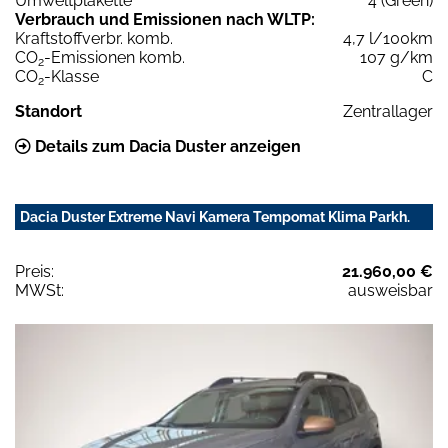
Umweltplakette
4 (Green)
Verbrauch und Emissionen nach WLTP:
Kraftstoffverbr. komb.
4,7 l/100km
CO
-Emissionen komb.
107 g/km
2
CO
-Klasse
C
2
Standort
Zentrallager
Details zum Dacia Duster anzeigen
Dacia Duster Extreme Navi Kamera Tempomat Klima Parkh.
Preis:
21.960,00 €
MWSt:
ausweisbar