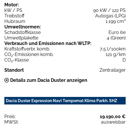
Motor:
kW / PS
90 kW / 122 PS
Treibstoff
Autogas (LPG)
Hubraum
1.199 cm³
Umweltnormen:
Schadstoffklasse
Euro 6e
Umweltplakette
4 (Green)
Verbrauch und Emissionen nach WLTP:
Kraftstoffverbr. komb.
7,5 l/100km
CO
-Emissionen komb.
121 g/km
2
CO
-Klasse
D
2
Standort
Zentrallager
Details zum Dacia Duster anzeigen
Dacia Duster Expression Navi Tempomat Klima Parkh. SHZ
Preis:
19.190,00 €
MWSt:
ausweisbar