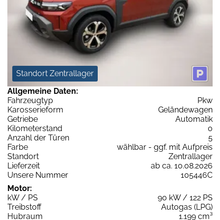
Standort Zentrallager
Allgemeine Daten:
Fahrzeugtyp
Pkw
Karosserieform
Geländewagen
Getriebe
Automatik
Kilometerstand
0
Anzahl der Türen
5
Farbe
wählbar - ggf. mit Aufpreis
Standort
Zentrallager
Lieferzeit
ab ca. 10.08.2026
Unsere Nummer
105446C
Motor:
kW / PS
90 kW / 122 PS
Treibstoff
Autogas (LPG)
Hubraum
1.199 cm³