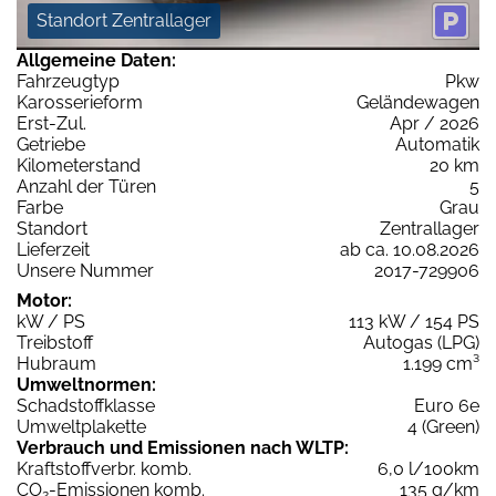
Standort Zentrallager
Allgemeine Daten:
Fahrzeugtyp
Pkw
Karosserieform
Geländewagen
Erst-Zul.
Apr / 2026
Getriebe
Automatik
Kilometerstand
20 km
Anzahl der Türen
5
Farbe
Grau
Standort
Zentrallager
Lieferzeit
ab ca. 10.08.2026
Unsere Nummer
2017-729906
Motor:
kW / PS
113 kW / 154 PS
Treibstoff
Autogas (LPG)
Hubraum
1.199 cm³
Umweltnormen:
Schadstoffklasse
Euro 6e
Umweltplakette
4 (Green)
Verbrauch und Emissionen nach WLTP:
Kraftstoffverbr. komb.
6,0 l/100km
CO
-Emissionen komb.
135 g/km
2