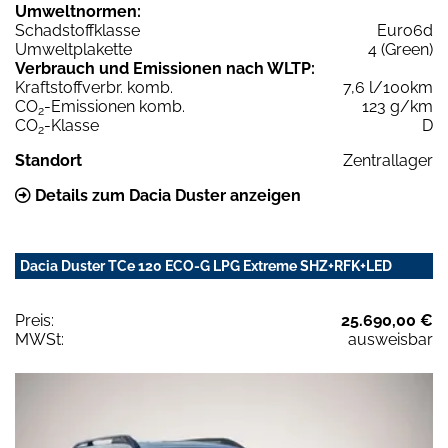
Umweltnormen:
Schadstoffklasse
Euro6d
Umweltplakette
4 (Green)
Verbrauch und Emissionen nach WLTP:
Kraftstoffverbr. komb.
7,6 l/100km
CO
-Emissionen komb.
123 g/km
2
CO
-Klasse
D
2
Standort
Zentrallager
Details zum Dacia Duster anzeigen
Dacia Duster TCe 120 ECO-G LPG Extreme SHZ+RFK+LED
Preis:
25.690,00 €
MWSt:
ausweisbar