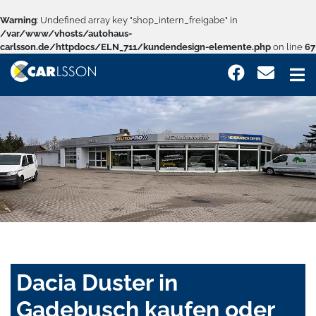
Warning
: Undefined array key "shop_intern_freigabe" in
/var/www/vhosts/autohaus-
carlsson.de/httpdocs/ELN_711/kundendesign-elemente.php
on line
67
Dacia Duster in
Gadebusch kaufen oder