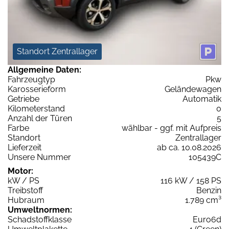
Standort Zentrallager
Allgemeine Daten:
Fahrzeugtyp
Pkw
Karosserieform
Geländewagen
Getriebe
Automatik
Kilometerstand
0
Anzahl der Türen
5
Farbe
wählbar - ggf. mit Aufpreis
Standort
Zentrallager
Lieferzeit
ab ca. 10.08.2026
Unsere Nummer
105439C
Motor:
kW / PS
116 kW / 158 PS
Treibstoff
Benzin
Hubraum
1.789 cm³
Umweltnormen:
Schadstoffklasse
Euro6d