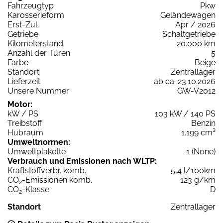
Fahrzeugtyp
Pkw
Karosserieform
Geländewagen
Erst-Zul.
Apr / 2026
Getriebe
Schaltgetriebe
Kilometerstand
20.000 km
Anzahl der Türen
5
Farbe
Beige
Standort
Zentrallager
Lieferzeit
ab ca. 23.10.2026
Unsere Nummer
GW-V2012
Motor:
kW / PS
103 kW / 140 PS
Treibstoff
Benzin
Hubraum
1.199 cm³
Umweltnormen:
Umweltplakette
1 (None)
Verbrauch und Emissionen nach WLTP:
Kraftstoffverbr. komb.
5,4 l/100km
CO
-Emissionen komb.
123 g/km
2
CO
-Klasse
D
2
Standort
Zentrallager