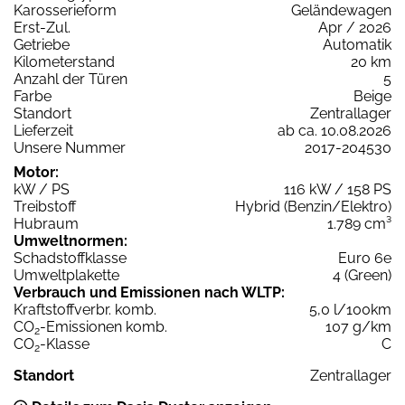
Karosserieform
Geländewagen
Erst-Zul.
Apr / 2026
Getriebe
Automatik
Kilometerstand
20 km
Anzahl der Türen
5
Farbe
Beige
Standort
Zentrallager
Lieferzeit
ab ca. 10.08.2026
Unsere Nummer
2017-204530
Motor:
kW / PS
116 kW / 158 PS
Treibstoff
Hybrid (Benzin/Elektro)
Hubraum
1.789 cm³
Umweltnormen:
Schadstoffklasse
Euro 6e
Umweltplakette
4 (Green)
Verbrauch und Emissionen nach WLTP:
Kraftstoffverbr. komb.
5,0 l/100km
CO
-Emissionen komb.
107 g/km
2
CO
-Klasse
C
2
Standort
Zentrallager