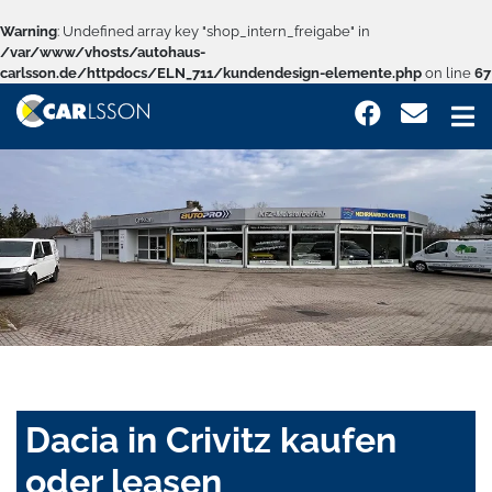
Warning
: Undefined array key "shop_intern_freigabe" in
/var/www/vhosts/autohaus-
carlsson.de/httpdocs/ELN_711/kundendesign-elemente.php
on line
67
Dacia in Crivitz kaufen
oder leasen