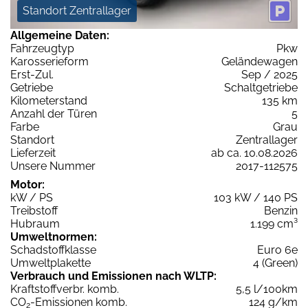
Standort Zentrallager
Allgemeine Daten:
Fahrzeugtyp
Pkw
Karosserieform
Geländewagen
Erst-Zul.
Sep / 2025
Getriebe
Schaltgetriebe
Kilometerstand
135 km
Anzahl der Türen
5
Farbe
Grau
Standort
Zentrallager
Lieferzeit
ab ca. 10.08.2026
Unsere Nummer
2017-112575
Motor:
kW / PS
103 kW / 140 PS
Treibstoff
Benzin
Hubraum
1.199 cm³
Umweltnormen:
Schadstoffklasse
Euro 6e
Umweltplakette
4 (Green)
Verbrauch und Emissionen nach WLTP:
Kraftstoffverbr. komb.
5,5 l/100km
CO
-Emissionen komb.
124 g/km
2