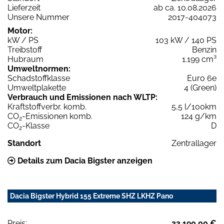
Lieferzeit
ab ca. 10.08.2026
Unsere Nummer
2017-404073
Motor:
kW / PS
103 kW / 140 PS
Treibstoff
Benzin
Hubraum
1.199 cm³
Umweltnormen:
Schadstoffklasse
Euro 6e
Umweltplakette
4 (Green)
Verbrauch und Emissionen nach WLTP:
Kraftstoffverbr. komb.
5,5 l/100km
CO
-Emissionen komb.
124 g/km
2
CO
-Klasse
D
2
Standort
Zentrallager
Details zum Dacia Bigster anzeigen
Dacia Bigster Hybrid 155 Extreme SHZ LKHZ Pano
Preis:
33.190,00 €