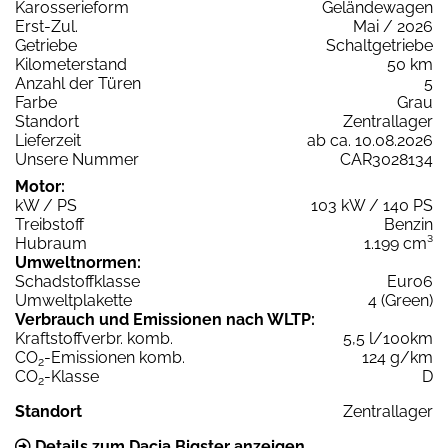
Karosserieform
Geländewagen
Erst-Zul.
Mai / 2026
Getriebe
Schaltgetriebe
Kilometerstand
50 km
Anzahl der Türen
5
Farbe
Grau
Standort
Zentrallager
Lieferzeit
ab ca. 10.08.2026
Unsere Nummer
CAR3028134
Motor:
kW / PS
103 kW / 140 PS
Treibstoff
Benzin
Hubraum
1.199 cm³
Umweltnormen:
Schadstoffklasse
Euro6
Umweltplakette
4 (Green)
Verbrauch und Emissionen nach WLTP:
Kraftstoffverbr. komb.
5,5 l/100km
CO
-Emissionen komb.
124 g/km
2
CO
-Klasse
D
2
Standort
Zentrallager
Details zum Dacia Bigster anzeigen