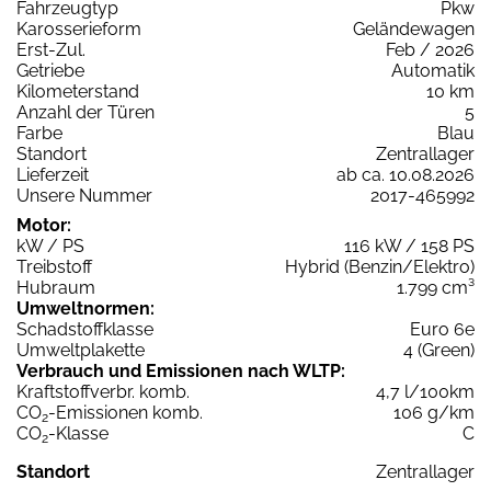
Fahrzeugtyp
Pkw
Karosserieform
Geländewagen
Erst-Zul.
Feb / 2026
Getriebe
Automatik
Kilometerstand
10 km
Anzahl der Türen
5
Farbe
Blau
Standort
Zentrallager
Lieferzeit
ab ca. 10.08.2026
Unsere Nummer
2017-465992
Motor:
kW / PS
116 kW / 158 PS
Treibstoff
Hybrid (Benzin/Elektro)
Hubraum
1.799 cm³
Umweltnormen:
Schadstoffklasse
Euro 6e
Umweltplakette
4 (Green)
Verbrauch und Emissionen nach WLTP:
Kraftstoffverbr. komb.
4,7 l/100km
CO
-Emissionen komb.
106 g/km
2
CO
-Klasse
C
2
Standort
Zentrallager