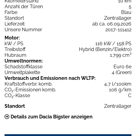
Kilometerstand
10 km
Anzahl der Türen
5
Farbe
Blau
Standort
Zentrallager
Lieferzeit
ab ca. 06.09.2026
Unsere Nummer
2017-111412
Motor:
kW / PS
116 kW / 158 PS
Treibstoff
Hybrid (Benzin/Elektro)
Hubraum
1.799 cm³
Umweltnormen:
Schadstoffklasse
Euro 6e
Umweltplakette
4 (Green)
Verbrauch und Emissionen nach WLTP:
Kraftstoffverbr. komb.
4,7 l/100km
CO
-Emissionen komb.
106 g/km
2
CO
-Klasse
C
2
Standort
Zentrallager
Details zum Dacia Bigster anzeigen