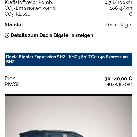
Kraftstoffverbr. komb.
4,7 l/100km
CO
-Emissionen komb.
106 g/km
2
CO
-Klasse
C
2
Standort
Zentrallager
Details zum Dacia Bigster anzeigen
Dacia Bigster Expression SHZ LKHZ 360° TCe 140 Expression
SHZ.
Preis:
30.140,00 €
MWSt:
ausweisbar