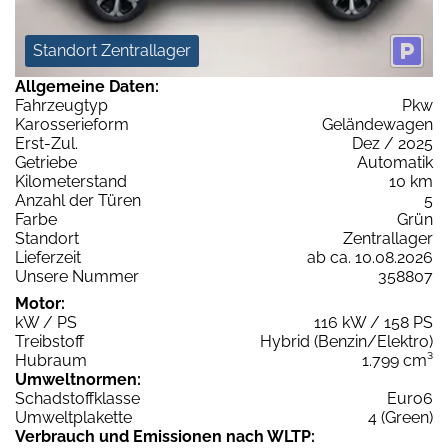
Standort Zentrallager
Allgemeine Daten:
Fahrzeugtyp
Pkw
Karosserieform
Geländewagen
Erst-Zul.
Dez / 2025
Getriebe
Automatik
Kilometerstand
10 km
Anzahl der Türen
5
Farbe
Grün
Standort
Zentrallager
Lieferzeit
ab ca. 10.08.2026
Unsere Nummer
358807
Motor:
kW / PS
116 kW / 158 PS
Treibstoff
Hybrid (Benzin/Elektro)
Hubraum
1.799 cm³
Umweltnormen:
Schadstoffklasse
Euro6
Umweltplakette
4 (Green)
Verbrauch und Emissionen nach WLTP: