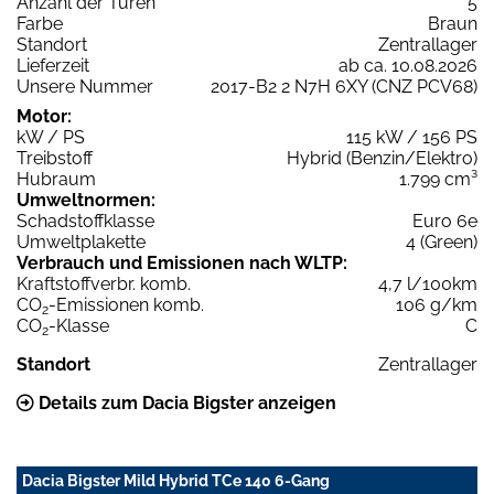
Anzahl der Türen
5
Farbe
Braun
Standort
Zentrallager
Lieferzeit
ab ca. 10.08.2026
Unsere Nummer
2017-B2 2 N7H 6XY (CNZ PCV68)
Motor:
kW / PS
115 kW / 156 PS
Treibstoff
Hybrid (Benzin/Elektro)
Hubraum
1.799 cm³
Umweltnormen:
Schadstoffklasse
Euro 6e
Umweltplakette
4 (Green)
Verbrauch und Emissionen nach WLTP:
Kraftstoffverbr. komb.
4,7 l/100km
CO
-Emissionen komb.
106 g/km
2
CO
-Klasse
C
2
Standort
Zentrallager
Details zum Dacia Bigster anzeigen
Dacia Bigster Mild Hybrid TCe 140 6-Gang