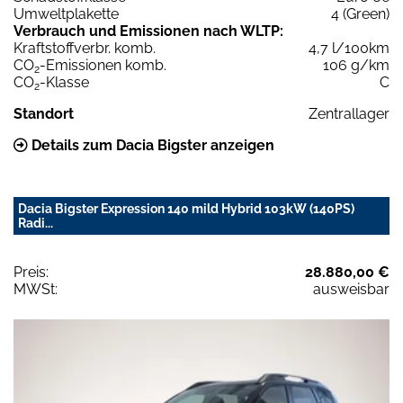
Umweltplakette
4 (Green)
Verbrauch und Emissionen nach WLTP:
Kraftstoffverbr. komb.
4,7 l/100km
CO
-Emissionen komb.
106 g/km
2
CO
-Klasse
C
2
Standort
Zentrallager
Details zum Dacia Bigster anzeigen
Dacia Bigster Expression 140 mild Hybrid 103kW (140PS)
Radi...
Preis:
28.880,00 €
MWSt:
ausweisbar