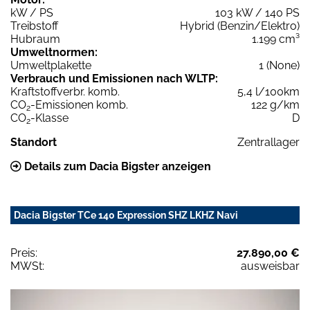
kW / PS
103 kW / 140 PS
Treibstoff
Hybrid (Benzin/Elektro)
Hubraum
1.199 cm³
Umweltnormen:
Umweltplakette
1 (None)
Verbrauch und Emissionen nach WLTP:
Kraftstoffverbr. komb.
5,4 l/100km
CO
-Emissionen komb.
122 g/km
2
CO
-Klasse
D
2
Standort
Zentrallager
Details zum Dacia Bigster anzeigen
Dacia Bigster TCe 140 Expression SHZ LKHZ Navi
Preis:
27.890,00 €
MWSt:
ausweisbar