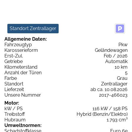
Standort Zentrallager
Allgemeine Daten:
Fahrzeugtyp
Pkw
Karosserieform
Geländewagen
Erst-Zul.
Feb / 2026
Getriebe
Automatik
Kilometerstand
10 km
Anzahl der Türen
5
Farbe
Grau
Standort
Zentrallager
Lieferzeit
ab ca. 10.08.2026
Unsere Nummer
2017-466023
Motor:
kW / PS
116 kW / 158 PS
Treibstoff
Hybrid (Benzin/Elektro)
Hubraum
1.793 cm³
Umweltnormen:
Schadstoffklasse
Euro 6e