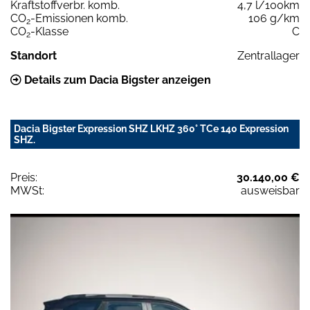
Kraftstoffverbr. komb.
4,7 l/100km
CO
-Emissionen komb.
106 g/km
2
CO
-Klasse
C
2
Standort
Zentrallager
Details zum Dacia Bigster anzeigen
Dacia Bigster Expression SHZ LKHZ 360° TCe 140 Expression
SHZ.
Preis:
30.140,00 €
MWSt:
ausweisbar