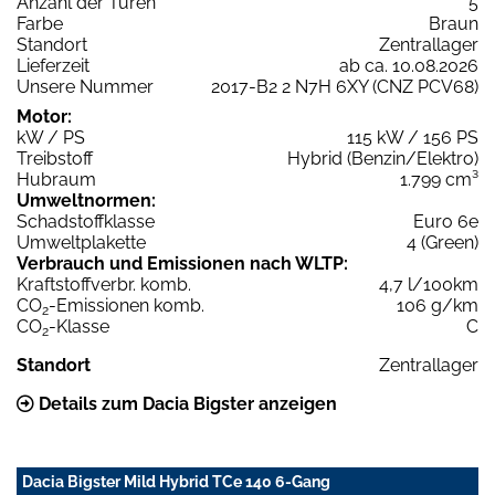
Anzahl der Türen
5
Farbe
Braun
Standort
Zentrallager
Lieferzeit
ab ca. 10.08.2026
Unsere Nummer
2017-B2 2 N7H 6XY (CNZ PCV68)
Motor:
kW / PS
115 kW / 156 PS
Treibstoff
Hybrid (Benzin/Elektro)
Hubraum
1.799 cm³
Umweltnormen:
Schadstoffklasse
Euro 6e
Umweltplakette
4 (Green)
Verbrauch und Emissionen nach WLTP:
Kraftstoffverbr. komb.
4,7 l/100km
CO
-Emissionen komb.
106 g/km
2
CO
-Klasse
C
2
Standort
Zentrallager
Details zum Dacia Bigster anzeigen
Dacia Bigster Mild Hybrid TCe 140 6-Gang