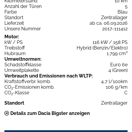
Kilometerstand
10 km
Anzahl der Türen
5
Farbe
Blau
Standort
Zentrallager
Lieferzeit
ab ca. 06.09.2026
Unsere Nummer
2017-111412
Motor:
kW / PS
116 kW / 158 PS
Treibstoff
Hybrid (Benzin/Elektro)
Hubraum
1.799 cm³
Umweltnormen:
Schadstoffklasse
Euro 6e
Umweltplakette
4 (Green)
Verbrauch und Emissionen nach WLTP:
Kraftstoffverbr. komb.
4,7 l/100km
CO
-Emissionen komb.
106 g/km
2
CO
-Klasse
C
2
Standort
Zentrallager
Details zum Dacia Bigster anzeigen