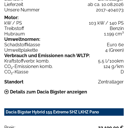
Lieferzeit
ab ca. 10.08.2026
Unsere Nummer
2017-404073
Motor:
kW / PS
103 kW / 140 PS
Treibstoff
Benzin
Hubraum
1.199 cm³
Umweltnormen:
Schadstoffklasse
Euro 6e
Umweltplakette
4 (Green)
Verbrauch und Emissionen nach WLTP:
Kraftstoffverbr. komb.
5,5 l/100km
CO
-Emissionen komb.
124 g/km
2
CO
-Klasse
D
2
Standort
Zentrallager
Details zum Dacia Bigster anzeigen
Dacia Bigster Hybrid 155 Extreme SHZ LKHZ Pano
Preis:
33.190,00 €