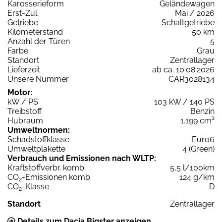
Karosserieform
Geländewagen
Erst-Zul.
Mai / 2026
Getriebe
Schaltgetriebe
Kilometerstand
50 km
Anzahl der Türen
5
Farbe
Grau
Standort
Zentrallager
Lieferzeit
ab ca. 10.08.2026
Unsere Nummer
CAR3028134
Motor:
kW / PS
103 kW / 140 PS
Treibstoff
Benzin
Hubraum
1.199 cm³
Umweltnormen:
Schadstoffklasse
Euro6
Umweltplakette
4 (Green)
Verbrauch und Emissionen nach WLTP:
Kraftstoffverbr. komb.
5,5 l/100km
CO
-Emissionen komb.
124 g/km
2
CO
-Klasse
D
2
Standort
Zentrallager
Details zum Dacia Bigster anzeigen