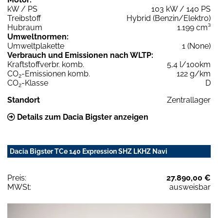
kW / PS
103 kW / 140 PS
Treibstoff
Hybrid (Benzin/Elektro)
Hubraum
1.199 cm³
Umweltnormen:
Umweltplakette
1 (None)
Verbrauch und Emissionen nach WLTP:
Kraftstoffverbr. komb.
5,4 l/100km
CO
-Emissionen komb.
122 g/km
2
CO
-Klasse
D
2
Standort
Zentrallager
Details zum Dacia Bigster anzeigen
Dacia Bigster TCe 140 Expression SHZ LKHZ Navi
Preis:
27.890,00 €
MWSt:
ausweisbar