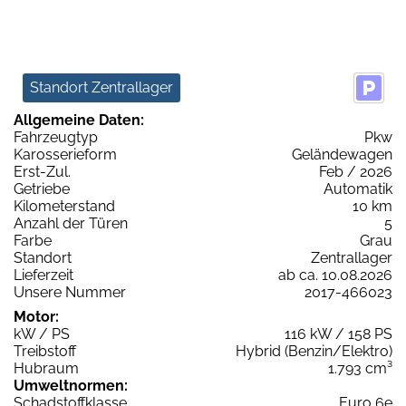
Standort Zentrallager
Allgemeine Daten:
Fahrzeugtyp
Pkw
Karosserieform
Geländewagen
Erst-Zul.
Feb / 2026
Getriebe
Automatik
Kilometerstand
10 km
Anzahl der Türen
5
Farbe
Grau
Standort
Zentrallager
Lieferzeit
ab ca. 10.08.2026
Unsere Nummer
2017-466023
Motor:
kW / PS
116 kW / 158 PS
Treibstoff
Hybrid (Benzin/Elektro)
Hubraum
1.793 cm³
Umweltnormen:
Schadstoffklasse
Euro 6e