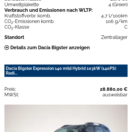
Umweltplakette
4 (Green)
Verbrauch und Emissionen nach WLTP:
Kraftstoffverbr. komb.
4,7 l/100km
CO
-Emissionen komb.
106 g/km
2
CO
-Klasse
C
2
Standort
Zentrallager
Details zum Dacia Bigster anzeigen
Dacia Bigster Expression 140 mild Hybrid 103kW (140PS)
Radi...
Preis:
28.880,00 €
MWSt:
ausweisbar