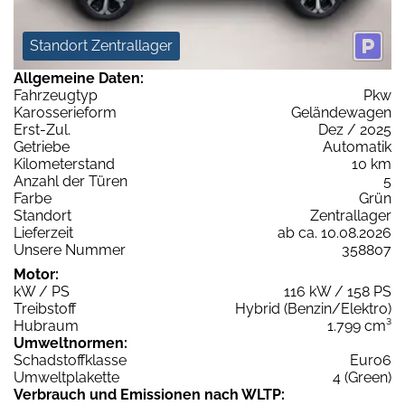
Standort Zentrallager
Allgemeine Daten:
Fahrzeugtyp
Pkw
Karosserieform
Geländewagen
Erst-Zul.
Dez / 2025
Getriebe
Automatik
Kilometerstand
10 km
Anzahl der Türen
5
Farbe
Grün
Standort
Zentrallager
Lieferzeit
ab ca. 10.08.2026
Unsere Nummer
358807
Motor:
kW / PS
116 kW / 158 PS
Treibstoff
Hybrid (Benzin/Elektro)
Hubraum
1.799 cm³
Umweltnormen:
Schadstoffklasse
Euro6
Umweltplakette
4 (Green)
Verbrauch und Emissionen nach WLTP: