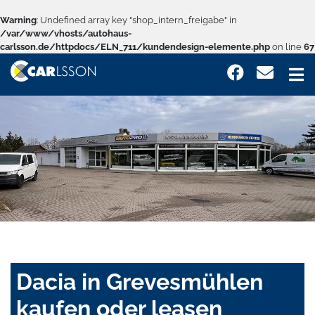
Warning
: Undefined array key "shop_intern_freigabe" in
/var/www/vhosts/autohaus-
carlsson.de/httpdocs/ELN_711/kundendesign-elemente.php
on line
67
Dacia in Grevesmühlen
kaufen oder leasen