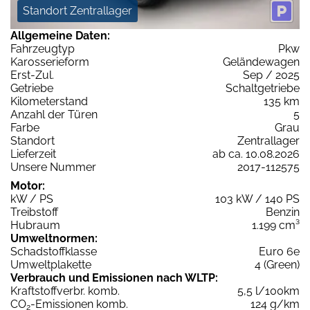
Standort Zentrallager
Allgemeine Daten:
Fahrzeugtyp
Pkw
Karosserieform
Geländewagen
Erst-Zul.
Sep / 2025
Getriebe
Schaltgetriebe
Kilometerstand
135 km
Anzahl der Türen
5
Farbe
Grau
Standort
Zentrallager
Lieferzeit
ab ca. 10.08.2026
Unsere Nummer
2017-112575
Motor:
kW / PS
103 kW / 140 PS
Treibstoff
Benzin
Hubraum
1.199 cm³
Umweltnormen:
Schadstoffklasse
Euro 6e
Umweltplakette
4 (Green)
Verbrauch und Emissionen nach WLTP:
Kraftstoffverbr. komb.
5,5 l/100km
CO
-Emissionen komb.
124 g/km
2