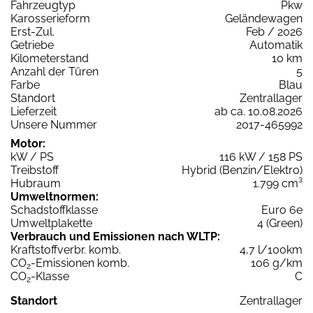
Fahrzeugtyp
Pkw
Karosserieform
Geländewagen
Erst-Zul.
Feb / 2026
Getriebe
Automatik
Kilometerstand
10 km
Anzahl der Türen
5
Farbe
Blau
Standort
Zentrallager
Lieferzeit
ab ca. 10.08.2026
Unsere Nummer
2017-465992
Motor:
kW / PS
116 kW / 158 PS
Treibstoff
Hybrid (Benzin/Elektro)
Hubraum
1.799 cm³
Umweltnormen:
Schadstoffklasse
Euro 6e
Umweltplakette
4 (Green)
Verbrauch und Emissionen nach WLTP:
Kraftstoffverbr. komb.
4,7 l/100km
CO
-Emissionen komb.
106 g/km
2
CO
-Klasse
C
2
Standort
Zentrallager