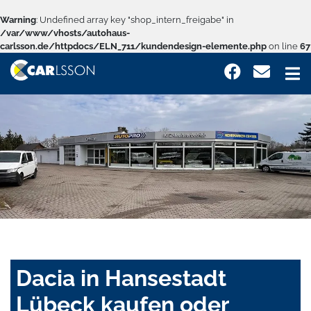
Warning
: Undefined array key "shop_intern_freigabe" in
/var/www/vhosts/autohaus-
carlsson.de/httpdocs/ELN_711/kundendesign-elemente.php
on line
67
Dacia in Hansestadt
Lübeck kaufen oder