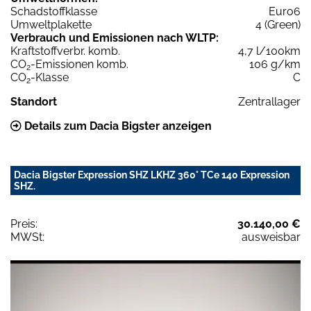
Schadstoffklasse
Euro6
Umweltplakette
4 (Green)
Verbrauch und Emissionen nach WLTP:
Kraftstoffverbr. komb.
4,7 l/100km
CO
-Emissionen komb.
106 g/km
2
CO
-Klasse
C
2
Standort
Zentrallager
Details zum Dacia Bigster anzeigen
Dacia Bigster Expression SHZ LKHZ 360° TCe 140 Expression
SHZ.
Preis:
30.140,00 €
MWSt:
ausweisbar