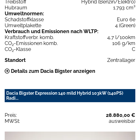
Treibstoff
Hybrid (Benzin/Elektro)
Hubraum
1.793 cm³
Umweltnormen:
Schadstoffklasse
Euro 6e
Umweltplakette
4 (Green)
Verbrauch und Emissionen nach WLTP:
Kraftstoffverbr. komb.
4,7 l/100km
CO
-Emissionen komb.
106 g/km
2
CO
-Klasse
C
2
Standort
Zentrallager
Details zum Dacia Bigster anzeigen
Dacia Bigster Expression 140 mild Hybrid 103kW (140PS)
Radi...
Preis:
28.880,00 €
MWSt:
ausweisbar