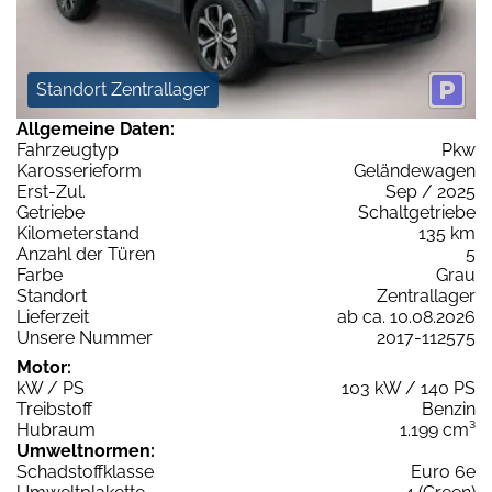
Standort Zentrallager
Allgemeine Daten:
Fahrzeugtyp
Pkw
Karosserieform
Geländewagen
Erst-Zul.
Sep / 2025
Getriebe
Schaltgetriebe
Kilometerstand
135 km
Anzahl der Türen
5
Farbe
Grau
Standort
Zentrallager
Lieferzeit
ab ca. 10.08.2026
Unsere Nummer
2017-112575
Motor:
kW / PS
103 kW / 140 PS
Treibstoff
Benzin
Hubraum
1.199 cm³
Umweltnormen:
Schadstoffklasse
Euro 6e