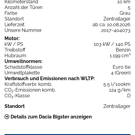
Kilometerstand
10 km
Anzahl der Türen
5
Farbe
Grau
Standort
Zentrallager
Lieferzeit
ab ca. 10.08.2026
Unsere Nummer
2017-404073
Motor:
kW / PS
103 kW / 140 PS
Treibstoff
Benzin
Hubraum
1.199 cm³
Umweltnormen:
Schadstoffklasse
Euro 6e
Umweltplakette
4 (Green)
Verbrauch und Emissionen nach WLTP:
Kraftstoffverbr. komb.
5,5 l/100km
CO
-Emissionen komb.
124 g/km
2
CO
-Klasse
D
2
Standort
Zentrallager
Details zum Dacia Bigster anzeigen