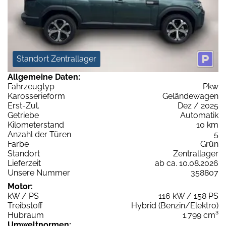
Standort Zentrallager
Allgemeine Daten:
Fahrzeugtyp
Pkw
Karosserieform
Geländewagen
Erst-Zul.
Dez / 2025
Getriebe
Automatik
Kilometerstand
10 km
Anzahl der Türen
5
Farbe
Grün
Standort
Zentrallager
Lieferzeit
ab ca. 10.08.2026
Unsere Nummer
358807
Motor:
kW / PS
116 kW / 158 PS
Treibstoff
Hybrid (Benzin/Elektro)
Hubraum
1.799 cm³
Umweltnormen: