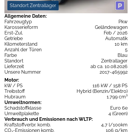
Standort Zentrallager
Allgemeine Daten:
Fahrzeugtyp
Pkw
Karosserieform
Geländewagen
Erst-Zul.
Feb / 2026
Getriebe
Automatik
Kilometerstand
10 km
Anzahl der Türen
5
Farbe
Blau
Standort
Zentrallager
Lieferzeit
ab ca. 10.08.2026
Unsere Nummer
2017-465992
Motor:
kW / PS
116 kW / 158 PS
Treibstoff
Hybrid (Benzin/Elektro)
Hubraum
1.799 cm³
Umweltnormen:
Schadstoffklasse
Euro 6e
Umweltplakette
4 (Green)
Verbrauch und Emissionen nach WLTP:
Kraftstoffverbr. komb.
4,7 l/100km
CO
-Emissionen komb.
106 g/km
2