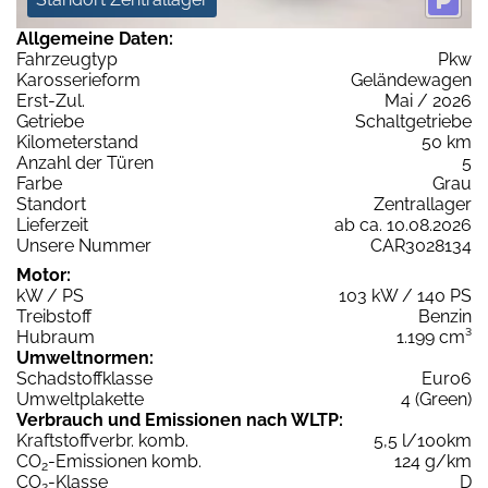
Allgemeine Daten:
Fahrzeugtyp
Pkw
Karosserieform
Geländewagen
Erst-Zul.
Mai / 2026
Getriebe
Schaltgetriebe
Kilometerstand
50 km
Anzahl der Türen
5
Farbe
Grau
Standort
Zentrallager
Lieferzeit
ab ca. 10.08.2026
Unsere Nummer
CAR3028134
Motor:
kW / PS
103 kW / 140 PS
Treibstoff
Benzin
Hubraum
1.199 cm³
Umweltnormen:
Schadstoffklasse
Euro6
Umweltplakette
4 (Green)
Verbrauch und Emissionen nach WLTP:
Kraftstoffverbr. komb.
5,5 l/100km
CO
-Emissionen komb.
124 g/km
2
CO
-Klasse
D
2