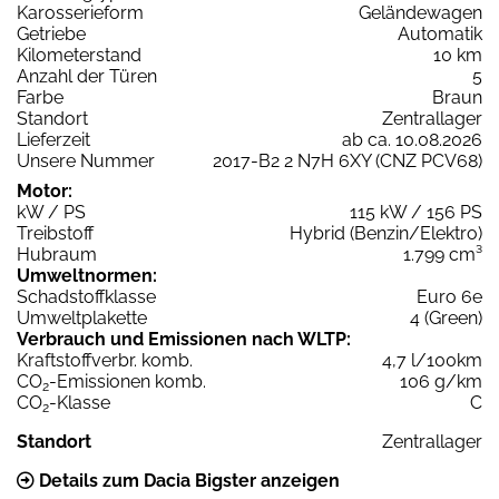
Karosserieform
Geländewagen
Getriebe
Automatik
Kilometerstand
10 km
Anzahl der Türen
5
Farbe
Braun
Standort
Zentrallager
Lieferzeit
ab ca. 10.08.2026
Unsere Nummer
2017-B2 2 N7H 6XY (CNZ PCV68)
Motor:
kW / PS
115 kW / 156 PS
Treibstoff
Hybrid (Benzin/Elektro)
Hubraum
1.799 cm³
Umweltnormen:
Schadstoffklasse
Euro 6e
Umweltplakette
4 (Green)
Verbrauch und Emissionen nach WLTP:
Kraftstoffverbr. komb.
4,7 l/100km
CO
-Emissionen komb.
106 g/km
2
CO
-Klasse
C
2
Standort
Zentrallager
Details zum Dacia Bigster anzeigen