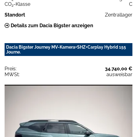
CO
-Klasse
C
2
Standort
Zentrallager
Details zum Dacia Bigster anzeigen
Dacia Bigster Journey MV-Kamera+SHZ+Carplay Hybrid 155
Journe.
Preis:
34.740,00 €
MWSt:
ausweisbar