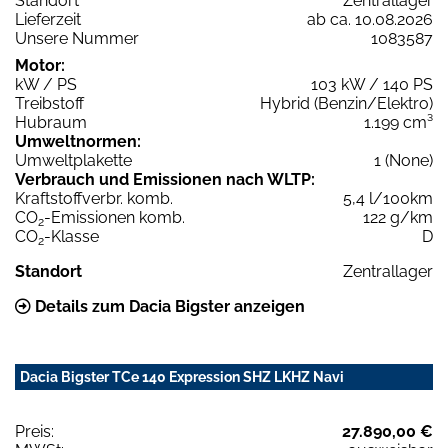
Standort
Zentrallager
Lieferzeit
ab ca. 10.08.2026
Unsere Nummer
1083587
Motor:
kW / PS
103 kW / 140 PS
Treibstoff
Hybrid (Benzin/Elektro)
Hubraum
1.199 cm³
Umweltnormen:
Umweltplakette
1 (None)
Verbrauch und Emissionen nach WLTP:
Kraftstoffverbr. komb.
5,4 l/100km
CO
-Emissionen komb.
122 g/km
2
CO
-Klasse
D
2
Standort
Zentrallager
Details zum Dacia Bigster anzeigen
Dacia Bigster TCe 140 Expression SHZ LKHZ Navi
Preis:
27.890,00 €