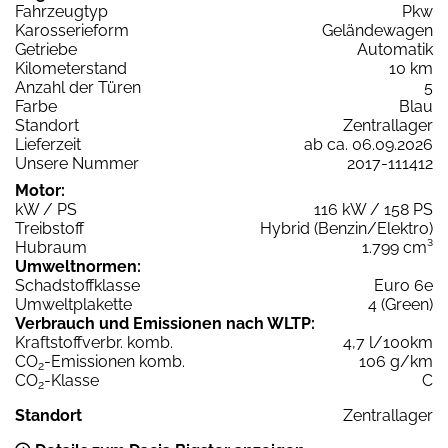
Fahrzeugtyp
Pkw
Karosserieform
Geländewagen
Getriebe
Automatik
Kilometerstand
10 km
Anzahl der Türen
5
Farbe
Blau
Standort
Zentrallager
Lieferzeit
ab ca. 06.09.2026
Unsere Nummer
2017-111412
Motor:
kW / PS
116 kW / 158 PS
Treibstoff
Hybrid (Benzin/Elektro)
Hubraum
1.799 cm³
Umweltnormen:
Schadstoffklasse
Euro 6e
Umweltplakette
4 (Green)
Verbrauch und Emissionen nach WLTP:
Kraftstoffverbr. komb.
4,7 l/100km
CO
-Emissionen komb.
106 g/km
2
CO
-Klasse
C
2
Standort
Zentrallager