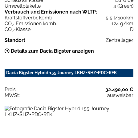
Schadstoffklasse
Euro 6e
Umweltplakette
4 (Green)
Verbrauch und Emissionen nach WLTP:
Kraftstoffverbr. komb.
5,5 l/100km
CO
-Emissionen komb.
124 g/km
2
CO
-Klasse
D
2
Standort
Zentrallager
Details zum Dacia Bigster anzeigen
Dacia Bigster Hybrid 155 Journey LKHZ+SHZ+PDC+RFK
Preis:
32.490,00 €
MWSt:
ausweisbar