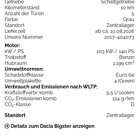
Getriebe
Schaltgetriebe
Kilometerstand
10 km
Anzahl der Türen
5
Farbe
Grau
Standort
Zentrallager
Lieferzeit
ab ca. 10.08.2026
Unsere Nummer
2017-404073
Motor:
kW / PS
103 kW / 140 PS
Treibstoff
Benzin
Hubraum
1.199 cm³
Umweltnormen:
Schadstoffklasse
Euro 6e
Umweltplakette
4 (Green)
Verbrauch und Emissionen nach WLTP:
Kraftstoffverbr. komb.
5,5 l/100km
CO
-Emissionen komb.
124 g/km
2
CO
-Klasse
D
2
Standort
Zentrallager
Details zum Dacia Bigster anzeigen