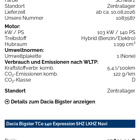
Farbe
Schwarz
Standort
Zentrallager
Lieferzeit
ab ca. 10.08.2026
Unsere Nummer
1083587
Motor:
kW / PS
103 kW / 140 PS
Treibstoff
Hybrid (Benzin/Elektro)
Hubraum
1.199 cm³
Umweltnormen:
Umweltplakette
1 (None)
Verbrauch und Emissionen nach WLTP:
Kraftstoffverbr. komb.
5,4 l/100km
CO
-Emissionen komb.
122 g/km
2
CO
-Klasse
D
2
Standort
Zentrallager
Details zum Dacia Bigster anzeigen
Dacia Bigster TCe 140 Expression SHZ LKHZ Navi