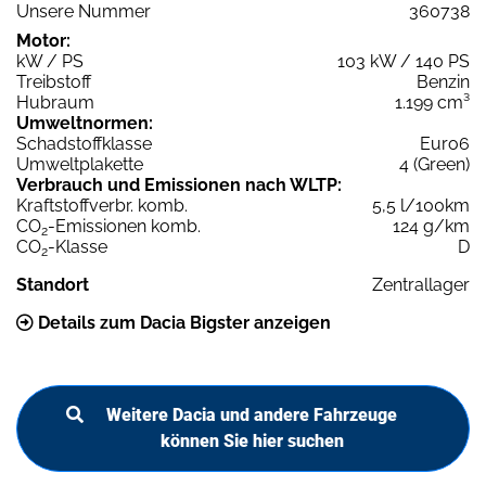
Unsere Nummer
360738
Motor:
kW / PS
103 kW / 140 PS
Treibstoff
Benzin
Hubraum
1.199 cm³
Umweltnormen:
Schadstoffklasse
Euro6
Umweltplakette
4 (Green)
Verbrauch und Emissionen nach WLTP:
Kraftstoffverbr. komb.
5,5 l/100km
CO
-Emissionen komb.
124 g/km
2
CO
-Klasse
D
2
Standort
Zentrallager
Details zum Dacia Bigster anzeigen
Weitere Dacia und andere Fahrzeuge
können Sie hier suchen