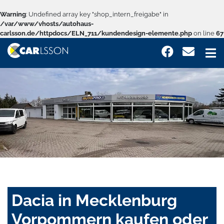
Warning
: Undefined array key "shop_intern_freigabe" in
/var/www/vhosts/autohaus-
carlsson.de/httpdocs/ELN_711/kundendesign-elemente.php
on line
67
Dacia in Mecklenburg
Vorpommern kaufen oder