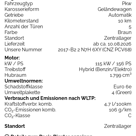
Fahrzeugtyp
Pkw
Karosserieform
Geländewagen
Getriebe
Automatik
Kilometerstand
10 km
Anzahl der Türen
5
Farbe
Braun
Standort
Zentrallager
Lieferzeit
ab ca. 10.08.2026
Unsere Nummer
2017-B2 2 N7H 6XY (CNZ PCV68)
Motor:
kW / PS
115 kW / 156 PS
Treibstoff
Hybrid (Benzin/Elektro)
Hubraum
1.799 cm³
Umweltnormen:
Schadstoffklasse
Euro 6e
Umweltplakette
4 (Green)
Verbrauch und Emissionen nach WLTP:
Kraftstoffverbr. komb.
4,7 l/100km
CO
-Emissionen komb.
106 g/km
2
CO
-Klasse
C
2
Standort
Zentrallager