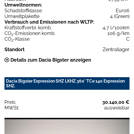
Umweltnormen:
Schadstoffklasse
Euro6
Umweltplakette
4 (Green)
Verbrauch und Emissionen nach WLTP:
Kraftstoffverbr. komb.
4,7 l/100km
CO
-Emissionen komb.
106 g/km
2
CO
-Klasse
C
2
Standort
Zentrallager
Details zum Dacia Bigster anzeigen
Dacia Bigster Expression SHZ LKHZ 360° TCe 140 Expression
SHZ.
Preis:
30.140,00 €
MWSt:
ausweisbar