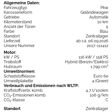
Allgemeine Daten:
Fahrzeugtyp
Pkw
Karosserieform
Geländewagen
Getriebe
Automatik
Kilometerstand
10 km
Anzahl der Türen
5
Farbe
Blau
Standort
Zentrallager
Lieferzeit
ab ca. 06.09.2026
Unsere Nummer
2017-111412
Motor:
kW / PS
116 kW / 158 PS
Treibstoff
Hybrid (Benzin/Elektro)
Hubraum
1.799 cm³
Umweltnormen:
Schadstoffklasse
Euro 6e
Umweltplakette
4 (Green)
Verbrauch und Emissionen nach WLTP:
Kraftstoffverbr. komb.
4,7 l/100km
CO
-Emissionen komb.
106 g/km
2
CO
-Klasse
C
2
Standort
Zentrallager