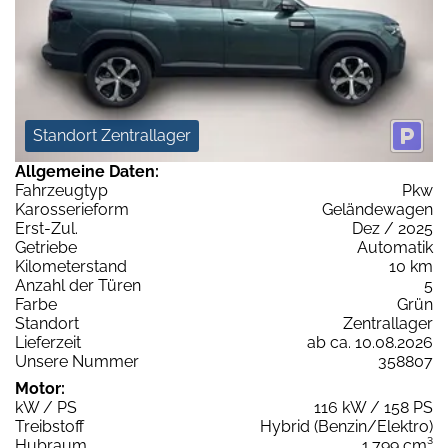
Standort Zentrallager
Allgemeine Daten:
Fahrzeugtyp
Pkw
Karosserieform
Geländewagen
Erst-Zul.
Dez / 2025
Getriebe
Automatik
Kilometerstand
10 km
Anzahl der Türen
5
Farbe
Grün
Standort
Zentrallager
Lieferzeit
ab ca. 10.08.2026
Unsere Nummer
358807
Motor:
kW / PS
116 kW / 158 PS
Treibstoff
Hybrid (Benzin/Elektro)
Hubraum
1.799 cm³