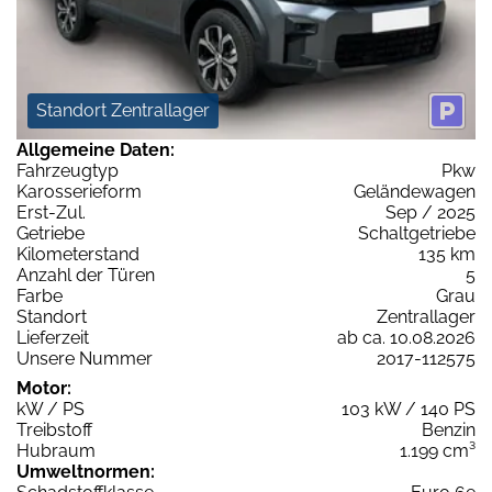
Standort Zentrallager
Allgemeine Daten:
Fahrzeugtyp
Pkw
Karosserieform
Geländewagen
Erst-Zul.
Sep / 2025
Getriebe
Schaltgetriebe
Kilometerstand
135 km
Anzahl der Türen
5
Farbe
Grau
Standort
Zentrallager
Lieferzeit
ab ca. 10.08.2026
Unsere Nummer
2017-112575
Motor:
kW / PS
103 kW / 140 PS
Treibstoff
Benzin
Hubraum
1.199 cm³
Umweltnormen: