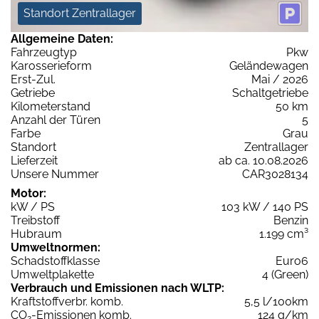
Standort Zentrallager
Allgemeine Daten:
Fahrzeugtyp
Pkw
Karosserieform
Geländewagen
Erst-Zul.
Mai / 2026
Getriebe
Schaltgetriebe
Kilometerstand
50 km
Anzahl der Türen
5
Farbe
Grau
Standort
Zentrallager
Lieferzeit
ab ca. 10.08.2026
Unsere Nummer
CAR3028134
Motor:
kW / PS
103 kW / 140 PS
Treibstoff
Benzin
Hubraum
1.199 cm³
Umweltnormen:
Schadstoffklasse
Euro6
Umweltplakette
4 (Green)
Verbrauch und Emissionen nach WLTP:
Kraftstoffverbr. komb.
5,5 l/100km
CO
-Emissionen komb.
124 g/km
2