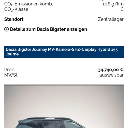
CO
-Emissionen komb.
106 g/km
2
CO
-Klasse
C
2
Standort
Zentrallager
Details zum Dacia Bigster anzeigen
Dacia Bigster Journey MV-Kamera+SHZ+Carplay Hybrid 155
Journe.
Preis:
34.740,00 €
MWSt:
ausweisbar