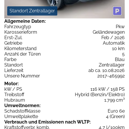
Standort Zentrallager
Allgemeine Daten:
Fahrzeugtyp
Pkw
Karosserieform
Geländewagen
Erst-Zul.
Feb / 2026
Getriebe
Automatik
Kilometerstand
10 km
Anzahl der Türen
5
Farbe
Blau
Standort
Zentrallager
Lieferzeit
ab ca. 10.08.2026
Unsere Nummer
2017-465992
Motor:
kW / PS
116 kW / 158 PS
Treibstoff
Hybrid (Benzin/Elektro)
Hubraum
1.799 cm³
Umweltnormen:
Schadstoffklasse
Euro 6e
Umweltplakette
4 (Green)
Verbrauch und Emissionen nach WLTP:
Kraftstoffverbr. komb.
4,7 l/100km