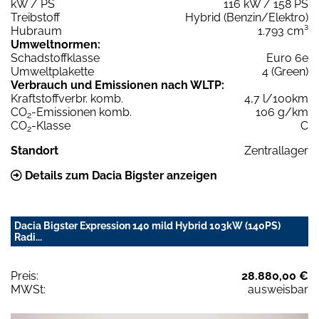
kW / PS
116 kW / 158 PS
Treibstoff
Hybrid (Benzin/Elektro)
Hubraum
1.793 cm³
Umweltnormen:
Schadstoffklasse
Euro 6e
Umweltplakette
4 (Green)
Verbrauch und Emissionen nach WLTP:
Kraftstoffverbr. komb.
4,7 l/100km
CO
-Emissionen komb.
106 g/km
2
CO
-Klasse
C
2
Standort
Zentrallager
Details zum Dacia Bigster anzeigen
Dacia Bigster Expression 140 mild Hybrid 103kW (140PS)
Radi...
Preis:
28.880,00 €
MWSt:
ausweisbar