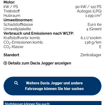
Motor:
kW / PS
90 kW / 122 PS
Treibstoff
Autogas (LPG)
Hubraum
1.199 cm³
Umweltnormen:
Schadstoffklasse
Euro 6e
Umweltplakette
4 (Green)
Verbrauch und Emissionen nach WLTP:
Kraftstoffverbr. komb.
6,1 l/100km
CO
-Emissionen komb.
138 g/km
2
CO
-Klasse
E
2
Standort
Zentrallager
Details zum Dacia Jogger anzeigen
Weitere Dacia Jogger und andere
Fahrzeuge können Sie hier suchen
Stattdessen können Sie auch: