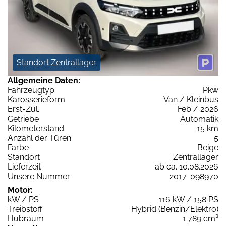
Standort Zentrallager
Allgemeine Daten:
Fahrzeugtyp
Pkw
Karosserieform
Van / Kleinbus
Erst-Zul.
Feb / 2026
Getriebe
Automatik
Kilometerstand
15 km
Anzahl der Türen
5
Farbe
Beige
Standort
Zentrallager
Lieferzeit
ab ca. 10.08.2026
Unsere Nummer
2017-098970
Motor:
kW / PS
116 kW / 158 PS
Treibstoff
Hybrid (Benzin/Elektro)
Hubraum
1.789 cm³