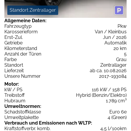
Standort Zentrallager
Allgemeine Daten:
Fahrzeugtyp
Pkw
Karosserieform
Van / Kleinbus
Erst-Zul.
Jun / 2026
Getriebe
Automatik
Kilometerstand
20 km
Anzahl der Türen
5
Farbe
Grau
Standort
Zentrallager
Lieferzeit
ab ca. 10.08.2026
Unsere Nummer
2017-193084
Motor:
kW / PS
116 kW / 158 PS
Treibstoff
Hybrid (Benzin/Elektro)
Hubraum
1.789 cm³
Umweltnormen:
Schadstoffklasse
Euro 6e
Umweltplakette
4 (Green)
Verbrauch und Emissionen nach WLTP:
Kraftstoffverbr. komb.
4,5 l/100km