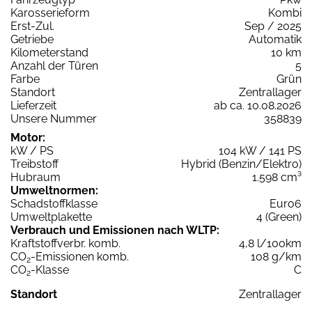
Karosserieform
Kombi
Erst-Zul.
Sep / 2025
Getriebe
Automatik
Kilometerstand
10 km
Anzahl der Türen
5
Farbe
Grün
Standort
Zentrallager
Lieferzeit
ab ca. 10.08.2026
Unsere Nummer
358839
Motor:
kW / PS
104 kW / 141 PS
Treibstoff
Hybrid (Benzin/Elektro)
Hubraum
1.598 cm³
Umweltnormen:
Schadstoffklasse
Euro6
Umweltplakette
4 (Green)
Verbrauch und Emissionen nach WLTP:
Kraftstoffverbr. komb.
4,8 l/100km
CO
-Emissionen komb.
108 g/km
2
CO
-Klasse
C
2
Standort
Zentrallager