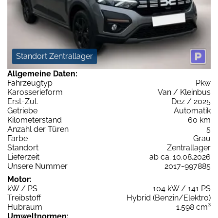
Standort Zentrallager
Allgemeine Daten:
Fahrzeugtyp
Pkw
Karosserieform
Van / Kleinbus
Erst-Zul.
Dez / 2025
Getriebe
Automatik
Kilometerstand
60 km
Anzahl der Türen
5
Farbe
Grau
Standort
Zentrallager
Lieferzeit
ab ca. 10.08.2026
Unsere Nummer
2017-997885
Motor:
kW / PS
104 kW / 141 PS
Treibstoff
Hybrid (Benzin/Elektro)
Hubraum
1.598 cm³
Umweltnormen: