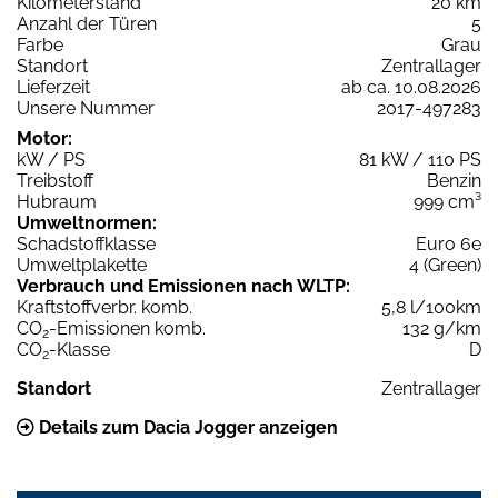
Kilometerstand
20 km
Anzahl der Türen
5
Farbe
Grau
Standort
Zentrallager
Lieferzeit
ab ca. 10.08.2026
Unsere Nummer
2017-497283
Motor:
kW / PS
81 kW / 110 PS
Treibstoff
Benzin
Hubraum
999 cm³
Umweltnormen:
Schadstoffklasse
Euro 6e
Umweltplakette
4 (Green)
Verbrauch und Emissionen nach WLTP:
Kraftstoffverbr. komb.
5,8 l/100km
CO
-Emissionen komb.
132 g/km
2
CO
-Klasse
D
2
Standort
Zentrallager
Details zum Dacia Jogger anzeigen