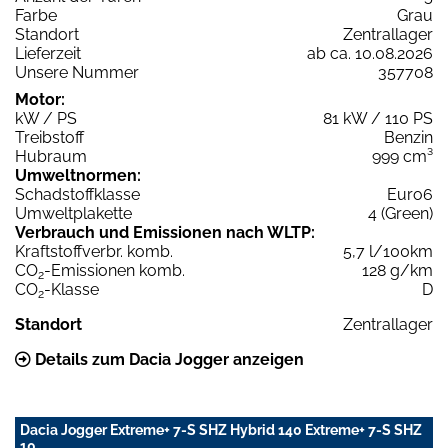
Farbe
Grau
Standort
Zentrallager
Lieferzeit
ab ca. 10.08.2026
Unsere Nummer
357708
Motor:
kW / PS
81 kW / 110 PS
Treibstoff
Benzin
Hubraum
999 cm³
Umweltnormen:
Schadstoffklasse
Euro6
Umweltplakette
4 (Green)
Verbrauch und Emissionen nach WLTP:
Kraftstoffverbr. komb.
5,7 l/100km
CO
-Emissionen komb.
128 g/km
2
CO
-Klasse
D
2
Standort
Zentrallager
Details zum Dacia Jogger anzeigen
Dacia Jogger Extreme+ 7-S SHZ Hybrid 140 Extreme+ 7-S SHZ
10.