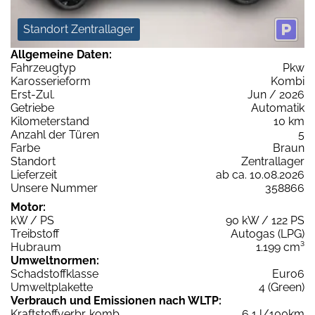
Standort Zentrallager
Allgemeine Daten:
Fahrzeugtyp
Pkw
Karosserieform
Kombi
Erst-Zul.
Jun / 2026
Getriebe
Automatik
Kilometerstand
10 km
Anzahl der Türen
5
Farbe
Braun
Standort
Zentrallager
Lieferzeit
ab ca. 10.08.2026
Unsere Nummer
358866
Motor:
kW / PS
90 kW / 122 PS
Treibstoff
Autogas (LPG)
Hubraum
1.199 cm³
Umweltnormen:
Schadstoffklasse
Euro6
Umweltplakette
4 (Green)
Verbrauch und Emissionen nach WLTP:
Kraftstoffverbr. komb.
6,1 l/100km