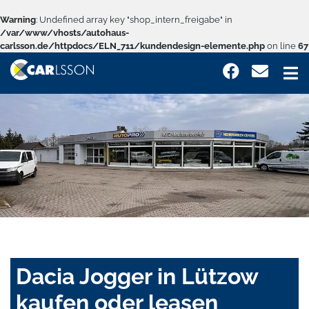
Warning
: Undefined array key "shop_intern_freigabe" in
/var/www/vhosts/autohaus-
carlsson.de/httpdocs/ELN_711/kundendesign-elemente.php
on line
67
Dacia Jogger in Lützow
kaufen oder leasen