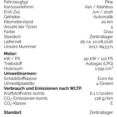
Fahrzeugtyp
Pkw
Karosserieform
Van / Kleinbus
Erst-Zul.
Jun / 2026
Getriebe
Automatik
Kilometerstand
20 km
Anzahl der Türen
5
Farbe
Grau
Standort
Zentrallager
Lieferzeit
ab ca. 10.08.2026
Unsere Nummer
2017-843371
Motor:
kW / PS
90 kW / 122 PS
Treibstoff
Autogas (LPG)
Hubraum
1.199 cm³
Umweltnormen:
Schadstoffklasse
Euro 6e
Umweltplakette
4 (Green)
Verbrauch und Emissionen nach WLTP:
Kraftstoffverbr. komb.
6,1 l/100km
CO
-Emissionen komb.
138 g/km
2
CO
-Klasse
E
2
Standort
Zentrallager