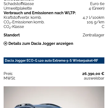
Schadstoffklasse
Euro 6e
Umweltplakette
4 (Green)
Verbrauch und Emissionen nach WLTP:
Kraftstoffverbr. komb.
4,7 l/100km
CO
-Emissionen komb.
105 g/km
2
CO
-Klasse
C
2
Standort
Zentrallager
Details zum Dacia Jogger anzeigen
Dacia Jogger ECO-G 120 auto Extreme 5-S Winterpaket+RF
Preis:
26.390,00 €
MWSt:
ausweisbar