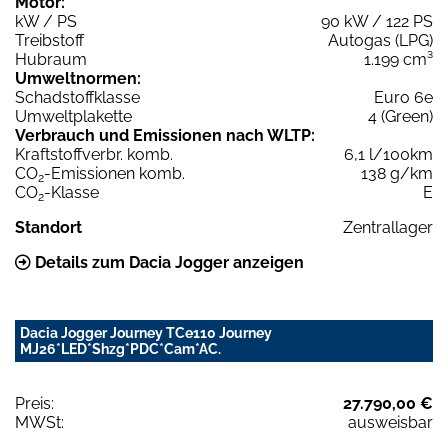
Motor:
kW / PS
90 kW / 122 PS
Treibstoff
Autogas (LPG)
Hubraum
1.199 cm³
Umweltnormen:
Schadstoffklasse
Euro 6e
Umweltplakette
4 (Green)
Verbrauch und Emissionen nach WLTP:
Kraftstoffverbr. komb.
6,1 l/100km
CO
-Emissionen komb.
138 g/km
2
CO
-Klasse
E
2
Standort
Zentrallager
Details zum Dacia Jogger anzeigen
Dacia Jogger Journey TCe110 Journey
MJ26*LED*Shzg*PDC*Cam*AC.
Preis:
27.790,00 €
MWSt:
ausweisbar