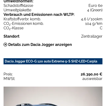
Umweltnormen:
Schadstoffklasse
Euro 6e
Umweltplakette
4 (Green)
Verbrauch und Emissionen nach WLTP:
Kraftstoffverbr. komb.
4,6 l/100km
CO
-Emissionen komb.
104 g/km
2
CO
-Klasse
C
2
Standort
Zentrallager
Details zum Dacia Jogger anzeigen
Dacia Jogger ECO-G 120 auto Extreme 5-S SHZ+LED+Carpla
Preis:
26.390,00 €
MWSt:
ausweisbar