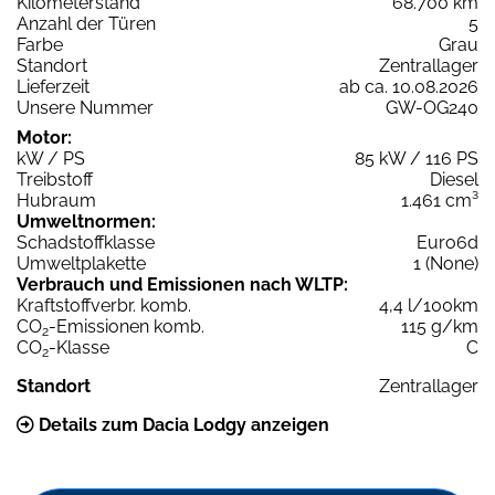
Kilometerstand
68.700 km
Anzahl der Türen
5
Farbe
Grau
Standort
Zentrallager
Lieferzeit
ab ca. 10.08.2026
Unsere Nummer
GW-OG240
Motor:
kW / PS
85 kW / 116 PS
Treibstoff
Diesel
Hubraum
1.461 cm³
Umweltnormen:
Schadstoffklasse
Euro6d
Umweltplakette
1 (None)
Verbrauch und Emissionen nach WLTP:
Kraftstoffverbr. komb.
4,4 l/100km
CO
-Emissionen komb.
115 g/km
2
CO
-Klasse
C
2
Standort
Zentrallager
Details zum Dacia Lodgy anzeigen