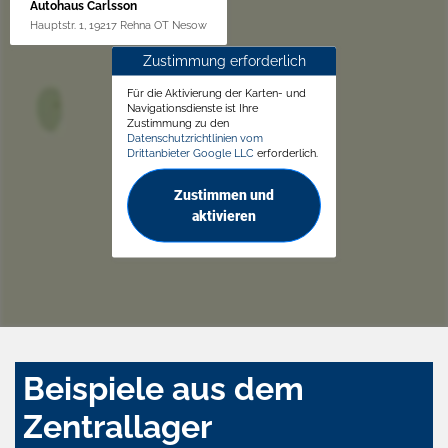
Autohaus Carlsson
Hauptstr. 1, 19217 Rehna OT Nesow
Zustimmung erforderlich
Für die Aktivierung der Karten- und
Navigationsdienste ist Ihre
Zustimmung zu den
Datenschutzrichtlinien vom
Drittanbieter Google LLC
erforderlich.
Zustimmen und
aktivieren
Beispiele aus dem
Zentrallager