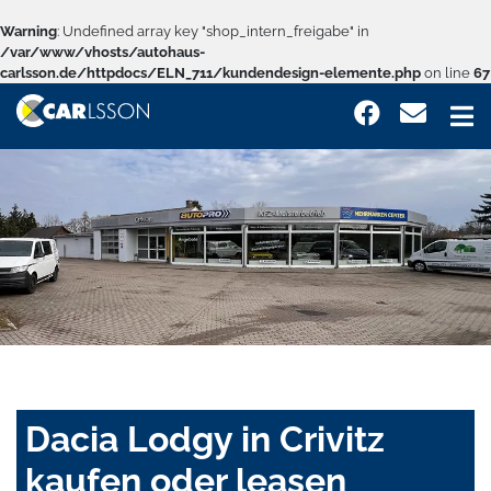
Warning
: Undefined array key "shop_intern_freigabe" in
/var/www/vhosts/autohaus-
carlsson.de/httpdocs/ELN_711/kundendesign-elemente.php
on line
67
Dacia Lodgy in Crivitz
kaufen oder leasen