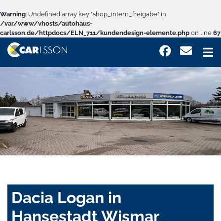
Warning
: Undefined array key "shop_intern_freigabe" in
/var/www/vhosts/autohaus-
carlsson.de/httpdocs/ELN_711/kundendesign-elemente.php
on line
67
Dacia Logan in
Hansestadt Wismar