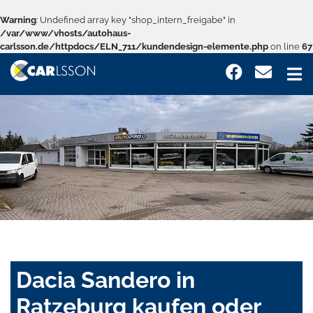
Warning
: Undefined array key "shop_intern_freigabe" in
/var/www/vhosts/autohaus-
carlsson.de/httpdocs/ELN_711/kundendesign-elemente.php
on line
67
Dacia Sandero in
Ratzeburg kaufen oder