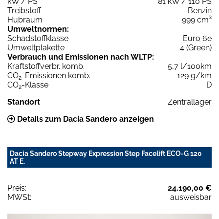
kW / PS
81 kW / 110 PS
Treibstoff
Benzin
Hubraum
999 cm³
Umweltnormen:
Schadstoffklasse
Euro 6e
Umweltplakette
4 (Green)
Verbrauch und Emissionen nach WLTP:
Kraftstoffverbr. komb.
5,7 l/100km
CO
-Emissionen komb.
129 g/km
2
CO
-Klasse
D
2
Standort
Zentrallager
Details zum Dacia Sandero anzeigen
Dacia Sandero Stepway Expression Step Facelift ECO-G 120
AT E.
Preis:
24.190,00 €
MWSt:
ausweisbar