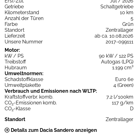
Erst-Zul.
Jul / 2026
Getriebe
Schaltgetriebe
Kilometerstand
10 km
Anzahl der Türen
5
Farbe
Grün
Standort
Zentrallager
Lieferzeit
ab ca. 10.08.2026
Unsere Nummer
2017-099111
Motor:
kW / PS
90 kW / 122 PS
Treibstoff
Autogas (LPG)
Hubraum
1.199 cm³
Umweltnormen:
Schadstoffklasse
Euro 6e
Umweltplakette
4 (Green)
Verbrauch und Emissionen nach WLTP:
Kraftstoffverbr. komb.
7,2 l/100km
CO
-Emissionen komb.
117 g/km
2
CO
-Klasse
D
2
Standort
Zentrallager
Details zum Dacia Sandero anzeigen