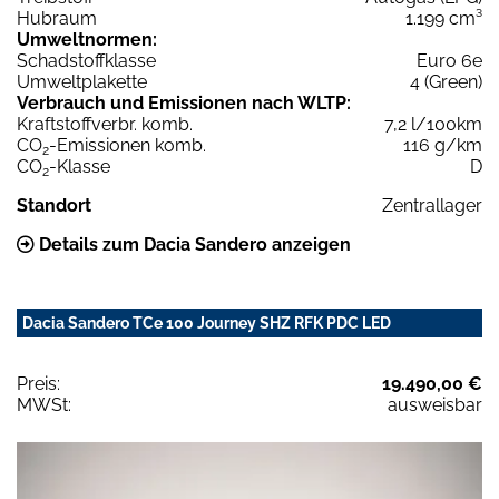
Hubraum
1.199 cm³
Umweltnormen:
Schadstoffklasse
Euro 6e
Umweltplakette
4 (Green)
Verbrauch und Emissionen nach WLTP:
Kraftstoffverbr. komb.
7,2 l/100km
CO
-Emissionen komb.
116 g/km
2
CO
-Klasse
D
2
Standort
Zentrallager
Details zum Dacia Sandero anzeigen
Dacia Sandero TCe 100 Journey SHZ RFK PDC LED
Preis:
19.490,00 €
MWSt:
ausweisbar