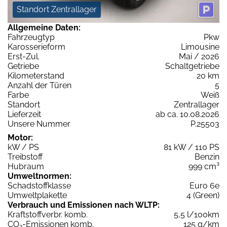
Standort Zentrallager
Allgemeine Daten:
Fahrzeugtyp
Pkw
Karosserieform
Limousine
Erst-Zul.
Mai / 2026
Getriebe
Schaltgetriebe
Kilometerstand
20 km
Anzahl der Türen
5
Farbe
Weiß
Standort
Zentrallager
Lieferzeit
ab ca. 10.08.2026
Unsere Nummer
P.25503
Motor:
kW / PS
81 kW / 110 PS
Treibstoff
Benzin
Hubraum
999 cm³
Umweltnormen:
Schadstoffklasse
Euro 6e
Umweltplakette
4 (Green)
Verbrauch und Emissionen nach WLTP:
Kraftstoffverbr. komb.
5,5 l/100km
CO
-Emissionen komb.
125 g/km
2