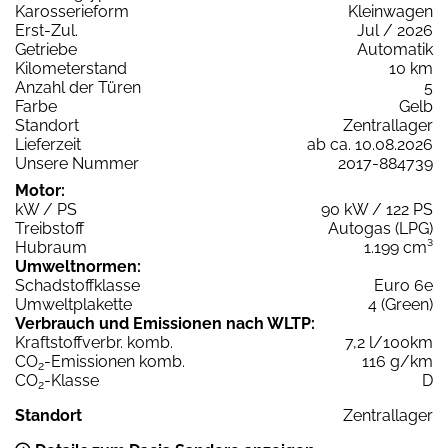
Karosserieform
Kleinwagen
Erst-Zul.
Jul / 2026
Getriebe
Automatik
Kilometerstand
10 km
Anzahl der Türen
5
Farbe
Gelb
Standort
Zentrallager
Lieferzeit
ab ca. 10.08.2026
Unsere Nummer
2017-884739
Motor:
kW / PS
90 kW / 122 PS
Treibstoff
Autogas (LPG)
Hubraum
1.199 cm³
Umweltnormen:
Schadstoffklasse
Euro 6e
Umweltplakette
4 (Green)
Verbrauch und Emissionen nach WLTP:
Kraftstoffverbr. komb.
7,2 l/100km
CO
-Emissionen komb.
116 g/km
2
CO
-Klasse
D
2
Standort
Zentrallager