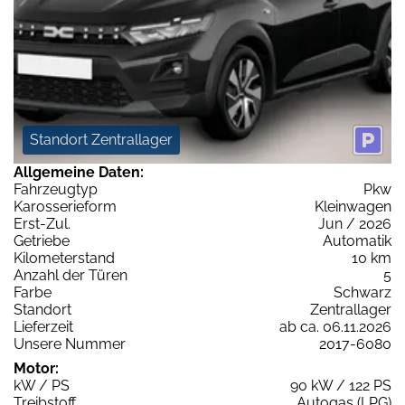
Standort Zentrallager
Allgemeine Daten:
Fahrzeugtyp
Pkw
Karosserieform
Kleinwagen
Erst-Zul.
Jun / 2026
Getriebe
Automatik
Kilometerstand
10 km
Anzahl der Türen
5
Farbe
Schwarz
Standort
Zentrallager
Lieferzeit
ab ca. 06.11.2026
Unsere Nummer
2017-6080
Motor:
kW / PS
90 kW / 122 PS
Treibstoff
Autogas (LPG)