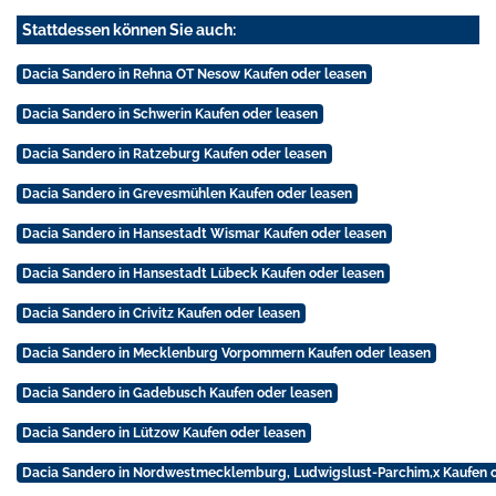
Stattdessen können Sie auch:
Dacia Sandero in Rehna OT Nesow Kaufen oder leasen
Dacia Sandero in Schwerin Kaufen oder leasen
Dacia Sandero in Ratzeburg Kaufen oder leasen
Dacia Sandero in Grevesmühlen Kaufen oder leasen
Dacia Sandero in Hansestadt Wismar Kaufen oder leasen
Dacia Sandero in Hansestadt Lübeck Kaufen oder leasen
Dacia Sandero in Crivitz Kaufen oder leasen
Dacia Sandero in Mecklenburg Vorpommern Kaufen oder leasen
Dacia Sandero in Gadebusch Kaufen oder leasen
Dacia Sandero in Lützow Kaufen oder leasen
Dacia Sandero in Nordwestmecklemburg, Ludwigslust-Parchim,x Kaufen o