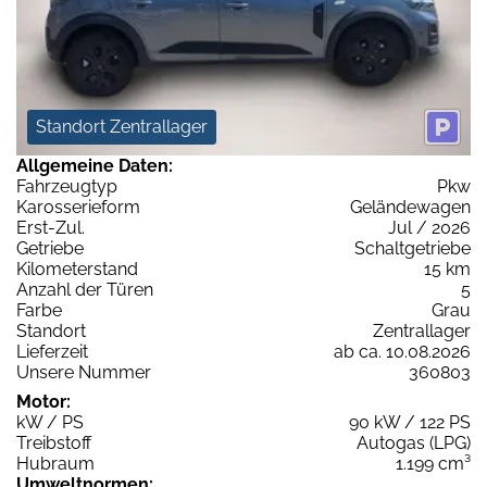
Standort Zentrallager
Allgemeine Daten:
Fahrzeugtyp
Pkw
Karosserieform
Geländewagen
Erst-Zul.
Jul / 2026
Getriebe
Schaltgetriebe
Kilometerstand
15 km
Anzahl der Türen
5
Farbe
Grau
Standort
Zentrallager
Lieferzeit
ab ca. 10.08.2026
Unsere Nummer
360803
Motor:
kW / PS
90 kW / 122 PS
Treibstoff
Autogas (LPG)
Hubraum
1.199 cm³
Umweltnormen: