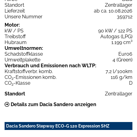
Standort
Zentrallager
Lieferzeit
ab ca. 10.08.2026
Unsere Nummer
359712
Motor:
kW / PS
90 kW / 122 PS
Treibstoff
Autogas (LPG)
Hubraum
1.199 cm³
Umweltnormen:
Schadstoffklasse
Euro6
Umweltplakette
4 (Green)
Verbrauch und Emissionen nach WLTP:
Kraftstoffverbr. komb.
7,2 l/100km
CO
-Emissionen komb.
116 g/km
2
CO
-Klasse
D
2
Standort
Zentrallager
Details zum Dacia Sandero anzeigen
Dacia Sandero Stepway ECO-G 120 Expression SHZ