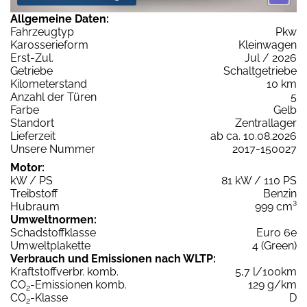
Allgemeine Daten:
Fahrzeugtyp
Pkw
Karosserieform
Kleinwagen
Erst-Zul.
Jul / 2026
Getriebe
Schaltgetriebe
Kilometerstand
10 km
Anzahl der Türen
5
Farbe
Gelb
Standort
Zentrallager
Lieferzeit
ab ca. 10.08.2026
Unsere Nummer
2017-150027
Motor:
kW / PS
81 kW / 110 PS
Treibstoff
Benzin
Hubraum
999 cm³
Umweltnormen:
Schadstoffklasse
Euro 6e
Umweltplakette
4 (Green)
Verbrauch und Emissionen nach WLTP:
Kraftstoffverbr. komb.
5,7 l/100km
CO
-Emissionen komb.
129 g/km
2
CO
-Klasse
D
2