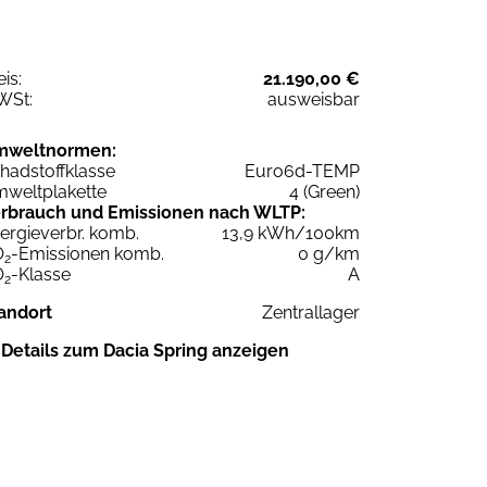
eis:
21.190,00 €
WSt:
ausweisbar
mweltnormen:
hadstoffklasse
Euro6d-TEMP
weltplakette
4 (Green)
rbrauch und Emissionen nach WLTP:
ergieverbr. komb.
13,9 kWh/100km
O
-Emissionen komb.
0 g/km
2
O
-Klasse
A
2
andort
Zentrallager
Details zum Dacia Spring anzeigen