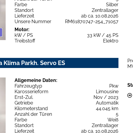
Farbe
Silber
Standort
Zentrallager
Lieferzeit
ab ca. 10.08.2026
Unsere Nummer
RM61870747-254_71057
Motor:
kW / PS
33 kW / 45 PS
Treibstoff
Elektro
Pr
 Klima Parkh. Servo ES
M
Allgemeine Daten:
St
Fahrzeugtyp
Pkw
Karosserieform
Limousine
Erst-Zul.
Nov / 2023
Getriebe
Automatik
Kilometerstand
44.045 km
Anzahl der Türen
5
Farbe
Weiß
Standort
Zentrallager
Lieferzeit
ab ca. 10.08.2026