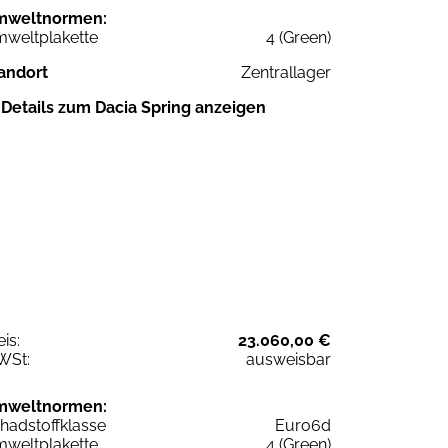
mweltnormen:
weltplakette
4 (Green)
andort
Zentrallager
Details zum Dacia Spring anzeigen
eis:
23.060,00 €
WSt:
ausweisbar
mweltnormen:
hadstoffklasse
Euro6d
weltplakette
4 (Green)