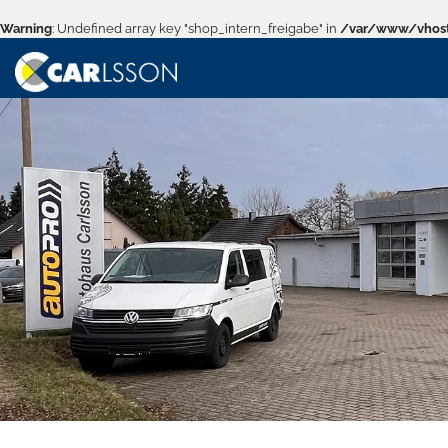
Warning
: Undefined array key "shop_intern_freigabe" in
/var/www/vhost