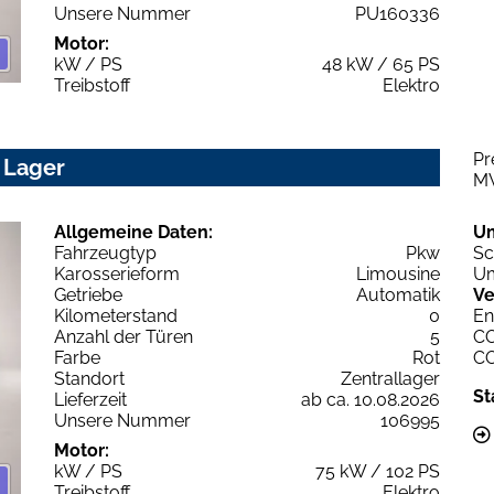
Unsere Nummer
PU160336
Motor:
kW / PS
48 kW / 65 PS
Treibstoff
Elektro
Pr
 Lager
M
Allgemeine Daten:
U
Fahrzeugtyp
Pkw
Sc
Karosserieform
Limousine
Um
Getriebe
Automatik
Ve
Kilometerstand
0
En
Anzahl der Türen
5
C
Farbe
Rot
C
Standort
Zentrallager
St
Lieferzeit
ab ca. 10.08.2026
Unsere Nummer
106995
Motor:
kW / PS
75 kW / 102 PS
Treibstoff
Elektro