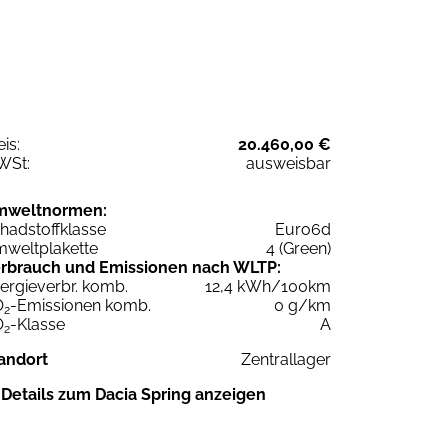
eis:
20.460,00 €
WSt:
ausweisbar
mweltnormen:
hadstoffklasse
Euro6d
weltplakette
4 (Green)
rbrauch und Emissionen nach WLTP:
ergieverbr. komb.
12,4 kWh/100km
O
-Emissionen komb.
0 g/km
2
O
-Klasse
A
2
andort
Zentrallager
Details zum Dacia Spring anzeigen