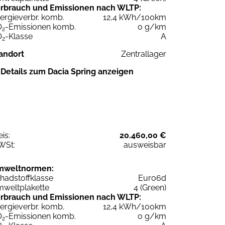
rbrauch und Emissionen nach WLTP:
ergieverbr. komb.
12,4 kWh/100km
O
-Emissionen komb.
0 g/km
2
O
-Klasse
A
2
andort
Zentrallager
Details zum Dacia Spring anzeigen
eis:
20.460,00 €
WSt:
ausweisbar
mweltnormen:
hadstoffklasse
Euro6d
weltplakette
4 (Green)
rbrauch und Emissionen nach WLTP:
ergieverbr. komb.
12,4 kWh/100km
O
-Emissionen komb.
0 g/km
2