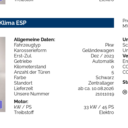
Pr
 Klima ESP
M
Allgemeine Daten:
U
Fahrzeugtyp
Pkw
Sc
Karosserieform
Geländewagen
Um
Erst-Zul.
Dez / 2023
Ve
Getriebe
Automatik
En
Kilometerstand
0
C
Anzahl der Türen
5
C
Farbe
Schwarz
St
Standort
Zentrallager
Lieferzeit
ab ca. 10.08.2026
Unsere Nummer
21011019
Motor:
kW / PS
33 kW / 45 PS
Treibstoff
Elektro