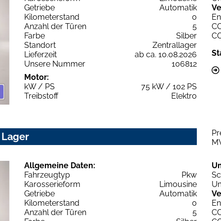
Getriebe
Automatik
Ve
Kilometerstand
0
En
Anzahl der Türen
5
C
Farbe
Silber
C
Standort
Zentrallager
St
Lieferzeit
ab ca. 10.08.2026
Unsere Nummer
106812
Motor:
kW / PS
75 kW / 102 PS
Treibstoff
Elektro
Pr
 Lager
M
Allgemeine Daten:
U
Fahrzeugtyp
Pkw
Sc
Karosserieform
Limousine
Um
Getriebe
Automatik
Ve
Kilometerstand
0
En
Anzahl der Türen
5
C