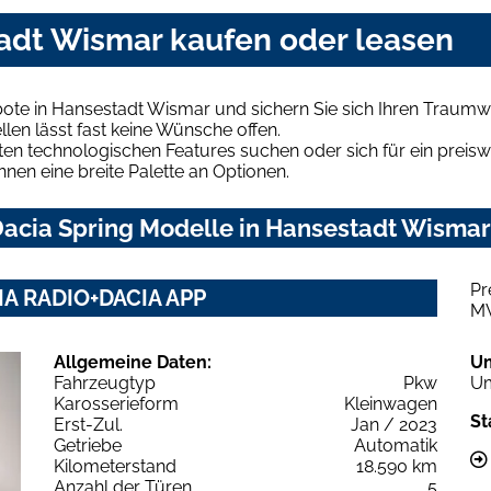
tadt Wismar kaufen oder leasen
bote in Hansestadt Wismar und sichern Sie sich Ihren Traum
len lässt fast keine Wünsche offen.
en technologischen Features suchen oder sich für ein preiswe
hnen eine breite Palette an Optionen.
acia Spring Modelle in Hansestadt Wismar 
Pr
IA RADIO+DACIA APP
M
Allgemeine Daten:
U
Fahrzeugtyp
Pkw
Um
Karosserieform
Kleinwagen
St
Erst-Zul.
Jan / 2023
Getriebe
Automatik
Kilometerstand
18.590 km
Anzahl der Türen
5