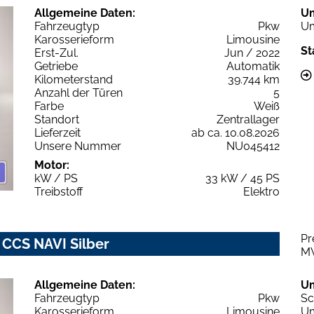
Allgemeine Daten:
U
Fahrzeugtyp
Pkw
Um
Karosserieform
Limousine
St
Erst-Zul.
Jun / 2022
Getriebe
Automatik
Kilometerstand
39.744 km
Anzahl der Türen
5
Farbe
Weiß
Standort
Zentrallager
Lieferzeit
ab ca. 10.08.2026
Unsere Nummer
NU045412
Motor:
kW / PS
33 kW / 45 PS
Treibstoff
Elektro
Pr
 CCS NAVI Silber
M
Allgemeine Daten:
U
Fahrzeugtyp
Pkw
Sc
Karosserieform
Limousine
Um