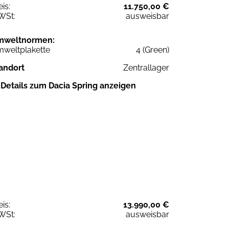
eis:
11.750,00 €
WSt:
ausweisbar
mweltnormen:
weltplakette
4 (Green)
andort
Zentrallager
Details zum Dacia Spring anzeigen
eis:
13.990,00 €
WSt:
ausweisbar