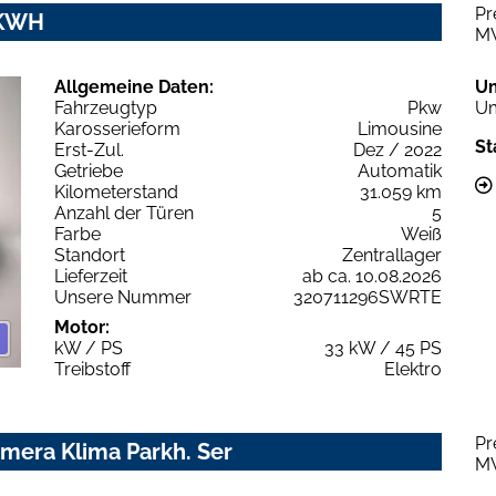
Pr
 KWH
M
Allgemeine Daten:
U
Fahrzeugtyp
Pkw
Um
Karosserieform
Limousine
St
Erst-Zul.
Dez / 2022
Getriebe
Automatik
Kilometerstand
31.059 km
Anzahl der Türen
5
Farbe
Weiß
Standort
Zentrallager
Lieferzeit
ab ca. 10.08.2026
Unsere Nummer
320711296SWRTE
Motor:
kW / PS
33 kW / 45 PS
Treibstoff
Elektro
Pr
amera Klima Parkh. Ser
M