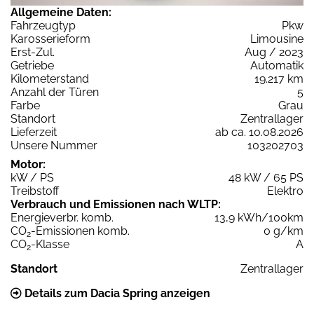
Allgemeine Daten:
Fahrzeugtyp
Pkw
Karosserieform
Limousine
Erst-Zul.
Aug / 2023
Getriebe
Automatik
Kilometerstand
19.217 km
Anzahl der Türen
5
Farbe
Grau
Standort
Zentrallager
Lieferzeit
ab ca. 10.08.2026
Unsere Nummer
103202703
Motor:
kW / PS
48 kW / 65 PS
Treibstoff
Elektro
Verbrauch und Emissionen nach WLTP:
Energieverbr. komb.
13,9 kWh/100km
CO
-Emissionen komb.
0 g/km
2
CO
-Klasse
A
2
Standort
Zentrallager
Details zum Dacia Spring anzeigen