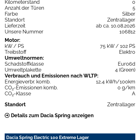
Kilometerstand
0
Anzahl der Türen
5
Farbe
Silber
Standort
Zentrallager
Lieferzeit
ab ca. 10.08.2026
Unsere Nummer
106812
Motor:
kW / PS
75 kW / 102 PS
Treibstoff
Elektro
Umweltnormen:
Schadstoffklasse
Euro6d
Umweltplakette
4 (Green)
Verbrauch und Emissionen nach WLTP:
Energieverbr. komb.
12,4 kWh/100km
CO
-Emissionen komb.
0 g/km
2
CO
-Klasse
A
2
Standort
Zentrallager
Details zum Dacia Spring anzeigen
Dacia Spring Electric 100 Extreme Lager