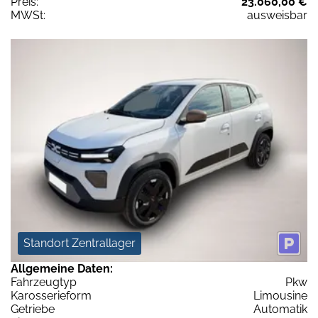
Preis:
23.060,00 €
MWSt:
ausweisbar
Standort Zentrallager
Allgemeine Daten:
Fahrzeugtyp
Pkw
Karosserieform
Limousine
Getriebe
Automatik