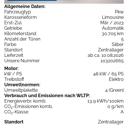
Allgemeine Daten:
Fahrzeugtyp
Pkw
Karosserieform
Limousine
Erst-Zul.
Mär / 2023
Getriebe
Automatik
Kilometerstand
30.705 km
Anzahl der Türen
5
Farbe
Silber
Standort
Zentrallager
Lieferzeit
ab ca. 10.08.2026
Unsere Nummer
103202665
Motor:
kW / PS
48 kW / 65 PS
Treibstoff
Elektro
Umweltnormen:
Umweltplakette
4 (Green)
Verbrauch und Emissionen nach WLTP:
Energieverbr. komb.
13,9 kWh/100km
CO
-Emissionen komb.
0 g/km
2
CO
-Klasse
A
2
Standort
Zentrallager