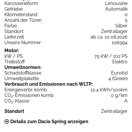
Karosserieform
Limousine
Getriebe
Automatik
Kilometerstand
0
Anzahl der Türen
5
Farbe
Silber
Standort
Zentrallager
Lieferzeit
ab ca. 10.08.2026
Unsere Nummer
106994
Motor:
kW / PS
75 kW / 102 PS
Treibstoff
Elektro
Umweltnormen:
Schadstoffklasse
Euro6d
Umweltplakette
4 (Green)
Verbrauch und Emissionen nach WLTP:
Energieverbr. komb.
12,4 kWh/100km
CO
-Emissionen komb.
0 g/km
2
CO
-Klasse
A
2
Standort
Zentrallager
Details zum Dacia Spring anzeigen