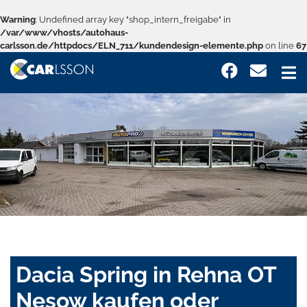
Warning
: Undefined array key "shop_intern_freigabe" in
/var/www/vhosts/autohaus-
carlsson.de/httpdocs/ELN_711/kundendesign-elemente.php
on line
67
Dacia Spring in Rehna OT
Nesow kaufen oder