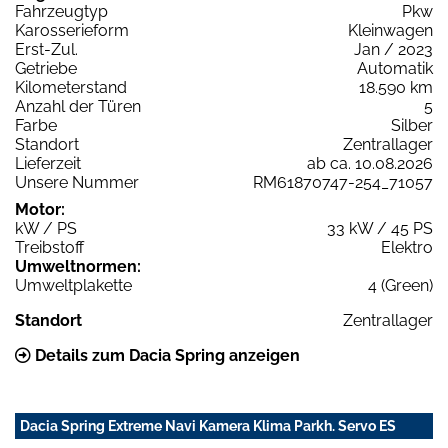
Fahrzeugtyp
Pkw
Karosserieform
Kleinwagen
Erst-Zul.
Jan / 2023
Getriebe
Automatik
Kilometerstand
18.590 km
Anzahl der Türen
5
Farbe
Silber
Standort
Zentrallager
Lieferzeit
ab ca. 10.08.2026
Unsere Nummer
RM61870747-254_71057
Motor:
kW / PS
33 kW / 45 PS
Treibstoff
Elektro
Umweltnormen:
Umweltplakette
4 (Green)
Standort
Zentrallager
Details zum Dacia Spring anzeigen
Dacia Spring Extreme Navi Kamera Klima Parkh. Servo ES