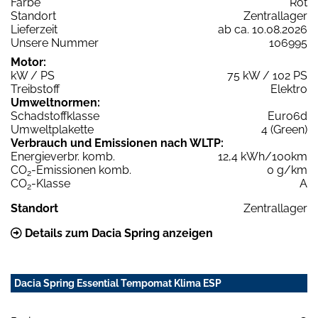
Farbe
Rot
Standort
Zentrallager
Lieferzeit
ab ca. 10.08.2026
Unsere Nummer
106995
Motor:
kW / PS
75 kW / 102 PS
Treibstoff
Elektro
Umweltnormen:
Schadstoffklasse
Euro6d
Umweltplakette
4 (Green)
Verbrauch und Emissionen nach WLTP:
Energieverbr. komb.
12,4 kWh/100km
CO
-Emissionen komb.
0 g/km
2
CO
-Klasse
A
2
Standort
Zentrallager
Details zum Dacia Spring anzeigen
Dacia Spring Essential Tempomat Klima ESP