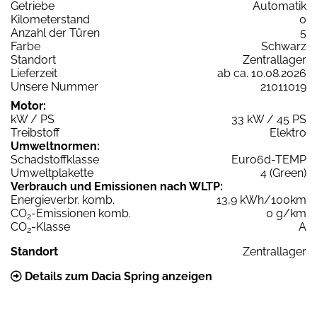
Getriebe
Automatik
Kilometerstand
0
Anzahl der Türen
5
Farbe
Schwarz
Standort
Zentrallager
Lieferzeit
ab ca. 10.08.2026
Unsere Nummer
21011019
Motor:
kW / PS
33 kW / 45 PS
Treibstoff
Elektro
Umweltnormen:
Schadstoffklasse
Euro6d-TEMP
Umweltplakette
4 (Green)
Verbrauch und Emissionen nach WLTP:
Energieverbr. komb.
13,9 kWh/100km
CO
-Emissionen komb.
0 g/km
2
CO
-Klasse
A
2
Standort
Zentrallager
Details zum Dacia Spring anzeigen