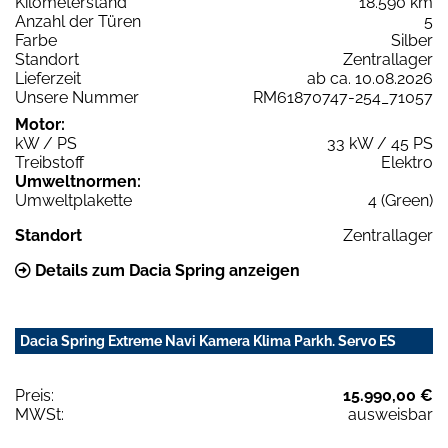
Kilometerstand
18.590 km
Anzahl der Türen
5
Farbe
Silber
Standort
Zentrallager
Lieferzeit
ab ca. 10.08.2026
Unsere Nummer
RM61870747-254_71057
Motor:
kW / PS
33 kW / 45 PS
Treibstoff
Elektro
Umweltnormen:
Umweltplakette
4 (Green)
Standort
Zentrallager
Details zum Dacia Spring anzeigen
Dacia Spring Extreme Navi Kamera Klima Parkh. Servo ES
Preis:
15.990,00 €
MWSt:
ausweisbar