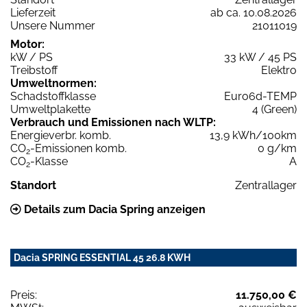
Lieferzeit
ab ca. 10.08.2026
Unsere Nummer
21011019
Motor:
kW / PS
33 kW / 45 PS
Treibstoff
Elektro
Umweltnormen:
Schadstoffklasse
Euro6d-TEMP
Umweltplakette
4 (Green)
Verbrauch und Emissionen nach WLTP:
Energieverbr. komb.
13,9 kWh/100km
CO
-Emissionen komb.
0 g/km
2
CO
-Klasse
A
2
Standort
Zentrallager
Details zum Dacia Spring anzeigen
Dacia SPRING ESSENTIAL 45 26.8 KWH
Preis:
11.750,00 €