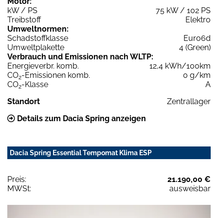
Motor:
kW / PS
75 kW / 102 PS
Treibstoff
Elektro
Umweltnormen:
Schadstoffklasse
Euro6d
Umweltplakette
4 (Green)
Verbrauch und Emissionen nach WLTP:
Energieverbr. komb.
12,4 kWh/100km
CO
-Emissionen komb.
0 g/km
2
CO
-Klasse
A
2
Standort
Zentrallager
Details zum Dacia Spring anzeigen
Dacia Spring Essential Tempomat Klima ESP
Preis:
21.190,00 €
MWSt:
ausweisbar