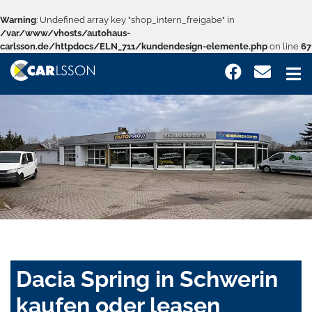
Warning
: Undefined array key "shop_intern_freigabe" in
/var/www/vhosts/autohaus-
carlsson.de/httpdocs/ELN_711/kundendesign-elemente.php
on line
67
Dacia Spring in Schwerin
kaufen oder leasen