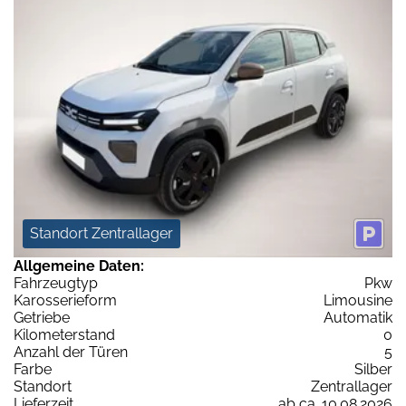
Standort Zentrallager
Allgemeine Daten:
Fahrzeugtyp
Pkw
Karosserieform
Limousine
Getriebe
Automatik
Kilometerstand
0
Anzahl der Türen
5
Farbe
Silber
Standort
Zentrallager
Lieferzeit
ab ca. 10.08.2026