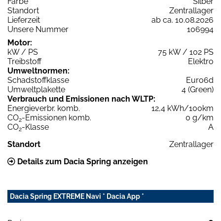
Farbe
Silber
Standort
Zentrallager
Lieferzeit
ab ca. 10.08.2026
Unsere Nummer
106994
Motor:
kW / PS
75 kW / 102 PS
Treibstoff
Elektro
Umweltnormen:
Schadstoffklasse
Euro6d
Umweltplakette
4 (Green)
Verbrauch und Emissionen nach WLTP:
Energieverbr. komb.
12,4 kWh/100km
CO
-Emissionen komb.
0 g/km
2
CO
-Klasse
A
2
Standort
Zentrallager
Details zum Dacia Spring anzeigen
Dacia Spring EXTREME Navi * Dacia App *