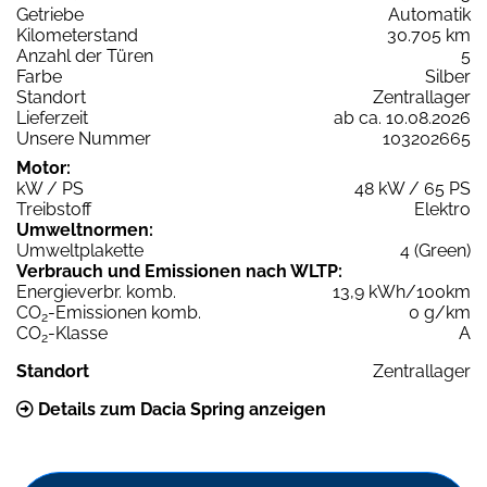
Getriebe
Automatik
Kilometerstand
30.705 km
Anzahl der Türen
5
Farbe
Silber
Standort
Zentrallager
Lieferzeit
ab ca. 10.08.2026
Unsere Nummer
103202665
Motor:
kW / PS
48 kW / 65 PS
Treibstoff
Elektro
Umweltnormen:
Umweltplakette
4 (Green)
Verbrauch und Emissionen nach WLTP:
Energieverbr. komb.
13,9 kWh/100km
CO
-Emissionen komb.
0 g/km
2
CO
-Klasse
A
2
Standort
Zentrallager
Details zum Dacia Spring anzeigen