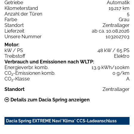
Getriebe
Automatik
Kilometerstand
19.217 km
Anzahl der Türen
5
Farbe
Grau
Standort
Zentrallager
Lieferzeit
ab ca. 10.08.2026
Unsere Nummer
103202703
Motor:
kW / PS
48 kW / 65 PS
Treibstoff
Elektro
Verbrauch und Emissionen nach WLTP:
Energieverbr. komb.
13,9 kWh/100km
CO
-Emissionen komb.
0 g/km
2
CO
-Klasse
A
2
Standort
Zentrallager
Details zum Dacia Spring anzeigen
Dacia Spring EXTREME Navi*Klima* CCS-Ladeanschluss