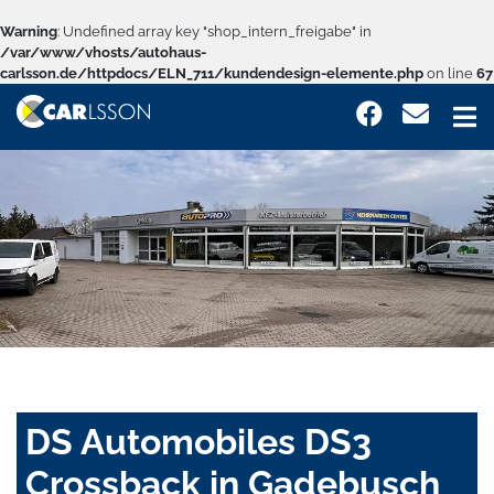
Warning
: Undefined array key "shop_intern_freigabe" in
/var/www/vhosts/autohaus-
carlsson.de/httpdocs/ELN_711/kundendesign-elemente.php
on line
67
DS Automobiles DS3
Crossback in Gadebusch