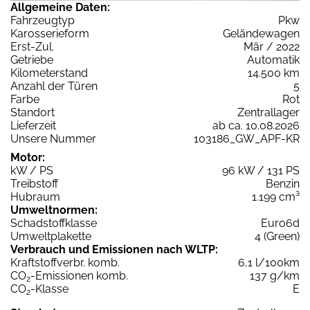
Allgemeine Daten:
Fahrzeugtyp
Pkw
Karosserieform
Geländewagen
Erst-Zul.
Mär / 2022
Getriebe
Automatik
Kilometerstand
14.500 km
Anzahl der Türen
5
Farbe
Rot
Standort
Zentrallager
Lieferzeit
ab ca. 10.08.2026
Unsere Nummer
103186_GW_APF-KR
Motor:
kW / PS
96 kW / 131 PS
Treibstoff
Benzin
Hubraum
1.199 cm³
Umweltnormen:
Schadstoffklasse
Euro6d
Umweltplakette
4 (Green)
Verbrauch und Emissionen nach WLTP:
Kraftstoffverbr. komb.
6,1 l/100km
CO
-Emissionen komb.
137 g/km
2
CO
-Klasse
E
2