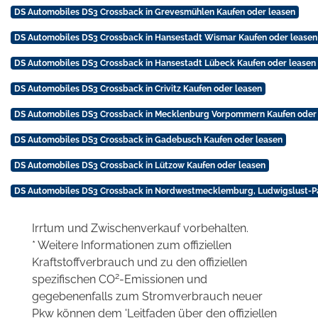
DS Automobiles DS3 Crossback in Grevesmühlen Kaufen oder leasen
DS Automobiles DS3 Crossback in Hansestadt Wismar Kaufen oder leasen
DS Automobiles DS3 Crossback in Hansestadt Lübeck Kaufen oder leasen
DS Automobiles DS3 Crossback in Crivitz Kaufen oder leasen
DS Automobiles DS3 Crossback in Mecklenburg Vorpommern Kaufen oder
DS Automobiles DS3 Crossback in Gadebusch Kaufen oder leasen
DS Automobiles DS3 Crossback in Lützow Kaufen oder leasen
DS Automobiles DS3 Crossback in Nordwestmecklemburg, Ludwigslust-Pa
Irrtum und Zwischenverkauf vorbehalten.
* Weitere Informationen zum offiziellen
Kraftstoffverbrauch und zu den offiziellen
2
spezifischen CO
-Emissionen und
gegebenenfalls zum Stromverbrauch neuer
Pkw können dem 'Leitfaden über den offiziellen