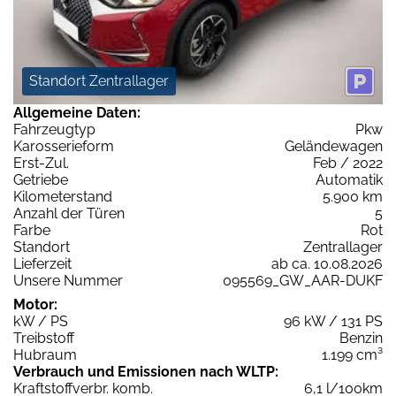
Standort Zentrallager
Allgemeine Daten:
Fahrzeugtyp
Pkw
Karosserieform
Geländewagen
Erst-Zul.
Feb / 2022
Getriebe
Automatik
Kilometerstand
5.900 km
Anzahl der Türen
5
Farbe
Rot
Standort
Zentrallager
Lieferzeit
ab ca. 10.08.2026
Unsere Nummer
095569_GW_AAR-DUKF
Motor:
kW / PS
96 kW / 131 PS
Treibstoff
Benzin
Hubraum
1.199 cm³
Verbrauch und Emissionen nach WLTP:
Kraftstoffverbr. komb.
6,1 l/100km