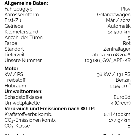
Allgemeine Daten:
Fahrzeugtyp
Pkw
Karosserieform
Geländewagen
Erst-Zul.
Mär / 2022
Getriebe
Automatik
Kilometerstand
14.500 km
Anzahl der Türen
5
Farbe
Rot
Standort
Zentrallager
Lieferzeit
ab ca. 10.08.2026
Unsere Nummer
103186_GW_APF-KR
Motor:
kW / PS
96 kW / 131 PS
Treibstoff
Benzin
Hubraum
1.199 cm³
Umweltnormen:
Schadstoffklasse
Euro6d
Umweltplakette
4 (Green)
Verbrauch und Emissionen nach WLTP:
Kraftstoffverbr. komb.
6,1 l/100km
CO
-Emissionen komb.
137 g/km
2
CO
-Klasse
E
2