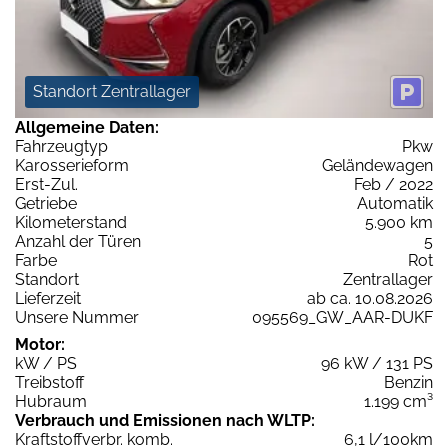
Standort Zentrallager
Allgemeine Daten:
Fahrzeugtyp
Pkw
Karosserieform
Geländewagen
Erst-Zul.
Feb / 2022
Getriebe
Automatik
Kilometerstand
5.900 km
Anzahl der Türen
5
Farbe
Rot
Standort
Zentrallager
Lieferzeit
ab ca. 10.08.2026
Unsere Nummer
095569_GW_AAR-DUKF
Motor:
kW / PS
96 kW / 131 PS
Treibstoff
Benzin
Hubraum
1.199 cm³
Verbrauch und Emissionen nach WLTP:
Kraftstoffverbr. komb.
6,1 l/100km