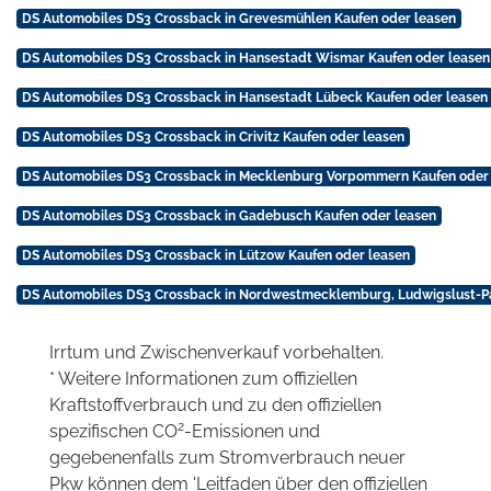
DS Automobiles DS3 Crossback in Grevesmühlen Kaufen oder leasen
DS Automobiles DS3 Crossback in Hansestadt Wismar Kaufen oder leasen
DS Automobiles DS3 Crossback in Hansestadt Lübeck Kaufen oder leasen
DS Automobiles DS3 Crossback in Crivitz Kaufen oder leasen
DS Automobiles DS3 Crossback in Mecklenburg Vorpommern Kaufen oder
DS Automobiles DS3 Crossback in Gadebusch Kaufen oder leasen
DS Automobiles DS3 Crossback in Lützow Kaufen oder leasen
DS Automobiles DS3 Crossback in Nordwestmecklemburg, Ludwigslust-Pa
Irrtum und Zwischenverkauf vorbehalten.
* Weitere Informationen zum offiziellen
Kraftstoffverbrauch und zu den offiziellen
2
spezifischen CO
-Emissionen und
gegebenenfalls zum Stromverbrauch neuer
Pkw können dem 'Leitfaden über den offiziellen