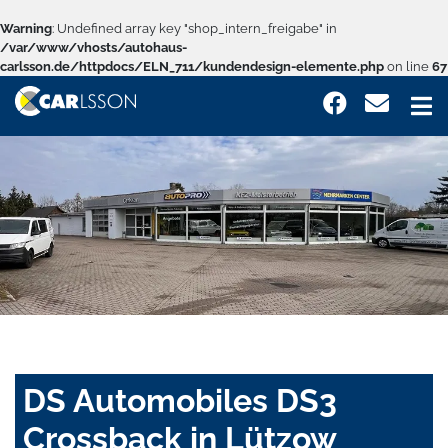
Warning
: Undefined array key "shop_intern_freigabe" in
/var/www/vhosts/autohaus-
carlsson.de/httpdocs/ELN_711/kundendesign-elemente.php
on line
67
DS Automobiles DS3
Crossback in Lützow