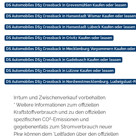
DS Automobiles DS3 Crossback in Grevesmühlen Kaufen oder leasen
DS Automobiles DS3 Crossback in Hansestadt Wismar Kaufen oder leasen
DS Automobiles DS3 Crossback in Hansestadt Lübeck Kaufen oder leasen
DS Automobiles DS3 Crossback in Crivitz Kaufen oder leasen
DS Automobiles DS3 Crossback in Mecklenburg Vorpommern Kaufen oder
DS Automobiles DS3 Crossback in Gadebusch Kaufen oder leasen
DS Automobiles DS3 Crossback in Lützow Kaufen oder leasen
DS Automobiles DS3 Crossback in Nordwestmecklemburg, Ludwigslust-Pa
Irrtum und Zwischenverkauf vorbehalten.
* Weitere Informationen zum offiziellen
Kraftstoffverbrauch und zu den offiziellen
2
spezifischen CO
-Emissionen und
gegebenenfalls zum Stromverbrauch neuer
Pkw können dem 'Leitfaden über den offiziellen