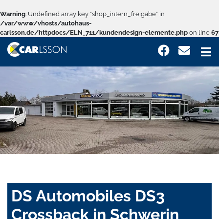
Warning
: Undefined array key "shop_intern_freigabe" in
/var/www/vhosts/autohaus-
carlsson.de/httpdocs/ELN_711/kundendesign-elemente.php
on line
67
DS Automobiles DS3
Crossback in Schwerin