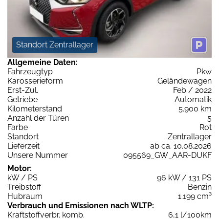
Standort Zentrallager
Allgemeine Daten:
Fahrzeugtyp
Pkw
Karosserieform
Geländewagen
Erst-Zul.
Feb / 2022
Getriebe
Automatik
Kilometerstand
5.900 km
Anzahl der Türen
5
Farbe
Rot
Standort
Zentrallager
Lieferzeit
ab ca. 10.08.2026
Unsere Nummer
095569_GW_AAR-DUKF
Motor:
kW / PS
96 kW / 131 PS
Treibstoff
Benzin
Hubraum
1.199 cm³
Verbrauch und Emissionen nach WLTP:
Kraftstoffverbr. komb.
6,1 l/100km