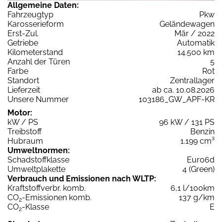
Allgemeine Daten:
Fahrzeugtyp
Pkw
Karosserieform
Geländewagen
Erst-Zul.
Mär / 2022
Getriebe
Automatik
Kilometerstand
14.500 km
Anzahl der Türen
5
Farbe
Rot
Standort
Zentrallager
Lieferzeit
ab ca. 10.08.2026
Unsere Nummer
103186_GW_APF-KR
Motor:
kW / PS
96 kW / 131 PS
Treibstoff
Benzin
Hubraum
1.199 cm³
Umweltnormen:
Schadstoffklasse
Euro6d
Umweltplakette
4 (Green)
Verbrauch und Emissionen nach WLTP:
Kraftstoffverbr. komb.
6,1 l/100km
CO
-Emissionen komb.
137 g/km
2
CO
-Klasse
E
2