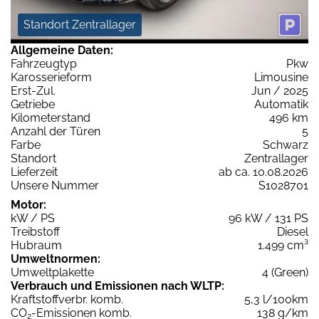
Standort Zentrallager
Allgemeine Daten:
Fahrzeugtyp
Pkw
Karosserieform
Limousine
Erst-Zul.
Jun / 2025
Getriebe
Automatik
Kilometerstand
496 km
Anzahl der Türen
5
Farbe
Schwarz
Standort
Zentrallager
Lieferzeit
ab ca. 10.08.2026
Unsere Nummer
S1028701
Motor:
kW / PS
96 kW / 131 PS
Treibstoff
Diesel
Hubraum
1.499 cm³
Umweltnormen:
Umweltplakette
4 (Green)
Verbrauch und Emissionen nach WLTP:
Kraftstoffverbr. komb.
5,3 l/100km
CO
-Emissionen komb.
138 g/km
2