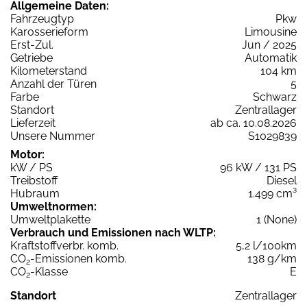
Allgemeine Daten:
Fahrzeugtyp
Pkw
Karosserieform
Limousine
Erst-Zul.
Jun / 2025
Getriebe
Automatik
Kilometerstand
104 km
Anzahl der Türen
5
Farbe
Schwarz
Standort
Zentrallager
Lieferzeit
ab ca. 10.08.2026
Unsere Nummer
S1029839
Motor:
kW / PS
96 kW / 131 PS
Treibstoff
Diesel
Hubraum
1.499 cm³
Umweltnormen:
Umweltplakette
1 (None)
Verbrauch und Emissionen nach WLTP:
Kraftstoffverbr. komb.
5,2 l/100km
CO
-Emissionen komb.
138 g/km
2
CO
-Klasse
E
2
Standort
Zentrallager