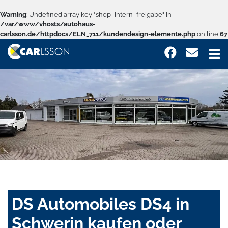
Warning
: Undefined array key "shop_intern_freigabe" in
/var/www/vhosts/autohaus-
carlsson.de/httpdocs/ELN_711/kundendesign-elemente.php
on line
67
DS Automobiles DS4 in
Schwerin kaufen oder