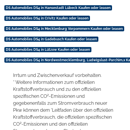
DS Automobiles DS4 in Hansestadt Lübeck Kaufen oder leasen
DS Automobiles DS4 in Crivitz Kaufen oder leasen
DS Automobiles DS4 in Mecklenburg Vorpommern Kaufen oder leasen
DS Automobiles DS4 in Gadebusch Kaufen oder leasen
DS Automobiles DS4 in Lützow Kaufen oder leasen
DS Automobiles DS4 in Nordwestmecklemburg, Ludwigslust-Parchim,x Ka
Irrtum und Zwischenverkauf vorbehalten.
* Weitere Informationen zum offiziellen
Kraftstoffverbrauch und zu den offiziellen
2
spezifischen CO
-Emissionen und
gegebenenfalls zum Stromverbrauch neuer
Pkw können dem 'Leitfaden über den offiziellen
Kraftstoffverbrauch, die offiziellen spezifischen
2
CO
-Emissionen und den offiziellen