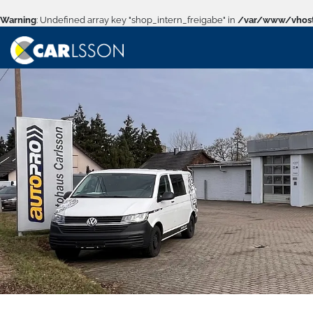
Warning
: Undefined array key "shop_intern_freigabe" in
/var/www/vhost