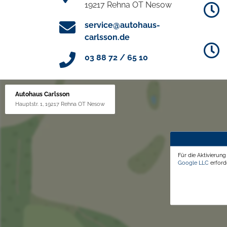
19217 Rehna OT Nesow
service@autohaus-
carlsson.de
03 88 72 / 65 10
Autohaus Carlsson
Hauptstr. 1, 19217 Rehna OT Nesow
Für die Aktivierun
Google LLC
erforde