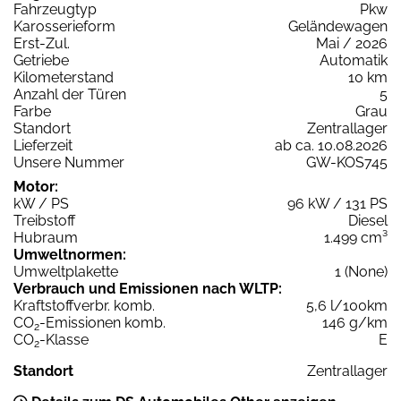
Fahrzeugtyp
Pkw
Karosserieform
Geländewagen
Erst-Zul.
Mai / 2026
Getriebe
Automatik
Kilometerstand
10 km
Anzahl der Türen
5
Farbe
Grau
Standort
Zentrallager
Lieferzeit
ab ca. 10.08.2026
Unsere Nummer
GW-KOS745
Motor:
kW / PS
96 kW / 131 PS
Treibstoff
Diesel
Hubraum
1.499 cm³
Umweltnormen:
Umweltplakette
1 (None)
Verbrauch und Emissionen nach WLTP:
Kraftstoffverbr. komb.
5,6 l/100km
CO
-Emissionen komb.
146 g/km
2
CO
-Klasse
E
2
Standort
Zentrallager