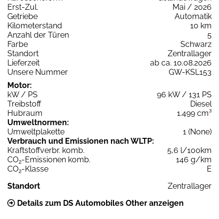
Erst-Zul.
Mai / 2026
Getriebe
Automatik
Kilometerstand
10 km
Anzahl der Türen
5
Farbe
Schwarz
Standort
Zentrallager
Lieferzeit
ab ca. 10.08.2026
Unsere Nummer
GW-KSL153
Motor:
kW / PS
96 kW / 131 PS
Treibstoff
Diesel
Hubraum
1.499 cm³
Umweltnormen:
Umweltplakette
1 (None)
Verbrauch und Emissionen nach WLTP:
Kraftstoffverbr. komb.
5,6 l/100km
CO
-Emissionen komb.
146 g/km
2
CO
-Klasse
E
2
Standort
Zentrallager
Details zum DS Automobiles Other anzeigen