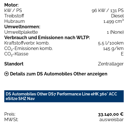
Motor:
kW / PS
96 kW / 131 PS
Treibstoff
Diesel
Hubraum
1.499 cm³
Umweltnormen:
Umweltplakette
1 (None)
Verbrauch und Emissionen nach WLTP:
Kraftstoffverbr. komb.
5,5 l/100km
CO
-Emissionen komb.
145 g/km
2
CO
-Klasse
E
2
Standort
Zentrallager
Details zum DS Automobiles Other anzeigen
DS Automobiles Other DS7 Performance Line eHK 360° ACC
eSitze SHZ Nav
Preis:
33.140,00 €
MWSt:
ausweisbar