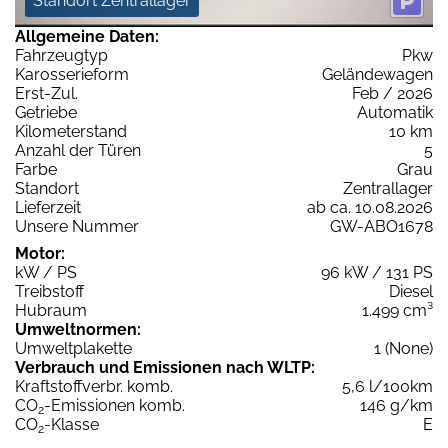
Standort Zentrallager
Allgemeine Daten:
Fahrzeugtyp
Pkw
Karosserieform
Geländewagen
Erst-Zul.
Feb / 2026
Getriebe
Automatik
Kilometerstand
10 km
Anzahl der Türen
5
Farbe
Grau
Standort
Zentrallager
Lieferzeit
ab ca. 10.08.2026
Unsere Nummer
GW-ABO1678
Motor:
kW / PS
96 kW / 131 PS
Treibstoff
Diesel
Hubraum
1.499 cm³
Umweltnormen:
Umweltplakette
1 (None)
Verbrauch und Emissionen nach WLTP:
Kraftstoffverbr. komb.
5,6 l/100km
CO
-Emissionen komb.
146 g/km
2
CO
-Klasse
E
2