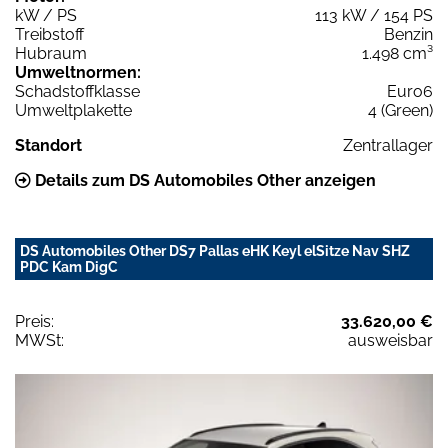
kW / PS
113 kW / 154 PS
Treibstoff
Benzin
Hubraum
1.498 cm³
Umweltnormen:
Schadstoffklasse
Euro6
Umweltplakette
4 (Green)
Standort
Zentrallager
Details zum DS Automobiles Other anzeigen
DS Automobiles Other DS7 Pallas eHK Keyl elSitze Nav SHZ
PDC Kam DigC
Preis:
33.620,00 €
MWSt:
ausweisbar