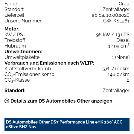
Farbe
Grau
Standort
Zentrallager
Lieferzeit
ab ca. 10.08.2026
Unsere Nummer
GW-KSL261
Motor:
kW / PS
96 kW / 131 PS
Treibstoff
Diesel
Hubraum
1.499 cm³
Umweltnormen:
Umweltplakette
1 (None)
Verbrauch und Emissionen nach WLTP:
Kraftstoffverbr. komb.
5,6 l/100km
CO
-Emissionen komb.
146 g/km
2
CO
-Klasse
E
2
Standort
Zentrallager
Details zum DS Automobiles Other anzeigen
DS Automobiles Other DS7 Performance Line eHK 360° ACC
eSitze SHZ Nav