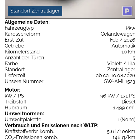
Standort Zentrallager
Allgemeine Daten:
Fahrzeugtyp
Pkw
Karosserieform
Geländewagen
Erst-Zul.
Feb / 2026
Getriebe
Automatik
Kilometerstand
10 km
Anzahl der Türen
5
Farbe
Violett / Lila
Standort
Zentrallager
Lieferzeit
ab ca. 10.08.2026
Unsere Nummer
GW-AML1523
Motor:
kW / PS
96 kW / 131 PS
Treibstoff
Diesel
Hubraum
1.499 cm³
Umweltnormen:
Umweltplakette
1 (None)
Verbrauch und Emissionen nach WLTP:
Kraftstoffverbr. komb.
5,6 l/100km
CO
-Emissionen komb.
146 g/km
2