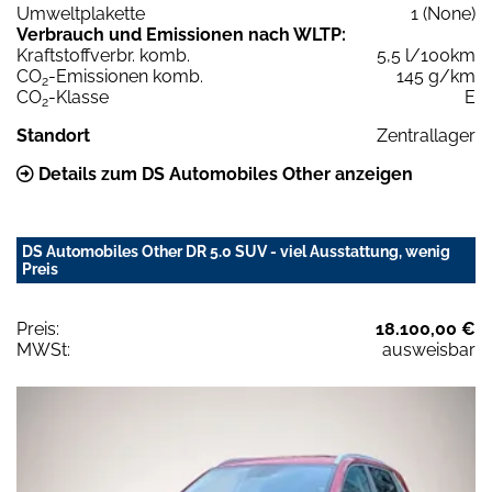
Umweltplakette
1 (None)
Verbrauch und Emissionen nach WLTP:
Kraftstoffverbr. komb.
5,5 l/100km
CO
-Emissionen komb.
145 g/km
2
CO
-Klasse
E
2
Standort
Zentrallager
Details zum DS Automobiles Other anzeigen
DS Automobiles Other DR 5.0 SUV - viel Ausstattung, wenig
Preis
Preis:
18.100,00 €
MWSt:
ausweisbar