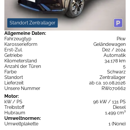
Standort Zentrallager
Allgemeine Daten:
Fahrzeugtyp
Pkw
Karosserieform
Geländewagen
Erst-Zul.
Dez / 2024
Getriebe
Automatik
Kilometerstand
34.178 km
Anzahl der Türen
5
Farbe
Schwarz
Standort
Zentrallager
Lieferzeit
ab ca. 10.08.2026
Unsere Nummer
RW070662
Motor:
kW / PS
96 kW / 131 PS
Treibstoff
Diesel
Hubraum
1.499 cm³
Umweltnormen:
Umweltplakette
1 (None)