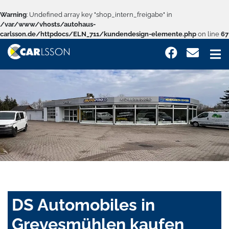
Warning
: Undefined array key "shop_intern_freigabe" in
/var/www/vhosts/autohaus-
carlsson.de/httpdocs/ELN_711/kundendesign-elemente.php
on line
67
DS Automobiles in
Grevesmühlen kaufen