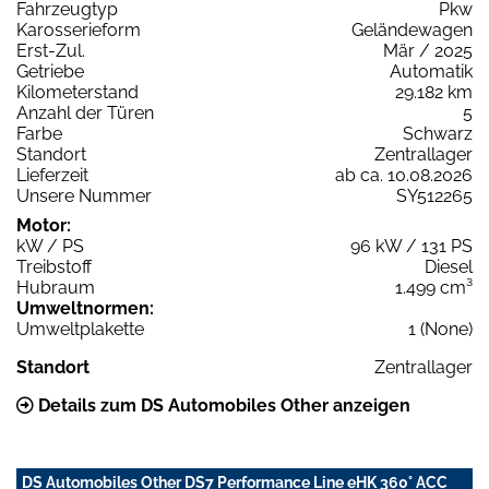
Fahrzeugtyp
Pkw
Karosserieform
Geländewagen
Erst-Zul.
Mär / 2025
Getriebe
Automatik
Kilometerstand
29.182 km
Anzahl der Türen
5
Farbe
Schwarz
Standort
Zentrallager
Lieferzeit
ab ca. 10.08.2026
Unsere Nummer
SY512265
Motor:
kW / PS
96 kW / 131 PS
Treibstoff
Diesel
Hubraum
1.499 cm³
Umweltnormen:
Umweltplakette
1 (None)
Standort
Zentrallager
Details zum DS Automobiles Other anzeigen
DS Automobiles Other DS7 Performance Line eHK 360° ACC