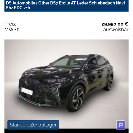
DS Automobiles Other DS7 Etoile AT Leder Schiebedach Navi
Shz PDC v+h
Preis:
29.990,00 €
MWSt:
ausweisbar
Standort Zentrallager