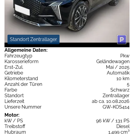
Standort Zentrallager
Allgemeine Daten:
Fahrzeugtyp
Pkw
Karosserieform
Geländewagen
Erst-Zul.
Mai / 2025
Getriebe
Automatik
Kilometerstand
10 km
Anzahl der Türen
5
Farbe
Schwarz
Standort
Zentrallager
Lieferzeit
ab ca. 10.08.2026
Unsere Nummer
GW-KOS414
Motor:
kW / PS
96 kW / 131 PS
Treibstoff
Diesel
Hubraum
1.499 cm³