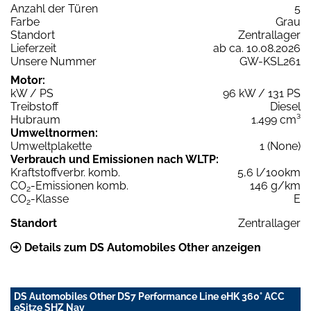
Anzahl der Türen
5
Farbe
Grau
Standort
Zentrallager
Lieferzeit
ab ca. 10.08.2026
Unsere Nummer
GW-KSL261
Motor:
kW / PS
96 kW / 131 PS
Treibstoff
Diesel
Hubraum
1.499 cm³
Umweltnormen:
Umweltplakette
1 (None)
Verbrauch und Emissionen nach WLTP:
Kraftstoffverbr. komb.
5,6 l/100km
CO
-Emissionen komb.
146 g/km
2
CO
-Klasse
E
2
Standort
Zentrallager
Details zum DS Automobiles Other anzeigen
DS Automobiles Other DS7 Performance Line eHK 360° ACC
eSitze SHZ Nav