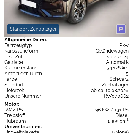
Standort Zentrallager
Allgemeine Daten:
Fahrzeugtyp
Pkw
Karosserieform
Geländewagen
Erst-Zul.
Dez / 2024
Getriebe
Automatik
Kilometerstand
34.178 km
Anzahl der Türen
5
Farbe
Schwarz
Standort
Zentrallager
Lieferzeit
ab ca. 10.08.2026
Unsere Nummer
RW070662
Motor:
kW / PS
96 kW / 131 PS
Treibstoff
Diesel
Hubraum
1.499 cm³
Umweltnormen:
Umweltplakette
1 (None)