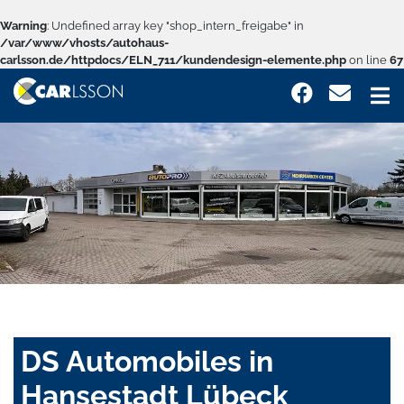
Warning
: Undefined array key "shop_intern_freigabe" in
/var/www/vhosts/autohaus-
carlsson.de/httpdocs/ELN_711/kundendesign-elemente.php
on line
67
DS Automobiles in
Hansestadt Lübeck