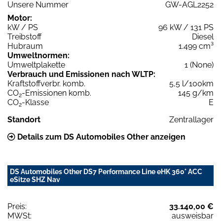
Unsere Nummer
GW-AGL2252
Motor:
kW / PS
96 kW / 131 PS
Treibstoff
Diesel
Hubraum
1.499 cm³
Umweltnormen:
Umweltplakette
1 (None)
Verbrauch und Emissionen nach WLTP:
Kraftstoffverbr. komb.
5,5 l/100km
CO
-Emissionen komb.
145 g/km
2
CO
-Klasse
E
2
Standort
Zentrallager
Details zum DS Automobiles Other anzeigen
DS Automobiles Other DS7 Performance Line eHK 360° ACC
eSitze SHZ Nav
Preis:
33.140,00 €
MWSt:
ausweisbar