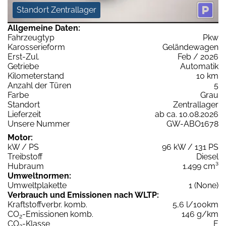
Standort Zentrallager
Allgemeine Daten:
Fahrzeugtyp
Pkw
Karosserieform
Geländewagen
Erst-Zul.
Feb / 2026
Getriebe
Automatik
Kilometerstand
10 km
Anzahl der Türen
5
Farbe
Grau
Standort
Zentrallager
Lieferzeit
ab ca. 10.08.2026
Unsere Nummer
GW-ABO1678
Motor:
kW / PS
96 kW / 131 PS
Treibstoff
Diesel
Hubraum
1.499 cm³
Umweltnormen:
Umweltplakette
1 (None)
Verbrauch und Emissionen nach WLTP:
Kraftstoffverbr. komb.
5,6 l/100km
CO
-Emissionen komb.
146 g/km
2
CO
-Klasse
E
2