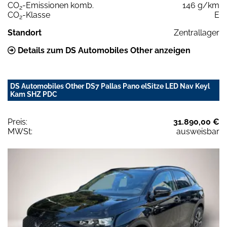
CO
-Emissionen komb.
146 g/km
2
CO
-Klasse
E
2
Standort
Zentrallager
Details zum DS Automobiles Other anzeigen
DS Automobiles Other DS7 Pallas Pano elSitze LED Nav Keyl
Kam SHZ PDC
Preis:
31.890,00 €
MWSt:
ausweisbar