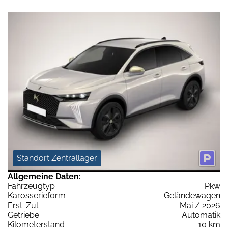
Standort Zentrallager
Allgemeine Daten:
Fahrzeugtyp
Pkw
Karosserieform
Geländewagen
Erst-Zul.
Mai / 2026
Getriebe
Automatik
Kilometerstand
10 km