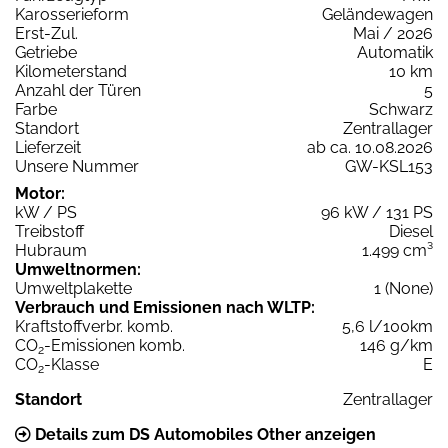
Karosserieform
Geländewagen
Erst-Zul.
Mai / 2026
Getriebe
Automatik
Kilometerstand
10 km
Anzahl der Türen
5
Farbe
Schwarz
Standort
Zentrallager
Lieferzeit
ab ca. 10.08.2026
Unsere Nummer
GW-KSL153
Motor:
kW / PS
96 kW / 131 PS
Treibstoff
Diesel
Hubraum
1.499 cm³
Umweltnormen:
Umweltplakette
1 (None)
Verbrauch und Emissionen nach WLTP:
Kraftstoffverbr. komb.
5,6 l/100km
CO
-Emissionen komb.
146 g/km
2
CO
-Klasse
E
2
Standort
Zentrallager
Details zum DS Automobiles Other anzeigen