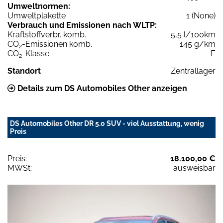
Umweltnormen:
Umweltplakette
1 (None)
Verbrauch und Emissionen nach WLTP:
Kraftstoffverbr. komb.
5,5 l/100km
CO
-Emissionen komb.
145 g/km
2
CO
-Klasse
E
2
Standort
Zentrallager
Details zum DS Automobiles Other anzeigen
DS Automobiles Other DR 5.0 SUV - viel Ausstattung, wenig
Preis
Preis:
18.100,00 €
MWSt:
ausweisbar