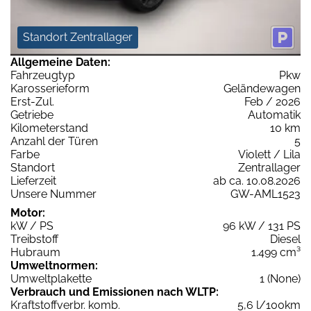
Standort Zentrallager
Allgemeine Daten:
Fahrzeugtyp
Pkw
Karosserieform
Geländewagen
Erst-Zul.
Feb / 2026
Getriebe
Automatik
Kilometerstand
10 km
Anzahl der Türen
5
Farbe
Violett / Lila
Standort
Zentrallager
Lieferzeit
ab ca. 10.08.2026
Unsere Nummer
GW-AML1523
Motor:
kW / PS
96 kW / 131 PS
Treibstoff
Diesel
Hubraum
1.499 cm³
Umweltnormen:
Umweltplakette
1 (None)
Verbrauch und Emissionen nach WLTP:
Kraftstoffverbr. komb.
5,6 l/100km