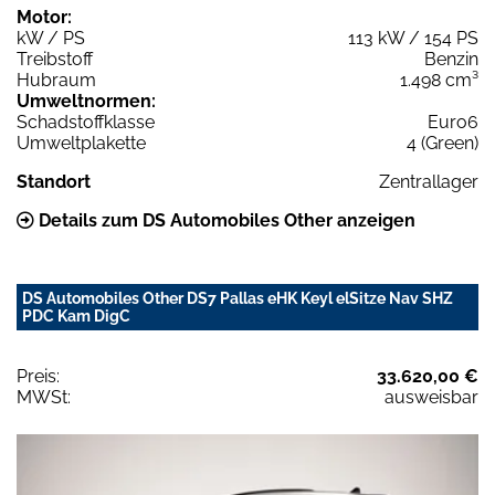
Motor:
kW / PS
113 kW / 154 PS
Treibstoff
Benzin
Hubraum
1.498 cm³
Umweltnormen:
Schadstoffklasse
Euro6
Umweltplakette
4 (Green)
Standort
Zentrallager
Details zum DS Automobiles Other anzeigen
DS Automobiles Other DS7 Pallas eHK Keyl elSitze Nav SHZ
PDC Kam DigC
Preis:
33.620,00 €
MWSt:
ausweisbar