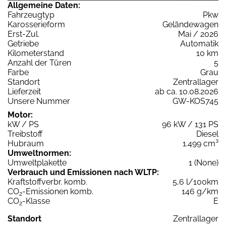
Allgemeine Daten:
Fahrzeugtyp
Pkw
Karosserieform
Geländewagen
Erst-Zul.
Mai / 2026
Getriebe
Automatik
Kilometerstand
10 km
Anzahl der Türen
5
Farbe
Grau
Standort
Zentrallager
Lieferzeit
ab ca. 10.08.2026
Unsere Nummer
GW-KOS745
Motor:
kW / PS
96 kW / 131 PS
Treibstoff
Diesel
Hubraum
1.499 cm³
Umweltnormen:
Umweltplakette
1 (None)
Verbrauch und Emissionen nach WLTP:
Kraftstoffverbr. komb.
5,6 l/100km
CO
-Emissionen komb.
146 g/km
2
CO
-Klasse
E
2
Standort
Zentrallager