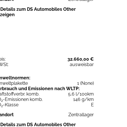
Details zum DS Automobiles Other
zeigen
eis:
32.660,00 €
WSt:
ausweisbar
mweltnormen:
weltplakette
1 (None)
rbrauch und Emissionen nach WLTP:
aftstoffverbr. komb.
5,6 l/100km
O
-Emissionen komb.
146 g/km
2
O
-Klasse
E
2
andort
Zentrallager
Details zum DS Automobiles Other