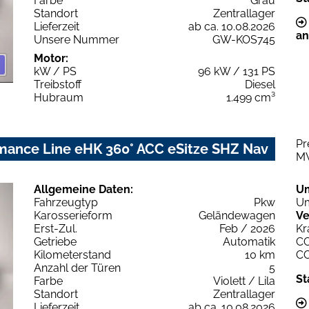
Farbe
Grau
Standort
Zentrallager
Lieferzeit
ab ca. 10.08.2026
an
Unsere Nummer
GW-KOS745
Motor:
kW / PS
96 kW / 131 PS
Treibstoff
Diesel
Hubraum
1.499 cm³
Pr
mance Line eHK 360° ACC eSitze SHZ Nav
M
Allgemeine Daten:
U
Fahrzeugtyp
Pkw
Um
Karosserieform
Geländewagen
Ve
Erst-Zul.
Feb / 2026
Kr
Getriebe
Automatik
C
Kilometerstand
10 km
C
Anzahl der Türen
5
St
Farbe
Violett / Lila
Standort
Zentrallager
Lieferzeit
ab ca. 10.08.2026