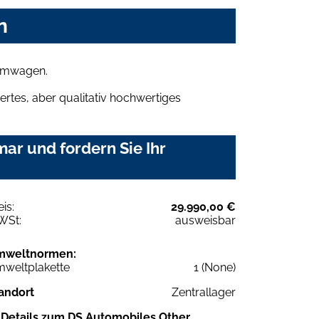
n
aumwagen.
rtes, aber qualitativ hochwertiges
ar und fordern Sie Ihr
eis:
29.990,00 €
WSt:
ausweisbar
mweltnormen:
weltplakette
1 (None)
andort
Zentrallager
Details zum DS Automobiles Other