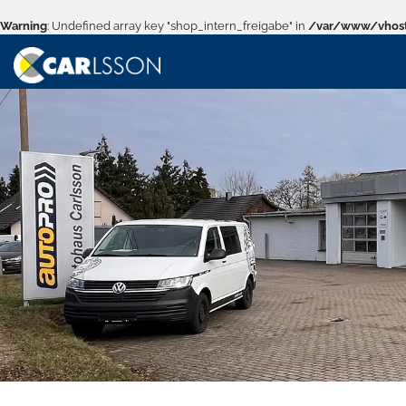
Warning
: Undefined array key "shop_intern_freigabe" in
/var/www/vhost