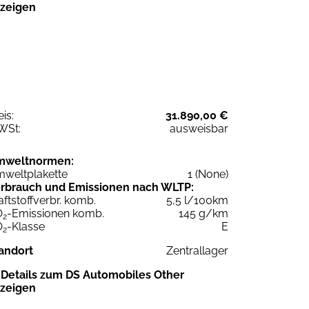
zeigen
eis:
31.890,00 €
WSt:
ausweisbar
mweltnormen:
weltplakette
1 (None)
rbrauch und Emissionen nach WLTP:
aftstoffverbr. komb.
5,5 l/100km
O
-Emissionen komb.
145 g/km
2
O
-Klasse
E
2
andort
Zentrallager
Details zum DS Automobiles Other
zeigen