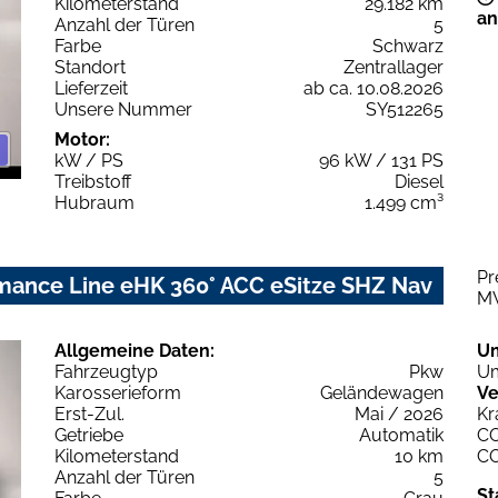
Kilometerstand
29.182 km
an
Anzahl der Türen
5
Farbe
Schwarz
Standort
Zentrallager
Lieferzeit
ab ca. 10.08.2026
Unsere Nummer
SY512265
Motor:
kW / PS
96 kW / 131 PS
Treibstoff
Diesel
Hubraum
1.499 cm³
Pr
mance Line eHK 360° ACC eSitze SHZ Nav
M
Allgemeine Daten:
U
Fahrzeugtyp
Pkw
Um
Karosserieform
Geländewagen
Ve
Erst-Zul.
Mai / 2026
Kr
Getriebe
Automatik
C
Kilometerstand
10 km
C
Anzahl der Türen
5
St