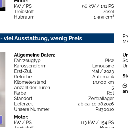
Motor:
kW / PS
96 kW / 131 PS
Treibstoff
Diesel
Hubraum
1.499 cm³
Pr
 viel Ausstattung, wenig Preis
M
Allgemeine Daten:
U
Fahrzeugtyp
Pkw
Sc
Karosserieform
Limousine
Um
Erst-Zul.
Mai / 2023
St
Getriebe
Automatik
Kilometerstand
19.900 km
Anzahl der Türen
5
an
Farbe
Rot
Standort
Zentrallager
Lieferzeit
ab ca. 10.08.2026
Unsere Nummer
P830010
Motor:
kW / PS
113 kW / 154 PS
Treibstoff
Benzin