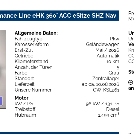
Pr
mance Line eHK 360° ACC eSitze SHZ Nav
M
Allgemeine Daten:
U
Fahrzeugtyp
Pkw
Um
Karosserieform
Geländewagen
Ve
Erst-Zul.
Mai / 2026
Kr
Getriebe
Automatik
C
Kilometerstand
10 km
C
Anzahl der Türen
5
St
Farbe
Grau
Standort
Zentrallager
Lieferzeit
ab ca. 10.08.2026
an
Unsere Nummer
GW-KSL261
Motor:
kW / PS
96 kW / 131 PS
Treibstoff
Diesel
Hubraum
1.499 cm³