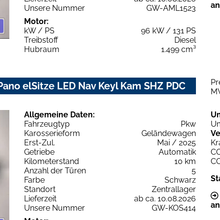
an
Unsere Nummer
GW-AML1523
Motor:
kW / PS
96 kW / 131 PS
Treibstoff
Diesel
Hubraum
1.499 cm³
Pr
 Pano elSitze LED Nav Keyl Kam SHZ PDC
M
Allgemeine Daten:
U
Fahrzeugtyp
Pkw
Um
Karosserieform
Geländewagen
Ve
Erst-Zul.
Mai / 2025
Kr
Getriebe
Automatik
C
Kilometerstand
10 km
C
Anzahl der Türen
5
St
Farbe
Schwarz
Standort
Zentrallager
Lieferzeit
ab ca. 10.08.2026
an
Unsere Nummer
GW-KOS414