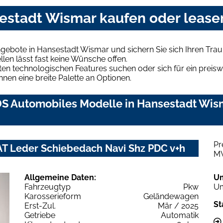
estadt Wismar kaufen oder lease
gebote in Hansestadt Wismar und sichern Sie sich Ihren Tr
len lässt fast keine Wünsche offen.
en technologischen Features suchen oder sich für ein preiswe
hnen eine breite Palette an Optionen.
S Automobiles Modelle in Hansestadt Wism
Pr
AT Leder Schiebedach Navi Shz PDC v+h
M
Allgemeine Daten:
U
Fahrzeugtyp
Pkw
Um
Karosserieform
Geländewagen
St
Erst-Zul.
Mär / 2025
Getriebe
Automatik