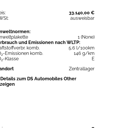
eis:
33.140,00 €
WSt:
ausweisbar
mweltnormen:
weltplakette
1 (None)
rbrauch und Emissionen nach WLTP:
aftstoffverbr. komb.
5,6 l/100km
O
-Emissionen komb.
146 g/km
2
O
-Klasse
E
2
andort
Zentrallager
Details zum DS Automobiles Other
zeigen