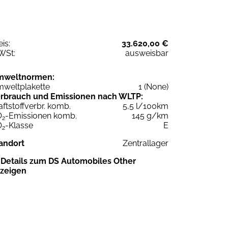
eis:
33.620,00 €
WSt:
ausweisbar
mweltnormen:
weltplakette
1 (None)
rbrauch und Emissionen nach WLTP:
aftstoffverbr. komb.
5,5 l/100km
O
-Emissionen komb.
145 g/km
2
O
-Klasse
E
2
andort
Zentrallager
Details zum DS Automobiles Other
zeigen