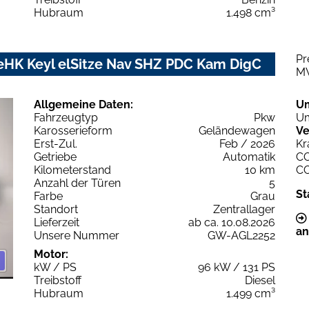
Hubraum
1.498 cm³
Pr
 eHK Keyl elSitze Nav SHZ PDC Kam DigC
M
Allgemeine Daten:
U
Fahrzeugtyp
Pkw
Um
Karosserieform
Geländewagen
Ve
Erst-Zul.
Feb / 2026
Kr
Getriebe
Automatik
C
Kilometerstand
10 km
C
Anzahl der Türen
5
St
Farbe
Grau
Standort
Zentrallager
Lieferzeit
ab ca. 10.08.2026
an
Unsere Nummer
GW-AGL2252
Motor:
kW / PS
96 kW / 131 PS
Treibstoff
Diesel
Hubraum
1.499 cm³