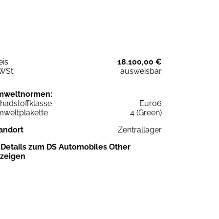
eis:
18.100,00 €
WSt:
ausweisbar
mweltnormen:
hadstoffklasse
Euro6
weltplakette
4 (Green)
andort
Zentrallager
Details zum DS Automobiles Other
zeigen