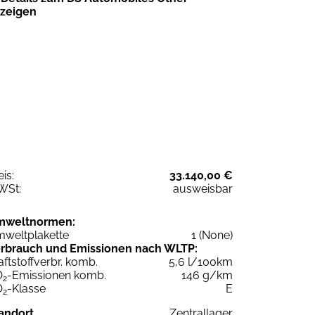
zeigen
eis:
33.140,00 €
WSt:
ausweisbar
mweltnormen:
weltplakette
1 (None)
rbrauch und Emissionen nach WLTP:
aftstoffverbr. komb.
5,6 l/100km
O
-Emissionen komb.
146 g/km
2
O
-Klasse
E
2
andort
Zentrallager