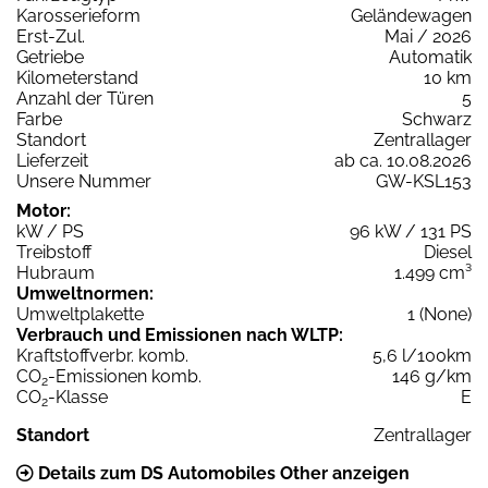
Karosserieform
Geländewagen
Erst-Zul.
Mai / 2026
Getriebe
Automatik
Kilometerstand
10 km
Anzahl der Türen
5
Farbe
Schwarz
Standort
Zentrallager
Lieferzeit
ab ca. 10.08.2026
Unsere Nummer
GW-KSL153
Motor:
kW / PS
96 kW / 131 PS
Treibstoff
Diesel
Hubraum
1.499 cm³
Umweltnormen:
Umweltplakette
1 (None)
Verbrauch und Emissionen nach WLTP:
Kraftstoffverbr. komb.
5,6 l/100km
CO
-Emissionen komb.
146 g/km
2
CO
-Klasse
E
2
Standort
Zentrallager
Details zum DS Automobiles Other anzeigen