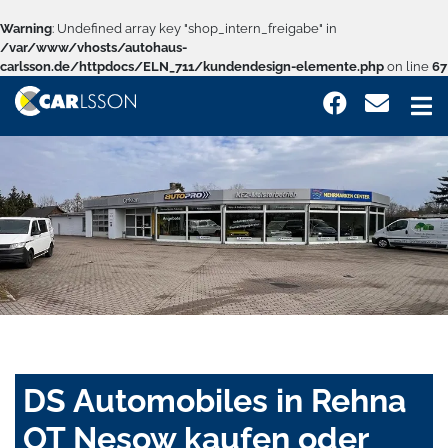
Warning
: Undefined array key "shop_intern_freigabe" in
/var/www/vhosts/autohaus-
carlsson.de/httpdocs/ELN_711/kundendesign-elemente.php
on line
67
DS Automobiles in Rehna
OT Nesow kaufen oder