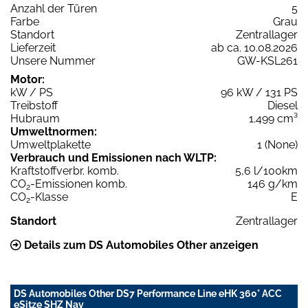
Anzahl der Türen
5
Farbe
Grau
Standort
Zentrallager
Lieferzeit
ab ca. 10.08.2026
Unsere Nummer
GW-KSL261
Motor:
kW / PS
96 kW / 131 PS
Treibstoff
Diesel
Hubraum
1.499 cm³
Umweltnormen:
Umweltplakette
1 (None)
Verbrauch und Emissionen nach WLTP:
Kraftstoffverbr. komb.
5,6 l/100km
CO
-Emissionen komb.
146 g/km
2
CO
-Klasse
E
2
Standort
Zentrallager
Details zum DS Automobiles Other anzeigen
DS Automobiles Other DS7 Performance Line eHK 360° ACC
eSitze SHZ Nav