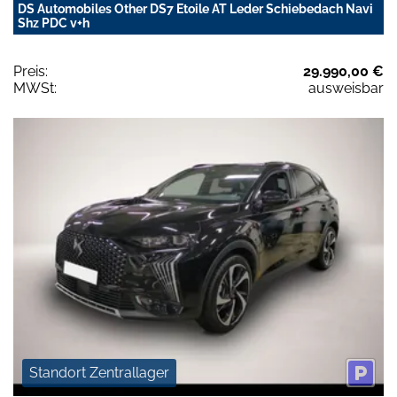
DS Automobiles Other DS7 Etoile AT Leder Schiebedach Navi
Shz PDC v+h
Preis:
29.990,00 €
MWSt:
ausweisbar
Standort Zentrallager