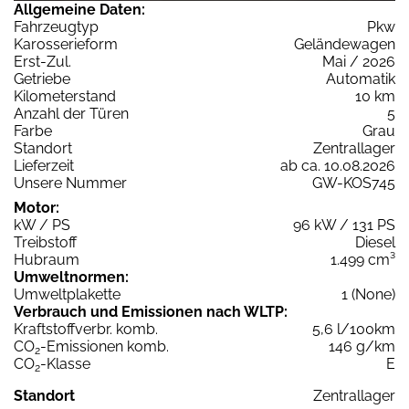
Allgemeine Daten:
Fahrzeugtyp
Pkw
Karosserieform
Geländewagen
Erst-Zul.
Mai / 2026
Getriebe
Automatik
Kilometerstand
10 km
Anzahl der Türen
5
Farbe
Grau
Standort
Zentrallager
Lieferzeit
ab ca. 10.08.2026
Unsere Nummer
GW-KOS745
Motor:
kW / PS
96 kW / 131 PS
Treibstoff
Diesel
Hubraum
1.499 cm³
Umweltnormen:
Umweltplakette
1 (None)
Verbrauch und Emissionen nach WLTP:
Kraftstoffverbr. komb.
5,6 l/100km
CO
-Emissionen komb.
146 g/km
2
CO
-Klasse
E
2
Standort
Zentrallager