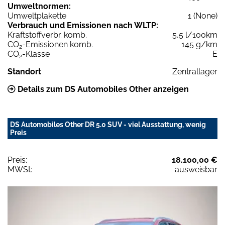
Umweltnormen:
Umweltplakette
1 (None)
Verbrauch und Emissionen nach WLTP:
Kraftstoffverbr. komb.
5,5 l/100km
CO
-Emissionen komb.
145 g/km
2
CO
-Klasse
E
2
Standort
Zentrallager
Details zum DS Automobiles Other anzeigen
DS Automobiles Other DR 5.0 SUV - viel Ausstattung, wenig
Preis
Preis:
18.100,00 €
MWSt:
ausweisbar