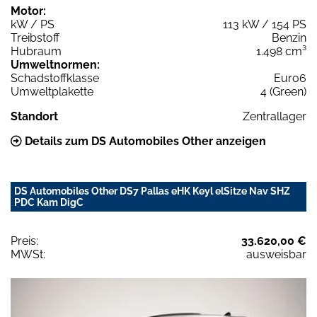
Motor:
kW / PS
113 kW / 154 PS
Treibstoff
Benzin
Hubraum
1.498 cm³
Umweltnormen:
Schadstoffklasse
Euro6
Umweltplakette
4 (Green)
Standort
Zentrallager
Details zum DS Automobiles Other anzeigen
DS Automobiles Other DS7 Pallas eHK Keyl elSitze Nav SHZ
PDC Kam DigC
Preis:
33.620,00 €
MWSt:
ausweisbar