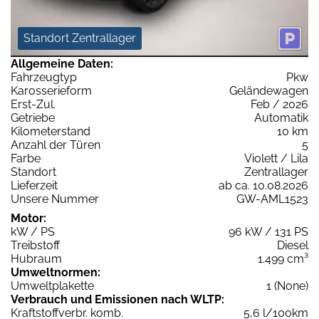
Standort Zentrallager
Allgemeine Daten:
Fahrzeugtyp
Pkw
Karosserieform
Geländewagen
Erst-Zul.
Feb / 2026
Getriebe
Automatik
Kilometerstand
10 km
Anzahl der Türen
5
Farbe
Violett / Lila
Standort
Zentrallager
Lieferzeit
ab ca. 10.08.2026
Unsere Nummer
GW-AML1523
Motor:
kW / PS
96 kW / 131 PS
Treibstoff
Diesel
Hubraum
1.499 cm³
Umweltnormen:
Umweltplakette
1 (None)
Verbrauch und Emissionen nach WLTP:
Kraftstoffverbr. komb.
5,6 l/100km