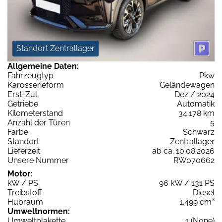
Standort Zentrallager
Allgemeine Daten:
Fahrzeugtyp
Pkw
Karosserieform
Geländewagen
Erst-Zul.
Dez / 2024
Getriebe
Automatik
Kilometerstand
34.178 km
Anzahl der Türen
5
Farbe
Schwarz
Standort
Zentrallager
Lieferzeit
ab ca. 10.08.2026
Unsere Nummer
RW070662
Motor:
kW / PS
96 kW / 131 PS
Treibstoff
Diesel
Hubraum
1.499 cm³
Umweltnormen:
Umweltplakette
1 (None)