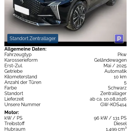
Standort Zentrallager
Allgemeine Daten:
Fahrzeugtyp
Pkw
Karosserieform
Geländewagen
Erst-Zul.
Mai / 2025
Getriebe
Automatik
Kilometerstand
10 km
Anzahl der Türen
5
Farbe
Schwarz
Standort
Zentrallager
Lieferzeit
ab ca. 10.08.2026
Unsere Nummer
GW-KOS414
Motor:
kW / PS
96 kW / 131 PS
Treibstoff
Diesel
Hubraum
1.499 cm³