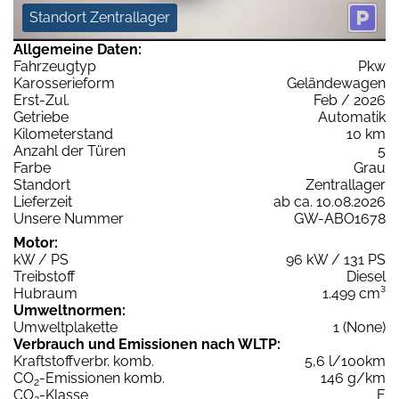
Standort Zentrallager
Allgemeine Daten:
Fahrzeugtyp
Pkw
Karosserieform
Geländewagen
Erst-Zul.
Feb / 2026
Getriebe
Automatik
Kilometerstand
10 km
Anzahl der Türen
5
Farbe
Grau
Standort
Zentrallager
Lieferzeit
ab ca. 10.08.2026
Unsere Nummer
GW-ABO1678
Motor:
kW / PS
96 kW / 131 PS
Treibstoff
Diesel
Hubraum
1.499 cm³
Umweltnormen:
Umweltplakette
1 (None)
Verbrauch und Emissionen nach WLTP:
Kraftstoffverbr. komb.
5,6 l/100km
CO
-Emissionen komb.
146 g/km
2
CO
-Klasse
E
2