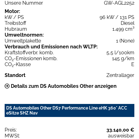
Unsere Nummer
GW-AGL2252
Motor:
kW / PS
96 kW / 131 PS
Treibstoff
Diesel
Hubraum
1.499 cm³
Umweltnormen:
Umweltplakette
1 (None)
Verbrauch und Emissionen nach WLTP:
Kraftstoffverbr. komb.
5,5 l/100km
CO
-Emissionen komb.
145 g/km
2
CO
-Klasse
E
2
Standort
Zentrallager
Details zum DS Automobiles Other anzeigen
DS Automobiles Other DS7 Performance Line eHK 360° ACC
eSitze SHZ Nav
Preis:
33.140,00 €
MWSt:
ausweisbar