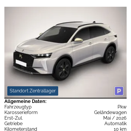
Standort Zentrallager
Allgemeine Daten:
Fahrzeugtyp
Pkw
Karosserieform
Geländewagen
Erst-Zul.
Mai / 2026
Getriebe
Automatik
Kilometerstand
10 km