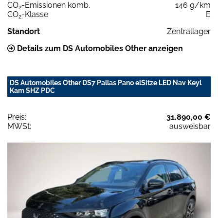
CO
-Emissionen komb.
146 g/km
2
CO
-Klasse
E
2
Standort
Zentrallager
Details zum DS Automobiles Other anzeigen
DS Automobiles Other DS7 Pallas Pano elSitze LED Nav Keyl
Kam SHZ PDC
Preis:
31.890,00 €
MWSt:
ausweisbar