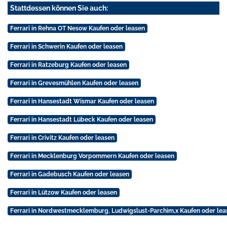
Stattdessen können Sie auch:
Ferrari in Rehna OT Nesow Kaufen oder leasen
Ferrari in Schwerin Kaufen oder leasen
Ferrari in Ratzeburg Kaufen oder leasen
Ferrari in Grevesmühlen Kaufen oder leasen
Ferrari in Hansestadt Wismar Kaufen oder leasen
Ferrari in Hansestadt Lübeck Kaufen oder leasen
Ferrari in Crivitz Kaufen oder leasen
Ferrari in Mecklenburg Vorpommern Kaufen oder leasen
Ferrari in Gadebusch Kaufen oder leasen
Ferrari in Lützow Kaufen oder leasen
Ferrari in Nordwestmecklemburg, Ludwigslust-Parchim,x Kaufen oder lea