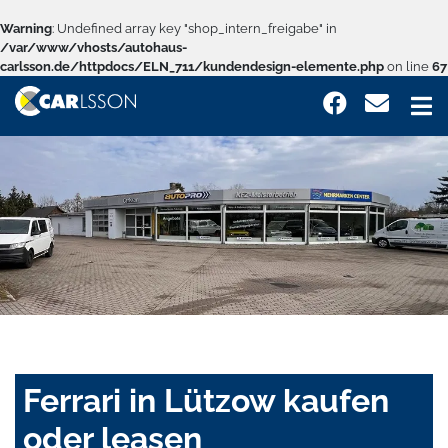
Warning
: Undefined array key "shop_intern_freigabe" in
/var/www/vhosts/autohaus-
carlsson.de/httpdocs/ELN_711/kundendesign-elemente.php
on line
67
Ferrari in Lützow kaufen
oder leasen