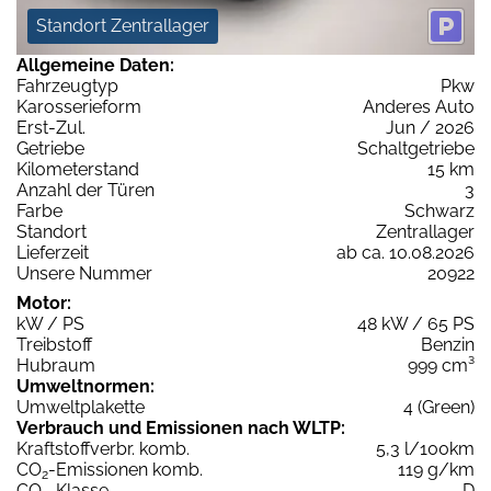
Standort Zentrallager
Allgemeine Daten:
Fahrzeugtyp
Pkw
Karosserieform
Anderes Auto
Erst-Zul.
Jun / 2026
Getriebe
Schaltgetriebe
Kilometerstand
15 km
Anzahl der Türen
3
Farbe
Schwarz
Standort
Zentrallager
Lieferzeit
ab ca. 10.08.2026
Unsere Nummer
20922
Motor:
kW / PS
48 kW / 65 PS
Treibstoff
Benzin
Hubraum
999 cm³
Umweltnormen:
Umweltplakette
4 (Green)
Verbrauch und Emissionen nach WLTP:
Kraftstoffverbr. komb.
5,3 l/100km
CO
-Emissionen komb.
119 g/km
2
CO
-Klasse
D