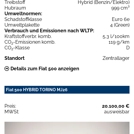
Treibstoff
Hybrid (Benzin/Elektro)
Hubraum
999 cm³
Umweltnormen:
Schadstoffklasse
Euro 6e
Umweltplakette
4 (Green)
Verbrauch und Emissionen nach WLTP:
Kraftstoffverbr. komb.
5,3 l/100km
CO
-Emissionen komb.
119 g/km
2
CO
-Klasse
D
2
Standort
Zentrallager
Details zum Fiat 500 anzeigen
Fiat 500 HYBRID TORINO MJ26
Preis:
20.100,00 €
MWSt:
ausweisbar