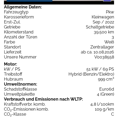
Allgemeine Daten:
Fahrzeugtyp
Pkw
Karosserieform
Kleinwagen
Erst-Zul.
Sep / 2022
Getriebe
Schaltgetriebe
Kilometerstand
39.500 km
Anzahl der Türen
3
Farbe
Weiß
Standort
Zentrallager
Lieferzeit
ab ca. 10.08.2026
Unsere Nummer
V0038558
Motor:
kW / PS
51 kW / 69 PS
Treibstoff
Hybrid (Benzin/Elektro)
Hubraum
999 cm³
Umweltnormen:
Schadstoffklasse
Euro6d
Umweltplakette
4 (Green)
Verbrauch und Emissionen nach WLTP:
Kraftstoffverbr. komb.
4,8 l/100km
CO
-Emissionen komb.
109 g/km
2
CO
-Klasse
C
2