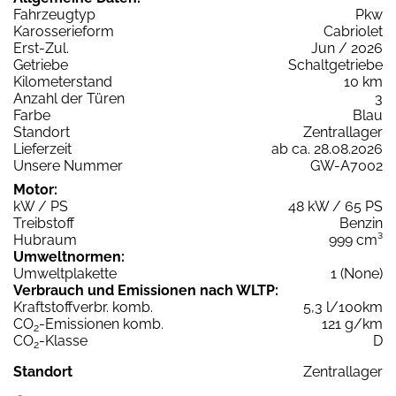
Fahrzeugtyp
Pkw
Karosserieform
Cabriolet
Erst-Zul.
Jun / 2026
Getriebe
Schaltgetriebe
Kilometerstand
10 km
Anzahl der Türen
3
Farbe
Blau
Standort
Zentrallager
Lieferzeit
ab ca. 28.08.2026
Unsere Nummer
GW-A7002
Motor:
kW / PS
48 kW / 65 PS
Treibstoff
Benzin
Hubraum
999 cm³
Umweltnormen:
Umweltplakette
1 (None)
Verbrauch und Emissionen nach WLTP:
Kraftstoffverbr. komb.
5,3 l/100km
CO
-Emissionen komb.
121 g/km
2
CO
-Klasse
D
2
Standort
Zentrallager