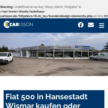
Warning
: Undefined array key "shop_intern_freigabe" in
/var/www/vhosts/autohaus-
carlsson.de/httpdocs/ELN_711/kundendesign-elemente.php
on line
67
Fiat 500 in Hansestadt
Wismar kaufen oder