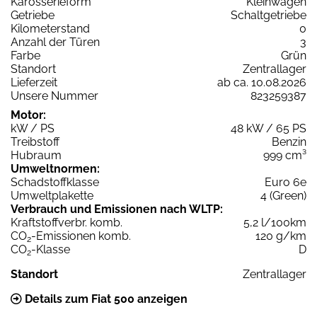
Karosserieform
Kleinwagen
Getriebe
Schaltgetriebe
Kilometerstand
0
Anzahl der Türen
3
Farbe
Grün
Standort
Zentrallager
Lieferzeit
ab ca. 10.08.2026
Unsere Nummer
823259387
Motor:
kW / PS
48 kW / 65 PS
Treibstoff
Benzin
Hubraum
999 cm³
Umweltnormen:
Schadstoffklasse
Euro 6e
Umweltplakette
4 (Green)
Verbrauch und Emissionen nach WLTP:
Kraftstoffverbr. komb.
5,2 l/100km
CO
-Emissionen komb.
120 g/km
2
CO
-Klasse
D
2
Standort
Zentrallager
Details zum Fiat 500 anzeigen