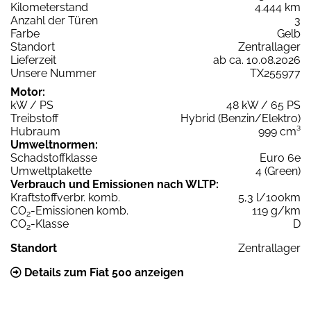
Kilometerstand
4.444 km
Anzahl der Türen
3
Farbe
Gelb
Standort
Zentrallager
Lieferzeit
ab ca. 10.08.2026
Unsere Nummer
TX255977
Motor:
kW / PS
48 kW / 65 PS
Treibstoff
Hybrid (Benzin/Elektro)
Hubraum
999 cm³
Umweltnormen:
Schadstoffklasse
Euro 6e
Umweltplakette
4 (Green)
Verbrauch und Emissionen nach WLTP:
Kraftstoffverbr. komb.
5,3 l/100km
CO
-Emissionen komb.
119 g/km
2
CO
-Klasse
D
2
Standort
Zentrallager
Details zum Fiat 500 anzeigen