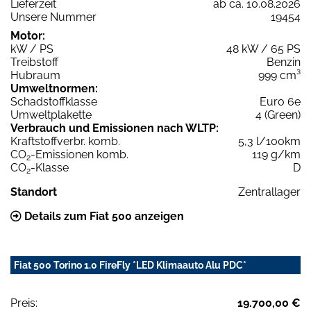
Lieferzeit
ab ca. 10.08.2026
Unsere Nummer
19454
Motor:
kW / PS
48 kW / 65 PS
Treibstoff
Benzin
Hubraum
999 cm³
Umweltnormen:
Schadstoffklasse
Euro 6e
Umweltplakette
4 (Green)
Verbrauch und Emissionen nach WLTP:
Kraftstoffverbr. komb.
5,3 l/100km
CO
-Emissionen komb.
119 g/km
2
CO
-Klasse
D
2
Standort
Zentrallager
Details zum Fiat 500 anzeigen
Fiat 500 Torino 1.0 FireFly *LED Klimaauto Alu PDC*
Preis:
19.700,00 €