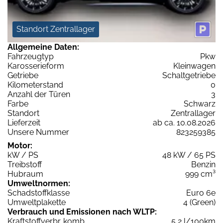
Standort Zentrallager
Allgemeine Daten:
Fahrzeugtyp
Pkw
Karosserieform
Kleinwagen
Getriebe
Schaltgetriebe
Kilometerstand
0
Anzahl der Türen
3
Farbe
Schwarz
Standort
Zentrallager
Lieferzeit
ab ca. 10.08.2026
Unsere Nummer
823259385
Motor:
kW / PS
48 kW / 65 PS
Treibstoff
Benzin
Hubraum
999 cm³
Umweltnormen:
Schadstoffklasse
Euro 6e
Umweltplakette
4 (Green)
Verbrauch und Emissionen nach WLTP:
Kraftstoffverbr. komb.
5,2 l/100km