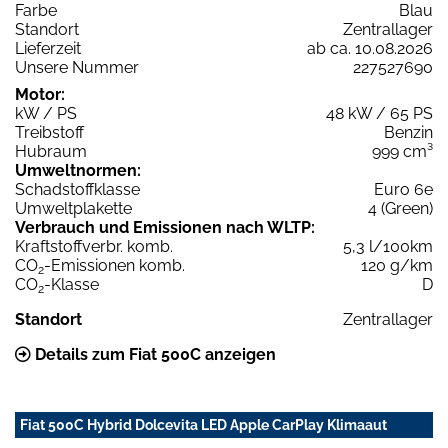
Farbe
Blau
Standort
Zentrallager
Lieferzeit
ab ca. 10.08.2026
Unsere Nummer
227527690
Motor:
kW / PS
48 kW / 65 PS
Treibstoff
Benzin
Hubraum
999 cm³
Umweltnormen:
Schadstoffklasse
Euro 6e
Umweltplakette
4 (Green)
Verbrauch und Emissionen nach WLTP:
Kraftstoffverbr. komb.
5,3 l/100km
CO
-Emissionen komb.
120 g/km
2
CO
-Klasse
D
2
Standort
Zentrallager
Details zum Fiat 500C anzeigen
Fiat 500C Hybrid Dolcevita LED Apple CarPlay Klimaaut