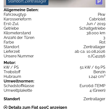
Standort Zentrallager
Allgemeine Daten:
Fahrzeugtyp
Pkw
Karosserieform
Cabriolet
Erst-Zul.
Jun / 2019
Getriebe
Schaltgetriebe
Kilometerstand
38.000 km
Anzahl der Türen
3
Farbe
Rot
Standort
Zentrallager
Lieferzeit
ab ca. 10.08.2026
Unsere Nummer
0JC41256
Motor:
kW / PS
51 kW / 69 PS
Treibstoff
Benzin
Hubraum
1.242 cm³
Umweltnormen:
Schadstoffklasse
Euro6d-TEMP
Umweltplakette
4 (Green)
Standort
Zentrallager
Details zum Fiat 500C anzeigen