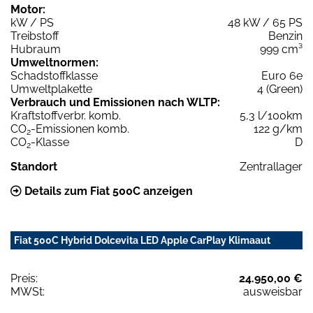
Motor:
kW / PS
48 kW / 65 PS
Treibstoff
Benzin
Hubraum
999 cm³
Umweltnormen:
Schadstoffklasse
Euro 6e
Umweltplakette
4 (Green)
Verbrauch und Emissionen nach WLTP:
Kraftstoffverbr. komb.
5,3 l/100km
CO
-Emissionen komb.
122 g/km
2
CO
-Klasse
D
2
Standort
Zentrallager
Details zum Fiat 500C anzeigen
Fiat 500C Hybrid Dolcevita LED Apple CarPlay Klimaaut
Preis:
24.950,00 €
MWSt:
ausweisbar