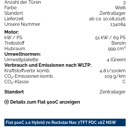
Anzahl der Türen
3
Farbe
Weiß
Standort
Zentrallager
Lieferzeit
ab ca. 10.08.2026
Unsere Nummer
134084
Motor:
kW / PS
51 kW / 69 PS
Treibstoff
Benzin
Hubraum
999 cm³
Umweltnormen:
Umweltplakette
4 (Green)
Verbrauch und Emissionen nach WLTP:
Kraftstoffverbr. komb.
4,8 l/100km
CO
-Emissionen komb.
109 g/km
2
CO
-Klasse
C
2
Standort
Zentrallager
Details zum Fiat 500C anzeigen
Fiat 500C 1.0 Hybrid 70 Rockstar Nav 7TFT PDC 16Z NSW