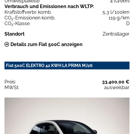
Umweltplakette
4 (Green)
Verbrauch und Emissionen nach WLTP:
Kraftstoffverbr. komb.
5,3 l/100km
CO
-Emissionen komb.
119 g/km
2
CO
-Klasse
D
2
Standort
Zentrallager
Details zum Fiat 500C anzeigen
Fiat 500C ELEKTRO 42 KWH LA PRIMA MJ26
Preis:
33.400,00 €
MWSt:
ausweisbar