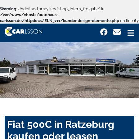
Warning
: Undefined array key "shop_intern_freigabe" in
/var/www/vhosts/autohaus-
carlsson.de/httpdocs/ELN_711/kundendesign-elemente.php
on line
67
Fiat 500C in Ratzeburg
kaufen oder leasen