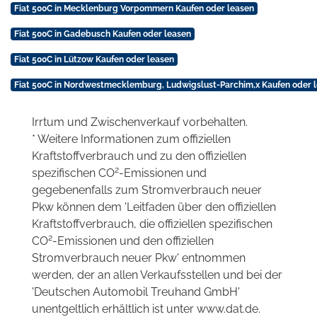
Fiat 500C in Mecklenburg Vorpommern Kaufen oder leasen
Fiat 500C in Gadebusch Kaufen oder leasen
Fiat 500C in Lützow Kaufen oder leasen
Fiat 500C in Nordwestmecklemburg, Ludwigslust-Parchim,x Kaufen oder 
Irrtum und Zwischenverkauf vorbehalten.
* Weitere Informationen zum offiziellen
Kraftstoffverbrauch und zu den offiziellen
2
spezifischen CO
-Emissionen und
gegebenenfalls zum Stromverbrauch neuer
Pkw können dem 'Leitfaden über den offiziellen
Kraftstoffverbrauch, die offiziellen spezifischen
2
CO
-Emissionen und den offiziellen
Stromverbrauch neuer Pkw' entnommen
werden, der an allen Verkaufsstellen und bei der
'Deutschen Automobil Treuhand GmbH'
unentgeltlich erhältlich ist unter www.dat.de.