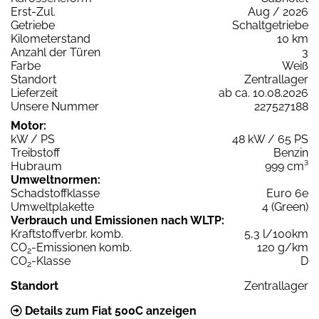
Erst-Zul.
Aug / 2026
Getriebe
Schaltgetriebe
Kilometerstand
10 km
Anzahl der Türen
3
Farbe
Weiß
Standort
Zentrallager
Lieferzeit
ab ca. 10.08.2026
Unsere Nummer
227527188
Motor:
kW / PS
48 kW / 65 PS
Treibstoff
Benzin
Hubraum
999 cm³
Umweltnormen:
Schadstoffklasse
Euro 6e
Umweltplakette
4 (Green)
Verbrauch und Emissionen nach WLTP:
Kraftstoffverbr. komb.
5,3 l/100km
CO
-Emissionen komb.
120 g/km
2
CO
-Klasse
D
2
Standort
Zentrallager
Details zum Fiat 500C anzeigen