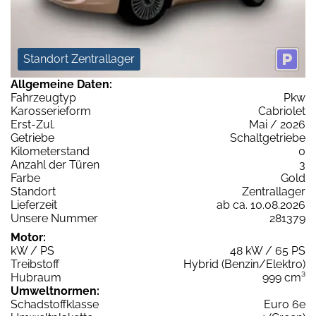
Standort Zentrallager
Allgemeine Daten:
Fahrzeugtyp
Pkw
Karosserieform
Cabriolet
Erst-Zul.
Mai / 2026
Getriebe
Schaltgetriebe
Kilometerstand
0
Anzahl der Türen
3
Farbe
Gold
Standort
Zentrallager
Lieferzeit
ab ca. 10.08.2026
Unsere Nummer
281379
Motor:
kW / PS
48 kW / 65 PS
Treibstoff
Hybrid (Benzin/Elektro)
Hubraum
999 cm³
Umweltnormen:
Schadstoffklasse
Euro 6e