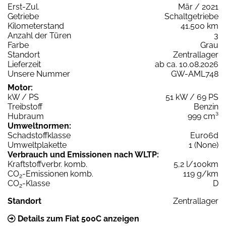
Erst-Zul.
Mär / 2021
Getriebe
Schaltgetriebe
Kilometerstand
41.500 km
Anzahl der Türen
3
Farbe
Grau
Standort
Zentrallager
Lieferzeit
ab ca. 10.08.2026
Unsere Nummer
GW-AML748
Motor:
kW / PS
51 kW / 69 PS
Treibstoff
Benzin
Hubraum
999 cm³
Umweltnormen:
Schadstoffklasse
Euro6d
Umweltplakette
1 (None)
Verbrauch und Emissionen nach WLTP:
Kraftstoffverbr. komb.
5,2 l/100km
CO
-Emissionen komb.
119 g/km
2
CO
-Klasse
D
2
Standort
Zentrallager
Details zum Fiat 500C anzeigen