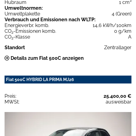
Hubraum
1 cm³
Umweltnormen:
Umweltplakette
4 (Green)
Verbrauch und Emissionen nach WLTP:
Energieverbr. komb.
14,6 kWh/100km
CO
-Emissionen komb.
0 g/km
2
CO
-Klasse
A
2
Standort
Zentrallager
Details zum Fiat 500C anzeigen
Fiat 500C HYBRID LA PRIMA MJ26
Preis:
25.400,00 €
MWSt:
ausweisbar