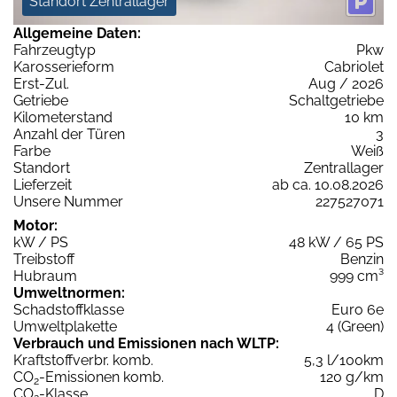
Standort Zentrallager
Allgemeine Daten:
Fahrzeugtyp
Pkw
Karosserieform
Cabriolet
Erst-Zul.
Aug / 2026
Getriebe
Schaltgetriebe
Kilometerstand
10 km
Anzahl der Türen
3
Farbe
Weiß
Standort
Zentrallager
Lieferzeit
ab ca. 10.08.2026
Unsere Nummer
227527071
Motor:
kW / PS
48 kW / 65 PS
Treibstoff
Benzin
Hubraum
999 cm³
Umweltnormen:
Schadstoffklasse
Euro 6e
Umweltplakette
4 (Green)
Verbrauch und Emissionen nach WLTP:
Kraftstoffverbr. komb.
5,3 l/100km
CO
-Emissionen komb.
120 g/km
2
CO
-Klasse
D