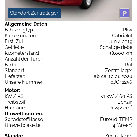
Standort Zentrallager
Allgemeine Daten:
Fahrzeugtyp
Pkw
Karosserieform
Cabriolet
Erst-Zul.
Jun / 2019
Getriebe
Schaltgetriebe
Kilometerstand
38.000 km
Anzahl der Türen
3
Farbe
Rot
Standort
Zentrallager
Lieferzeit
ab ca. 10.08.2026
Unsere Nummer
0JC41256
Motor:
kW / PS
51 kW / 69 PS
Treibstoff
Benzin
Hubraum
1.242 cm³
Umweltnormen:
Schadstoffklasse
Euro6d-TEMP
Umweltplakette
4 (Green)
Standort
Zentrallager