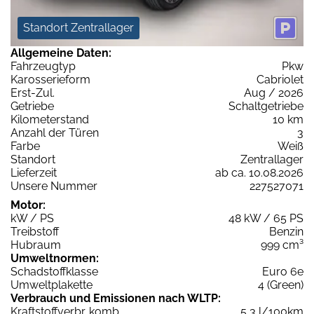
Standort Zentrallager
Allgemeine Daten:
Fahrzeugtyp
Pkw
Karosserieform
Cabriolet
Erst-Zul.
Aug / 2026
Getriebe
Schaltgetriebe
Kilometerstand
10 km
Anzahl der Türen
3
Farbe
Weiß
Standort
Zentrallager
Lieferzeit
ab ca. 10.08.2026
Unsere Nummer
227527071
Motor:
kW / PS
48 kW / 65 PS
Treibstoff
Benzin
Hubraum
999 cm³
Umweltnormen:
Schadstoffklasse
Euro 6e
Umweltplakette
4 (Green)
Verbrauch und Emissionen nach WLTP:
Kraftstoffverbr. komb.
5,3 l/100km