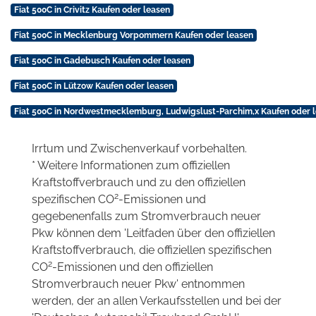
Fiat 500C in Crivitz Kaufen oder leasen
Fiat 500C in Mecklenburg Vorpommern Kaufen oder leasen
Fiat 500C in Gadebusch Kaufen oder leasen
Fiat 500C in Lützow Kaufen oder leasen
Fiat 500C in Nordwestmecklemburg, Ludwigslust-Parchim,x Kaufen oder 
Irrtum und Zwischenverkauf vorbehalten.
* Weitere Informationen zum offiziellen
Kraftstoffverbrauch und zu den offiziellen
2
spezifischen CO
-Emissionen und
gegebenenfalls zum Stromverbrauch neuer
Pkw können dem 'Leitfaden über den offiziellen
Kraftstoffverbrauch, die offiziellen spezifischen
2
CO
-Emissionen und den offiziellen
Stromverbrauch neuer Pkw' entnommen
werden, der an allen Verkaufsstellen und bei der