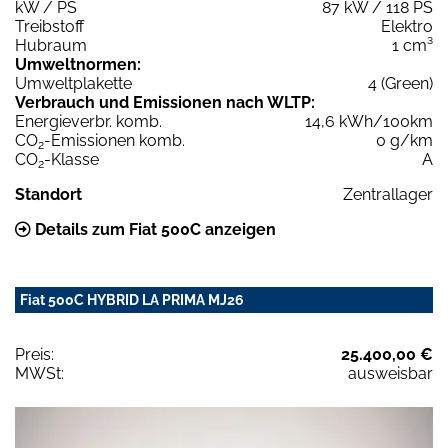
kW / PS
87 kW / 118 PS
Treibstoff
Elektro
Hubraum
1 cm³
Umweltnormen:
Umweltplakette
4 (Green)
Verbrauch und Emissionen nach WLTP:
Energieverbr. komb.
14,6 kWh/100km
CO
-Emissionen komb.
0 g/km
2
CO
-Klasse
A
2
Standort
Zentrallager
Details zum Fiat 500C anzeigen
Fiat 500C HYBRID LA PRIMA MJ26
Preis:
25.400,00 €
MWSt:
ausweisbar