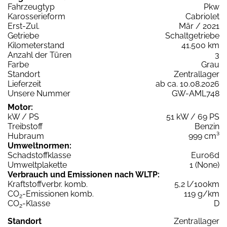
Fahrzeugtyp
Pkw
Karosserieform
Cabriolet
Erst-Zul.
Mär / 2021
Getriebe
Schaltgetriebe
Kilometerstand
41.500 km
Anzahl der Türen
3
Farbe
Grau
Standort
Zentrallager
Lieferzeit
ab ca. 10.08.2026
Unsere Nummer
GW-AML748
Motor:
kW / PS
51 kW / 69 PS
Treibstoff
Benzin
Hubraum
999 cm³
Umweltnormen:
Schadstoffklasse
Euro6d
Umweltplakette
1 (None)
Verbrauch und Emissionen nach WLTP:
Kraftstoffverbr. komb.
5,2 l/100km
CO
-Emissionen komb.
119 g/km
2
CO
-Klasse
D
2
Standort
Zentrallager