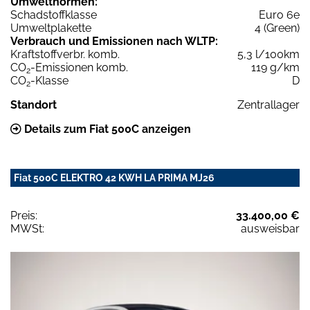
Umweltnormen:
Schadstoffklasse
Euro 6e
Umweltplakette
4 (Green)
Verbrauch und Emissionen nach WLTP:
Kraftstoffverbr. komb.
5,3 l/100km
CO
-Emissionen komb.
119 g/km
2
CO
-Klasse
D
2
Standort
Zentrallager
Details zum Fiat 500C anzeigen
Fiat 500C ELEKTRO 42 KWH LA PRIMA MJ26
Preis:
33.400,00 €
MWSt:
ausweisbar