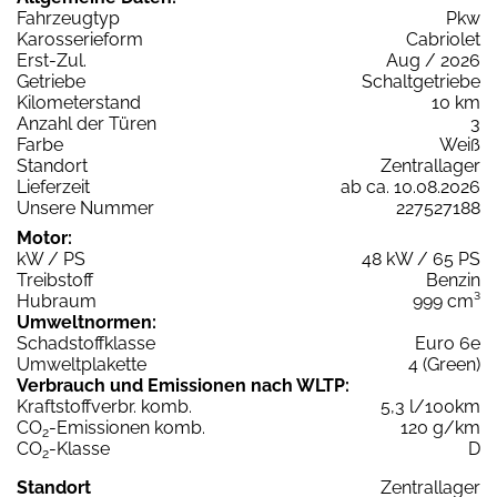
Fahrzeugtyp
Pkw
Karosserieform
Cabriolet
Erst-Zul.
Aug / 2026
Getriebe
Schaltgetriebe
Kilometerstand
10 km
Anzahl der Türen
3
Farbe
Weiß
Standort
Zentrallager
Lieferzeit
ab ca. 10.08.2026
Unsere Nummer
227527188
Motor:
kW / PS
48 kW / 65 PS
Treibstoff
Benzin
Hubraum
999 cm³
Umweltnormen:
Schadstoffklasse
Euro 6e
Umweltplakette
4 (Green)
Verbrauch und Emissionen nach WLTP:
Kraftstoffverbr. komb.
5,3 l/100km
CO
-Emissionen komb.
120 g/km
2
CO
-Klasse
D
2
Standort
Zentrallager