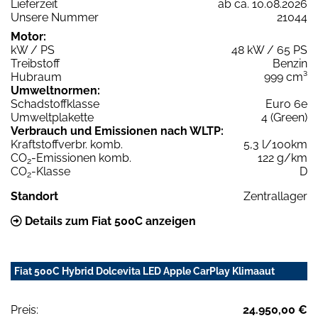
Lieferzeit
ab ca. 10.08.2026
Unsere Nummer
21044
Motor:
kW / PS
48 kW / 65 PS
Treibstoff
Benzin
Hubraum
999 cm³
Umweltnormen:
Schadstoffklasse
Euro 6e
Umweltplakette
4 (Green)
Verbrauch und Emissionen nach WLTP:
Kraftstoffverbr. komb.
5,3 l/100km
CO
-Emissionen komb.
122 g/km
2
CO
-Klasse
D
2
Standort
Zentrallager
Details zum Fiat 500C anzeigen
Fiat 500C Hybrid Dolcevita LED Apple CarPlay Klimaaut
Preis:
24.950,00 €