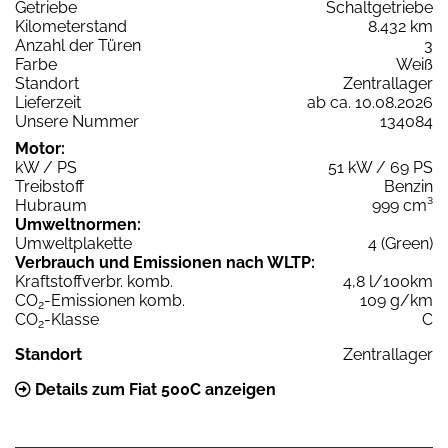
Getriebe
Schaltgetriebe
Kilometerstand
8.432 km
Anzahl der Türen
3
Farbe
Weiß
Standort
Zentrallager
Lieferzeit
ab ca. 10.08.2026
Unsere Nummer
134084
Motor:
kW / PS
51 kW / 69 PS
Treibstoff
Benzin
Hubraum
999 cm³
Umweltnormen:
Umweltplakette
4 (Green)
Verbrauch und Emissionen nach WLTP:
Kraftstoffverbr. komb.
4,8 l/100km
CO
-Emissionen komb.
109 g/km
2
CO
-Klasse
C
2
Standort
Zentrallager
Details zum Fiat 500C anzeigen