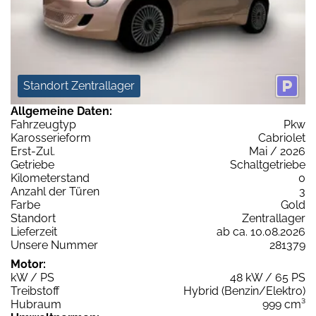
Standort Zentrallager
Allgemeine Daten:
Fahrzeugtyp
Pkw
Karosserieform
Cabriolet
Erst-Zul.
Mai / 2026
Getriebe
Schaltgetriebe
Kilometerstand
0
Anzahl der Türen
3
Farbe
Gold
Standort
Zentrallager
Lieferzeit
ab ca. 10.08.2026
Unsere Nummer
281379
Motor:
kW / PS
48 kW / 65 PS
Treibstoff
Hybrid (Benzin/Elektro)
Hubraum
999 cm³