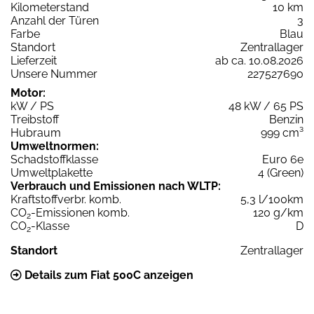
Kilometerstand
10 km
Anzahl der Türen
3
Farbe
Blau
Standort
Zentrallager
Lieferzeit
ab ca. 10.08.2026
Unsere Nummer
227527690
Motor:
kW / PS
48 kW / 65 PS
Treibstoff
Benzin
Hubraum
999 cm³
Umweltnormen:
Schadstoffklasse
Euro 6e
Umweltplakette
4 (Green)
Verbrauch und Emissionen nach WLTP:
Kraftstoffverbr. komb.
5,3 l/100km
CO
-Emissionen komb.
120 g/km
2
CO
-Klasse
D
2
Standort
Zentrallager
Details zum Fiat 500C anzeigen