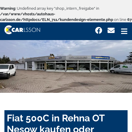
Warning
: Undefined array key "shop_intern_freigabe" in
/var/www/vhosts/autohaus-
carlsson.de/httpdocs/ELN_711/kundendesign-elemente.php
on line
67
Fiat 500C in Rehna OT
Nesow kaufen oder