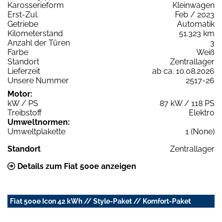
Karosserieform
Kleinwagen
Erst-Zul.
Feb / 2023
Getriebe
Automatik
Kilometerstand
51.323 km
Anzahl der Türen
3
Farbe
Weiß
Standort
Zentrallager
Lieferzeit
ab ca. 10.08.2026
Unsere Nummer
2517-26
Motor:
kW / PS
87 kW / 118 PS
Treibstoff
Elektro
Umweltnormen:
Umweltplakette
1 (None)
Standort
Zentrallager
Details zum Fiat 500e anzeigen
Fiat 500e Icon 42 kWh // Style-Paket // Komfort-Paket