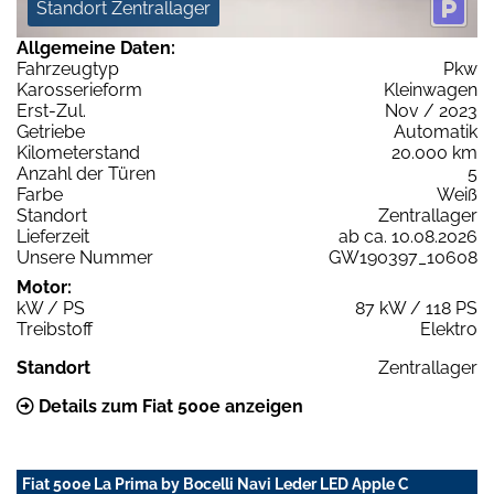
Standort Zentrallager
Allgemeine Daten:
Fahrzeugtyp
Pkw
Karosserieform
Kleinwagen
Erst-Zul.
Nov / 2023
Getriebe
Automatik
Kilometerstand
20.000 km
Anzahl der Türen
5
Farbe
Weiß
Standort
Zentrallager
Lieferzeit
ab ca. 10.08.2026
Unsere Nummer
GW190397_10608
Motor:
kW / PS
87 kW / 118 PS
Treibstoff
Elektro
Standort
Zentrallager
Details zum Fiat 500e anzeigen
Fiat 500e La Prima by Bocelli Navi Leder LED Apple C