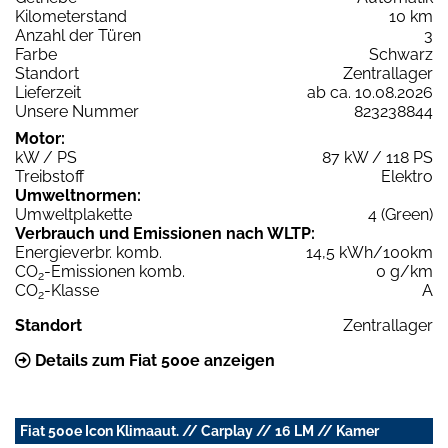
Kilometerstand
10 km
Anzahl der Türen
3
Farbe
Schwarz
Standort
Zentrallager
Lieferzeit
ab ca. 10.08.2026
Unsere Nummer
823238844
Motor:
kW / PS
87 kW / 118 PS
Treibstoff
Elektro
Umweltnormen:
Umweltplakette
4 (Green)
Verbrauch und Emissionen nach WLTP:
Energieverbr. komb.
14,5 kWh/100km
CO
-Emissionen komb.
0 g/km
2
CO
-Klasse
A
2
Standort
Zentrallager
Details zum Fiat 500e anzeigen
Fiat 500e Icon Klimaaut. // Carplay // 16 LM // Kamer