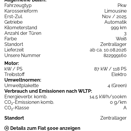
Fahrzeugtyp
Pkw
Karosserieform
Limousine
Erst-Zul.
Nov / 2025
Getriebe
Automatik
Kilometerstand
999 km
Anzahl der Türen
3
Farbe
Weiß
Standort
Zentrallager
Lieferzeit
ab ca. 10.08.2026
Unsere Nummer
822999160
Motor:
kW / PS
87 kW / 118 PS
Treibstoff
Elektro
Umweltnormen:
Umweltplakette
4 (Green)
Verbrauch und Emissionen nach WLTP:
Energieverbr. komb.
14,5 kWh/100km
CO
-Emissionen komb.
0 g/km
2
CO
-Klasse
A
2
Standort
Zentrallager
Details zum Fiat 500e anzeigen