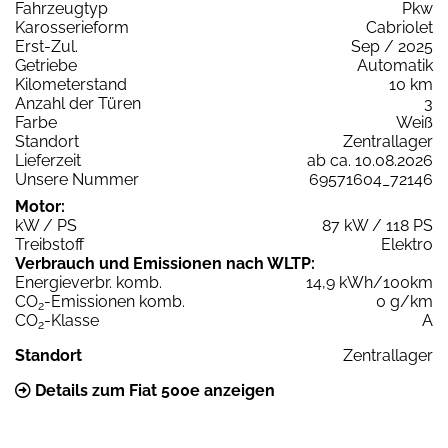
Fahrzeugtyp
Pkw
Karosserieform
Cabriolet
Erst-Zul.
Sep / 2025
Getriebe
Automatik
Kilometerstand
10 km
Anzahl der Türen
3
Farbe
Weiß
Standort
Zentrallager
Lieferzeit
ab ca. 10.08.2026
Unsere Nummer
69571604_72146
Motor:
kW / PS
87 kW / 118 PS
Treibstoff
Elektro
Verbrauch und Emissionen nach WLTP:
Energieverbr. komb.
14,9 kWh/100km
CO
-Emissionen komb.
0 g/km
2
CO
-Klasse
A
2
Standort
Zentrallager
Details zum Fiat 500e anzeigen