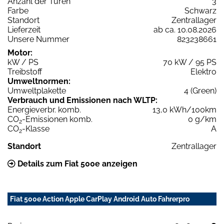
Anzahl der Türen
3
Farbe
Schwarz
Standort
Zentrallager
Lieferzeit
ab ca. 10.08.2026
Unsere Nummer
823238661
Motor:
kW / PS
70 kW / 95 PS
Treibstoff
Elektro
Umweltnormen:
Umweltplakette
4 (Green)
Verbrauch und Emissionen nach WLTP:
Energieverbr. komb.
13,0 kWh/100km
CO
-Emissionen komb.
0 g/km
2
CO
-Klasse
A
2
Standort
Zentrallager
Details zum Fiat 500e anzeigen
Fiat 500e Action Apple CarPlay Android Auto Fahrerpro