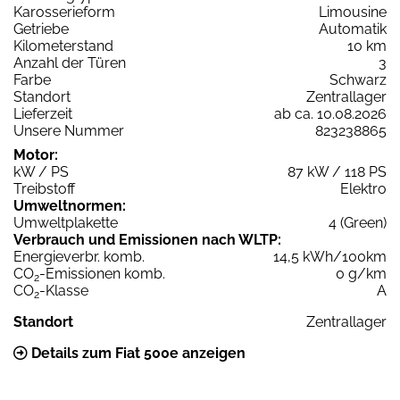
Karosserieform
Limousine
Getriebe
Automatik
Kilometerstand
10 km
Anzahl der Türen
3
Farbe
Schwarz
Standort
Zentrallager
Lieferzeit
ab ca. 10.08.2026
Unsere Nummer
823238865
Motor:
kW / PS
87 kW / 118 PS
Treibstoff
Elektro
Umweltnormen:
Umweltplakette
4 (Green)
Verbrauch und Emissionen nach WLTP:
Energieverbr. komb.
14,5 kWh/100km
CO
-Emissionen komb.
0 g/km
2
CO
-Klasse
A
2
Standort
Zentrallager
Details zum Fiat 500e anzeigen