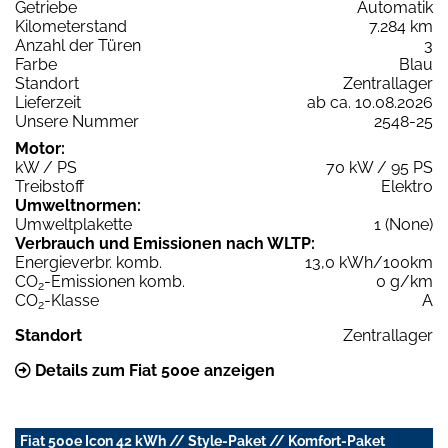
Getriebe
Automatik
Kilometerstand
7.284 km
Anzahl der Türen
3
Farbe
Blau
Standort
Zentrallager
Lieferzeit
ab ca. 10.08.2026
Unsere Nummer
2548-25
Motor:
kW / PS
70 kW / 95 PS
Treibstoff
Elektro
Umweltnormen:
Umweltplakette
1 (None)
Verbrauch und Emissionen nach WLTP:
Energieverbr. komb.
13,0 kWh/100km
CO
-Emissionen komb.
0 g/km
2
CO
-Klasse
A
2
Standort
Zentrallager
Details zum Fiat 500e anzeigen
Fiat 500e Icon 42 kWh // Style-Paket // Komfort-Paket