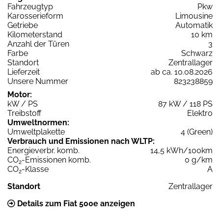
Fahrzeugtyp
Pkw
Karosserieform
Limousine
Getriebe
Automatik
Kilometerstand
10 km
Anzahl der Türen
3
Farbe
Schwarz
Standort
Zentrallager
Lieferzeit
ab ca. 10.08.2026
Unsere Nummer
823238859
Motor:
kW / PS
87 kW / 118 PS
Treibstoff
Elektro
Umweltnormen:
Umweltplakette
4 (Green)
Verbrauch und Emissionen nach WLTP:
Energieverbr. komb.
14,5 kWh/100km
CO
-Emissionen komb.
0 g/km
2
CO
-Klasse
A
2
Standort
Zentrallager
Details zum Fiat 500e anzeigen