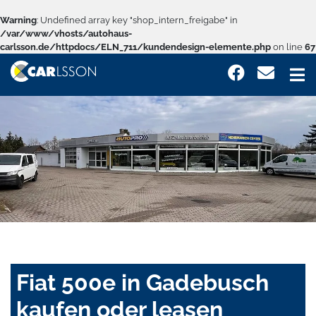
Warning
: Undefined array key "shop_intern_freigabe" in
/var/www/vhosts/autohaus-
carlsson.de/httpdocs/ELN_711/kundendesign-elemente.php
on line
67
Fiat 500e in Gadebusch
kaufen oder leasen