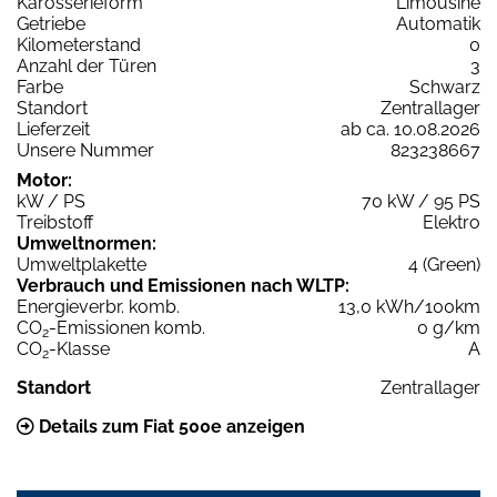
Karosserieform
Limousine
Getriebe
Automatik
Kilometerstand
0
Anzahl der Türen
3
Farbe
Schwarz
Standort
Zentrallager
Lieferzeit
ab ca. 10.08.2026
Unsere Nummer
823238667
Motor:
kW / PS
70 kW / 95 PS
Treibstoff
Elektro
Umweltnormen:
Umweltplakette
4 (Green)
Verbrauch und Emissionen nach WLTP:
Energieverbr. komb.
13,0 kWh/100km
CO
-Emissionen komb.
0 g/km
2
CO
-Klasse
A
2
Standort
Zentrallager
Details zum Fiat 500e anzeigen